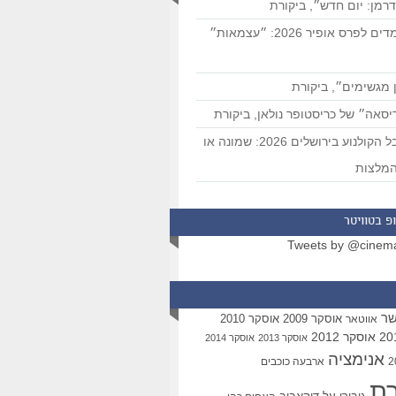
רמן: יום חדש״, ביקורת
המועמדים לפרס אופיר 2026: ״עצמאות״
 מגשימים״, ביקורת
סאה״ של כריסטופר נולאן, ביקורת
פסטיבל הקולנוע בירושלים 2026: שמונה או
מלצות
פ בטוויטר
Tweets by @cinem
שר
אוסקר 2009
אוסקר 2010
אווטאר
אוסקר 2012
אוסקר 2013
אוסקר 2014
אנימציה
ארבעה כוכבים
רת