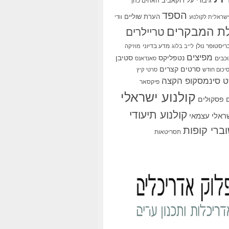
גיבורי על
דוקאביב
האחים כהן
הספד
הערת שוליים
שראלית לקולנוע
וודי
ת המבקרים
טריילרים
ריסטופר נולן
מדע בדיוני
לייב בלוג
מוזיקה
מפיצים
סטיבן
נטפליקס
כבים
סאנדאנס
סרטים קצרים
יכום חודש
סרטי קיץ
 סינמסקופ הקצה
פיקסאר
קולנוע ישראלי
פסקולים
קולנוע תיעודי
שראלי עצמאי
ברי קופות
תסריטאות