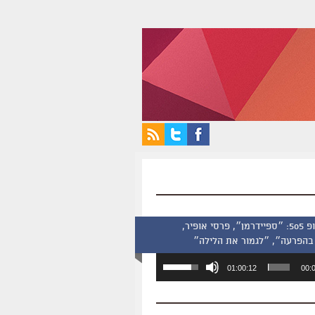
סינמסקופ 505: ״ספיידרמן״, פרסי אופיר,
בהפרעה״, ״לגמור את הלילה״
השתמש
01:00:12
00:
במקש
למעלה/למטה
כדי