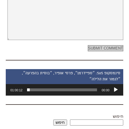
סינמסקופ 505: ״ספיידרמן״, פרסי אופיר, ״בוסית בהפרעה״,
״לגמור את הלילה״
נגן
01:00:12
00:00
אודיו
חיפוש
חיפוש