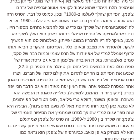
וכי מה יכול להיות טוב יותר מאשר מעין-איחוד של מונטי פייתון בסרט
אנימציה תלת מימדי שהוא עיבוד לקוואזי-אוטוביוגרפיה של גרהם
צ'פמן, הפייתון שהלך לעולמו ב-1989? ובכן, כמעט כל דבר. הסרט הזה
הוא אכזבה איומה. צ'פמן כתב את האוטוביוגרפיה שלו ב-1980, וקרא
לה "אוטוביוגרפיה של שקרן" גם כדי שיוכל להמציא נתחים מספור חייו,
וגם כאפולוגטיקה על החיים שניהל: כהומו בארון הוא נאלץ לשקר לא
מעט, בעיקר להוריו ולחבריו במונטי פייתון; כאלכוהוליסט הוא המשיך
לשקר, ולהסתיר את מצבו; ובאופן כללי, הפרסום והשקרים הביאו אותו
לרצף אומלל למדי של אפיזודות של הרס עצמי וכמות רבה של סקס,
סמים ואלבטרוס. בזכות העובדה שצ'פמן הוציא גם גרסת אודיו של
ספרו נטלו כעת הבמאים ביל ג'ונס ובן טימלר את הספר בן ה-32,
שכנעו את הפייתונים החיים לתרום את קולם לזכרו של חברם, ויצרו
סרט אנימציה על פיו. אז ראשית, האנימציה: כל סצינה מונפשת בסגנון
אחר ונמסרה לבמאי אחר. שזה רעיון יפה מאוד והוא גם הדבר הכי יפה
בסרט (תיקון: זה די מהמם, למעשה). כגלריה לסגנונות הנפשה הוא
משובח. ובאופן משונה, דווקא טרי גיליאם, האנימטור של הפייתונים,
לא נמצא כאן (אבל רוחו מרחפת מעל לא מעט מהסצינות). הבעיה היא
שזה ספר עגום למדי שהופך לסרט שמחמיץ את הסיפור האמיתי של
צ'פמן: זה שקרה בין 1980 ל-1989. זה סרט על צ'פמן שמתעלם
מהעובדה שהוא איננו עוד איתנו. כסרט שאנשי מונטי פייתון קשורים בו
הוא לא מצחיק באופן כואב. כביוגרפיה של צ'פמן הוא נראה כמו
פרויקט ישן וחסר.