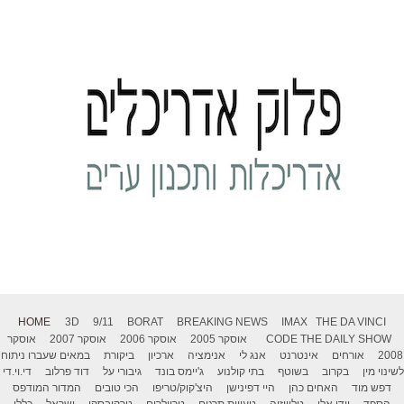
HOME
3D
9/11
BORAT
BREAKING NEWS
IMAX
THE DA VINCI
THE DAILY SHOW
CODE
אוסקר 2005
אוסקר 2006
אוסקר 2007
אוסקר
2008
אורחים
אינטרנט
אנג לי
אנימציה
ארכיון
ביקורת
במאים שעברו ניתוח
לשינוי מין
בקרוב
בשוטף
בתי קולנוע
ג'יימס בונד
גיבורי על
דוד פרלוב
די.וי.די
דפש מוד
האחים כהן
היי דפינישן
היצ'קוק/טריפו
הכי טובים
המדור המודפס