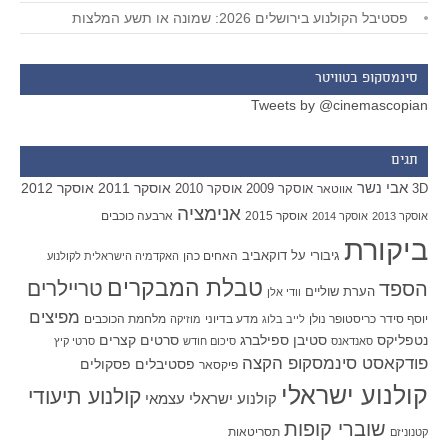
פסטיבל הקולנוע בירושלים 2026: שמונה או תשע המלצות
סינמסקופ בטוויטר
Tweets by @cinemascopian
תגים
אבי נשר
אוסקר 2011
אוסקר 2012
אוסקר 2009
אוסקר 2010
3D
אווטאר
אנימציה
אוסקר 2015
ארבעה כוכבים
אוסקר 2013
אוסקר 2014
ביקורת
גיבורי על
דוקאביב
האחים כהן
האקדמיה הישראלית לקולנוע
טבלת המבקרים
טריילרים
הספד
הערת שוליים
וודי אלן
מפיצים
יוסף סידר
כריסטופר נולן
מדע בדיוני
מלחמת הכוכבים
לייב בלוג
מוזיקה
סטיבן ספילברג
סרטים קצרים
נטפליקס
סאנדאנס
סיכום חודש
סרטי קיץ
פודקאסט סינמסקופ הקצה
פסטיבלים
פסקולים
פיקסאר
קולנוע ישראלי
קולנוע תיעודי
קולנוע ישראלי עצמאי
שוברי קופות
תסריטאות
קטנוניזם