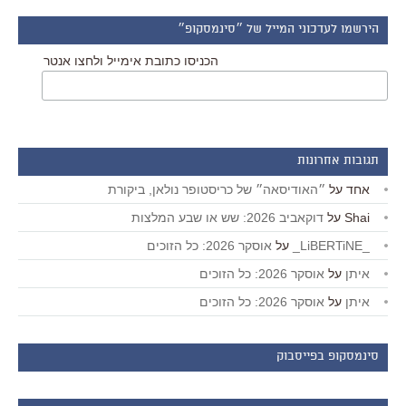
הירשמו לעדכוני המייל של ״סינמסקופ״
הכניסו כתובת אימייל ולחצו אנטר
תגובות אחרונות
אחד
על
״האודיסאה״ של כריסטופר נולאן, ביקורת
Shai
על
דוקאביב 2026: שש או שבע המלצות
_LiBERTiNE_
על
אוסקר 2026: כל הזוכים
איתן
על
אוסקר 2026: כל הזוכים
איתן
על
אוסקר 2026: כל הזוכים
סינמסקופ בפייסבוק