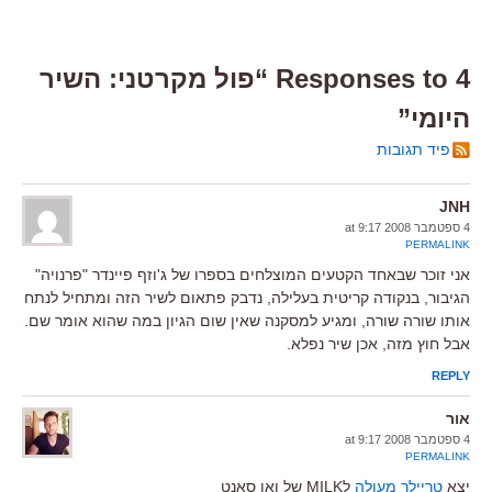
4 Responses to “פול מקרטני: השיר
היומי”
פיד תגובות
JNH
4 ספטמבר 2008 at 9:17
PERMALINK
אני זוכר שבאחד הקטעים המוצלחים בספרו של ג'וזף פיינדר "פרנויה"
הגיבור, בנקודה קריטית בעלילה, נדבק פתאום לשיר הזה ומתחיל לנתח
אותו שורה שורה, ומגיע למסקנה שאין שום הגיון במה שהוא אומר שם.
אבל חוץ מזה, אכן שיר נפלא.
REPLY
אור
4 ספטמבר 2008 at 9:17
PERMALINK
יצא
טריילר מעולה
לMILK של ואן סאנט