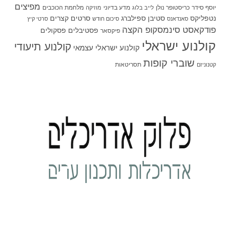
מפיצים
יוסף סידר
כריסטופר נולן
מדע בדיוני
מלחמת הכוכבים
לייב בלוג
מוזיקה
סטיבן ספילברג
סרטים קצרים
נטפליקס
סאנדאנס
סיכום חודש
סרטי קיץ
פודקאסט סינמסקופ הקצה
פסטיבלים
פסקולים
פיקסאר
קולנוע ישראלי
קולנוע תיעודי
קולנוע ישראלי עצמאי
שוברי קופות
תסריטאות
קטנוניזם