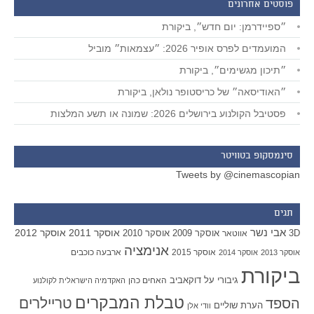
פוסטים אחרונים
״ספיידרמן: יום חדש״, ביקורת
המועמדים לפרס אופיר 2026: ״עצמאות״ מוביל
״תיכון מגשימים״, ביקורת
״האודיסאה״ של כריסטופר נולאן, ביקורת
פסטיבל הקולנוע בירושלים 2026: שמונה או תשע המלצות
סינמסקופ בטוויטר
Tweets by @cinemascopian
תגים
אבי נשר
אוסקר 2011
אוסקר 2012
אוסקר 2009
אוסקר 2010
3D
אווטאר
אנימציה
אוסקר 2015
ארבעה כוכבים
אוסקר 2013
אוסקר 2014
ביקורת
גיבורי על
דוקאביב
האחים כהן
האקדמיה הישראלית לקולנוע
טבלת המבקרים
טריילרים
הספד
הערת שוליים
וודי אלן