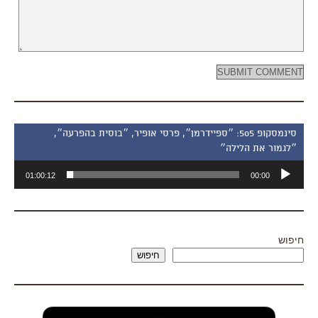
סינמסקופ 505: ״ספיידרמן״, פרסי אופיר, ״בוסית בהפרעה״,
״לגמור את הלילה״
נגן
01:00:12
00:00
אודיו
חיפוש
חיפוש