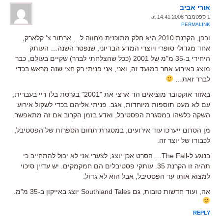
אורי אביב
1 ספטמבר 2008 at 14:41
PERMALINK
ובכן, הקרנת 2010 היא חלק מתוכנית מחווה ל… ארתור צ' קלארק,
אחד מגדולי סופרי ויוצרי המדע הבדיוני, שנפטר השנה… העותק
היחידי ב-35 מ"מ של 2001 (ככל שהצלחתי לברר) שקיים בעולם, כבר
מוצג באירוע אחר במועד זה, ואני, אני פניתי רק חצי שנה מראש בכדי
לברר זאת…
באזור אוקטובר מוציאים הד-ארצי את "2001" בגרסת בלו-ריי בעברית,
עם לא מעט תוספות מיוחדות, אגב. פניתי אליהם בכדי לשקול אירוע
השקה כלשהו במסגרת הפסטיבל, ואדע בזמן הקרוב אם זה מתאפשר.
מן הסתם ייערכו עוד אירועים, במסגרת תחום הספרות של הפסטיבל,
לכבודו של יוצר זה.
בנוגע ל-The Fall… הסרט אכן יוצג, לצערי אני לא יכול להתחייב כי
תהיה זו הקרנת 35. עותקי פסטיבלים הם חמקמקים. יש עדיין סיכוי
למצוא אותו עד הפסטיבל, אבל הוא לא גדול.
אה, ועוד חדשות טובות, גם Southland Tales יוצג באייקון ב-35 מ"מ.
REPLY