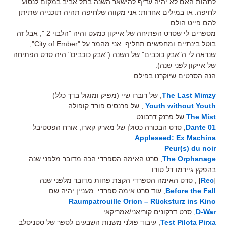
לתהות האם לא יהיה עדיף להישאר השנה בתל אביב במקום לנסוע
לחיפה. או במילים אחרות: אני מקווה שלחיפה תהיה תוכנייה שתיתן
להם פייט הולם.
מספרים לי שסרט הפתיחה של אייקון כמעט והיה "הלבוי 2 ", אבל זה
בוטל בינתיים ומחפשים תחליף. אני מהמר על "City of Ember",
שנראה לי ה"אבק כוכבים" של השנה ("אבק כוכבים" היה סרט הפתיחה
של אייקון לפני שנה).
הנה הסרטים שיוקרנו בפילם:
The Last Mimzy
, של רוברו שיי (מפיק ומוגול בדך כלל)
Youth without Youth
, של פרנסיס פורד קופולה
The Mist
של פרנק דרבונט
Dante 01
, סרט הבכורה כסולן של מארק קארו, אורח הפסטיבל
Appleseed: Ex Machina
Peur(s) du noir
The Orphanage
, סרט האימה הספרדי הכה מדובר מלפני שנה
בהפקץ גיירמו דל טורו
[
Rec
] , סרט האימה הספרדי הקצת פחות מדובר מלפני שנה
Before the Fall
, עוד סרט אימה ספרדי. מעניין יהיה שם.
Raumpatrouille Orion – Rücksturz ins Kino
D-War
, סרט דרקונים קוריאני/אמריקאי
Test Pilota Pirxa
, עיבוד פולני משנות השבעים לספר של סטניסלב