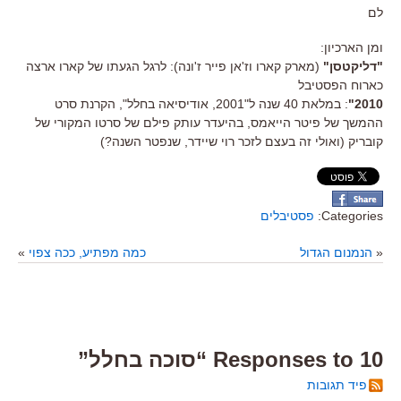
לם
ומן הארכיון:
"דליקטסן"
(מארק קארו וז'אן פייר ז'ונה): לרגל הגעתו של קארו ארצה
כארוח הפסטיבל
2010"
: במלאת 40 שנה ל"2001, אודיסיאה בחלל", הקרנת סרט
ההמשך של פיטר הייאמס, בהיעדר עותק פילם של סרטו המקורי של
קובריק (ואולי זה בעצם לזכר רוי שיידר, שנפטר השנה?)
Categories:
פסטיבלים
«
הנמנום הגדול
כמה מפתיע, ככה צפוי
»
10 Responses to “סוכה בחלל”
פיד תגובות