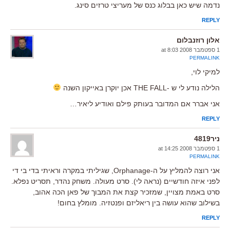
נדמה שיש כאן בבלוג כנס של מעריצי טרזים סינג.
REPLY
אלון רוזנבלום
1 ספטמבר 2008 at 8:03
PERMALINK
למיקי לוי,
הלילה נודע לי ש -THE FALL אכן יוקרן באייקון השנה
אני אברר אם המדובר בעותק פילם ואודיע ליאיר…
REPLY
ניר4819
1 ספטמבר 2008 at 14:25
PERMALINK
אני רוצה להמליץ על ה-Orphanage, שגיליתי במקרה וראיתי בדי בי די
לפני איזה חודשיים (נראה לי). סרט מעולה. משחק נהדר, תסריט נפלא.
סרט באמת מצויין, שמזכיר קצת את המבוך של פאן הכה אהוב,
בשילוב שהוא עושה בין ריאליזם ופנטזיה. מומלץ בחום!
REPLY