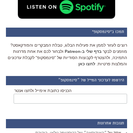
תמכו ב"סינמסקופ"
רוצים לעזור לממן את פעילות הבלוג, טבלת המבקרים והפודקאסט?
מוזמנים לבקר
בדף שלי ב-Patreon
ולבחור לכם את אחת מדרגות
התמיכה, ולהצטרף לקבוצות הסודיות של "סינמסקופ" לקבלת עדכונים
והמלצות פרטיות.
לחצו כאן
הירשמו לעדכוני המייל של ״סינמסקופ״
הכניסו כתובת אימייל ולחצו אנטר
תגובות אחרונות
אחד
על
״האודיסאה״ של כריסטופר נולאן, ביקורת