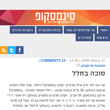
ראשי
על אודות/יצירת קשר
טבלת המבקרים
ביקורות סרטים
הרצאות
תסריט.ים
31 אוגוסט 2008 | 13:45
~
10 COMMENTS
|
תגובות פייסבוק
סוכה בחלל
אני עוד לא יודע אילו סרטים יוקרנו בפסטיבל חיפה, אבל אלה הסרט
שיוצגו בעותקי 35 מ"מ באותו שבוע – חול המועד סוכות – בפסטיבל
אייקון בסינמטק תל אביב. יוקרנו סרטים נוספים בעותקי וידיאו/די.וי.די
ואותם אני לא מזכיר, כי די.וי.די אני יכול לראות בבית. אבל 14 סרטי
מד"ב, אימה ופנזטיה, רובם די חדשים, בעותקי פילם? אני מתחיל