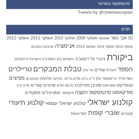
סינמסקופ בטוויטר
Tweets by @cinemascopian
תגים
אבי נשר
אוסקר 2011
אוסקר 2012
אוסקר 2009
אוסקר 2010
3D
אווטאר
אנימציה
אוסקר 2015
ארבעה כוכבים
אוסקר 2013
אוסקר 2014
ביקורת
גיבורי על
דוקאביב
האחים כהן
האקדמיה הישראלית לקולנוע
טבלת המבקרים
טריילרים
הספד
הערת שוליים
וודי אלן
מפיצים
יוסף סידר
כריסטופר נולן
מדע בדיוני
מלחמת הכוכבים
לייב בלוג
מוזיקה
סטיבן ספילברג
סרטים קצרים
נטפליקס
סאנדאנס
סיכום חודש
סרטי קיץ
פודקאסט סינמסקופ הקצה
פסטיבלים
פסקולים
פיקסאר
קולנוע ישראלי
קולנוע תיעודי
קולנוע ישראלי עצמאי
שוברי קופות
תסריטאות
קטנוניזם