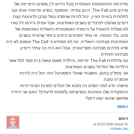
מדהימה ההתעלמות העולמית (ככל הידוע לי) מסרטו היפייפה של
טרזים סינג The Fall. היום צפיתי, סופסוף, בסרט וסיימתי אותו עם
לחלוחית בזווית העיין. יכול להיות שהסרט נופל קורבן לרעיונות קצת
דומים שהפכו לפיצ'רים בשנים האחרונות, אבל אפילו גיירמו דל טורו
לא מצליח להאפיל על היומרה האומנותית-ויזואלית המהממת של
סינג. בלי הגזמה, זה אחד הסרטים היפים ביותר שראיתי בשנים
האחרונות מבחינה ויזואלית. וזה לא מפתיע כי The Cell אומנם לא היה
סרט מדהים מבחינה תסריטאית, אבל הוא היה כה עתיר דימיון
מבחינה חזותית.
גם עלילתית The Fall יפייפה, והילדה פשוט עושה בית ספר לכל שאר
הילדות של הוליווד בשנים האחרונות.
אני ממליץ בחום, וחשבתי שאולי הפסטיבל הזה יכול היה להיות
אכסנייה טובה.
מישהו יודע למה הסרט כה נחבא אל הכלים למרות הגרנדיוזיות
ההפקתית שלו והאיכות המרשימה (לפחות לדעתי)? האם אני היחיד
שחושב שהוא יוצא דופן?
REPLY
רותם
31 אוגוסט 2008 at 20:53
PERMALINK