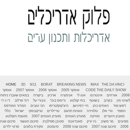
HOME
3D
9/11
BORAT
BREAKING NEWS
IMAX
THE DA VINCI
THE DAILY SHOW
CODE
אוסקר 2005
אוסקר 2006
אוסקר 2007
אוסקר
2008
אורחים
אינטרנט
אנג לי
אנימציה
ארכיון
ביקורת
במאים שעברו ניתוח
לשינוי מין
בקרוב
בשוטף
בתי קולנוע
ג'יימס בונד
גיבורי על
דוד פרלוב
די.וי.די
דפש מוד
האחים כהן
היי דפינישן
היצ'קוק/טריפו
הכי טובים
המדור המודפס
הספד
וודי אלן
טלוויזיה
טעויות תרגום
טריילרים
טרקובסקי
ישראל
כללי
מאבק היוצרים
מוזיקה
מועדון הגנוזים
מועדון הגנוזים 2007
מועצת הקולנוע
מפיצים
מר משיב
ניו יורק
סאנדאנס
סטיבן ספילברג
סיכום העשור
סיכום שנה
2006
סיכום שנה 2007
סיכום שנה 2008
סינמטק
סקירת בלוגים
סרטי ילדים