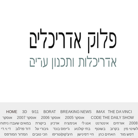
HOME
3D
9/11
BORAT
BREAKING NEWS
IMAX
THE DA VINCI
THE DAILY SHOW
CODE
אוסקר 2005
אוסקר 2006
אוסקר 2007
אוסקר
2008
אורחים
אינטרנט
אנג לי
אנימציה
ארכיון
ביקורת
במאים שעברו ניתוח
לשינוי מין
בקרוב
בשוטף
בתי קולנוע
ג'יימס בונד
גיבורי על
דוד פרלוב
די.וי.די
דפש מוד
האחים כהן
היי דפינישן
היצ'קוק/טריפו
הכי טובים
המדור המודפס