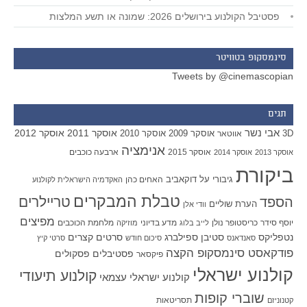
פסטיבל הקולנוע בירושלים 2026: שמונה או תשע המלצות
סינמסקופ בטוויטר
Tweets by @cinemascopian
תגים
אבי נשר
אוסקר 2011
אוסקר 2012
אוסקר 2009
אוסקר 2010
3D
אווטאר
אנימציה
אוסקר 2015
ארבעה כוכבים
אוסקר 2013
אוסקר 2014
ביקורת
גיבורי על
דוקאביב
האחים כהן
האקדמיה הישראלית לקולנוע
טבלת המבקרים
טריילרים
הספד
הערת שוליים
וודי אלן
מפיצים
יוסף סידר
כריסטופר נולן
מדע בדיוני
מלחמת הכוכבים
לייב בלוג
מוזיקה
סטיבן ספילברג
סרטים קצרים
נטפליקס
סאנדאנס
סיכום חודש
סרטי קיץ
פודקאסט סינמסקופ הקצה
פסטיבלים
פסקולים
פיקסאר
קולנוע ישראלי
קולנוע תיעודי
קולנוע ישראלי עצמאי
שוברי קופות
תסריטאות
קטנוניזם