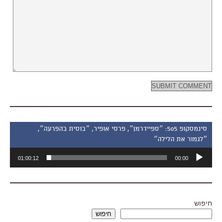
סינמסקופ 505: ״ספיידרמן״, פרסי אופיר, ״בוסית בהפרעה״,
״לגמור את הלילה״
נגן
01:00:12
00:00
אודיו
חיפוש
חיפוש