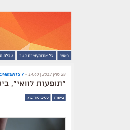
ראשי
על אודות/יצירת קשר
טבלת ה
29 מרץ 2013 | 14:40
~
7 COMMENTS
"תופעות לוואי", בי
ביקורת
סטיבן סודרברג