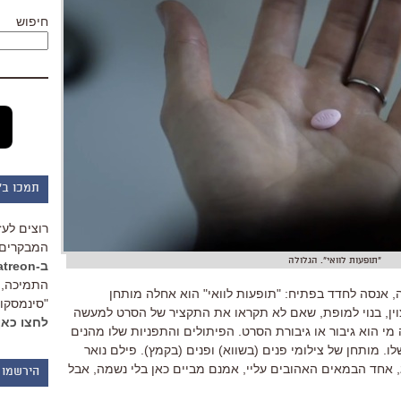
חיפוש
תמכו ב"
רוצים לעז
המבקרים 
"תופעות לוואי". הגלולה
ב-Patreon
התמיכה, 
 אנסה לחדד בפתיח: "תופעות לוואי" הוא אחלה מותחן
"סינמסקופ
וין, בנוי למופת, שאם לא תקראו את התקציר של הסרט למעשה
לחצו כאן
י הוא גיבור או גיבורת הסרט. הפיתולים והתפניות שלו מהנים
. מותחן של צילומי פנים (בשווא) ופנים (בקמץ). פילם נואר
, אחד הבמאים האהובים עליי, אמנם מביים כאן בלי נשמה, אבל
הירשמו 