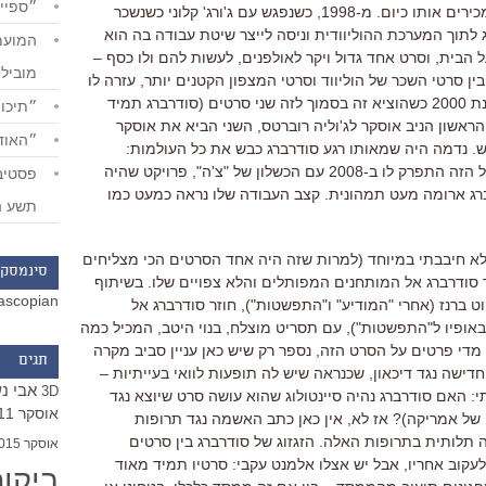
״ספייד
מכנים "הקולנוע העצמאי" כפי שאנחנו מכירים אותו כיום. מ-1998, כשנפגש עם ג'ורג' קלוני כשנשכר
ג לתוך המערכת ההוליוודית וניסה לייצר שיטת עבודה בה הוא
 הבית, וסרט אחד גדול ויקר לאולפנים, לעשות להם ולו כסף –
מוביל
ין סרטי השכר של הוליווד וסרטי המצפון הקטנים יותר, עזרה לו
בכך. לשיאו, מבחינת הממסד, הגיע בשנת 2000 כשהוציא זה בסמוך לזה שני סרטים (סודרברג תמיד
״תיכון
 הראשון הניב אוסקר לג'וליה רוברטס, השני הביא את אוסקר
״האודי
. נדמה היה שמאותו רגע סודרברג כבש את כל העולמות:
העצמאי, המסחרי, האיכותי. אבל המודל הזה התפרק לו ב-2008 עם הכשלון של "צ'ה", פרויקט שהיה
ברג ארומה מעט תמהונית. קצב העבודה שלו נראה כמעט כמו
תשע ה
 לא חיבבתי במיוחד (למרות שזה היה אחד הסרטים הכי מצליחים
סינמסקו
ר סודרברג אל המותחנים המפותלים והלא צפויים שלו. בשיתוף
ascopian
 ברנז (אחרי "המודיע" ו"התפשטות"), חוזר סודרברג אל
ופיו ל"התפשטות"), עם תסריט מוצלח, בנוי היטב, המכיל כמה
 מדי פרטים על הסרט הזה, נספר רק שיש כאן עניין סביב מקרה
תגים
שה נגד דיכאון, שכנראה שיש לה תופעות לוואי בעייתיות –
אבי נ
3D
: האם סודרברג נהיה סיינטולוג שהוא עושה סרט שיוצא נגד
אוסקר 2011
של אמריקה)? אז לא, אין כאן כתב האשמה נגד תרופות
 תלותית בתרופות האלה. הזגזוג של סודרברג בין סרטים
אוסקר 2015
לעקוב אחריו, אבל יש אצלו אלמנט עקבי: סרטיו תמיד מאוד
ביקו