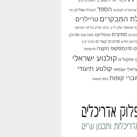
גיבורי על
דוקאביב
האחים כהן
הספד
הערת שוליים
שראלית לקולנוע
וודי
ת המבקרים
טריילרים
ריסטופר נולן
מדע בדיוני
לייב בלוג
מוזיקה
מפיצים
סטיבן
נטפליקס
כבים
סאנדאנס
סרטים קצרים
יכום חודש
סרטי קיץ
 סינמסקופ הקצה
פיקסאר
קולנוע ישראלי
פסקולים
קולנוע תיעודי
שראלי עצמאי
ברי קופות
תסריטאות