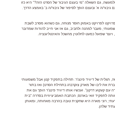
ולמעשה, גם השאלה "מי בעצם הגיבור של הסרט הזה?” היא כזו
יבור/ה א' ובעצם הופך לסיפור של גיבור/ה ב' באמצע הדרך.
מפרויקט לפרויקט באמוק חוסר מנוחה, גם כשהוא מסרב לשבת
עותי, מעבר למהנה ולחביב, גם אז אני חייב להודות שמדובר
יוצר שפועל כמעט לחלוטין מהשכל והאינטליגנציה.
ה, תגלית של דיוויד פינצ'ר: תחילה בתפקיד קטן אבל משמעותי
ת את ליבו של מארק צוקרברג בתחילת הסרט) ואז בתור
עם קעקוע דרקון". ועכשיו אותו דיוויד פינצ'ר הופך גם את
ותה לתפקיד זואי בארנס, הכתבת האמביציוזית בסדרה "בית
דעתי, רוני מארה היא שחקנית טובה בהרבה מאחותה, ומאותן
תיד שלהן.