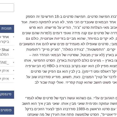
בשנה וחצי האחרונות הוציא סטיבן סודרברג חמישה סרטים. חמישה סרטים ב-18 חודשים! זה הספק
י, אחד הבמאים שעובדים הכי מהר, לא הגיע לתפוקה כזאת. ועוד
זב מאי-הצלחת סרטו "צ'ה", הודיע על פרישתו. הוא פרש
תגובות 
סדרה של סרטים עם קנה מידה ואופי דומים (למרות שהם שונים
אחד
ע
 לא יקרים במיוחד, שהוא מביים בזריזות אנרגטית, כולם גם
ביקור
י-מובי, סרטים שאפילו לא מעמידים פנים שיש להם את המשאבים
קרים. “התפשטות", “בגידה כפולה", “מג'יק מייק" ו"תופעות
Shai
ע
המלצו
וע בארץ (לא עניין מבוטל, שסרטיו של הבמאי הנהדר הזה –
 בארץ – מגיעים כולם להקרנות בארץ). הסרט החמישי, אותו
_LiBERTiNE_
השלים לפני כמה שבועות, לא הצליח למצוא מפיץ לכן הוא יוצג בקרוב בבכורה ב-HBO (זו הביוגרפיה
איתן
ע
ל דאגלס ומט דיימון). בין לבין הוא גם הפיק שני סרטים
בר על קווין" המצוין). כעת, תשוש, מודיע סודרברג שוב על
איתן
ע
אני פשוט חושב שהוא קצת קפריזי. ואולי קצת שבור לב
סינמסקו
האהובים עליי. גם כשהוא עושה רצף של סרטים שלא לגמרי
ושה עמוקה ופנימית שאני מבין אותו. שאני מבין איך הוא חושב
על קולנוע. תזכורת ביוגרפית קצרה: כבר עם סרטו הראשון מ-1989 סודרברג הפך לצעיר הזוכים בדקל
פוסטים 
וידיאוטייפ", הסרט שלמעשה פתח את העידן של מה שאנחנו