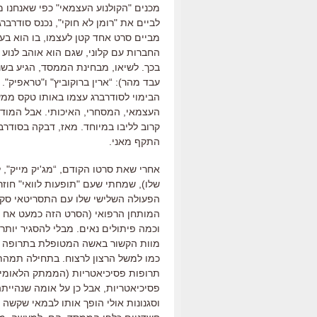
לביים את "רומן לא חוקי", נכנס סודרבר
מביים סרט אחד קטן לעצמו, בו הוא בעל
החברות עם קלוני, שגם הוא אוהב לנוע ב
עבד מהר): “ארין ברוקוביץ" ו"טראפיק".
הבימוי לסודרברג עצמו באותו טקס ממש
קרוב לליבו במיוחד. מאז, דבקה בסודר
התקף מאני.
אחרי שאת סרטו הקודם, “מג'יק מייק",
שלו), שמחתי שעם "תופעות לוואי" חוז
הפעולה השלישי שלו עם התסריטאי סקוט
המותחן הרפואי (הסרט הזה כמעט אח בא
וכמה פיתולים נאים. מבלי להסגיר יותר
מוות הקשור באשה המטופלת בתרופה חדי
כמו למשל הרצון לרצוח. בתחילה תמהתי
תרופות פסיכיאטריות (הממתק הלאומי 
פסיכיאטריות, אבל כן על אומה שנהייתה
וסגנונות אולי הופך אותו לבמאי שקשה 