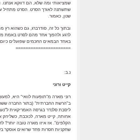
שמציאותי ומה שלא, הם דווקא אנחנו. 
שתשתנה לאורך הסרט. הסרט מתחיל עם ג
שנון, כאמור.
ובתוך כל זה, סודרברג, גם כשהוא רץ 
לרגע ולהפוך אחד מהם לסרט באמת משמ
באחד הבמאים החכמים שפועלים כיום, ו
======================
נ.ב:
קייט ורוני
רוני מארה מ"תופעות לוואי" היא, למעש
ב"הרשת החברתית" (בתור החברה ששובר
ליסבת סלנדר בגרסה האמריקאית ל"נערה 
אחותה, קייט מארה, לכוכבת, כשליהק א
הקלפים". אז איזו מארה טובה יותר? ל
שחקניות חסרות פחד שרואים אוסקר בע