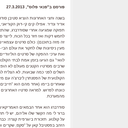
פורסם ב"פנאי פלוס", 27.3.2013
אדיר ונדיר. אפילו קים קי-דוק הקוריאנ
תפוקה שמגיעה אחרי שסודרברג, שהתאכ
לחמש דקות ואז חזר בכל הכוח, לייצר 
זה מזה בתוכנם): כולם סרטים עצמאיים,
מעין ניסיונות שלו לחקור את עולם הב
ואת ערכי ההפקה של סרטים הוליוודיים י
לוואי" גם הגיעו בזמן אמת לבתי הקולנ
שרבים מסרטיו הקטנים מעולם לא הופצו
הקולנועית של הפסנתרן ליברצ'ה עם מייק
שאחרים ביימו (אחד מהם הוא "חייבים לד
כוונתו לפרוש. למראה סרטיו האחרונים 
מהמערכת.
סודרברג הוא אחד הבמאים האמריקאים 
ברור לי מה הקשר שלו אליהם, יש לי תח
הזהב בפסטיבל קאן על "סקס, שקרים ו