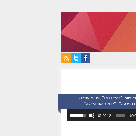
סינמסקופ 505: ״ספיידרמן״, פרסי אופיר,
בהפרעה״, ״לגמור את הלילה״
השתמש
01:00:12
00:
במקש
למעלה/למטה
כדי