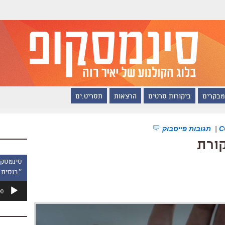
מבקרים
ביקורות סרטים
הרצאות
תסריט.ים
|
תגובות פייסבוק
קורת
״בוסית 
נגן
00
אודיו