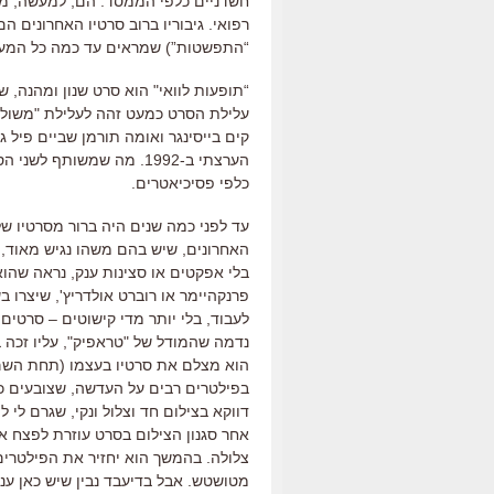
חשדניים כלפי הממסד. הם, למעשה, מפג
רפואי. גיבוריו ברוב סרטיו האחרונים 
“התפשטות”) שמראים עד כמה כל המערכ
“תופעות לוואי" הוא סרט שנון ומהנה, 
עלילת הסרט כמעט זהה לעלילת "משולש מ
קים בייסינגר ואומה תורמן שביים פיל ג
הערצתי ב-1992. מה שמשותף
כלפי פסיכיאטרים.
עד לפני כמה שנים היה ברור מסרטיו של
האחרונים, שיש בהם משהו נגיש מאוד,
בלי אפקטים או סצינות ענק, נראה שהו
פרנקהיימר או רוברט אולדריץ', שיצר
לעבוד, בלי יותר מדי קישוטים – סרטי
נדמה שהמודל של "טראפיק", עליו זכה 
הוא מצלם את סרטיו בעצמו (תחת השם 
בפילטרים רבים על העדשה, שצובעים כל
דווקא בצילום חד וצלול ונקי, שגרם לי
אחר סגנון הצילום בסרט עוזרת לפצח א
צלולה. בהמשך הוא יחזיר את הפילטרים
מטושטש. אבל בדיעבד נבין שיש כאן ענ