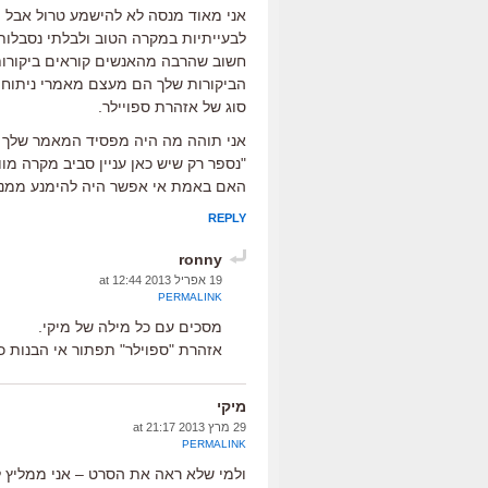
אני מאוד מנסה לא להישמע טרול אבל ה
לבעייתיות במקרה הטוב ולבלתי נסבלות 
חשוב שהרבה מהאנשים קוראים ביקורות 
הביקורות שלך הם מעצם מאמרי ניתוח 
סוג של אזהרת ספויילר.
אני תוהה מה היה מפסיד המאמר שלך 
"נספר רק שיש כאן עניין סביב מקרה מ
האם באמת אי אפשר היה להימנע ממנו
REPLY
ronny
19 אפריל 2013 at 12:44
PERMALINK
מסכים עם כל מילה של מיקי.
אזהרת "ספוילר" תפתור אי הבנות כ
מיקי
29 מרץ 2013 at 21:17
PERMALINK
ולמי שלא ראה את הסרט – אני ממליץ ל