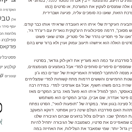
ינים תיעוב מהממסד – בין אם זה ממסד כלכלי, בטחוני או
הם אלה שמנסים לעקוץ את המערכת, או סרטים (כמו
האקדמיה הי
ת הזאת, שאנו כה סומכים עליה, פגיעה ושברירית.
טבל
אלן
שהבעיה העיקרית שלי איתו היא העובדה שראיתי אותו כבר קודם.
יוסף סידר
כ
סוכן", דרמה פסיכולוגית היצ'קוקית נוארית עם ריצ'רד גיר,
מלחמת הכו
'ואנו על פי תסריט נהדר של וולי סטריק, וסרט שאני פשוט
ספילברג
ס
 לשני הסרטים האלה הוא איזשהו תיעוב עמוק ועוין ולא ברור שיש בהם
פודקאסט
פסטיבלים
 סודרברג עד כמה הוא מעריץ את ז'אן-לוק גודאר, בסרטיו
קולנוע י
 שמספרים סיפורים סוחפים למדי אבל באמצעים מצומצמים,
א מנסה להתחבר למסורת האמריקאית של יוצרים כמו ג'ון
שו
קטנוניזם
ו בשנות החמישים והששים דרמות מתח קשוחות למדי שמצליחים
ם שהיה בהם משהו חשוף, אבל גם אגרסיבי למדי. במידה רבה
באוסקר, הפך למודל איתו הוא פועל מאז: ברוב המקרים מאז
פיטר אנדרוז, שם אביו), וברוב המקרים הוא משתמש
 סצינה בגוון אחר. במקרה של "תופעות לוואי", הסרט נפתח
 לתהות האם סודרברג הצלם שינה כיוון אסתטי. דווקא המעקב
ת המהלך שבו: הצילום צלול ברגעים שבהם הגיבורה שלנו
 שמאפיינים את סרטיו, כשמצבה של הגיבורה יתחיל להיות
יין גדול יותר: שמי שמאבד את הצלילות, את האחיזה במה