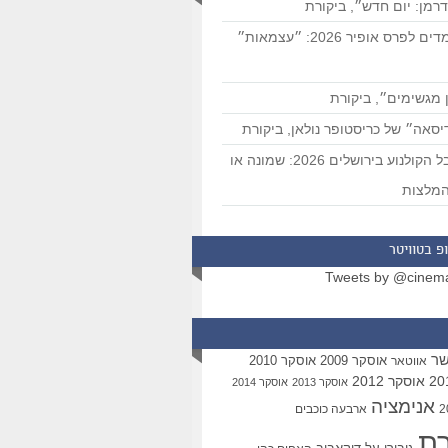
רמן: יום חדש״, ביקורת
המועמדים לפרס אופיר 2026: ״עצמאות״
 מגשימים״, ביקורת
סאה״ של כריסטופר נולאן, ביקורת
פסטיבל הקולנוע בירושלים 2026: שמונה או
מלצות
פ בטוויטר
Tweets by @cinem
שר
אוסקר 2009
אוסקר 2010
אווטאר
אוסקר 2012
אוסקר 2013
אוסקר 2014
אנימציה
ארבעה כוכבים
רת