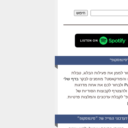
להגביר
או
חיפוש
להנמיך
עוצמת
שמע.
סינמסקופ"
ור לממן את פעילות הבלוג, טבלת
והפודקאסט? מוזמנים לבקר
בדף שלי
ולבחור לכם את אחת מדרגות
ולהצטרף לקבוצות הסודיות של
" לקבלת עדכונים והמלצות פרטיות.
לעדכוני המייל של ״סינמסקופ״