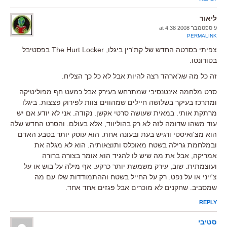
ליאור
9 ספטמבר 2008 at 4:38
PERMALINK
צפיתי בסרטה החדש של קת'רין ביגלו, The Hurt Locker בפסטיבל
בטורונטו.
זה כל מה שג'ארהד רצה להיות אבל לא כל כך הצליח.
סרט מלחמה אינטנסיבי שמתרחש בעירק אבל כמעט חף מפוליטיקה
ומתרכז בעיקר בשלושה חיילים שמהווים צוות לפירוק פצצות. ביגלו
מרתקת אותי. במאית שעושה סרטי אקשן. נקודה. אני לא יודע אם יש
עוד משהו שדומה לזה לא רק בהוליווד, אלא בעולם. והסרט החדש שלה
הוא מצ'ואיסטי ורגיש בעת ובעונה אחת. הוא עוסק יותר בטבע האדם
ובמלחמת גרילה בשטח מאוכלס ותוצאותיה. הוא לא מגלה את
אמריקה, אבל את מה שיש לו להגיד הוא אומר בצורה ברורה
ועוצמתית. שוב, עירק משמשת יותר כרקע. אף מילה על בוש או על
צ'ייני או על נפט. רק על החייל בשטח וההתמודדות שלו עם מה
שמסביב. שחקנים לא מוכרים אבל פגזים אחד אחד.
REPLY
סטיבי