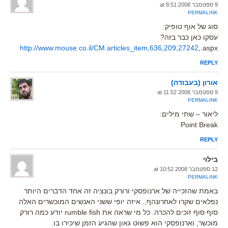
9 ספטמבר 2008 at 8:51
PERMALINK
סוג של אוף טופיק:
עסקו כאן כבר בזה?
http://www.mouse.co.il/CM.articles_item,636,209,27242
,.aspx
REPLY
אורון (בעבודה)
9 ספטמבר 2008 at 11:52
PERMALINK
ליאור – שתי מילים:
Point Break
REPLY
בילוי
12 ספטמבר 2008 at 10:52
PERMALINK
באמת שהזכייה של ארנופסקי ורורק בונציה זה אחד הדברים היותר
נפלאים שקרו לאחרונהף,. איזה יופי ששני האנשים המוכשרים האלה
סוף סוף זוכים להכרה. כל מי שראה את rumble fish יודע כמה רורק
מוכשר, וארנופסקי הוא פשוט גאון שהגיע הזמן שיכירו בו.