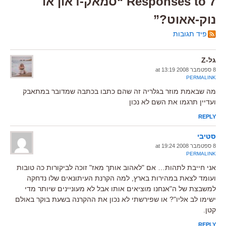
7 Responses to “סמאק-דאון או
נוק-אאוט?”
פיד תגובות
גל-Z
8 ספטמבר 2008 at 13:19
PERMALINK
מה שבאמת מוזר בגלריה זה שהם כתבו בכתבה שמדובר במתאבק
ועדיין תרגמו את השם לא נכון
REPLY
סטיבי
8 ספטמבר 2008 at 19:24
PERMALINK
אני חייבת לתהות… אם "לאהוב אותך מאז" זוכה לביקורות כה טובות
ועומד לצאת במהירות בארץ, למה הקרנת העיתונאים שלו נדחקה
למשבצת של ה"אנחנו מוציאים אותו אבל לא מעוניינים שיותר מדי
ישימו לב אליו"? או שפירשתי לא נכון את ההקרנה בשעת בוקר באולם
קטן.
REPLY