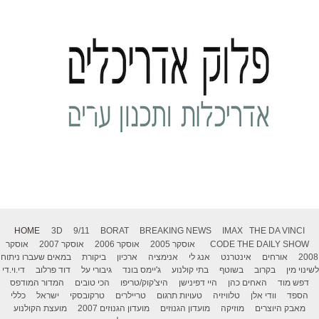
HOME
3D
9/11
BORAT
BREAKING NEWS
IMAX
THE DA VINCI
THE DAILY SHOW
CODE
אוסקר 2005
אוסקר 2006
אוסקר 2007
אוסקר
2008
אורחים
אינטרנט
אנג לי
אנימציה
ארכיון
ביקורת
במאים שעברו ניתוח
לשינוי מין
בקרוב
בשוטף
בתי קולנוע
ג'יימס בונד
גיבורי על
דוד פרלוב
די.וי.די
דפש מוד
האחים כהן
היי דפינישן
היצ'קוק/טריפו
הכי טובים
המדור המודפס
הספד
וודי אלן
טלוויזיה
טעויות תרגום
טריילרים
טרקובסקי
ישראל
כללי
מאבק היוצרים
מוזיקה
מועדון הגנוזים
מועדון הגנוזים 2007
מועצת הקולנוע