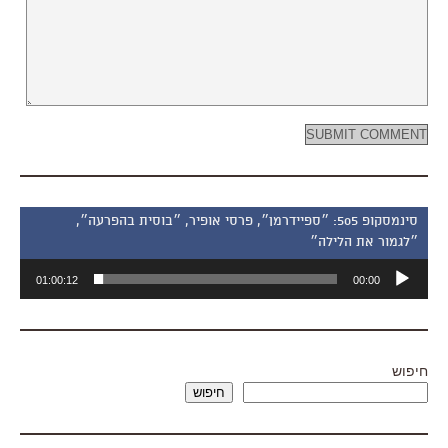
סינמסקופ 505: ״ספיידרמן״, פרסי אופיר, ״בוסית בהפרעה״,
״לגמור את הלילה״
נגן
01:00:12
00:00
אודיו
חיפוש
חיפוש