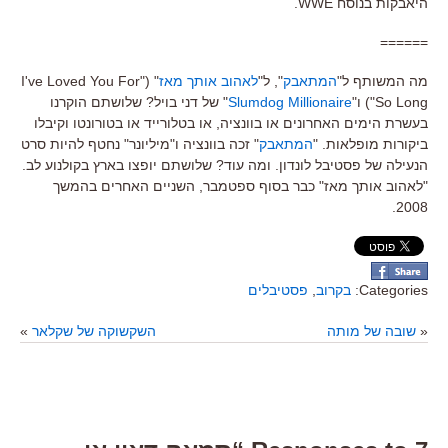
היאבקות בנוסח WWE.
======
מה המשותף ל"
המתאבק
", ל"
לאהוב אותך מאז
" ("I've Loved You For
So Long") ו"
Slumdog Millionaire
" של דני בויל? שלושתם הוקרנו
בעשרת הימים האחרונים או בוונציה, או בטלורייד או בטורונטו וקיבלו
ביקורות מופלאות. "
המתאבק
" זכה בוונציה ו"מיליונר" נחטף להיות סרט
הנעילה של פסטיבל לונדון. ומה עוד? שלושתם יופצו בארץ בקולנוע לב.
"לאהוב אותך מאז" כבר בסוף ספטמבר, השניים האחרים בהמשך
2008.
Categories:
בקרוב
,
פסטיבלים
«
שובה של מותה
השקשוקה של שקלאר
»