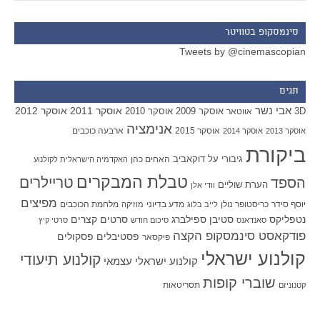
סינמסקופ בטוויטר
Tweets by @cinemascopian
תגים
אבי נשר
אוסקר 2011
אוסקר 2012
אוסקר 2009
אוסקר 2010
3D
אווטאר
אנימציה
אוסקר 2015
ארבעה כוכבים
אוסקר 2013
אוסקר 2014
ביקורת
גיבורי על
דוקאביב
האחים כהן
האקדמיה הישראלית לקולנוע
טבלת המבקרים
טריילרים
הספד
הערת שוליים
וודי אלן
מפיצים
יוסף סידר
כריסטופר נולן
מדע בדיוני
מלחמת הכוכבים
לייב בלוג
מוזיקה
סטיבן ספילברג
סרטים קצרים
נטפליקס
סאנדאנס
סיכום חודש
סרטי קיץ
פודקאסט סינמסקופ הקצה
פסטיבלים
פסקולים
פיקסאר
קולנוע ישראלי
קולנוע תיעודי
קולנוע ישראלי עצמאי
שוברי קופות
תסריטאות
קטנוניזם