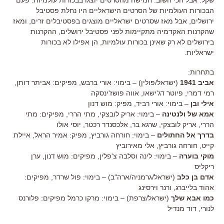
הבכורות העולמיות של הסרטים הישראליים היו נחלת פסטיבל
ירושלים, אבל מאז שסרטים ישראליים מוצגים בפסטיבלים זרים, ומאז
שהקרנות האקדמיה מתקיימות לפני פסטיבל ירושלים, ההקרנות
בירושלים לא רק שאינן בכורות עולמיות, הן אפילו לא בכורות
ישראליות.
בתחרות:
אביב 1941
(ישראל/פולין) – בימוי: אורי ברבש, מפיקים: אביתר דותן,
רמי דמרי, פיוטר דג'ישאו, אווה פושז'ינסקה
אילי ובן
– בימוי: אורי רביד, מפיק: מוש דנון
אמא של ולנטינה
– בימוי: אריק לובצקי, מתי הררי, מפיקים: מתי
הררי, אריק לובצקי, שרגא בר, אלכסנדר רכטר, יוסי אולו
בדרך אל החתולים
– בימוי: חורחה גורביץ, מפיק: אמיר הראל, איילת
קייט, חורחה גורביץ, אלי מאירוביץ
מוקי בוערה
– בימוי: לינה וסלבה צ'פלין, מפיקים: מוש דנון, ערן
ריקליס
אדם בן כלב
(ישראל/גרמניה/ארה"ב) – בימוי: פול שרדר, מפיקים:
אהוד בלייברג, ורנר וירסינג
כמו אבא שלך
(ישראל/צרפת) – בימוי: מרקו כרמל מפיקים: פלורנס
לנורי, דוד מנדיל