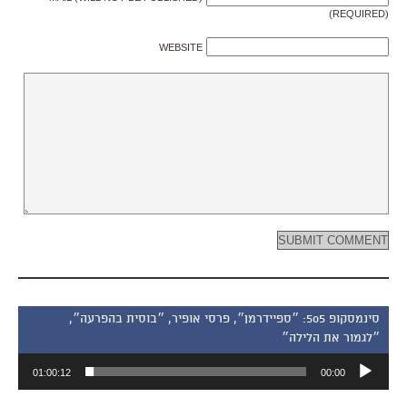
(REQUIRED)
WEBSITE
סינמסקופ 505: ״ספיידרמן״, פרסי אופיר, ״בוסית בהפרעה״,
״לגמור את הלילה״
נגן
01:00:12
00:00
אודיו