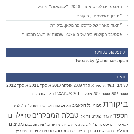
המועמדים לפרס אופיר 2026: ״עצמאות״ מוביל
״תיכון מגשימים״, ביקורת
״האודיסאה״ של כריסטופר נולאן, ביקורת
פסטיבל הקולנוע בירושלים 2026: שמונה או תשע המלצות
סינמסקופ בטוויטר
Tweets by @cinemascopian
תגים
אבי נשר
אוסקר 2011
אוסקר 2012
אוסקר 2009
אוסקר 2010
3D
אווטאר
אנימציה
אוסקר 2015
ארבעה כוכבים
אוסקר 2013
אוסקר 2014
ביקורת
גיבורי על
דוקאביב
האחים כהן
האקדמיה הישראלית לקולנוע
טבלת המבקרים
טריילרים
הספד
הערת שוליים
וודי אלן
מפיצים
יוסף סידר
כריסטופר נולן
מדע בדיוני
מלחמת הכוכבים
לייב בלוג
מוזיקה
סטיבן ספילברג
סרטים קצרים
נטפליקס
סאנדאנס
סיכום חודש
סרטי קיץ