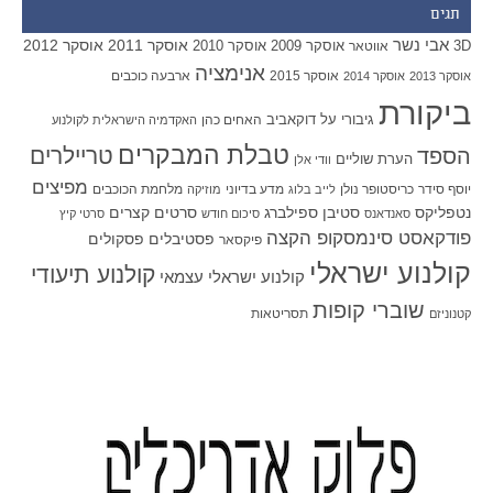
תגים
אבי נשר
אוסקר 2011
אוסקר 2012
אוסקר 2009
אוסקר 2010
3D
אווטאר
אנימציה
אוסקר 2015
ארבעה כוכבים
אוסקר 2013
אוסקר 2014
ביקורת
גיבורי על
דוקאביב
האחים כהן
האקדמיה הישראלית לקולנוע
טבלת המבקרים
טריילרים
הספד
הערת שוליים
וודי אלן
מפיצים
יוסף סידר
כריסטופר נולן
מדע בדיוני
מלחמת הכוכבים
לייב בלוג
מוזיקה
סטיבן ספילברג
סרטים קצרים
נטפליקס
סאנדאנס
סיכום חודש
סרטי קיץ
פודקאסט סינמסקופ הקצה
פסטיבלים
פסקולים
פיקסאר
קולנוע ישראלי
קולנוע תיעודי
קולנוע ישראלי עצמאי
שוברי קופות
תסריטאות
קטנוניזם