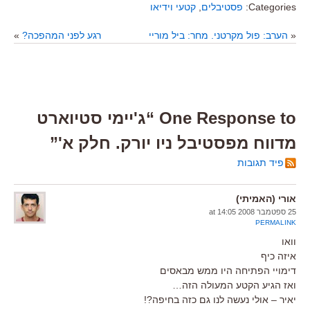
Categories:
פסטיבלים
,
קטעי וידיאו
«
הערב: פול מקרטני. מחר: ביל מוריי
רגע לפני המהפכה?
»
One Response to “ג'יימי סטיוארט
מדווח מפסטיבל ניו יורק. חלק א'”
פיד תגובות
אורי (האמיתי)
25 ספטמבר 2008 at 14:05
PERMALINK
וואו
איזה כיף
דימויי הפתיחה היו ממש מבאסים
ואז הגיע הקטע המעולה הזה…
יאיר – אולי נעשה לנו גם כזה בחיפה?!