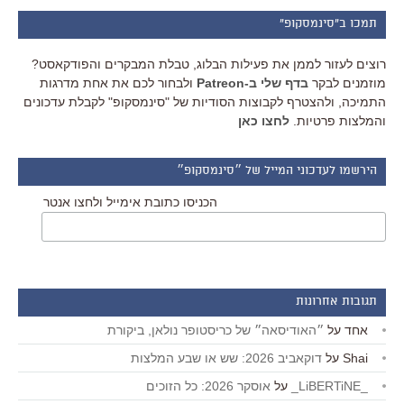
תמכו ב"סינמסקופ"
רוצים לעזור לממן את פעילות הבלוג, טבלת המבקרים והפודקאסט?
מוזמנים לבקר
בדף שלי ב-Patreon
ולבחור לכם את אחת מדרגות
התמיכה, ולהצטרף לקבוצות הסודיות של "סינמסקופ" לקבלת עדכונים
והמלצות פרטיות.
לחצו כאן
הירשמו לעדכוני המייל של ״סינמסקופ״
הכניסו כתובת אימייל ולחצו אנטר
תגובות אחרונות
אחד
על
״האודיסאה״ של כריסטופר נולאן, ביקורת
Shai
על
דוקאביב 2026: שש או שבע המלצות
_LiBERTiNE_
על
אוסקר 2026: כל הזוכים