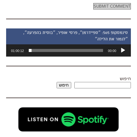
סינמסקופ 505: ״ספיידרמן״, פרסי אופיר, ״בוסית בהפרעה״,
״לגמור את הלילה״
נגן
01:00:12
00:00
אודיו
חיפוש
חיפוש