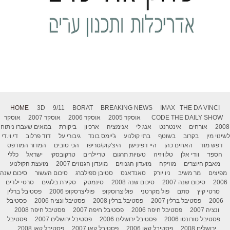
HOME
3D
9/11
BORAT
BREAKING NEWS
IMAX
THE DA VINCI
THE DAILY SHOW
CODE
אוסקר 2005
אוסקר 2006
אוסקר 2007
אוסקר
2008
אורחים
אינטרנט
אנג לי
אנימציה
ארכיון
ביקורת
במאים שעברו ניתוח
לשינוי מין
בקרוב
בשוטף
בתי קולנוע
ג'יימס בונד
גיבורי על
דוד פרלוב
די.וי.די
דפש מוד
האחים כהן
היי דפינישן
היצ'קוק/טריפו
הכי טובים
המדור המודפס
הספד
וודי אלן
טלוויזיה
טעויות תרגום
טריילרים
טרקובסקי
ישראל
כללי
מאבק היוצרים
מוזיקה
מועדון הגנוזים
מועדון הגנוזים 2007
מועצת הקולנוע
מפיצים
מר משיב
ניו יורק
סאנדאנס
סטיבן ספילברג
סיכום העשור
סיכום שנה
2006
סיכום שנה 2007
סיכום שנה 2008
סינמטק
סקירת בלוגים
סרטי ילדים
סרטי קיץ
סתם
פול מקרטני
פוליצרוסקופ
פוליצרסקופ 2006
פסטיבל ברלין
2006
פסטיבל ברלין 2007
פסטיבל ברלין 2008
פסטיבל ונציה 2006
פסטיבל
ונציה 2007
פסטיבל חיפה 2006
פסטיבל חיפה 2007
פסטיבל חיפה 2008
פסטיבל טורונטו 2006
פסטיבל ירושלים 2006
פסטיבל ירושלים 2007
פסטיבל
ירושלים 2008
פסטיבל קאן 2006
פסטיבל קאן 2007
פסטיבל קאן 2008