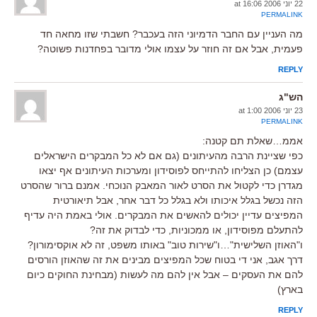
22 יוני 2006 at 16:06
PERMALINK
מה העניין עם החבר הדמיוני הזה בעכבר? חשבתי שזו מחאה חד
פעמית, אבל אם זה חוזר על עצמו אולי מדובר בפחדנות פשוטה?
REPLY
הש"ג
23 יוני 2006 at 1:00
PERMALINK
אממ…שאלת תם קטנה:
כפי שציינת הרבה מהעיתונים (גם אם לא כל המבקרים הישראלים
עצמם) כן הצליחו להתייחס לפוסידון ומערכות העיתונים אף יצאו
מגדרן כדי לקטול את הסרט לאור המאבק הנוכחי. אמנם ברור שהסרט
הזה נכשל בגלל איכותו ולא בגלל כל דבר אחר, אבל תיאורטית
המפיצים עדיין יכולים להאשים את המבקרים. אולי באמת היה עדיף
להתעלם מפוסידון, או ממכוניות, כדי לבדוק את זה?
ו"האוזן השלישית"…ו"שירות טוב" באותו משפט, זה לא אוקסימורון?
דרך אגב, אני די בטוח שכל המפיצים מבינים את זה שהאוזן הורסים
להם את העסקים – אבל אין להם מה לעשות (מבחינת החוקים כיום
בארץ)
REPLY