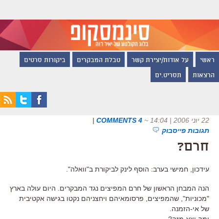
ראשי
על אודות/יצירת קשר
טבלת המבקרים
ביקורות סרטים
הרצאות
תסריט.ים
22 יוני 2006 | 14:04
~
4 COMMENTS
|
תגובות פייסבוק
חרם?
עידכון, חמישי בערב: הוסף לינק לביקורת ב"וואלה".
הנה המבחן הראשון של חרם המפיצים נגד המבקרים. היום עולה בארץ
"מכוניות", שהמפיצים, פרסומאיהם ויחצניהם נקטו בגישה אקטיבית
של אי-הזמנה.
ומה יצא מזה?