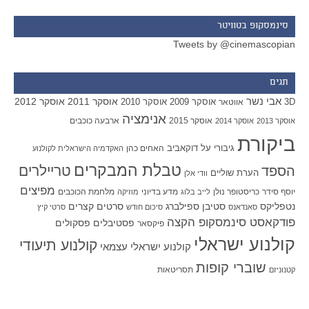
סינמסקופ בטוויטר
Tweets by @cinemascopian
תגים
אבי נשר
אוסקר 2011
אוסקר 2012
אוסקר 2009
אוסקר 2010
3D
אווטאר
אנימציה
אוסקר 2015
ארבעה כוכבים
אוסקר 2013
אוסקר 2014
ביקורת
גיבורי על
דוקאביב
האחים כהן
האקדמיה הישראלית לקולנוע
טבלת המבקרים
טריילרים
הספד
הערת שוליים
וודי אלן
מפיצים
יוסף סידר
כריסטופר נולן
מדע בדיוני
מלחמת הכוכבים
לייב בלוג
מוזיקה
סטיבן ספילברג
סרטים קצרים
נטפליקס
סאנדאנס
סיכום חודש
סרטי קיץ
פודקאסט סינמסקופ הקצה
פסטיבלים
פסקולים
פיקסאר
קולנוע ישראלי
קולנוע תיעודי
קולנוע ישראלי עצמאי
שוברי קופות
תסריטאות
קטנוניזם