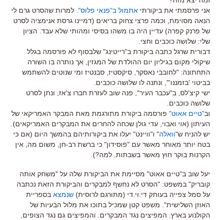
אני פרסמתי את ביקורתי
אתמול ב"פנאי פלוס".
למרות שהסרט גרם לי
הנאה מסוימת, וכמה פרצי צחוק בריאים (דמיינו גרסת אנימציה לסרט
של פרנק קפרה) עדיין היה בו משהו בסיסי ומהותי שלא עבד. הציון
שלי: שלושה כוכבים וחצי.
דבורית שרגל כתבה ביקורת ב"רייטינג" שלבסוף לא פורסמה בגלל
שיקולי מקום בגיליון יום ההולדת של המגזין, אך נותרה בו השורה
התחתונה: "לחובבי נאסקר, סיקסטיז, סבנטיז ומי שנוטים להשתמש
בביטוי 'בזמננו'", ונתנה לו שלושה כוכבים.
ישי קיצ'לס, ב"עכבר העיר", פנה שוב לעזרת חברו צ'אז, ונתן לסרט
שלושה כוכבים.
וב
"טיים אאוט"
פורסמה ביקורת מתורגמת מאת המבקר האמריקאי של
העיתון (אוי ואבוי, עדי גולן שכחה להחרים את המבקרים האמריקאים).
יש להניח ש"
וואלה
" ו"וויינט" יעלו את ביקורותיהם בהמשך היום (אם כי
בטח יותר מאוחר מאשר עם "פוסידון" כי ברשת רב-חן, משום מה, אין
הקרנות בוקר חוץ מאשר בשבתות. למה?).
יעל שוב ב"טיים אאוט" מסיימת את הביקורת שלה על "משחק אותה
קובריק" במשפט: "הסרט לא נחשף למבקרים והביקורת הזאת נכתבה
על סמל צפייה בעותק די.וי.די (מתורגם לרוסית)
שנמצא
בספריית
האוזן השלישית". משפט קטן שמכיל בתוכו את מלול הבעיות של
הקולנוע בארץ: המפיצים נגד המבקרים. והמפיצים גם נגד הצופים,