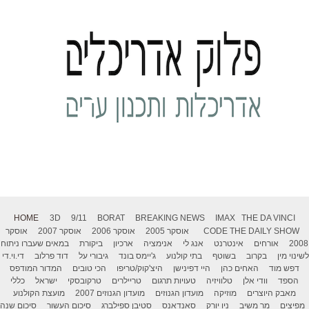
HOME
3D
9/11
BORAT
BREAKING NEWS
IMAX
THE DA VINCI
THE DAILY SHOW
CODE
אוסקר 2005
אוסקר 2006
אוסקר 2007
אוסקר
2008
אורחים
אינטרנט
אנג לי
אנימציה
ארכיון
ביקורת
במאים שעברו ניתוח
לשינוי מין
בקרוב
בשוטף
בתי קולנוע
ג'יימס בונד
גיבורי על
דוד פרלוב
די.וי.די
דפש מוד
האחים כהן
היי דפינישן
היצ'קוק/טריפו
הכי טובים
המדור המודפס
הספד
וודי אלן
טלוויזיה
טעויות תרגום
טריילרים
טרקובסקי
ישראל
כללי
מאבק היוצרים
מוזיקה
מועדון הגנוזים
מועדון הגנוזים 2007
מועצת הקולנוע
מפיצים
מר משיב
ניו יורק
סאנדאנס
סטיבן ספילברג
סיכום העשור
סיכום שנה