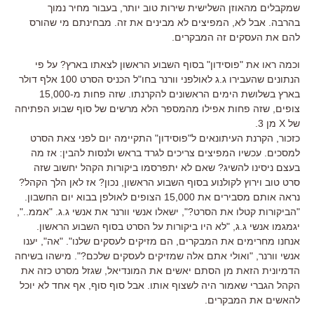
שמקבלים מהאוזן השלישית שירות טוב יותר, בעבור מחיר נמוך
בהרבה. אבל לא, המפיצים לא מבינים את זה. מבחינתם מי שהורס
להם את העסקים זה המבקרים.
וכמה ראו את "פוסידון" בסוף השבוע הראשון לצאתו בארץ? על פי
הנתונים שהעבירו ג.ג לאולפני וורנר בחו"ל הכניס הסרט 100 אלף דולר
בארץ בשלושת הימים הראשונים להקרנתו. שזה פחות מ-15,000
צופים, שזה פחות אפילו מהמספר הלא מרשים של סוף שבוע הפתיחה
של X מן 3.
כזכור, הקרנת העיתונאים ל"פוסידון" התקיימה יום לפני צאת הסרט
למסכים. עכשיו המפיצים צריכים לגרד בראש ולנסות להבין: אז מה
בעצם ניסינו להשיג? שאם לא יתפרסמו ביקורות הקהל יחשוב שזה
סרט טוב וירוץ לקולנוע בסוף השבוע הראשון, נכון? אז לאן הלך הקהל?
נראה אותם מסבירים את 15,000 הצופים לאולפן בבוא יום החשבון.
"הביקורות קטלו את הסרט?", ישאלו אנשי וורנר את אנשי ג.ג. "אממ..",
יגמגמו אנשי ג.ג, "לא היו ביקורות על הסרט בסוף השבוע הראשון.
אנחנו מחרימים את המבקרים, הם מזיקים לעסקים שלנו". "אה", יענו
אנשי וורנר, "ואולי אתם אלה שמזיקים לעסקים שלכם?". מישהו בשיחה
הדמיונית הזאת מן הסתם יאשים את המונדיאל, שגזל מסרט כזה את
הקהל הגברי שאמור היה לשצוף אותו. אבל סוף סוף, אף אחד לא יוכל
להאשים את המבקרים.