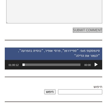
סינמסקופ 505: ״ספיידרמן״, פרסי אופיר, ״בוסית בהפרעה״,
״לגמור את הלילה״
נגן
01:00:12
00:00
אודיו
חיפוש
חיפוש