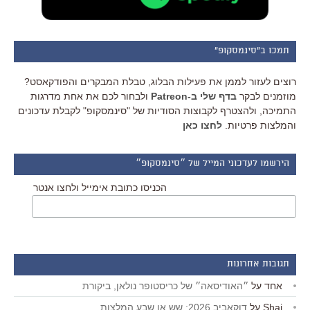
תמכו ב"סינמסקופ"
רוצים לעזור לממן את פעילות הבלוג, טבלת המבקרים והפודקאסט?
מוזמנים לבקר
בדף שלי ב-Patreon
ולבחור לכם את אחת מדרגות
התמיכה, ולהצטרף לקבוצות הסודיות של "סינמסקופ" לקבלת עדכונים
והמלצות פרטיות.
לחצו כאן
הירשמו לעדכוני המייל של ״סינמסקופ״
הכניסו כתובת אימייל ולחצו אנטר
תגובות אחרונות
אחד
על
״האודיסאה״ של כריסטופר נולאן, ביקורת
Shai
על
דוקאביב 2026: שש או שבע המלצות