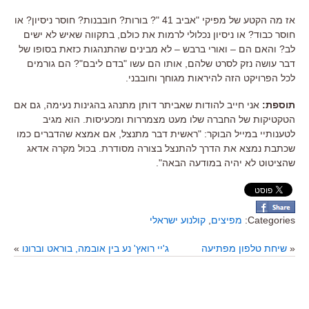
אז מה הקטע של מפיקי "אביב 41 "? בורות? חובבנות? חוסר ניסיון? או
חוסר כבוד? או ניסיון נכלולי לרמות את כולם, בתקווה שאיש לא ישים
לב? והאם הם – ואורי ברבש – לא מבינים שהתנהגות כזאת בסופו של
דבר עושה נזק לסרט שלהם, אותו הם עשו "בדם ליבם"? הם גורמים
לכל הפרויקט הזה להיראות מגוחך וחובבני.
תוספת:
אני חייב להודות שאביתר דותן מתנהג בהגינות נעימה, גם אם
הטקטיקות של החברה שלו מעט מצמררות ומכעיסות. הוא מגיב
לטענותיי במייל הבוקר: "ראשית דבר מתנצל, אם אמצא שהדברים כמו
שכתבת נמצא את הדרך להתנצל בצורה מסודרת. בכול מקרה אדאג
שהציטוט לא יהיה במודעה הבאה".
Categories:
מפיצים
,
קולנוע ישראלי
«
שיחת טלפון מפתיעה
ג'יי רואץ' נע בין אובמה, בוראט וברונו
»