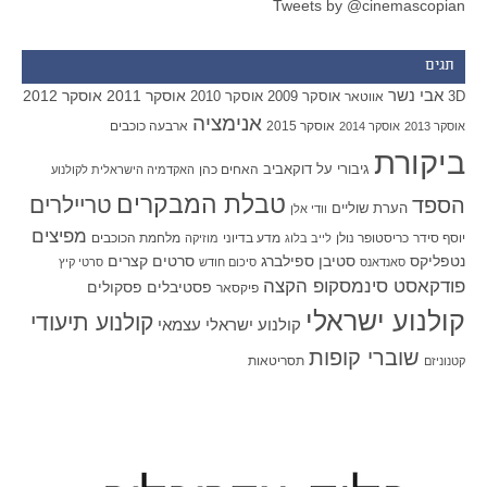
Tweets by @cinemascopian
תגים
אבי נשר
אוסקר 2011
אוסקר 2012
אוסקר 2009
אוסקר 2010
3D
אווטאר
אנימציה
אוסקר 2015
ארבעה כוכבים
אוסקר 2013
אוסקר 2014
ביקורת
גיבורי על
דוקאביב
האחים כהן
האקדמיה הישראלית לקולנוע
טבלת המבקרים
טריילרים
הספד
הערת שוליים
וודי אלן
מפיצים
יוסף סידר
כריסטופר נולן
מדע בדיוני
מלחמת הכוכבים
לייב בלוג
מוזיקה
סטיבן ספילברג
סרטים קצרים
נטפליקס
סאנדאנס
סיכום חודש
סרטי קיץ
פודקאסט סינמסקופ הקצה
פסטיבלים
פסקולים
פיקסאר
קולנוע ישראלי
קולנוע תיעודי
קולנוע ישראלי עצמאי
שוברי קופות
תסריטאות
קטנוניזם