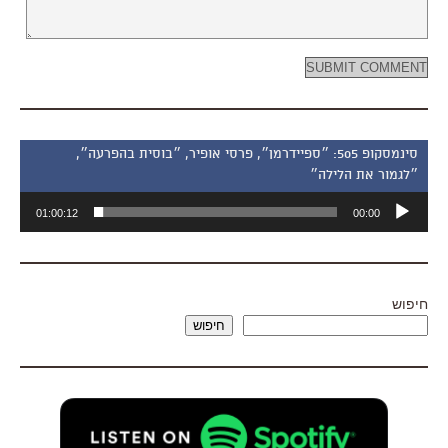
סינמסקופ 505: ״ספיידרמן״, פרסי אופיר, ״בוסית בהפרעה״,
״לגמור את הלילה״
נגן
01:00:12
00:00
אודיו
חיפוש
חיפוש