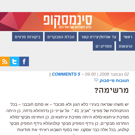
ראשי
על אודות/יצירת קשר
טבלת המבקרים
ביקורות סרטים
הרצאות
תסריט.ים
02 נובמבר 2008 | 09:00
~
5 COMMENTS
|
תגובות פייסבוק
מרשימה?
יש משהו שנראה בעיניי כלא הגון ולא מכובד – או סתם חובבני – בכל
ההתנהלות של מפיצי "אביב 41 ". על ענייני כן נדחה/לא נדחה, כן היתה
מסיבת עיתונאים/לא היתה מסיבת עיתונאים, כן הוחרמו מבקרים/לא
הוחרמו מבקרים, כן גידף המפיק מבקר קולנוע/לא גידף המפיק מבקר
קולנוע, בכל אלה כבר עסקנו. ואז בסוף השבוע ראיתי את מודעות