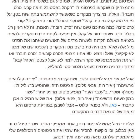
הפרסום בעיתונים. הציטוט העליון, שמופיע גם בשלטי החוצות, הוא
מהמצחיקים שנקראו בפרסומות: "הקהל בפסטיבל חיפה קבע: סרט
חובה!". וואלה. מי צריך מבקרים כשאפשר להשתמש בתחושות בטן. על
פי מי הוא קבע מי היה קהל? שחקני הסרט? הורי המפיקים? קוני
כרטיסים? כמה מתוכם טענו שזה "סרט חובה". האמת, זה לא רעיון רע
בכלל. סרט שעובד טוב על קהל, אין מניעה לקחת חברת סקרים, להציב
ביציאה מאולם הקרנה ולעשות מדגם של האנשים שאהבו את הסרט
מול אלה שלא. אם היה כתוב שם מכון הסקרים (הכניסו שם של מכון
לא קיקיוני) שאל ומצא: 90 אחוז מצופי הסרט קובעים "סרט חובה" ואז
יש את האסמכתא של סקר רשמי, למה לא. אבל לצטט "הקהל קבע"
מתוך ויברציה פרטית נשמע חלטוריסטי להפליא.
אבל אז אני מגיע לציטוט השני, ושם קיבתי מתהפכת. "יצירה קולנועית
מרשימה" (יאיר רוה, פנאי פלוס). הציטוט הזה, שהופיע ב"7 לילות",
מסולף ושקרי. ב"עכבר העיר" מופיע ציטוט מדויק יותר: "עשוי
במקצועיות מרשימה" (יאיר רוה, פנאי פלוס). את שלוש המילים אכן
כתבתי –
כאן
, ולא בפנאי פלוס – אבל לשבצן במודעת פרסום היא
מופת של הוצאת דברים מהקשרם.
שלחתי מייל אמש לאביתר דותן, אחד ממפיקי הסרט שכבר קיבל כבוד
כאן בבלוג, ובו ביקשתי להסיר את שמי ואת הציטוטים המסולפים שלי
מהקמפיין שלהם. נראה מה יענה ואיך יתנהג.