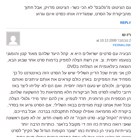
גם הציטוט מ"גלובס" לא הכי כשר- הציטוט מדויק, אבל חתוך
מהביקורת על הסרט, שמגדירה אותו כסרט איום וגרוע
REPLY
רז-ש
2 נובמבר 2008 at 10:13
PERMALINK
הבעיה עם סרטים ישראלים היא א. קהל היעד שלהם מאוד קטן והומגני
בטעמו יחסית. וב. אין רשת הצלה למפיק בדמות סרט אחר שבוע הבא,
הוצאה בינלאומית או הצלחה בDVD.
לכן אני מניח שכל הדיון השלילי שיש על הסרט הזה באינטרנט כל כך
מפחיד את המפיקים. בארץ כולם קוראים את אותם עיתונים ואותם
מבקרים, ולכולם יש טעם דומה יחסית. ואם הם לא יצליחו ליצר באז
חיובי כלשהו לסרט מול הביקורות הלא מחמיאות כל ההשקעה שלהם,
הן הכספית והן הרוחנית, תרד לטמיון. אין להם יותר מידי גלגלי הצלה.
ובכל זאת אנחנו קצת מגזימים בבאז השלילי, אם הסרט גרוע אז בסדר,
ביקורת לא מחמיאה ואפילו קוטלת תתקבלנה בברכה. אבל בחייכם,
כותרת "הקהל קבע- סרט חובה" זה לא משהו חדש, זה לא פעם ראשונה
שאני רואה כותרת כזו וזה די מקובל בז'אנר. כותרות הרבה יותר
בעייתיות בעיני הן כותרות כמו "שובר הקופות הגדול של הקיץ" לסרט
שיצא רק שבוע הבא ועוד לא עמד במבחן קופות אפילו פעם אחת