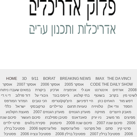
HOME
3D
9/11
BORAT
BREAKING NEWS
IMAX
THE DA VINCI
THE DAILY SHOW
CODE
אוסקר 2005
אוסקר 2006
אוסקר 2007
אוסקר
2008
אורחים
אינטרנט
אנג לי
אנימציה
ארכיון
ביקורת
במאים שעברו ניתוח
לשינוי מין
בקרוב
בשוטף
בתי קולנוע
ג'יימס בונד
גיבורי על
דוד פרלוב
די.וי.די
דפש מוד
האחים כהן
היי דפינישן
היצ'קוק/טריפו
הכי טובים
המדור המודפס
הספד
וודי אלן
טלוויזיה
טעויות תרגום
טריילרים
טרקובסקי
ישראל
כללי
מאבק היוצרים
מוזיקה
מועדון הגנוזים
מועדון הגנוזים 2007
מועצת הקולנוע
מפיצים
מר משיב
ניו יורק
סאנדאנס
סטיבן ספילברג
סיכום העשור
סיכום שנה
2006
סיכום שנה 2007
סיכום שנה 2008
סינמטק
סקירת בלוגים
סרטי ילדים
סרטי קיץ
סתם
פול מקרטני
פוליצרוסקופ
פוליצרסקופ 2006
פסטיבל ברלין
2006
פסטיבל ברלין 2007
פסטיבל ברלין 2008
פסטיבל ונציה 2006
פסטיבל