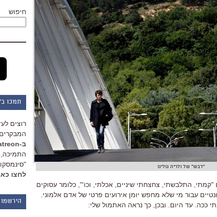
חיפוש
תמכו ב"
רוצים לעז
המבקרים 
ב-Patreon
התמיכה, 
"סינמסקופ
"דבש" של ולריה גולינו
לחצו כאן
קמתי, התלבשתי, צחצחתי שיניים, אכלתי, וכו'", כלומר עסוקים
טיים עבור מי שלא מחפש יומן אירועים פרטי של אדם אלמוני.
הירשמו 
י ככה. עד היום. ובכן, כך נראה האתמול שלי: