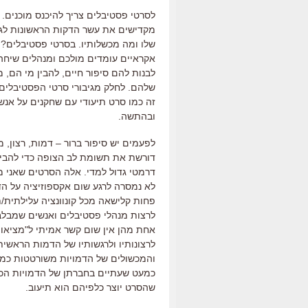
לסרטי פסטיבלים צריך להיכנס מוכנים
מקדישים את עשר הדקות הראשונות לגרו
שלו ומה מכשלותיו. בסרטי פסטיבלים? 
אקראיים עומדים מולכם ומנהלים שיחה
לבנות להם סיפור חיים, להבין מי הם
שלהם. לחלק מגיבורי סרטי הפסטיבלים אי
זה כמו סרט תיעודי עם שחקנים על אנ
ובהתשה.
לפעמים יש סיפור ברור – דמות, רצון, 
דורשת את תשומת לב הצופה כדי להבין
דרמטי גדול למדי. אלה הסרטים שאני 
לא נמסרה לרגע שום אקספוזיציה על הד
פחות קלישאה מכל קונוונציה עלילתית/
לרצות מנהלי פסטיבלים ואנשים שמבלבלי
אחת מהן אין שום קשר אמיתי ל"מציאו
לרצונותיו ולרגשותיו של הדמות הראשית.
והמכשולים של הדמויות משורטטות כמו 
כמעט שעתיים בחברתן של הדמויות הכי 
שהסרט יוצר כלפיהם הוא תיעוב.