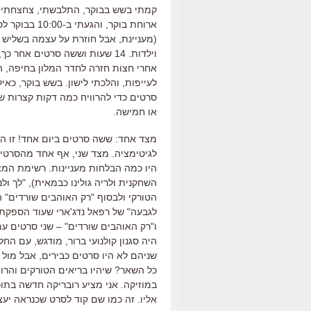
קמתי בשש בבוקר, התלבשתי, צחצחתי שי
ארוחת בוקר, 
(מעניינת, אבל חוזרת על עצמה בשליש ה
וילדות. 14 שעות וששה סרטים א
אחרי חצות חזרה לחדר המלון בחיפה, הו
לעייפות, והלכתי לישון. בשש בוקר, כאי
סרטים כדי להרוויח כמה דקות קצרות 
או חמישה.
מצד אחד: ששה סרטים ביום אחד! זו הס
לגיטימציה. מצד שני,
אף אחד מהסרטים 
היו כמה הבלחות מעניינות. רשימת המצא
השחקנית ולריה גולינו כבמאית), "לך ולנס
הטורקי ולבסוף "רק האוהבים שורדים" ה
לגבעה" של רפאל נדג'ארי שעוד הספקת
ו"רק האוהבים שורדים" – שני סרטים עם
היה סגנון קולנועי ברור, מודגש, עם הח
שניהם לא היו סרטים כבירים, אבל מול 
כל השאר? שיהיו בריאים הטורקים והר
במוזיקה. אני מציע רובריקה חדשה בתוכ
אליו. זה כמו שם קוד לסרט שכנראה יעצב