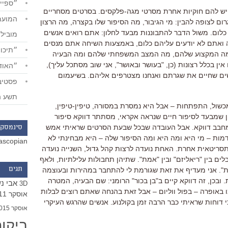
״ספייד
. יש להם חוקיות אחרת מסרטי מגה-פלקסים. בסרטים מסחריים
ם לצופה להבין: מי הגיבור, מה הסיפור שלו בקצרה, מה הרצון
כלום. משול הדבר להתבוננות מבעד לחלון: אתם רואים אנשים
מוביל
 ואתם לא יודעים עליהם כלום, באמצעות השיחה אתם מנסים
״תיכון
, מה המקצוע שלהם, מה המצב המשפחתי שלהם ומה הבעיה
ן בכלל רצונות (כן, "בעושר ובאושר", אני שוב מסתכל עליך),
״האודי
שים שחיים את שגרתם ואנחנו מצטרפים אליהם. בשיעמום
תשע ה
מכשול, התפתחות – אבל היא נמסרת במסורה, טיפין-טיפין,
 שמבעד לסיפור חיים שנראה אקראי, מסתתר דווקא סיפור
מחבב דווקא. אבל העובדה שבכל שבעת הסרטים שראיתי אמש
סינמסקו
מות – מי היא ומה היא ומה הסיפור שלה – היא מבחינתי לא
ascopian
תסריטאית אחרת. האחת נועדה לרצות קהל גדול, השנייה נועדה
ם בין "ריאליזם" ובין "אמת". שתיהן תחבולות עלילתיות, ולאף
תגים
ת". אני מעדיף את זאת שגורמת לי להתחבר במהירות ובעוצמה
 ובכן, זה דווקא קיים ב"בן בכור" הרומני: שם הבעיה, המטרה
אבי נ
3D
באופרה – בפול ווליום – אבל זאת בהנחה שאתם רוצים לבלות
אוסקר 2011
דוחות שראיתי כבר הרבה זמן בקולנוע. אנשים שהרגש העיקרי
אוסקר 2015
ביקו