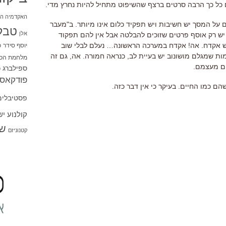
ים כל כך הרבה סרטים ברצף שהשיפוט מתחיל להיות נחרץ מדי.
האקדמיה הי
 על המסך יש חשיבות ויש תפקיד כלום אינו מיותר. ב"מעבר
טבל
אלן
 יש רק אוסף פרטים שזוכים להבלטה אבל אין להם תפקוד
יש אקדח. אה! אקדח במערכה הראשונה… נעלם לבלי שוב
יוסף סידר
כ
ת שמגלם מושונוב יש בעיית לב, כנראה חמורה. אה, גם זה
מלחמת הכו
ים מעצמם.
ספילברג
ס
פודקאסט
הם כמו החיים. בעיקר כי אין דבר כזה.
פסטיבלים
קולנוע י
שו
קטנוניזם