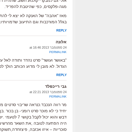
אולי גם למבקרי קולנוע חשוב שתהיה רו
מגה-פלקסים, כפי שהיטבת להפריד.
מאז "אהבה" של האנקה לא יצא לי להתרגש
בגלל המורכבות וגם התיעוב שדמויותיו,
REPLY
אלונה
24 ספטמבר 2013 at 16:46
PERMALINK
"באושר ועושר" סרט נהדר ותודה לאל 
הגדול. לא מובן לי מדוע הכותב הולך ל
REPLY
גבי רייכפלד
24 ספטמבר 2013 at 22:21
PERMALINK
מר רווה הנכבד.כנראה שריבוי סרטים מש
יחיד כי לא מוכר סרט רומני- בן בכור .ב
דבש והוא יכול לקבל בקושי 7 לטעמי .יש סרטים טובים ממנו .הפולני של ווידה
היה הפתעה לטובה ,את השאר מהרשימה 
סוכריות – איזו אכזבה, פיצזחדה,תשוק