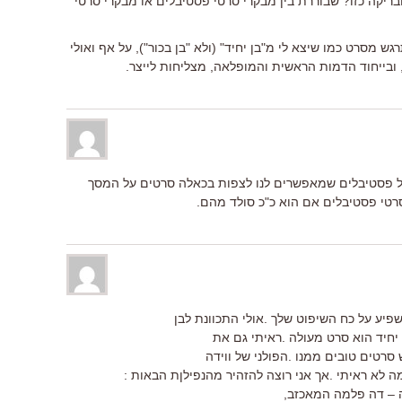
בריקה כזו? שבוררת בין מבקרי סרטי פסטיבלים או מבקרי סרטי
 מסרט כמו שיצא לי מ"בן יחיד" (ולא "בן בכור"), על אף ואולי
 ובייחוד הדמות הראשית והמופלאה, מצליחות לייצר.
על פסטיבלים שמאפשרים לנו לצפות בכאלה סרטים על המסך
סרטי פסטיבלים אם הוא כ"כ סולד מהם.
פיע על כח השיפוט שלך .אולי התכוונת לבן
ן יחיד הוא סרט מעולה .ראיתי גם את
לא ראיתי .אך אני רוצה להזהיר מהנפילןת הבאות :
ה – דה פלמה המאכזב,