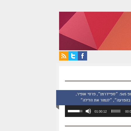
סינמסקופ 505: ״ספיידרמן״, פרסי אופיר,
בהפרעה״, ״לגמור את הלילה״
השתמש
01:00:12
00:
במקש
למעלה/למטה
כדי