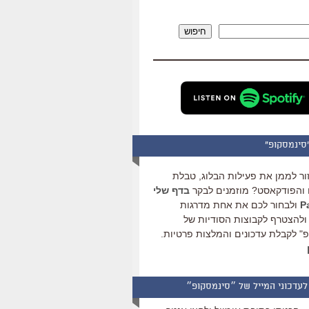
להגביר
או
חיפוש
להנמיך
עוצמת
שמע.
סינמסקופ"
ור לממן את פעילות הבלוג, טבלת
והפודקאסט? מוזמנים לבקר
בדף שלי
ולבחור לכם את אחת מדרגות
ולהצטרף לקבוצות הסודיות של
" לקבלת עדכונים והמלצות פרטיות.
לעדכוני המייל של ״סינמסקופ״