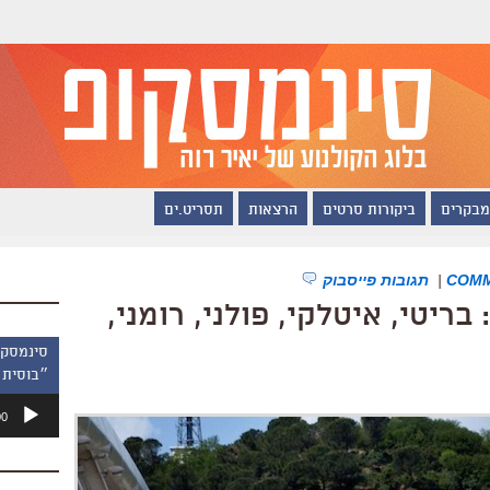
מבקרים
ביקורות סרטים
הרצאות
תסריט.ים
|
תגובות פייסבוק
פסטיבל חיפה 2013: בריטי, איטלקי, פולני, רומני,
״בוסית 
נגן
00
אודיו