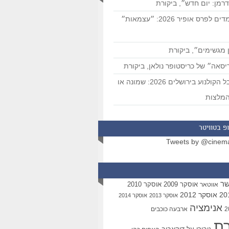
רמן: יום חדש״, ביקורת
המועמדים לפרס אופיר 2026: ״עצמאות״
 מגשימים״, ביקורת
סאה״ של כריסטופר נולאן, ביקורת
פסטיבל הקולנוע בירושלים 2026: שמונה או
מלצות
פ בטוויטר
Tweets by @cinem
שר
אוסקר 2009
אוסקר 2010
אווטאר
אוסקר 2012
אוסקר 2013
אוסקר 2014
אנימציה
ארבעה כוכבים
רת