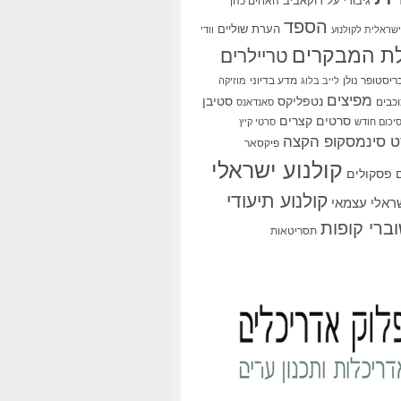
גיבורי על
דוקאביב
האחים כהן
הספד
הערת שוליים
שראלית לקולנוע
וודי
ת המבקרים
טריילרים
ריסטופר נולן
מדע בדיוני
לייב בלוג
מוזיקה
מפיצים
סטיבן
נטפליקס
כבים
סאנדאנס
סרטים קצרים
יכום חודש
סרטי קיץ
 סינמסקופ הקצה
פיקסאר
קולנוע ישראלי
פסקולים
קולנוע תיעודי
שראלי עצמאי
ברי קופות
תסריטאות