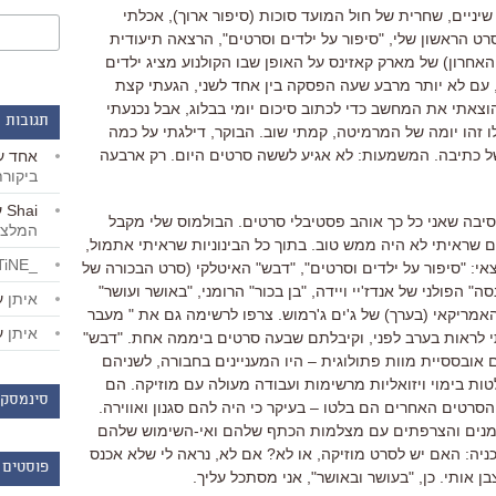
ניים, שחרית של חול המועד סוכות (סיפור ארוך), אכלתי
והגעתי ב-10:00 בבוקר לסרט הראשון שלי, "סיפור על ילדים וסרטים", הרצאה תיעודית
אחרון) של מארק קאזינס על האופן שבו הקולנוע מציג ילדים
חר כך, עם לא יותר מרבע שעה הפסקה בין אחד לשני, הגעתי קצת
צאתי את המחשב כדי לכתוב סיכום יומי בבלוג, אבל נכנעתי
תגובות 
לו זהו יומה של המרמיטה, קמתי שוב. הבוקר, דילגתי על כמה
של כתיבה. המשמעות: לא אגיע לששה סרטים היום. רק ארבעה
אחד
ע
ביקור
Shai
ע
יבה שאני כל כך אוהב פסטיבלי סרטים. הבולמוס שלי מקבל
המלצו
שראיתי לא היה ממש טוב. בתוך כל הבינוניות שראיתי אתמול,
_LiBERTiNE_
י: "סיפור על ילדים וסרטים", "דבש" האיטלקי (סרט הבכורה של
ה" הפולני של אנדז'יי ויידה, "בן בכור" הרומני, "באושר ועושר"
איתן
ע
אמריקאי (בערך) של ג'ים ג'רמוש. צרפו לרשימה גם את " מעבר
איתן
ע
י לראות בערב לפני, וקיבלתם שבעה סרטים ביממה אחת. "דבש"
 אובססיית מוות פתולוגית – היו המעניינים בחבורה, לשניהם
לטות בימוי ויזואליות מרשימות ועבודה מעולה עם מוזיקה. הם
סינמסקו
הסרטים האחרים הם בלטו – בעיקר כי היה להם סגנון ואווירה.
ומנים והצרפתים עם מצלמות הכתף שלהם ואי-השימוש שלהם
ניה: האם יש לסרט מוזיקה, או לא? אם לא, נראה לי שלא אכנס
פוסטים 
ן אותי. כן, "בעושר ובאושר", אני מסתכל עליך.