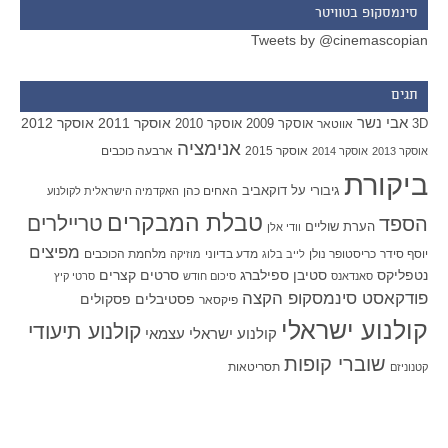
סינמסקופ בטוויטר
Tweets by @cinemascopian
תגים
אבי נשר
אוסקר 2011
אוסקר 2012
אוסקר 2009
אוסקר 2010
3D
אווטאר
אנימציה
אוסקר 2015
ארבעה כוכבים
אוסקר 2013
אוסקר 2014
ביקורת
גיבורי על
דוקאביב
האחים כהן
האקדמיה הישראלית לקולנוע
טבלת המבקרים
טריילרים
הספד
הערת שוליים
וודי אלן
מפיצים
יוסף סידר
כריסטופר נולן
מדע בדיוני
מלחמת הכוכבים
לייב בלוג
מוזיקה
סטיבן ספילברג
סרטים קצרים
נטפליקס
סאנדאנס
סיכום חודש
סרטי קיץ
פודקאסט סינמסקופ הקצה
פסטיבלים
פסקולים
פיקסאר
קולנוע ישראלי
קולנוע תיעודי
קולנוע ישראלי עצמאי
שוברי קופות
תסריטאות
קטנוניזם