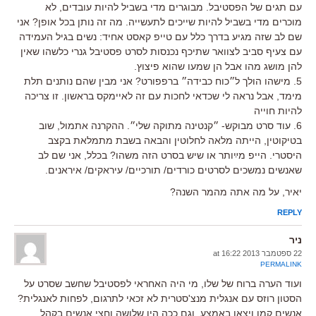
עם תגים של הפסטיבל. מבוגרים מדי בשביל להיות עובדים, לא
מוכרים מדי בשביל להיות שייכים לתעשייה. מה זה נותן בכל אופן? אני
שם לב שזה מגיע בדרך כלל עם טייפ קאסט אחיד: נשים בגיל העמידה
עם צעיף סביב לצוואר שתיכף נכנסות לסרט פסטיבל גנרי כלשהו שאין
להן מושג מהו אבל הן שמעו שהוא פיצוץ.
5. מישהו הולך ל״כוח כבידה״ ברפפורט? אני מבין שהם נותנים תלת
מימד, אבל נראה לי שכדאי לחכות עם זה לאיימקס בראשון. זו צריכה
להיות חוייה
6. עוד סרט מבוקש- ״קנטינה מתוקה שלי״. ההקרנה אתמול, שוב
בטיקוטין, הייתה מלאה לחלוטין והבאה בשבת מתמלאת בקצב
היסטרי. הייפ מײַותר או שיש בסרט הזה משהו? בכלל, אני שם לב
שאנשים נמשכים לסרטים כורדים/ תורכיים/ עיראקים/ איראנים.
יאיר, על מה אתה מהמר השנה?
REPLY
ניר
22 ספטמבר 2013 at 16:22
PERMALINK
ועוד הערה ברוח של שלו, מי היה האחראי לפסטיבל שחשב שסרט על
הסטון רוזס עם אנגלית מנצ'סטרית לא זכאי לתרגום, לפחות לאנגלית?
אנשים קמו ויצאו באמצע, וגם ככה היו שלושה וחצי אנשים בקהל.