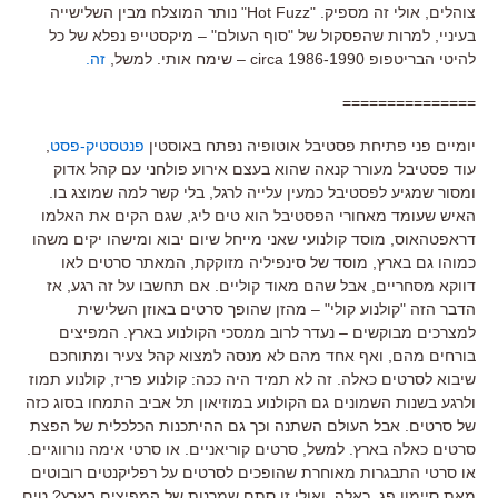
צוהלים, אולי זה מספיק. "Hot Fuzz" נותר המוצלח מבין השלישייה
בעיניי, למרות שהפסקול של "סוף העולם" – מיקסטייפ נפלא של כל
להיטי הבריטפופ circa 1986-1990 – שימח אותי. למשל,
זה.
===============
יומיים פני פתיחת פסטיבל אוטופיה נפתח באוסטין
פנטסטיק-פסט
,
עוד פסטיבל מעורר קנאה שהוא בעצם אירוע פולחני עם קהל אדוק
ומסור שמגיע לפסטיבל כמעין עלייה לרגל, בלי קשר למה שמוצג בו.
האיש שעומד מאחורי הפסטיבל הוא טים ליג, שגם הקים את האלמו
דראפטהאוס, מוסד קולנועי שאני מייחל שיום יבוא ומישהו יקים משהו
כמוהו גם בארץ, מוסד של סינפיליה מזוקקת, המאתר סרטים לאו
דווקא מסחריים, אבל שהם מאוד קוליים. אם תחשבו על זה רגע, אז
הדבר הזה "קולנוע קולי" – מהזן שהופך סרטים באוזן השלישית
למצרכים מבוקשים – נעדר לרוב ממסכי הקולנוע בארץ. המפיצים
בורחים מהם, ואף אחד מהם לא מנסה למצוא קהל צעיר ומתוחכם
שיבוא לסרטים כאלה. זה לא תמיד היה ככה: קולנוע פריז, קולנוע תמוז
ולרגע בשנות השמונים גם הקולנוע במוזיאון תל אביב התמחו בסוג כזה
של סרטים. אבל העולם השתנה וכך גם ההיתכנות הכלכלית של הפצת
סרטים כאלה בארץ. למשל, סרטים קוריאניים. או סרטי אימה נורווגיים.
או סרטי התבגרות מאוחרת שהופכים לסרטים על רפליקנטים רובוטים
מאת סיימון פג. כאלה. ואולי זו סתם שמרנות של המפיצים בארץ? טים