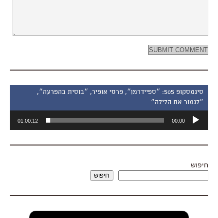
סינמסקופ 505: ״ספיידרמן״, פרסי אופיר, ״בוסית בהפרעה״,
״לגמור את הלילה״
נגן
01:00:12
00:00
אודיו
חיפוש
חיפוש