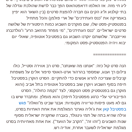
ליג חי מזה. אז האלמו דראפטהאוס הפך כבר לרשת שהולכת וגדלה של
בתי קולנוע וליג הקים גם חברה להפצת סרטים (בין השאר הוא יפיץ
באמריקה את "כנס העתידנים" של ארי פולמן) והכל מתחיל
בפנטסטיק-פסט שלו, שם מוקרנים השבוע כמות היסטורית של שלושה
סרטים ישראליים: "כנס העתידנים", "מי מפחד מהזאב הרע" ו"גולדנברג
ואייזנברג". שלושתם יוקרנו השבוע גם בפסטיבל אוטופיה, שאולי יום
יבוא ויהיה הפנטסטיק-פסט המקומי.
==============
הנה סרט קול כזה: "אנחנו מה שאנחנו", סרט רב אווירה וסטייל, כולו
צילום רך וענוג, שמספר בהרהור ארט-האוסי סיפור אלים על משפחת
קניבלים שצריכה להרוג אנשים כדי להתקיים. הסרט הוקרן
בפסטיבל
חיפה בסוף השבוע ויוקרן שוב בפסטיבל אוטופיה בתל אביב (והוא
מוקרן גם בפנטסטיק פסט הטקסני, לצד "נקמה כחולה", הסרט
הפייבוריטי עליי כרגע מפסטיבל חיפה) והוא מומלץ. ומתברר שיש בו
גם לא מעט פיסות טריוויה מקומיות: אבנר שביט מ"וואלה"
פגש
בפסטיבל קאן
את ג'וליה גארנר המגלמת את אחת האחיות בסרט,
וגילה שהיא בתה של תמי גינגולד, בעברה שחקנית ישראלית מסוף
שנות השבעים ("זהו זה", "הקרב על הוועד"). את אחת מאחיותיה בסרט
מגלמת ישראלית לשעבר אחרת, אודיה רש.