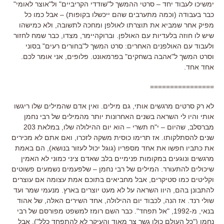
ימשיכו לעבוד יחד – סרטי ההמשך ל"שודדי הקריביים" ול"אוצר לאומי"
כבר בעבודה (וכמה מתערבים שהם ייכשלו בקופות) – אבל כמו כל
מפיק אחר שמביא את תוצרתו לאולפן ומחכה לתשובה, ולא כמישהו
שיש לו חוזה בלעדיות עם האולפן. וברוקהיימר, מצדו, כבר שמח לחזור
ולעבוד עם האולפנים האחרים: סרט המשך ל"בחורים רעים" בסוני
וסרט המשך ל"אהבה בשחקים" בפרמאונט. פלופים, אני אומר לכם.
אחד אחד.
================
לא רק סרטים מרגשים אותי, גם מילים. ואין אדם שהמילים שלו ריגשו
אותי והיו לי השראה בשנים האחרונות יותר מהמילים של רבי נחמן
מברסלב, שהיום – י"ח תשרי – הוא יום ההילולה שלו, במלאת 203
שנים להסתלקותו. אז תרימו כוסית משקה לזכרו, ואם אתם לא מכירים
את כתביו חפשו את אחד מספריו (גוגל יכול לעזור בנושא), הם באמת
מרגשים ונוגעים במקומות פנימיים בלב שאדם ציני כמוני לא האמין
שיכולים להתעורר. המילים של רבי נחמן – שלפעמים נשמעים פשוטים
וקליטים כמו סטיקרים, אבל מחביאים בתוכם אמת עצומה אם עוצרים
להתבונן בהם, היוו השראה על לא מעט יוצרים בארץ. מנעמי שמר ועד
שולי רנד. אז הנה, לכבוד יום ההילולה, אחד השירים האלה, של אהוד
בנאי, מ-1992, "אל תפחד". כבר השם רומז למשפט מפורסם של רבי
נחמן ("כל העולם כולו גשר צר מאוד והעיקר לא להתפחד כלל"), אבל