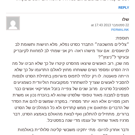
REPLY
שלו
22 ספטמבר 2013 at 17:43
PERMALINK
תוספת:
״צלילים מהשכונה״ התברר כסרט נפלא, מלא רגישות ותשומת לב
לניואנסים. אם עוד מישהו ראה- רק אני שמתי לב למחוות לקיובריק
ובעיקר ל״ניצוץ״?
מה שכן, רוב האנשים שיצאו מהסרט קיטרו על כך שלא הבינו על מה
היה הסרט ומספר נשים ששוחחו מחוץ לאולם התרעמו על כך שלא
הייתה פואנטה. לו רק יכלתי לתפוס מיגרופון בתחילת הסרט ולנסות
להסביר לאנשים שצריך להשתחרר ממקובעות הוליוודית כשמגיעים
לפסטיבל סרטים. מרוב שנים של צפייה בזבל אמריקאי אנשים כבר
מצפים למבנה מאוד טפוסי שלסרט שהוא לא בהכרח נכון או משרת
תוכן מסויים אלא הוא יותר מסחרי. במקרה שמשנים להם את הסדר
של הדברים ופתאום אין ממש קתרזיס ולא כל המהלכים של הסרט
ברורים, מתחילים להתלונן ואף לצאת מהאולם באמצע הסרט, דבר
מרגיז מאוד שחוזר על עצמו מדי שנה בפסטיבל.
ודבר אחרון להיום- מתי יתקינו משבשי קליטה סלולרית באולמות