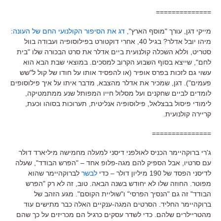
==============
מייקי דגן, עורך "מוסף הארץ",
דג את הסיפור הקולנועי החם של העונה
:
מיהו יובל אדלר? בגיל 40, אחרי דוקטורט בפילוסופיה ועבודה בוול
סטריט, וללא השכלה קולנועית ביים אדלר את סרט הבכורה שלו "בית
לחם", שייצא בסוף השבוע הקרוב למסכים. במוצאי שבת הבא הוא
עשוי גם לזכות בפרס אופיר (או להפסיד אותו על חודו של קול ל"שש
פעמים"). דגן, שמכיר את אדלר מהצבא, מדבר איתו על איך פילוסופים
לומדים לביים שחקנים ועל מסלול חייו המפותל שנע ממתמטיקה,
לימודי פיסול בבצלאל, פילוסופיה אנליטית, תערוכות בסוהו וכעת,
קריירה קולנועית.
===============
ג'רי ברוקהיימר הכניס לאולפני דיסני למעלה מחמישה מיליארד דולר
עם סרטיו, אבל הספיק להם מגה-פלופ אחד – "הפרש הבודד", שעלה
לדיסני הפסד של 190 מיליון דולר – כדי
לבשר
לברוקהיימר שהוא
מפוטר. החוזה שלו לא יחודש בשנה הבאה. טוב, זה לא רק "הפרש
הבודד" זה גם "הנסיך הפרסי" ו"שוליית הקוסם". מגע הזהב של
ברוקהיימר החליד. הסרטים המגה-ענקיים האלה כבר מתישים עוד
מהטריילרים שלהם. כדי לשדר עסקים כרגיל הם מכריזים על כך שהם