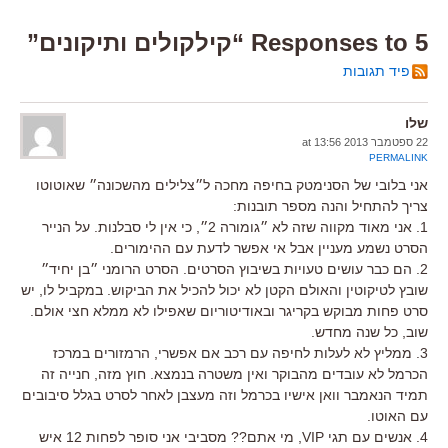
5 Responses to “קילקולים ותיקונים”
פיד תגובות
שלו
22 ספטמבר 2013 at 13:56
PERMALINK
אני בלובי של הסנימטק בחיפה מחכה ל״צלילים מהשכונה״ שאוטוטו
צריך להתחיל והנה מספר תובנות:
1. אני מאוד מקווה שזה לא ״גומורה 2״, כי אין לי סבלנות. על הנייר
הסרט נשמע מעניין אבל אי אפשר לדעת עם ההימורים.
2. הם כבר עושים טעויות בשיבוץ הסרטים. הסרט הרומני ״בן יחיד״
שובץ לטיקוטין והאולם הקטן לא יכול להכיל את הביקוש. במקביל לו, יש
סרט פחות מבוקש בקריגר ובאודיטוריום שאפילו לא ממלא חצי אולם.
שוב, כל שנה מחדש.
3. ממליץ לא לעלות לחיפה עם רכב אם אפשרי, הרמזורים במרכז
הכרמל לא עובדים מהבוקר ואין משטרה בנמצא. חוץ מזה, חנייה זה
תמיד הנאמבר וואן אישיו בכרמל וזה מעצבן לאחר לסרט בגלל סיבובים
עם האוטו.
4. אנשים עם תגי VIP, מי אתם?? מסביבי אני סופר לפחות 12 איש