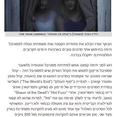
ג'וליה גארנר (משמאל) ב"אנחנו מה שאנחנו". Fine Young Cannibals
הבוקר אורז הבלוג את מזוודתו הקטנה ואת משפחתו ועולה לפסטיבל
חיפה בחיפוש אחר סרטים טובים בארבעת הימים הקרובים.
המלצותיכם יתקבלו בברכה.
רגע לפני חיפה קפצנו אמש לפתיחת פסטיבל אוטופיה (לשעבר
פסטיבל אייקון) לפגוש את הקהל האדוק שיש לפסטיבל הזה – קהל
שנראה מאוהב עד אקסטזה בסרטים המוצגים שם (האמת, קהל נאמן
ומעורר קנאה) – לצפייה ב"סוף העולם" ("The World's End") השלישי
בסדרת הסרטים ההיברידים של סיימון פג (שחקן ותסריטאי) ואדגר
רייט (במאי ותסריטאי), אחרי "Hot Fuzz" ו"Shaun of the Dead"
(ואגב, לדעתי צריך לשלב פנימה גם את "פול", למרות שהוא לא קשור
לטרילוגיה הבריטית והוא עם גרג מוטולה כבמאי ולא רייט). המשותף
לכל הסרטים האלה? אף אחד מהם לא מגיע להקרנות מסחריות בארץ.
מצד שני, אם מביאים אותם להקרנות סינמטקיות מול 300 גיקים