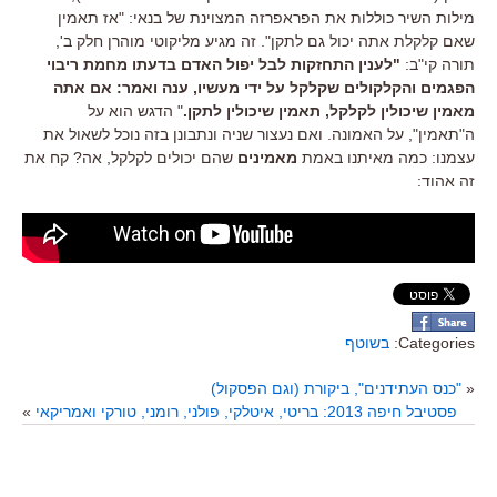
מילות השיר כוללות את הפראפרזה המצוינת של בנאי: "אז תאמין
שאם קלקלת אתה יכול גם לתקן". זה מגיע מליקוטי מוהרן חלק ב',
תורה קי"ב:
"לענין התחזקות לבל יפול האדם בדעתו מחמת ריבוי
הפגמים והקלקולים שקלקל על ידי מעשיו, ענה ואמר: אם אתה
מאמין שיכולין לקלקל, תאמין שיכולין לתקן.
" הדגש הוא על
ה"תאמין", על האמונה. ואם נעצור שניה ונתבונן בזה נוכל לשאול את
עצמנו: כמה מאיתנו באמת
מאמינים
שהם יכולים לקלקל, אה? קח את
זה אהוד:
Categories:
בשוטף
«
"כנס העתידנים", ביקורת (וגם הפסקול)
פסטיבל חיפה 2013: בריטי, איטלקי, פולני, רומני, טורקי ואמריקאי
»