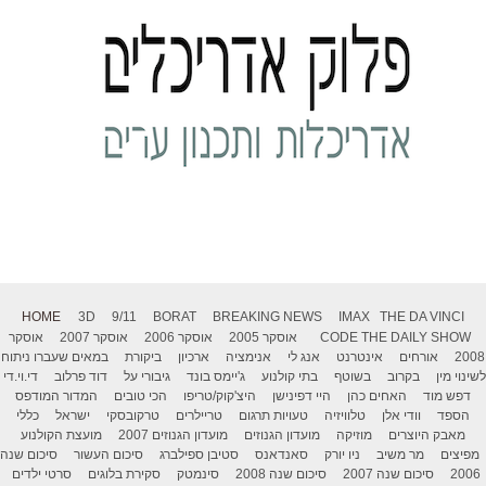
HOME
3D
9/11
BORAT
BREAKING NEWS
IMAX
THE DA VINCI
THE DAILY SHOW
CODE
אוסקר 2005
אוסקר 2006
אוסקר 2007
אוסקר
2008
אורחים
אינטרנט
אנג לי
אנימציה
ארכיון
ביקורת
במאים שעברו ניתוח
לשינוי מין
בקרוב
בשוטף
בתי קולנוע
ג'יימס בונד
גיבורי על
דוד פרלוב
די.וי.די
דפש מוד
האחים כהן
היי דפינישן
היצ'קוק/טריפו
הכי טובים
המדור המודפס
הספד
וודי אלן
טלוויזיה
טעויות תרגום
טריילרים
טרקובסקי
ישראל
כללי
מאבק היוצרים
מוזיקה
מועדון הגנוזים
מועדון הגנוזים 2007
מועצת הקולנוע
מפיצים
מר משיב
ניו יורק
סאנדאנס
סטיבן ספילברג
סיכום העשור
סיכום שנה
2006
סיכום שנה 2007
סיכום שנה 2008
סינמטק
סקירת בלוגים
סרטי ילדים