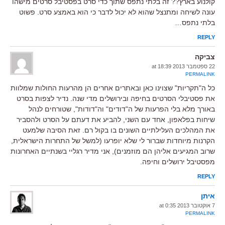
קולנוע בארץ?? זה בלתי נתפס שתוך כדי סרט בפסטיבל סרטים מישהו
עונה לשיחה ומתנצל שהוא לא יכול לדבר כי הוא באמצע סרט. פשוט
בלתי נתפס…
REPLY
צביקה
22 ספטמבר 2013 at 18:39
PERMALINK
כל ה"תקריות" שצוינו כאן ובאתרים אחרים הן מהרעות החולות שמלוות
את פסטיבלי הסרטים בחיפה ובירושלים מדי שנה. נדיר לצפות בסרט
באורך מלא בלי הפרעות של ה"דודים" וה"דודות", שטורחים לנהל
שיחות בפלאפון, אחד עם השני, להביע את דעתם על הסרט ולהסביר
את המהלכים העלילתיים השונים בו בקול רם. זאת הסיבה שלמעט
הקרנות מיוחדות שברור לי שלא יופרעו (למשל של התחרות הישראלית,
שרוב המגיעים אליהן הם מוזמנים), אני מדיר רגליי בשנתיים האחרונות
מפסטיבל ירושלים וחיפה.
REPLY
איתן
7 אוקטובר 2013 at 0:35
PERMALINK