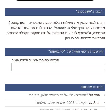
תמכו ב"סינמסקופ"
רוצים לעזור לממן את פעילות הבלוג, טבלת המבקרים והפודקאסט?
מוזמנים לבקר
בדף שלי ב-Patreon
ולבחור לכם את אחת מדרגות
התמיכה, ולהצטרף לקבוצות הסודיות של "סינמסקופ" לקבלת עדכונים
והמלצות פרטיות.
לחצו כאן
הירשמו לעדכוני המייל של ״סינמסקופ״
הכניסו כתובת אימייל ולחצו אנטר
תגובות אחרונות
אחד
על
״האודיסאה״ של כריסטופר נולאן, ביקורת
Shai
על
דוקאביב 2026: שש או שבע המלצות