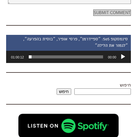
סינמסקופ 505: ״ספיידרמן״, פרסי אופיר, ״בוסית בהפרעה״,
״לגמור את הלילה״
נגן
01:00:12
00:00
אודיו
חיפוש
חיפוש