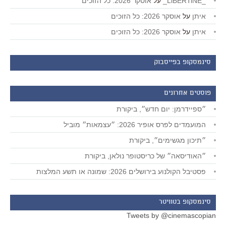
_LiBERTiNE_
על
אוסקר 2026: כל הזוכים
איתן
על
אוסקר 2026: כל הזוכים
איתן
על
אוסקר 2026: כל הזוכים
סינמסקופ בפייסבוק
פוסטים אחרונים
״ספיידרמן: יום חדש״, ביקורת
המועמדים לפרס אופיר 2026: ״עצמאות״ מוביל
״תיכון מגשימים״, ביקורת
״האודיסאה״ של כריסטופר נולאן, ביקורת
פסטיבל הקולנוע בירושלים 2026: שמונה או תשע המלצות
סינמסקופ בטוויטר
Tweets by @cinemascopian