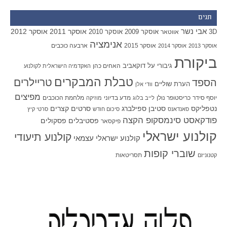
תגים
אבי נשר
אוסקר 2011
אוסקר 2012
אוסקר 2009
אוסקר 2010
3D
אווטאר
אנימציה
אוסקר 2015
ארבעה כוכבים
אוסקר 2013
אוסקר 2014
ביקורת
גיבורי על
דוקאביב
האחים כהן
האקדמיה הישראלית לקולנוע
טבלת המבקרים
טריילרים
הספד
הערת שוליים
וודי אלן
מפיצים
יוסף סידר
כריסטופר נולן
מדע בדיוני
מלחמת הכוכבים
לייב בלוג
מוזיקה
סטיבן ספילברג
סרטים קצרים
נטפליקס
סאנדאנס
סיכום חודש
סרטי קיץ
פודקאסט סינמסקופ הקצה
פסטיבלים
פסקולים
פיקסאר
קולנוע ישראלי
קולנוע תיעודי
קולנוע ישראלי עצמאי
שוברי קופות
תסריטאות
קטנוניזם