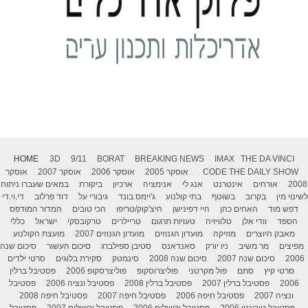
HOME
3D
9/11
BORAT
BREAKING NEWS
IMAX
THE DA VINCI
THE DAILY SHOW
CODE
אוסקר 2005
אוסקר 2006
אוסקר 2007
אוסקר
2008
אורחים
אינטרנט
אנג לי
אנימציה
ארכיון
ביקורת
במאים שעברו ניתוח
לשינוי מין
בקרוב
בשוטף
בתי קולנוע
ג'יימס בונד
גיבורי על
דוד פרלוב
די.וי.די
דפש מוד
האחים כהן
היי דפינישן
היצ'קוק/טריפו
הכי טובים
המדור המודפס
הספד
וודי אלן
טלוויזיה
טעויות תרגום
טריילרים
טרקובסקי
ישראל
כללי
מאבק היוצרים
מוזיקה
מועדון הגנוזים
מועדון הגנוזים 2007
מועצת הקולנוע
מפיצים
מר משיב
ניו יורק
סאנדאנס
סטיבן ספילברג
סיכום העשור
סיכום שנה
2006
סיכום שנה 2007
סיכום שנה 2008
סינמטק
סקירת בלוגים
סרטי ילדים
סרטי קיץ
סתם
פול מקרטני
פוליצרוסקופ
פוליצרסקופ 2006
פסטיבל ברלין
2006
פסטיבל ברלין 2007
פסטיבל ברלין 2008
פסטיבל ונציה 2006
פסטיבל
ונציה 2007
פסטיבל חיפה 2006
פסטיבל חיפה 2007
פסטיבל חיפה 2008