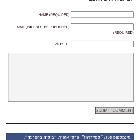
NAME (REQUIRED)
MAIL (WILL NOT BE PUBLISHED)
(REQUIRED)
WEBSITE
סינמסקופ 505: ״ספיידרמן״, פרסי אופיר, ״בוסית בהפרעה״,