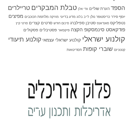
טבלת המבקרים
טריילרים
הספד
הערת שוליים
וודי אלן
מפיצים
יוסף סידר
כריסטופר נולן
מדע בדיוני
מלחמת הכוכבים
לייב בלוג
מוזיקה
סטיבן ספילברג
סרטים קצרים
נטפליקס
סאנדאנס
סיכום חודש
סרטי קיץ
פודקאסט סינמסקופ הקצה
פסטיבלים
פסקולים
פיקסאר
קולנוע ישראלי
קולנוע תיעודי
קולנוע ישראלי עצמאי
שוברי קופות
תסריטאות
קטנוניזם