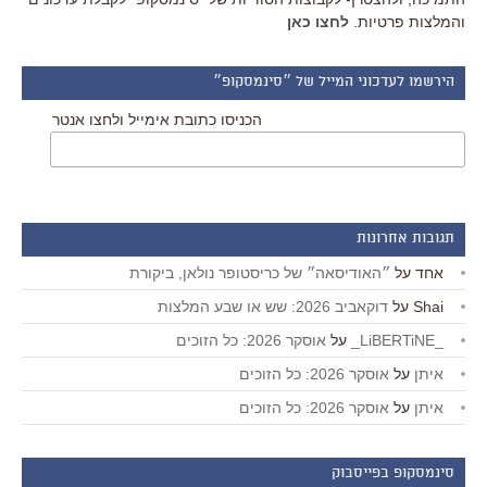
והמלצות פרטיות.
לחצו כאן
הירשמו לעדכוני המייל של ״סינמסקופ״
הכניסו כתובת אימייל ולחצו אנטר
תגובות אחרונות
אחד
על
״האודיסאה״ של כריסטופר נולאן, ביקורת
Shai
על
דוקאביב 2026: שש או שבע המלצות
_LiBERTiNE_
על
אוסקר 2026: כל הזוכים
איתן
על
אוסקר 2026: כל הזוכים
איתן
על
אוסקר 2026: כל הזוכים
סינמסקופ בפייסבוק