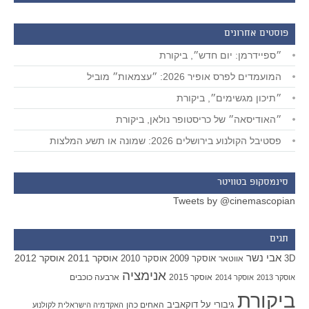
פוסטים אחרונים
״ספיידרמן: יום חדש״, ביקורת
המועמדים לפרס אופיר 2026: ״עצמאות״ מוביל
״תיכון מגשימים״, ביקורת
״האודיסאה״ של כריסטופר נולאן, ביקורת
פסטיבל הקולנוע בירושלים 2026: שמונה או תשע המלצות
סינמסקופ בטוויטר
Tweets by @cinemascopian
תגים
אבי נשר
אוסקר 2011
אוסקר 2012
אוסקר 2009
אוסקר 2010
3D
אווטאר
אנימציה
אוסקר 2015
ארבעה כוכבים
אוסקר 2013
אוסקר 2014
ביקורת
גיבורי על
דוקאביב
האחים כהן
האקדמיה הישראלית לקולנוע