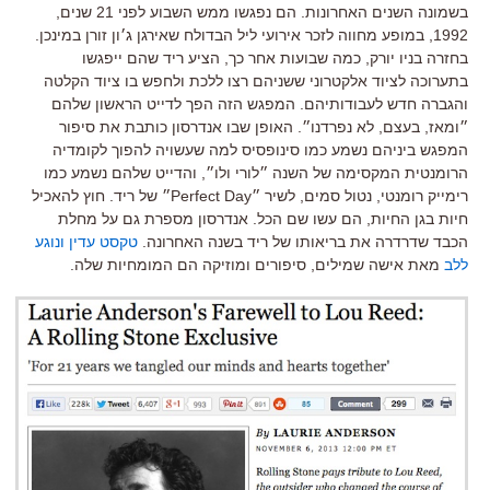
בשמונה השנים האחרונות. הם נפגשו ממש השבוע לפני 21 שנים,
1992, במופע מחווה לזכר אירועי ליל הבדולח שאירגן ג׳ון זורן במינכן.
בחזרה בניו יורק, כמה שבועות אחר כך, הציע ריד שהם ייפגשו
בתערוכה לציוד אלקטרוני ששניהם רצו ללכת ולחפש בו ציוד הקלטה
והגברה חדש לעבודותיהם. המפגש הזה הפך לדייט הראשון שלהם
״ומאז, בעצם, לא נפרדנו״. האופן שבו אנדרסון כותבת את סיפור
המפגש ביניהם נשמע כמו סינופסיס למה שעשויה להפוך לקומדיה
הרומנטית המקסימה של השנה ״לורי ולו״, והדייט שלהם נשמע כמו
רימייק רומנטי, נטול סמים, לשיר ״Perfect Day״ של ריד. חוץ להאכיל
חיות בגן החיות, הם עשו שם הכל. אנדרסון מספרת גם על מחלת
הכבד שדרדרה את בריאותו של ריד בשנה האחרונה.
טקסט עדין ונוגע
ללב
מאת אישה שמילים, סיפורים ומוזיקה הם המומחיות שלה.