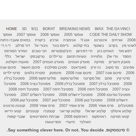
HOME
3D
9/11
BORAT
BREAKING NEWS
IMAX
THE DA VINCI
THE DAILY SHOW
CODE
אוסקר 2005
אוסקר 2006
אוסקר 2007
אוסקר
2008
אורחים
אינטרנט
אנג לי
אנימציה
ארכיון
ביקורת
במאים שעברו ניתוח
לשינוי מין
בקרוב
בשוטף
בתי קולנוע
ג'יימס בונד
גיבורי על
דוד פרלוב
די.וי.די
דפש מוד
האחים כהן
היי דפינישן
היצ'קוק/טריפו
הכי טובים
המדור המודפס
הספד
וודי אלן
טלוויזיה
טעויות תרגום
טריילרים
טרקובסקי
ישראל
כללי
מאבק היוצרים
מוזיקה
מועדון הגנוזים
מועדון הגנוזים 2007
מועצת הקולנוע
מפיצים
מר משיב
ניו יורק
סאנדאנס
סטיבן ספילברג
סיכום העשור
סיכום שנה
2006
סיכום שנה 2007
סיכום שנה 2008
סינמטק
סקירת בלוגים
סרטי ילדים
סרטי קיץ
סתם
פול מקרטני
פוליצרוסקופ
פוליצרסקופ 2006
פסטיבל ברלין
2006
פסטיבל ברלין 2007
פסטיבל ברלין 2008
פסטיבל ונציה 2006
פסטיבל
ונציה 2007
פסטיבל חיפה 2006
פסטיבל חיפה 2007
פסטיבל חיפה 2008
פסטיבל טורונטו 2006
פסטיבל ירושלים 2006
פסטיבל ירושלים 2007
פסטיבל
ירושלים 2008
פסטיבל קאן 2006
פסטיבל קאן 2007
פסטיבל קאן 2008
פסטיבלים
פרס אופיר 2006
פרס אופיר 2007
פרס אופיר 2008
קוונטין טרנטינו
קולנוע איטלקי
קולנוע ישראלי
קולנוע קוריאני
קטמנדו
קטנוניזם
קטעי וידיאו
קטעי מוזיקה
ראזיסקופ
ראזיסקופ 2006
שביתת התסריטאים
שוברי קופות
תאילנד
תיעודי
תסריטאות
© סינמסקופ. Say something clever here. Or not. You decide.