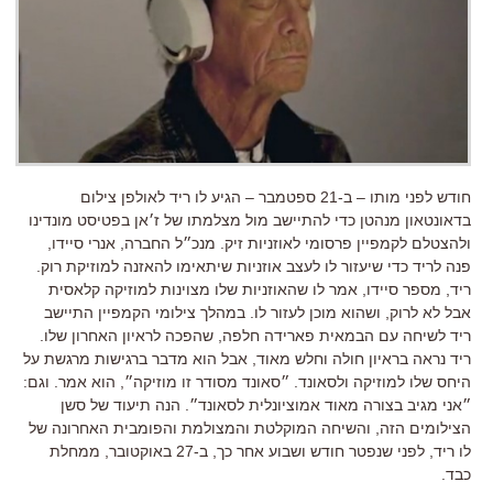
חודש לפני מותו – ב-21 ספטמבר – הגיע לו ריד לאולפן צילום
בדאונטאון מנהטן כדי להתיישב מול מצלמתו של ז׳אן בפטיסט מונדינו
ולהצטלם לקמפיין פרסומי לאוזניות זיק. מנכ״ל החברה, אנרי סיידו,
פנה לריד כדי שיעזור לו לעצב אוזניות שיתאימו להאזנה למוזיקת רוק.
ריד, מספר סיידו, אמר לו שהאוזניות שלו מצוינות למוזיקה קלאסית
אבל לא לרוק, ושהוא מוכן לעזור לו. במהלך צילומי הקמפיין התיישב
ריד לשיחה עם הבמאית פארידה חלפה, שהפכה לראיון האחרון שלו.
ריד נראה בראיון חולה וחלש מאוד, אבל הוא מדבר ברגישות מרגשת על
היחס שלו למוזיקה ולסאונד. ״סאונד מסודר זו מוזיקה״, הוא אמר. וגם:
״אני מגיב בצורה מאוד אמוציונלית לסאונד״. הנה תיעוד של סשן
הצילומים הזה, והשיחה המוקלטת והמצולמת והפומבית האחרונה של
לו ריד, לפני שנפטר חודש ושבוע אחר כך, ב-27 באוקטובר, ממחלת
כבד.