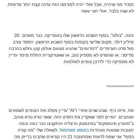
תמיד מה שיהיה, אבל אולי יהיה לפורמט הזה עדנה קצת יותר מרווחת.
לא שנה בלבד. אולי חצי עשור.
והנה, "בולט", בסוף השבוע הראשון שלו באמריקה, כבר מאכזב: 26
מיליון דולר, מקום שלישי בקופות בסוף השבוע הראשון, הפסד צורב
מול סרט הערפדים "דמדומים" שהגיע מטעם אולפן קטן וחלש בהרבה
מדיסני. או שהסרט לא מספיק טוב, או שאטרקציית התלת מימד עדיין
לא מספיקה כדי לדרבן צופים לאולמות.
===========
אח, איזה כיף. שבע שנים אחרי ו"AI" עדיין מפלג את הצופים לשונאים
ואוהבים. יומיים לפני שאקרין את הסרט הזה, שאני נורא נורא אוהב,
ב"מועדון סינמסקופ" בסינמטק הרצליה והתקבצו כבר כמה וכמה
תגובות שונאות ואוהדות
בפוסט מאתמול
. לשאלה שלי "מה קורה
בסוף" אני שמח לראות שמתגובה 21 היו קוראים שהבינו בדיוק מה