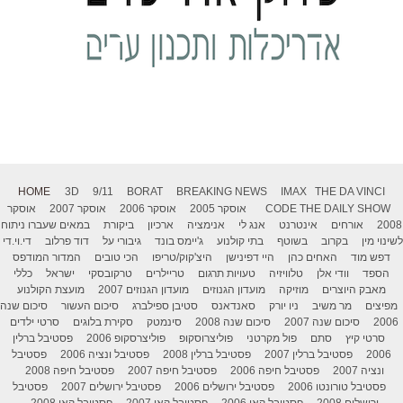
HOME
3D
9/11
BORAT
BREAKING NEWS
IMAX
THE DA VINCI
THE DAILY SHOW
CODE
אוסקר 2005
אוסקר 2006
אוסקר 2007
אוסקר
2008
אורחים
אינטרנט
אנג לי
אנימציה
ארכיון
ביקורת
במאים שעברו ניתוח
לשינוי מין
בקרוב
בשוטף
בתי קולנוע
ג'יימס בונד
גיבורי על
דוד פרלוב
די.וי.די
דפש מוד
האחים כהן
היי דפינישן
היצ'קוק/טריפו
הכי טובים
המדור המודפס
הספד
וודי אלן
טלוויזיה
טעויות תרגום
טריילרים
טרקובסקי
ישראל
כללי
מאבק היוצרים
מוזיקה
מועדון הגנוזים
מועדון הגנוזים 2007
מועצת הקולנוע
מפיצים
מר משיב
ניו יורק
סאנדאנס
סטיבן ספילברג
סיכום העשור
סיכום שנה
2006
סיכום שנה 2007
סיכום שנה 2008
סינמטק
סקירת בלוגים
סרטי ילדים
סרטי קיץ
סתם
פול מקרטני
פוליצרוסקופ
פוליצרסקופ 2006
פסטיבל ברלין
2006
פסטיבל ברלין 2007
פסטיבל ברלין 2008
פסטיבל ונציה 2006
פסטיבל
ונציה 2007
פסטיבל חיפה 2006
פסטיבל חיפה 2007
פסטיבל חיפה 2008
פסטיבל טורונטו 2006
פסטיבל ירושלים 2006
פסטיבל ירושלים 2007
פסטיבל