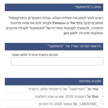
תמכו ב"סינמסקופ"
רוצים לעזור לממן את פעילות הבלוג, טבלת המבקרים והפודקאסט?
מוזמנים לבקר
בדף שלי ב-Patreon
ולבחור לכם את אחת מדרגות
התמיכה, ולהצטרף לקבוצות הסודיות של "סינמסקופ" לקבלת עדכונים
והמלצות פרטיות.
לחצו כאן
הירשמו לעדכוני המייל של ״סינמסקופ״
הכניסו כתובת אימייל ולחצו אנטר
תגובות אחרונות
אחד
על
״האודיסאה״ של כריסטופר נולאן, ביקורת
Shai
על
דוקאביב 2026: שש או שבע המלצות
_LiBERTiNE_
על
אוסקר 2026: כל הזוכים