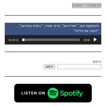
סינמסקופ 505: ״ספיידרמן״, פרסי אופיר, ״בוסית בהפרעה״,
״לגמור את הלילה״
נגן
01:00:12
00:00
אודיו
חיפוש
חיפוש