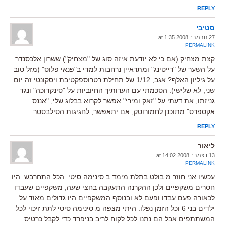
REPLY
סטיבי
27 נובמבר 2008 at 1:35
PERMALINK
קצת מצחיק (אם כי לא יודעת איזה סוג של "מצחיק") ששרון אלכסנדר
על השער של "רייטינג" ומתראיין נרחבות למדי ב"פנאי פלוס" (מזל טוב
על גיליון האלף? אגב, 1/12 של תחילת רטרוספקטיבת ויסקונטי זה יום
שני, לא שלישי). הסכמתי עם הערותיך החיוביות על "סינקדוכה" ונגד
גניזתו; את דעתי על "זאק ומירי" אפשר לקרוא בבלוג שלי; "אננס
אקספרס" מתוכנן לחמורוטק, אם יתאפשר, לחגיגות הסילבסטר.
REPLY
ליאור
13 דצמבר 2008 at 14:02
PERMALINK
עכשיו אני חוזר מ בולט בתלת מימד ב סינימה סיטי. הכל התחרבש. היו
חסרים משקפיים ולכן ההקרנה התעקבה בחצי שעה, משקפיים שעבדו
לכאורה פעם עבדו ופעם לא ובנוסף המשקפיים היו גדולים מאוד על
ילדים בני 6 וכל הזמן נפלו. היתי מצפה מ סינימה סיטי לתת זיכוי לכל
המשתתפים אבל הם נתנו לכל לקוח לריב בניפרד כדי לקבל כרטיס