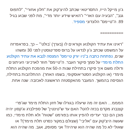
ג'ון מייקל הייז, התסריטאי שכתב להיצ'קוק את "חלון אחורי", "לתפוס
גנב", "הבעיה עם הארי" ו"האיש שידע יותר מדי", מת לפני שבוע בגיל
89. ה"טיימס" הלונדוני
מספיד
.
==========
"ראינו את עתיד הקולנוע וקוראים לו (בערך) 'בולט'" – כך, בפראפרזה
על המשפט שכתב ג'ון לנדאו על ברוס ספרינגסטין לפני 30 ומשהו
שנים,
נפתחת כתבה ב"ניו יורק טיימס" המנסה לנבא את עתיד הקולנוע
התלת מימדי
על סמך סיקור העבר. ה"טיימס" חוזר לארכיוני העיתונים
ודולה משם איך סיקרו בתחילת שנות ה-50 את מהפכת הקולנוע התלת
מימדי (או הקולנוע הסטריאוסקופי, בשמו האחר). ההתלהבות בתחילה,
הגסיסה בהמשך. המעבר מהאקסטזה הראשונה לאכזבה: שנה אחת.
המממ… האם זה מה שיעלה בגורלו של חזון התלת מימד שג'פרי
קצנברג מקדם בכזה להט? האם עד ש"טינטין" של ספילברג וג'קסון יהיה
מוכן הם כבר יעדיפו להפיץ אותו בפורמט "שטוח" ולא תלת מימדי, כמו
שעשה היצ'קוק עם "אליבי" (שצולם במקור כסרט תלת מימד)? או
שאולי לא כל מה שהיה הוא שיהיה? אני מסופק, אגב. מה שהיה הוא