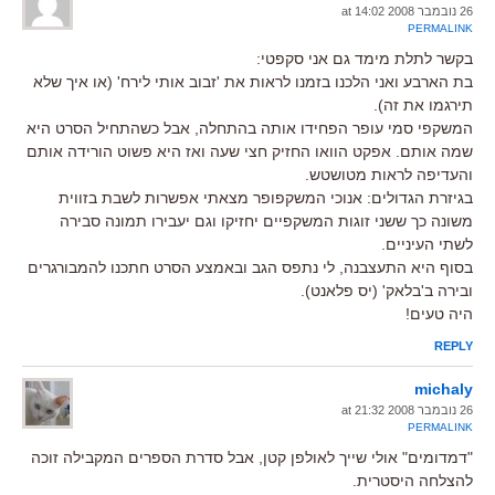
26 נובמבר 2008 at 14:02
PERMALINK
בקשר לתלת מימד גם אני סקפטי:
בת הארבע ואני הלכנו בזמנו לראות את 'זבוב אותי לירח' (או איך שלא
תירגמו את זה).
המשקפי סמי עופר הפחידו אותה בהתחלה, אבל כשהתחיל הסרט היא
שמה אותם. אפקט הוואו החזיק חצי שעה ואז היא פשוט הורידה אותם
והעדיפה לראות מטושטש.
בגיזרת הגדולים: אנוכי המשקפופר מצאתי אפשרות לשבת בזווית
משונה כך ששני זוגות המשקפיים יחזיקו וגם יעבירו תמונה סבירה
לשתי העיניים.
בסוף היא התעצבנה, לי נתפס הגב ובאמצע הסרט חתכנו להמבורגרים
ובירה ב'בלאק' (יס פלאנט).
היה טעים!
REPLY
michaly
26 נובמבר 2008 at 21:32
PERMALINK
"דמדומים" אולי שייך לאולפן קטן, אבל סדרת הספרים המקבילה זוכה
להצלחה היסטרית.