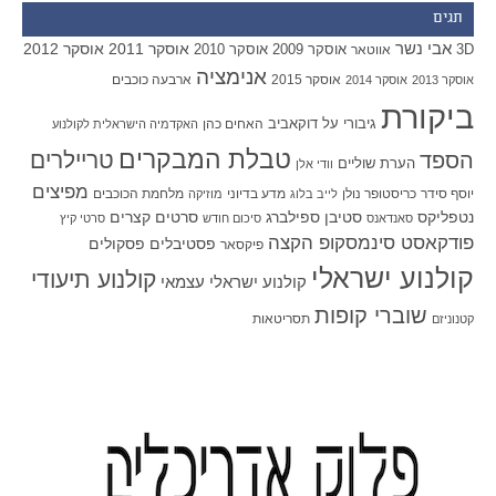
תגים
אבי נשר
אוסקר 2011
אוסקר 2012
אוסקר 2009
אוסקר 2010
3D
אווטאר
אנימציה
אוסקר 2015
ארבעה כוכבים
אוסקר 2013
אוסקר 2014
ביקורת
גיבורי על
דוקאביב
האחים כהן
האקדמיה הישראלית לקולנוע
טבלת המבקרים
טריילרים
הספד
הערת שוליים
וודי אלן
מפיצים
יוסף סידר
כריסטופר נולן
מדע בדיוני
מלחמת הכוכבים
לייב בלוג
מוזיקה
סטיבן ספילברג
סרטים קצרים
נטפליקס
סאנדאנס
סיכום חודש
סרטי קיץ
פודקאסט סינמסקופ הקצה
פסטיבלים
פסקולים
פיקסאר
קולנוע ישראלי
קולנוע תיעודי
קולנוע ישראלי עצמאי
שוברי קופות
תסריטאות
קטנוניזם