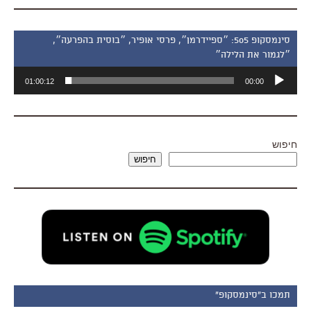
סינמסקופ 505: ״ספיידרמן״, פרסי אופיר, ״בוסית בהפרעה״,
״לגמור את הלילה״
נגן
01:00:12
00:00
אודיו
חיפוש
חיפוש
תמכו ב"סינמסקופ"