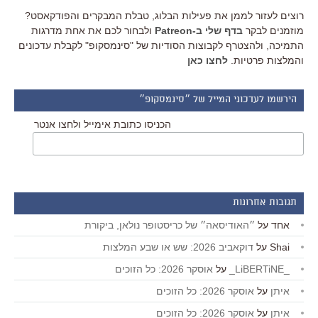
רוצים לעזור לממן את פעילות הבלוג, טבלת המבקרים והפודקאסט?
מוזמנים לבקר
בדף שלי ב-Patreon
ולבחור לכם את אחת מדרגות
התמיכה, ולהצטרף לקבוצות הסודיות של "סינמסקופ" לקבלת עדכונים
והמלצות פרטיות.
לחצו כאן
הירשמו לעדכוני המייל של ״סינמסקופ״
הכניסו כתובת אימייל ולחצו אנטר
תגובות אחרונות
אחד
על
״האודיסאה״ של כריסטופר נולאן, ביקורת
Shai
על
דוקאביב 2026: שש או שבע המלצות
_LiBERTiNE_
על
אוסקר 2026: כל הזוכים
איתן
על
אוסקר 2026: כל הזוכים
איתן
על
אוסקר 2026: כל הזוכים