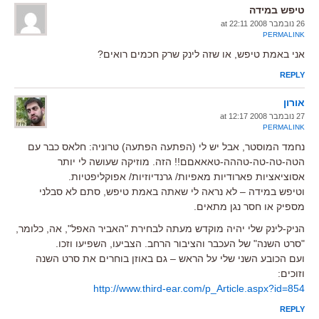
טיפש במידה
26 נובמבר 2008 at 22:11
PERMALINK
אני באמת טיפש, או שזה לינק שרק חכמים רואים?
REPLY
אורון
27 נובמבר 2008 at 12:17
PERMALINK
נחמד המוסטר, אבל יש לי (הפתעה הפתעה) טרוניה: חלאס כבר עם
הטה-טה-טה-טההה-טאאאםם!! הזה. מוזיקה שעושה לי יותר
אסוציאציות פארודיות מאפיות/ גרנדיוזיות/ אפוקליפטיות.
וטיפש במידה – לא נראה לי שאתה באמת טיפש, סתם לא סבלני
מספיק או חסר נגן מתאים.
הניק-לינק שלי יהיה מוקדש מעתה לבחירת "האביר האפל", אה, כלומר,
"סרט השנה" של העכבר והציבור הרחב. הצביעו, השפיעו וזכו.
ועם הכובע השני שלי על הראש – גם באוזן בוחרים את סרט השנה
וזוכים:
http://www.third-ear.com/p_Article.aspx?id=854
REPLY