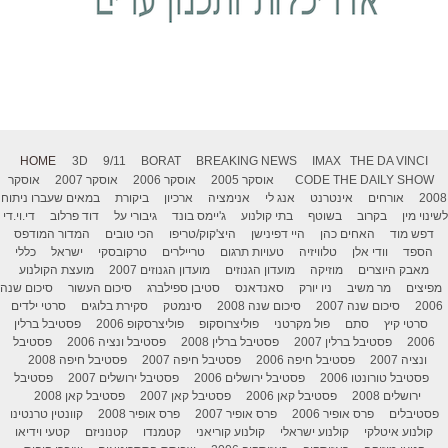
HOME
3D
9/11
BORAT
BREAKING NEWS
IMAX
THE DA VINCI
THE DAILY SHOW
CODE
אוסקר 2005
אוסקר 2006
אוסקר 2007
אוסקר
2008
אורחים
אינטרנט
אנג לי
אנימציה
ארכיון
ביקורת
במאים שעברו ניתוח
לשינוי מין
בקרוב
בשוטף
בתי קולנוע
ג'יימס בונד
גיבורי על
דוד פרלוב
די.וי.די
דפש מוד
האחים כהן
היי דפינישן
היצ'קוק/טריפו
הכי טובים
המדור המודפס
הספד
וודי אלן
טלוויזיה
טעויות תרגום
טריילרים
טרקובסקי
ישראל
כללי
מאבק היוצרים
מוזיקה
מועדון הגנוזים
מועדון הגנוזים 2007
מועצת הקולנוע
מפיצים
מר משיב
ניו יורק
סאנדאנס
סטיבן ספילברג
סיכום העשור
סיכום שנה
2006
סיכום שנה 2007
סיכום שנה 2008
סינמטק
סקירת בלוגים
סרטי ילדים
סרטי קיץ
סתם
פול מקרטני
פוליצרוסקופ
פוליצרסקופ 2006
פסטיבל ברלין
2006
פסטיבל ברלין 2007
פסטיבל ברלין 2008
פסטיבל ונציה 2006
פסטיבל
ונציה 2007
פסטיבל חיפה 2006
פסטיבל חיפה 2007
פסטיבל חיפה 2008
פסטיבל טורונטו 2006
פסטיבל ירושלים 2006
פסטיבל ירושלים 2007
פסטיבל
ירושלים 2008
פסטיבל קאן 2006
פסטיבל קאן 2007
פסטיבל קאן 2008
פסטיבלים
פרס אופיר 2006
פרס אופיר 2007
פרס אופיר 2008
קוונטין טרנטינו
קולנוע איטלקי
קולנוע ישראלי
קולנוע קוריאני
קטמנדו
קטנוניזם
קטעי וידיאו