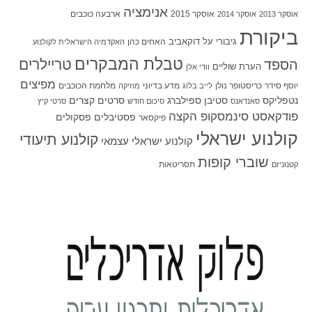
אנימציה
אוסקר 2015
ארבעה כוכבים
אוסקר 2013
אוסקר 2014
ביקורת
גיבורי על
דוקאביב
האחים כהן
האקדמיה הישראלית לקולנוע
טבלת המבקרים
טריילרים
הספד
הערת שוליים
וודי אלן
מפיצים
יוסף סידר
כריסטופר נולן
מדע בדיוני
מלחמת הכוכבים
לייב בלוג
מוזיקה
סטיבן ספילברג
סרטים קצרים
נטפליקס
סאנדאנס
סיכום חודש
סרטי קיץ
פודקאסט סינמסקופ הקצה
פסטיבלים
פסקולים
פיקסאר
קולנוע ישראלי
קולנוע תיעודי
קולנוע ישראלי עצמאי
שוברי קופות
תסריטאות
קטנוניזם