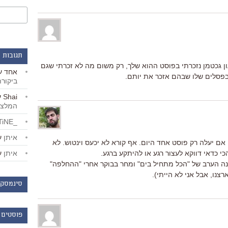
תגובות 
ן גכטמן נזכרתי בפוסט ההוא שלך, רק משום מה לא זכרתי שגם
אחד
ע
 בפסלים שלו שבהם אזכר את יותם.
ביקור
Shai
ע
המלצו
_LiBERTiNE_
איתן
ע
 אם יעלה רק פוסט אחד היום. אף קורא לא יכעס וינטוש. לא
איתן
ע
 כדאי דווקא לעצור רגע או להיתקע ברגע.
נה הערב של "הכל מתחיל בים" ומחר בבוקר אחרי "ההחלפה"
רצנו, אבל אני לא הייתי).
סינמסקו
פוסטים 