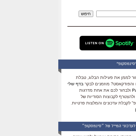
להגביר
או
חיפוש
להנמיך
עוצמת
שמע.
סינמסקופ"
ור לממן את פעילות הבלוג, טבלת
והפודקאסט? מוזמנים לבקר
בדף שלי
ולבחור לכם את אחת מדרגות
ולהצטרף לקבוצות הסודיות של
" לקבלת עדכונים והמלצות פרטיות.
לעדכוני המייל של ״סינמסקופ״