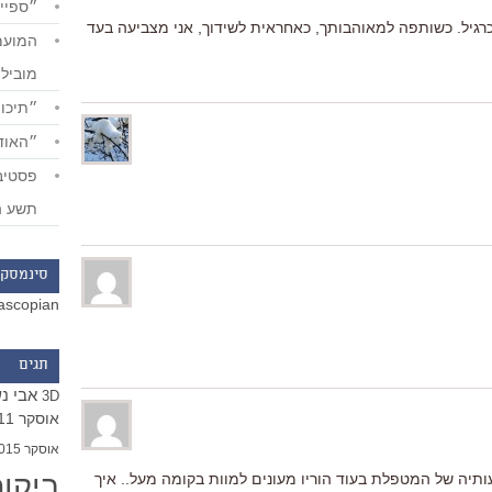
״ספייד
גיל. כשותפה למאוהבותך, כאחראית לשידוך, אני מצביעה בעד
מוביל
״תיכון
״האודי
תשע ה
סינמסקו
ascopian
תגים
אבי נ
3D
אוסקר 2011
אוסקר 2015
ביקו
ותיה של המטפלת בעוד הוריו מעונים למוות בקומה מעל.. איך