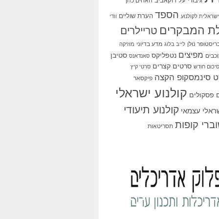
גיבורי על
דוקאביב
האחים כהן
הספד
הערת שוליים
שראלית לקולנוע
וודי
ת המבקרים
טריילרים
ריסטופר נולן
מדע בדיוני
לייב בלוג
מוזיקה
מפיצים
סטיבן
נטפליקס
כבים
סאנדאנס
סרטים קצרים
יכום חודש
סרטי קיץ
 סינמסקופ הקצה
פיקסאר
קולנוע ישראלי
פסקולים
קולנוע תיעודי
שראלי עצמאי
ברי קופות
תסריטאות