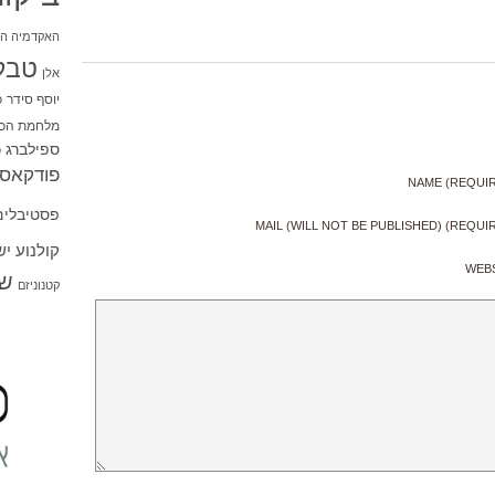
האקדמיה הי
טבל
אלן
יוסף סידר
כ
מלחמת הכו
ספילברג
ס
פודקאסט
NAME (REQUI
פסטיבלים
MAIL (WILL NOT BE PUBLISHED) (REQUI
קולנוע י
WEB
שו
קטנוניזם