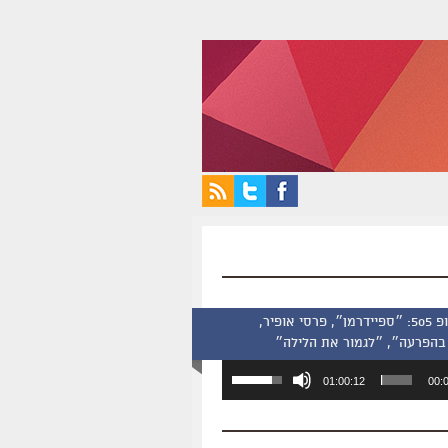
סינמסקופ 505: ״ספיידרמן״, פרסי אופיר,
בהפרעה״, ״לגמור את הלילה״
השתמש
01:00:12
00:
במקש
למעלה/למטה
כדי