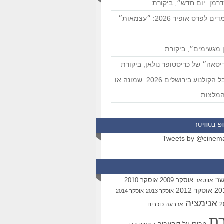
רמן: יום חדש״, ביקורת
המועמדים לפרס אופיר 2026: ״עצמאות״
 מגשימים״, ביקורת
סאה״ של כריסטופר נולאן, ביקורת
פסטיבל הקולנוע בירושלים 2026: שמונה או
מלצות
פ בטוויטר
Tweets by @cinem
שר
אוסקר 2009
אוסקר 2010
אווטאר
אוסקר 2012
אוסקר 2013
אוסקר 2014
אנימציה
ארבעה כוכבים
רת