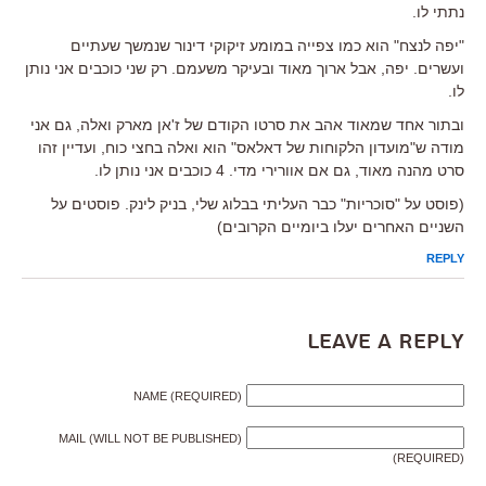
נתתי לו.
"יפה לנצח" הוא כמו צפייה במומע זיקוקי דינור שנמשך שעתיים
ועשרים. יפה, אבל ארוך מאוד ובעיקר משעמם. רק שני כוכבים אני נותן
לו.
ובתור אחד שמאוד אהב את סרטו הקודם של ז'אן מארק ואלה, גם אני
מודה ש"מועדון הלקוחות של דאלאס" הוא ואלה בחצי כוח, ועדיין זהו
סרט מהנה מאוד, גם אם אוורירי מדי. 4 כוכבים אני נותן לו.
(פוסט על "סוכריות" כבר העליתי בבלוג שלי, בניק לינק. פוסטים על
השניים האחרים יעלו ביומיים הקרובים)
REPLY
Leave a Reply
NAME (REQUIRED)
MAIL (WILL NOT BE PUBLISHED)
(REQUIRED)