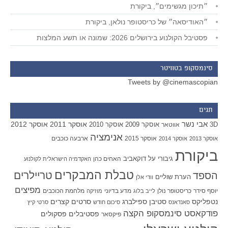
״תיכון מגשימים״, ביקורת
״האודיסאה״ של כריסטופר נולאן, ביקורת
פסטיבל הקולנוע בירושלים 2026: שמונה או תשע המלצות
סינמסקופ בטוויטר
Tweets by @cinemascopian
תגים
אבי נשר
אוסקר 2011
אוסקר 2012
אוסקר 2009
אוסקר 2010
3D
אווטאר
אנימציה
אוסקר 2015
ארבעה כוכבים
אוסקר 2013
אוסקר 2014
ביקורת
גיבורי על
דוקאביב
האחים כהן
האקדמיה הישראלית לקולנוע
טבלת המבקרים
טריילרים
הספד
הערת שוליים
וודי אלן
מפיצים
יוסף סידר
כריסטופר נולן
מדע בדיוני
מלחמת הכוכבים
לייב בלוג
מוזיקה
סטיבן ספילברג
סרטים קצרים
נטפליקס
סאנדאנס
סיכום חודש
סרטי קיץ
פודקאסט סינמסקופ הקצה
פסטיבלים
פסקולים
פיקסאר