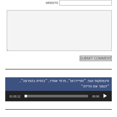
WEBSITE
סינמסקופ 505: ״ספיידרמן״, פרסי אופיר, ״בוסית בהפרעה״,
״לגמור את הלילה״
נגן
01:00:12
00:00
אודיו