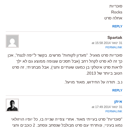
סוכריות
Rocks
אחלה סרט
REPLY
Spartak
31 ינואר 2014 at 15:58
PERMALINK
סוכריות סרט מגעיל. "מעדון לקוחות" מרשים. בקשר ל"יפה לנצח", אכן
כך זה לא סרט לקהל רחב (אבל תסכים שצופה ממוצע גם לא ילך
לראות סרט איטלקי בן כמעט שעתיים וחצי), אבל מבחניתי, זה סרט
הטוב ביותר של 2013.
נ.ב. תודה על החידוש, מאוד מויעל.
REPLY
איתן
31 ינואר 2014 at 17:49
PERMALINK
"סוכריות" סרט בעייתי מאוד. אחרי צפייה שנייה בו, כל יופיו הויזולאי
נמוג בעיניי, ונותרתי עם סרט מבולבל שנסחב ונסחב. 2 כוכבים וחצי