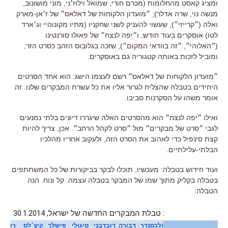
ומציג קאסט מהחלומות (מכרם חורי, שמואל וילוז׳ני, מוני מושונוב,
מנשה נוי, שרה אדלר); ״מועדון הלקוחות של דאלאס״ של ז׳אן-מארק
ואלה (״קרייזי״), שעשוי להעניק לשני שחקניו (מתיו מקונוהיי וג׳ארד
לטו) אוסקרים בעוד חודש; ו״יפה לנצח״ של פאולו סורנטינו
(״האלוהי״, ״זה בוודאי המקום״), שזכה בגלובוס הזהב כסרט הזר,
ומוביל לזכות באותה קטגוריה גם באוסקרים.
״מועדון הלקוחות של דאלאס״ רשם לעצמו הישג: הוא אחד הסרטים
היחידים בטבלה שהצליח לגרור אליו את כל עשרת המבקרים שלנו. זה
אומר משהו על הסקרנות סביבו.
ואילו ״יפה לנצח״ הוא מהסרטים האלה שיגררו דיונים בלתי נמנעים
לגבי ״סרט של מבקרים״ מול ״סרט לקהל הרחב״. אכן, צריך להיות
קצת סינפיל כדי לאהוב את הסרט הזה, ולעקוב אחריו מהלכיו
הבלתי-עלילתיים.
ועוד חידוש בטבלה: מעכשיו, תוכלו לבקר בביקורות של כל המשתתפים
בטבלה בקליק מתוך שמו של המבקר בטבלה עצמה. קל ונוח. הנה
הטבלה: