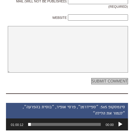
MAIL (WILL NOT BE PUBLISHED)
(REQUIRED)
WEBSITE
סינמסקופ 505: ״ספיידרמן״, פרסי אופיר, ״בוסית בהפרעה״,
״לגמור את הלילה״
נגן
01:00:12
00:00
אודיו