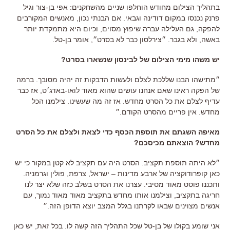
בתהליך הצילום מחודש הוחלפו שניים מהשחקנים: אפי בן-צור וגיל
פרנק נכנסו במקום דודינה וגבאי. אם הבנתי נכון, מאנשים המקורבים
להפקה, גם העלילה עברה שיפוץ מסוים, וכיום היא מתמקדת יותר
באשה, ולא בגבר. ״צירלסון כבר לא בסרט״, אומר בן-טל.
יש משהו מימי הצילום של לבינסון שנשארו בסרט?
״מתישהו הבנו שללכת לצלם ולעשות הדבקות זה יהיה מסובך. ברמה
של הפקה ראינו שאם אנחנו עושים שהוא מאוד לואו-באדג׳ט, אז כבר
עדיף לצלם את כל הסרט מחדש. אז זה מה שעשינו. צילמנו הכל
מחדש. אין פריים מהסרט הקודם.״
מאיפה השגתם את תוספת הכסף כדי לצאת ולצלם את כל הסרט
מחדש? הוצאתם מכיסכם?
״לא היתה תוספת תקציב. הסרט היה עם תקציב לא קטן במקור כי יש
כאן קופרודוקציה של ארבע מדינות – ישראל, צרפת, פולין וגרמניה.
ותכננו פוסט מאוד מסיבי. עצרנו את הסרט בשלב כזה שלא יצר לנו
חריגה בתקציב, וצילמנו אותו מחדש בתקציב מאוד מאוד נמוך, עם
אנשים מצוינים שבאו לקרתנו בגלל המצב יוצא הדופן הזה.״
אני שומע בקולו של בן-טל שכל התהליך הזה קשה לו. בכל זאת, יש כאן