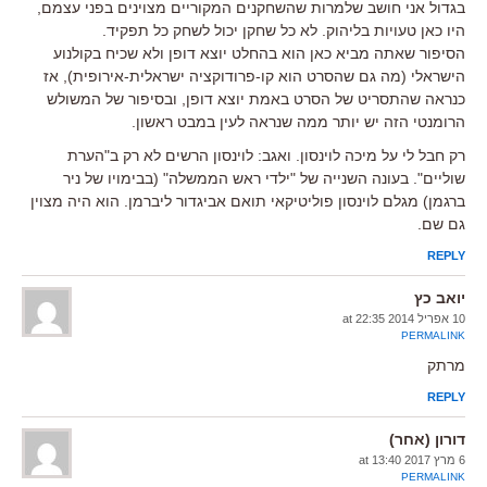
בגדול אני חושב שלמרות שהשחקנים המקוריים מצוינים בפני עצמם,
היו כאן טעויות בליהוק. לא כל שחקן יכול לשחק כל תפקיד.
הסיפור שאתה מביא כאן הוא בהחלט יוצא דופן ולא שכיח בקולנוע
הישראלי (מה גם שהסרט הוא קו-פרודוקציה ישראלית-אירופית), אז
כנראה שהתסריט של הסרט באמת יוצא דופן, ובסיפור של המשולש
הרומנטי הזה יש יותר ממה שנראה לעין במבט ראשון.
רק חבל לי על מיכה לוינסון. ואגב: לוינסון הרשים לא רק ב"הערת
שוליים". בעונה השנייה של "ילדי ראש הממשלה" (בבימויו של ניר
ברגמן) מגלם לוינסון פוליטיקאי תואם אביגדור ליברמן. הוא היה מצוין
גם שם.
REPLY
יואב כץ
10 אפריל 2014 at 22:35
PERMALINK
מרתק
REPLY
דורון (אחר)
6 מרץ 2017 at 13:40
PERMALINK