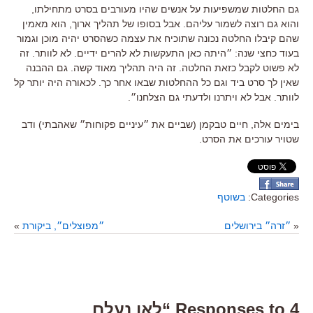
גם החלטות שמשפיעות על אנשים שהיו מעורבים בסרט מתחילתו,
והוא גם רוצה לשמור עליהם. אבל בסופו של תהליך ארוך, הוא מאמין
שהם קיבלו החלטה נכונה שתוכיח את עצמה כשהסרט יהיה מוכן וגמור
בעוד כחצי שנה: ״היתה כאן התעקשות לא להרים ידיים. לא לוותר. זה
לא פשוט לקבל כזאת החלטה. זה היה תהליך מאוד קשה. גם ההבנה
שאין לך סרט ביד וגם כל ההחלטות שבאו אחר כך. לכאורה היה יותר קל
לוותר. אבל לא ויתרנו ולדעתי גם הצלחנו״.
בימים אלה, חיים טבקמן (שביים את ״עיניים פקוחות״ שאהבתי) ודב
שטויר עורכים את הסרט.
Categories:
בשוטף
«
״זרה״ בירושלים
״מפוצלים״, ביקורת
»
4 Responses to “לאן נעלם