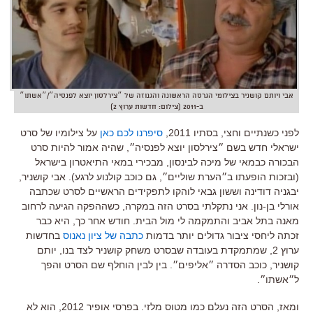
אבי ויותם קושניר בצילומי הגרסה הראשונה והגנוזה של ״צירלסון יוצא לפנסיה״/״אשתו״
ב-2011 (צילום: חדשות ערוץ 2)
לפני כשנתיים וחצי, בסתיו 2011,
סיפרנו לכם כאן
על צילומיו של סרט
ישראלי חדש בשם ״צירלסון יוצא לפנסיה״, שהיה אמור להיות סרט
הבכורה כבמאי של מיכה לבינסון, מבכירי במאי התיאטרון בישראל
(ובזכות הופעתו ב״הערת שוליים״, גם כוכב קולנוע לרגע). אבי קושניר,
יבגניה דודינה וששון גבאי לוהקו לתפקידים הראשיים לסרט שכתבה
אורלי בן-נון. אני נתקלתי בסרט הזה במקרה, כשההפקה הגיעה לרחוב
מאנה בתל אביב והתמקמה לי מול הבית. חודש אחר כך, היא כבר
זכתה ליחסי ציבור גדולים יותר בדמות
כתבה של ציון נאנוס
בחדשות
ערוץ 2, שמתמקדת בעובדה שבסרט משחק קושניר לצד בנו, יותם
קושניר, כוכב הסדרה ״אליפים״. בין לבין הוחלף שם הסרט והפך
ל״אשתו״.
ומאז, הסרט הזה נעלם כמו מטוס מלזי. בפרסי אופיר 2012, הוא לא