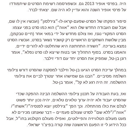
היה. בפרסי אופיר 2013 גם. וכשפורסמה רשימת הסרטים שיתמודדו
על פרסי אופיר השנה והוא עדיין לא היה שם. יצאתי לברר.
סיפור הפקתו של הסרט-שפעם-קראו-לו-״צירלסון״ (ועכשיו אין לו שם,
אבל שם העבודה החדש שלו הוא ״אווה״) הוא כמו סרט בפני עצמו:
הסרט המקורי נגנז, ואז צולם מחדש
על ידי במאי אחר (חיים טבקמן),
מבין שלושת השחקנים הראשיים רק קושניר נשאר בסרט, ועכשיו הסרט
נמצא בעריכה. ״השורה התחתונה היא שהחלטנו לא להרים ידיים,
והאמנו בסרט. בסוף התהליך אני בטוח שייצא לנו סרט נפלא״, אומר
רונן בן-טל, שמפיק את הסרט יחד עם דודי זילבר.
במהלך עריכת הסרט הגיעו בן-טל וזילבר למסקנה שהסרט דורש צילומי
השלמה מסיביים. ״הבנו גם שמישהו אחר יצטרך לביים את צילומי
ההשלמה. זה היה רגע לא קל״, אומר בן-טל.
ואז, בעת העבודה על תכנון צילומי ההשלמה הבינה ההפקה שכדי
שהסרט יעבוד ולא יהיה ערוך טלאים טלאים, יהיה נכון יותר פשוט
לצלם את כולו מהתחלה. וכך הפך ״צירלסון יוצא לפנסיה״/״אשתו״/
״אווה״/״ללא שם״ לסרט שצולם פעמיים – דבר שאנחנו מכירים לא
מעט מעולם הטלוויזיה והפיילוטים, ואפילו מעולם הקולנוע בחו״ל, אבל
ככל הידוע לי זו הפעם הראשונה שזה קורה בפיצ׳ר ישראלי.