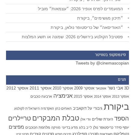
המועמדים לפרס אופיר 2026: ״עצמאות״ מוביל
״תיכון מגשימים״, ביקורת
״האודיסאה״ של כריסטופר נולאן, ביקורת
פסטיבל הקולנוע בירושלים 2026: שמונה או תשע המלצות
סינמסקופ בטוויטר
Tweets by @cinemascopian
תגים
אבי נשר
אוסקר 2011
אוסקר 2012
אוסקר 2009
אוסקר 2010
3D
אווטאר
אנימציה
אוסקר 2015
ארבעה כוכבים
אוסקר 2013
אוסקר 2014
ביקורת
גיבורי על
דוקאביב
האחים כהן
האקדמיה הישראלית לקולנוע
טבלת המבקרים
טריילרים
הספד
הערת שוליים
וודי אלן
מפיצים
יוסף סידר
כריסטופר נולן
מדע בדיוני
מלחמת הכוכבים
לייב בלוג
מוזיקה
סטיבן ספילברג
סרטים קצרים
נטפליקס
סאנדאנס
סיכום חודש
סרטי קיץ