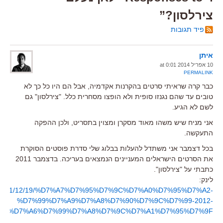
צירלסון?”
פיד תגובות
איתן
10 אפריל 2014 at 0:01
PERMALINK
כבר קרה שראיתי סרטים בהקרנות אקדמיה, אבל הם היו כל כך לא
טובים עד שהם נגנזו סופית ולא הופצו מסחרית כלל. "צירלסון" גם
לשם לא הגיע.
אני מניח שיש משהו מאוד מסקרן ומצוין בתסריט, ולכן ההפקה
התעקשה.
בכל דצמבר אני משתדל להעלות בבלוג שלי סדרת פוסטים הסוקרת
את הסרטים הישראלים המעניינים הנמצאים בעריכה. בדצמבר 2011
כתבתי על "צירלסון".
לינק:
.com/2011/12/19/%D7%A7%D7%95%D7%9C%D7%A0%D7%95%D7%A2-
%D7%99%D7%A9%D7%A8%D7%90%D7%9C%D7%99-2012-
%D7%A6%D7%99%D7%A8%D7%9C%D7%A1%D7%95%D7%9F/