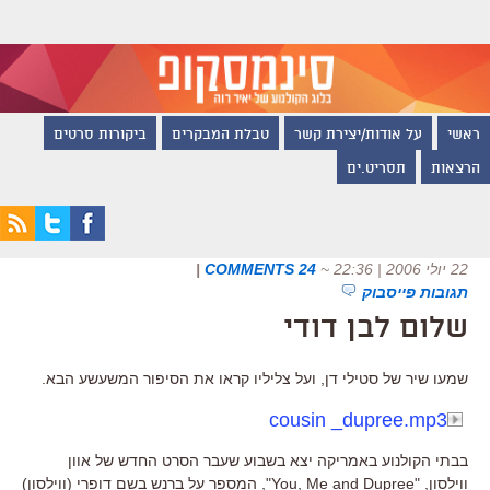
ראשי
על אודות/יצירת קשר
טבלת המבקרים
ביקורות סרטים
הרצאות
תסריט.ים
22 יולי 2006 | 22:36
~
24 COMMENTS
|
תגובות פייסבוק
שלום לבן דודי
שמעו שיר של סטילי דן, ועל צליליו קראו את הסיפור המשעשע הבא.
cousin _dupree.mp3
בבתי הקולנוע באמריקה יצא בשבוע שעבר הסרט החדש של אוון
ווילסון, "You, Me and Dupree", המספר על ברנש בשם דופרי (ווילסון)