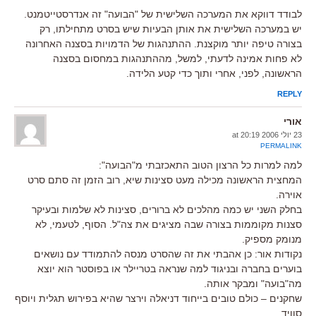
לבודד דווקא את המערכה השלישית של "הבועה" זה אנדרסטייטמנט.
יש במערכה השלישית את אותן הבעיות שיש בסרט מתחילתו, רק
בצורה טיפה יותר מוקצנת. ההתנהגות של הדמויות בסצנה האחרונה
לא פחות אמינה לדעתי, למשל, מההתנהגות במחסום בסצנה
הראשונה, לפני, אחרי ותוך כדי קטע הלידה.
REPLY
אורי
23 יולי 2006 at 20:19
PERMALINK
למה למרות כל הרצון הטוב התאכזבתי מ"הבועה":
המחצית הראשונה מכילה מעט סצינות שיא, רוב הזמן זה סתם סרט
אוירה.
בחלק השני יש כמה מהלכים לא ברורים, סצינות לא שלמות ובעיקר
סצנות מקוממות בצורה שבה מציגים את צה"ל. הסוף, לטעמי, לא
מנומק מספיק.
נקודות אור: כן אהבתי את זה שהסרט מנסה להתמודד עם נושאים
בוערים בחברה ובניגוד למה שנראה בטריילר או בפוסטר הוא יוצא
מה"בועה" ומבקר אותה.
שחקנים – כולם טובים בייחוד דניאלה וירצר שהיא בפירוש תגלית ויוסף
סוויד.