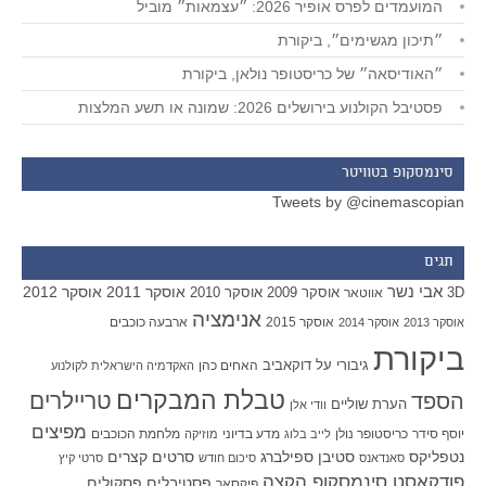
המועמדים לפרס אופיר 2026: ״עצמאות״ מוביל
״תיכון מגשימים״, ביקורת
״האודיסאה״ של כריסטופר נולאן, ביקורת
פסטיבל הקולנוע בירושלים 2026: שמונה או תשע המלצות
סינמסקופ בטוויטר
Tweets by @cinemascopian
תגים
אבי נשר
אוסקר 2011
אוסקר 2012
אוסקר 2009
אוסקר 2010
3D
אווטאר
אנימציה
אוסקר 2015
ארבעה כוכבים
אוסקר 2013
אוסקר 2014
ביקורת
גיבורי על
דוקאביב
האחים כהן
האקדמיה הישראלית לקולנוע
טבלת המבקרים
טריילרים
הספד
הערת שוליים
וודי אלן
מפיצים
יוסף סידר
כריסטופר נולן
מדע בדיוני
מלחמת הכוכבים
לייב בלוג
מוזיקה
סטיבן ספילברג
סרטים קצרים
נטפליקס
סאנדאנס
סיכום חודש
סרטי קיץ
פודקאסט סינמסקופ הקצה
פסטיבלים
פסקולים
פיקסאר