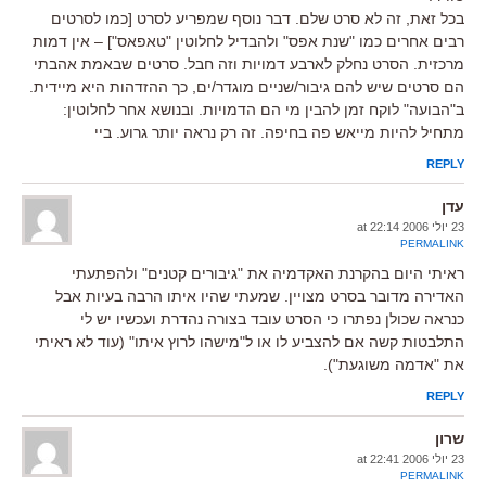
בכל זאת, זה לא סרט שלם. דבר נוסף שמפריע לסרט [כמו לסרטים
רבים אחרים כמו "שנת אפס" ולהבדיל לחלוטין "טאפאס"] – אין דמות
מרכזית. הסרט נחלק לארבע דמויות וזה חבל. סרטים שבאמת אהבתי
הם סרטים שיש להם גיבור/שניים מוגדר/ים, כך ההזדהות היא מיידית.
ב"הבועה" לוקח זמן להבין מי הם הדמויות. ובנושא אחר לחלוטין:
מתחיל להיות מייאש פה בחיפה. זה רק נראה יותר גרוע. ביי
REPLY
עדן
23 יולי 2006 at 22:14
PERMALINK
ראיתי היום בהקרנת האקדמיה את "גיבורים קטנים" ולהפתעתי
האדירה מדובר בסרט מצויין. שמעתי שהיו איתו הרבה בעיות אבל
כנראה שכולן נפתרו כי הסרט עובד בצורה נהדרת ועכשיו יש לי
התלבטות קשה אם להצביע לו או ל"מישהו לרוץ איתו" (עוד לא ראיתי
את "אדמה משוגעת").
REPLY
שרון
23 יולי 2006 at 22:41
PERMALINK