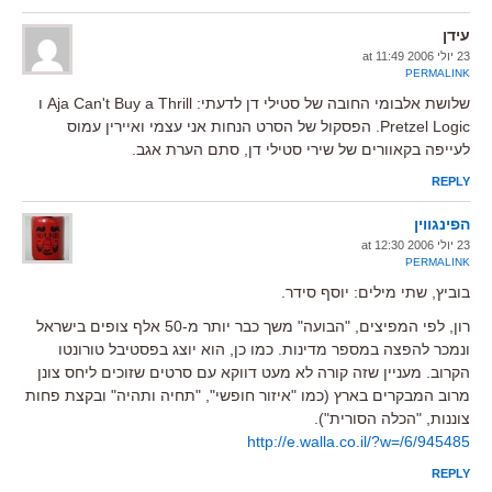
עידן
23 יולי 2006 at 11:49
PERMALINK
שלושת אלבומי החובה של סטילי דן לדעתי: Aja Can't Buy a Thrill ו
Pretzel Logic. הפסקול של הסרט הנחות אני עצמי ואיירין עמוס
לעייפה בקאוורים של שירי סטילי דן, סתם הערת אגב.
REPLY
הפינגווין
23 יולי 2006 at 12:30
PERMALINK
בוביץ, שתי מילים: יוסף סידר.
רון, לפי המפיצים, "הבועה" משך כבר יותר מ-50 אלף צופים בישראל
ונמכר להפצה במספר מדינות. כמו כן, הוא יוצג בפסטיבל טורונטו
הקרוב. מעניין שזה קורה לא מעט דווקא עם סרטים שזוכים ליחס צונן
מרוב המבקרים בארץ (כמו "איזור חופשי", "תחיה ותהיה" ובקצת פחות
צוננות, "הכלה הסורית").
http://e.walla.co.il/?w=/6/945485
REPLY