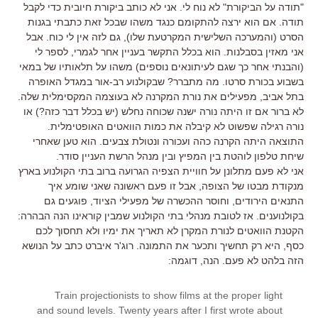
"תודה על הביקורת" לא נוח לי. אני לא כותב ביקורת חיובית כדי לקבל
תודה. אם הוא ירצה להתקומם כנגד משהו שבכל זאת כתבתי בגנות
הסרט (והמערכה השלישית המקרטעת שלו), גם לזה אין לי כוח. אבל
אני מאזין בסבלנות. הוא בכלל התקשר בעניין אחר לגמרי, לספר לי
(והבנתי אחר כך שגם לעיתונאים נוספים) משהו על תלאותיו של במאי
בשבוע בכורת סרטו. מה מתברר? שבקולנוע רב-אור במגדל האופרה
בתל אביב, מפעילים את נורת המקרנה לא בעוצמה המקסימלית שלה.
לא ברור אם זו היתה נורה ישנה שכוחה נחלש (יש בכלל דבר כזה?) או
נורה רגילה שפשוט לא קיבלה את כמות הוואטים האופטימלית.
התוצאה היתה הקרנה כהה ועכורה ונטולת צבעים. הוא טען שאחרי
שיחת טלפון לוהטת בין המפיץ ובין מנהל הרשת העניין סודר.
אני לא פעם מתלונן על חוויית הצפיה הגרועה ברוב בתי הקולנוע בארץ
מנקודת מבטו של הצופה, אבל זו פעם ראשונה שאני שומע איך
התנאים הירודים, וחוסר ההכשרה של מפעילי הציוד, פוגעים גם
בקולנוענים. אז לטובת מנהלי בתי הקולנוע שמבין קוראינו הנה הבהרה:
הקטנת הוואטים לנורת המקרן לא תאריך את ימיו ולא תחסוך לכם
כסף, היא רק תחשיך ותכער את התמונה. רוג'ר איברט כתב על הנושא
הזה בלהט לא פעם. הנה, דוגמה:
Train projectionists to show films at the proper light
and sound levels. Twenty years after I first wrote about