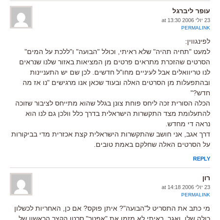
עופר ליברגל
23 יולי 2006 at 13:30
PERMALINK
לפינגווין:
למעט "תחיה תהיה" שלא ראיתי, וכולל "הבועה" ו"ללכת על המים"
הסרטים שהזכרת מתראים פרטים מן המציאות באזור שלנו שנראים
לנו טריוואלים אבל לעיניים מחו"ל חדשים. לכן שם יש התעניינות
ובהתפעלות מן הסרטים האלה ובעוד שכאן אנו מרגישים "נו אז מה
חדש?"
הכלה הסורית זכה ליחס פוחת צונן בגלל שהוא מתייחס לציבור שזוכה
להתעלומת מצד התקשרות הישראלית בדרך כלל וולכן גם לנו הוא
נראה די מחדש.
דרך אגב, אני חושב שהתקשרות הישראלית קצת אכזרית מדי בביקורות
על הסרטים האלה שחלקם באמת טובים.
REPLY
רון
23 יולי 2006 at 14:18
PERMALINK
מי כתב את התסריט ל"הבועה"? איתן פוקס? אם כן, האחריות לכשלון
כולה שלו. ואגב, ראיתי לא מזמן את "אפטר" סרטו הקצר הראשון של