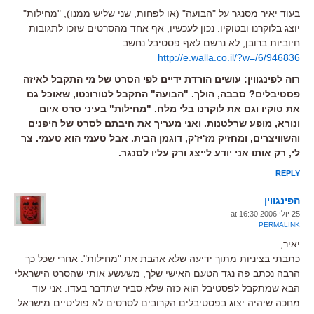
בעוד יאיר מסנגר על "הבועה" (או לפחות, שני שליש ממנו), "מחילות"
יוצג בלוקרנו ובטוקיו. נכון לעכשיו, אף אחד מהסרטים שזכו לתגובות
חיוביות ברובן, לא נרשם לאף פסטיבל נחשב.
http://e.walla.co.il/?w=/6/946836
רוה לפינגווין: עושים הורדת ידיים לפי הסרט של מי התקבל לאיזה
פסטיבלים? סבבה, הולך. "הבועה" התקבל לטורונטו, שאוכל גם
את טוקיו וגם את לוקרנו בלי מלח. "מחילות" בעיני סרט איום
ונורא, מופע שרלטנות. ואני מעריך את חיבתם לסרט של היפנים
והשוויצרים, ומחזיק מז'יז'ק, דוגמן הבית. אבל טעמי הוא טעמי. צר
לי, רק אותו אני יודע לייצג ורק עליו לסנגר.
REPLY
הפינגווין
25 יולי 2006 at 16:30
PERMALINK
יאיר,
כתבתי בציניות מתוך ידיעה שלא אהבת את "מחילות". אחרי שכל כך
הרבה נכתב פה נגד הטעם האישי שלך, משעשע אותי שהסרט הישראלי
הבא שמתקבל לפסטיבל הוא כזה שלא סביר שתדבר בעדו. אני עוד
מחכה שיהיה יצוג בפסטיבלים הקרובים לסרטים לא פוליטיים מישראל.