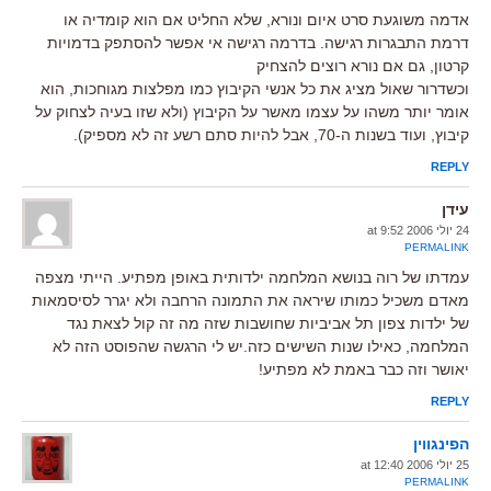
אדמה משוגעת סרט איום ונורא, שלא החליט אם הוא קומדיה או
דרמת התבגרות רגישה. בדרמה רגישה אי אפשר להסתפק בדמויות
קרטון, גם אם נורא רוצים להצחיק
וכשדרור שאול מציג את כל אנשי הקיבוץ כמו מפלצות מגוחכות, הוא
אומר יותר משהו על עצמו מאשר על הקיבוץ (ולא שזו בעיה לצחוק על
קיבוץ, ועוד בשנות ה-70, אבל להיות סתם רשע זה לא מספיק).
REPLY
עידן
24 יולי 2006 at 9:52
PERMALINK
עמדתו של רוה בנושא המלחמה ילדותית באופן מפתיע. הייתי מצפה
מאדם משכיל כמותו שיראה את התמונה הרחבה ולא יגרר לסיסמאות
של ילדות צפון תל אביביות שחושבות שזה מה זה קול לצאת נגד
המלחמה, כאילו שנות השישים כזה.יש לי הרגשה שהפוסט הזה לא
יאושר וזה כבר באמת לא מפתיע!
REPLY
הפינגווין
25 יולי 2006 at 12:40
PERMALINK