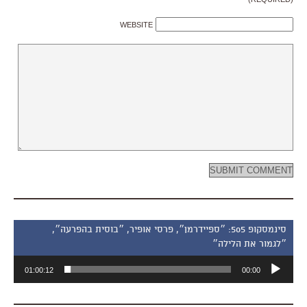
WEBSITE
סינמסקופ 505: ״ספיידרמן״, פרסי אופיר, ״בוסית בהפרעה״,
״לגמור את הלילה״
נגן
01:00:12
00:00
אודיו