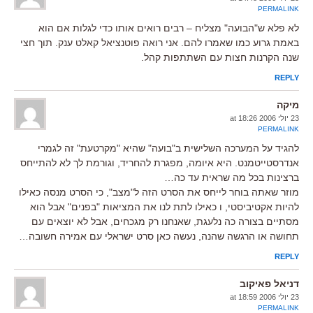
PERMALINK
לא פלא ש"הבועה" מצליח – רבים רואים אותו כדי לגלות אם הוא
באמת גרוע כמו שאמרו להם. אני רואה פוטנציאל קאלט ענק. תוך חצי
שנה הקרנות חצות עם השתתפות קהל.
REPLY
מיקה
23 יולי 2006 at 18:26
PERMALINK
להגיד על המערכה השלישית ב"בועה" שהיא "מקרטעת" זה לגמרי
אנדרסטייטמנט. היא איומה, מפגרת להחריד, וגורמת לך לא להתייחס
ברצינות בכל מה שראית עד כה…
מוזר שאתה בוחר לייחס את הסרט הזה ל"מצב", כי הסרט מנסה כאילו
להיות אקטיביסטי, ו כאילו לתת לנו את המציאות "בפנים" אבל הוא
מסתיים בצורה כה נלעגת, שאנחנו רק מגכחים, אבל לא יוצאים עם
תחושה או הרגשה שהנה, נעשה כאן סרט ישראלי עם אמירה חשובה…
REPLY
דניאל פאיקוב
23 יולי 2006 at 18:59
PERMALINK