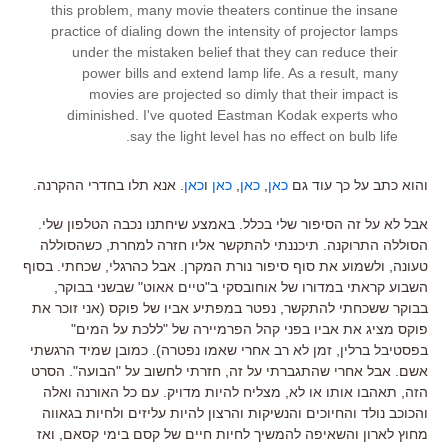
this problem, many movie theaters continue the insane
practice of dialing down the intensity of projector lamps
under the mistaken belief that they can reduce their
power bills and extend lamp life. As a result, many
movies are projected so dimly that their impact is
diminished. I've quoted Eastman Kodak experts who
say the light level has no effect on bulb life.
והוא כתב על כך עוד גם
כאן
,
כאן
,
כאן
ו
כאן
. אנא תלו בחדרי ההקרנה.
אבל לא על זה הסיפור שלי בכלל. באמצע שיחתנו נכבה הטלפון שלי.
הסוללה התרוקנה. תיכננתי להתקשר אליו חזרה למחרת, כשהסוללה
טעונה, ולשמוע את סוף סיפור נורת המקרן. אבל כהרגלי, שכחתי. בסוף
השבוע קראתי במדורו של אוחובסקי ב"טיים אאוט" שבשני בבוקר,
בבוקר ששכחתי להתקשר, נפטר במפתיע אביו של פוקס (אני זוכר את
פוקס מציג את אביו בפני קהל הפרמיירה של "ללכת על המים"
בפסטיבל ברלין, זמן לא רב אחרי שאמו נפטרה). כמובן שמיד הרגשתי
אשם. אבל אחרי שהתגברתי על זה, חזרתי לחשוב על "הבועה". הסרט
הזה, תאהבו אותו או לא, מצליח להיות מדויק. עם כל האורנה ואלה
והכוכב נולד והחיוכים והנשיקות והרצון להיות עליזים ולחיות בגאווה
מחוץ לארון והשאיפה להמשיך לחיות חיים של קסם בימי קסאם, ואז