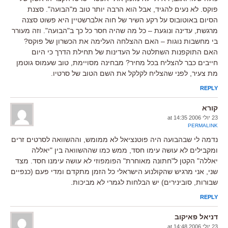
פוקס. לא נעים להגיד, אבל הוא הרבה יותר טוב מ"הבועה". סצנת
הסיום באוטובוס על רקע השיר של חוה אלברשטיין היא פשוט סצנה
מרגשת, עדינה ונוגעת – כל מה שהיה חסר כל כך ב"הבועה". וזה מעורר
בי מחשבות נוגות – האם ההצלחה העלימה את הכשרון של פוקס?
האם התוקפנות השתלטה על העדינות של תחילת הדרך כי היום
חייבים כבר להצליח בכל מחיר? מבחינה מסויימת, טוב שעמוס גוטמן
מת צעיר, לפני שהצליח לקלקל את השם הטוב של סרטיו.
REPLY
קורא
23 יולי 2006 at 14:35
PERMALINK
נדמה לי שבהבועה היה פוטנציאל לא ממומש, וההשוואה לסרטים זרים
ומקבילים לא עושה עימו חסד, ממש כמו שההשוואה בין "יאללה
יאללה" הקטן ל"חתונה מאוחרת" הפומפוזי לא עושה עימנו חסד. מצד
שני, אני מרגיש שהקולנוע הישראלי כל הזמן מתקדם ומדי פעם (כנפיים
שבורות, סובינירים) יש הבלחות לגמרי לא מביכות.
REPLY
דניאל פאיקוב
23 יולי 2006 at 14:48