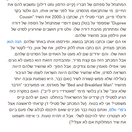
המתנחל על ספתם של חבריו (קייט הדסון ומט דילון) ומשבש להם את
החיים. מי שהתבאסו מהסרט, עוד לפני שראו אותו, הם וולטר בקר
ודונלד פייגן, חברי סטילי דן, שכתבו ב-2000 את השיר "Cousin
Dupree" שמספר על בטלן בשם דופרי שמתנחל על הספה של דודה
שלו ומתחרמן מהבת דודה שלו. וולט ודון חושבים שהרעיון לסרט של
אוון ווילסון גנוב מהשיר שלהם.
אז הם ישבו וכתבו מכתב בנושא, ופירסמו אותו באתר שלהם.
הנה הוא
.
מכתב מצחיק. הם כתבו אותו ללוק ווילסון, אח של אוון, כדי לקטר על
האח שלו. והם יורדים שם לא מעט על האחים ועל הסרטים שלהם.
אבל המכתב הזה גם קצת מריר, ומהבחינה הזאת הוא כמעט לא נעים.
ואני אפילו מאמין שהם צודקים, אבל הפוך: לא שהשיר שלהם היווה
השראה לסרט, אלא שהשיר שלהם היווה השראה לשמו של הגיבור
בעלילה שלא ממש קשורה לשיר (ואם כבר, היא נשמעת גנובה יותר
מהשיר "Bed and Breakfast Man" של מאדנס, או ממערכוני "הדבר
שלא עזב" של ג'ון בלושי מימי "סאטרדיי נייט לייב"). האם במקרה כזה
הגיע לסטילי דן קרדיט על ההשראה? בהחלט. האם יש להם קייס
משפטי? אני לא בטוח. (על המכתב של סטילי דן קראתי לראשונה אצל
ג'פרי וולס
, ואתם בטח כבר מבינים שאם תיכנסו לבלוג שלו פעם ביום
לא תצטרכו יותר להיכנס לשלי. אבל זו תהיה טעות. כי איפה תשמעו
את שיר המחלוקת אם לא אצלי?)