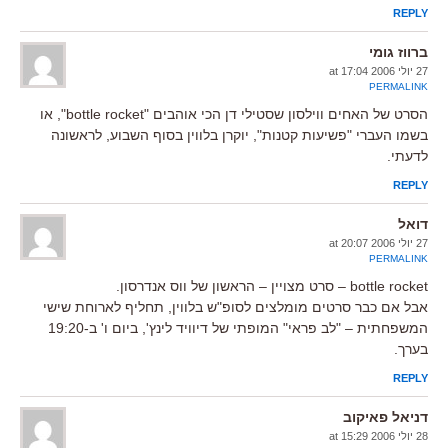
REPLY
ברווז גומי
27 יולי 2006 at 17:04
PERMALINK
הסרט של האחים ווילסון שסטילי דן הכי אוהבים "bottle rocket", או
בשמו העברי "פשיעות קטנות", יוקרן בלווין בסוף השבוע, לראשונה
לדעתי.
REPLY
דואל
27 יולי 2006 at 20:07
PERMALINK
bottle rocket – סרט מצויין – הראשון של ווס אנדרסון.
אבל אם כבר סרטים מומלצים לסופ"ש בלווין, תחליף לארוחת שישי
המשפחתית – "לב פראי" המופתי של דיוויד לינץ', ביום ו' ב-19:20
בערך.
REPLY
דניאל פאיקוב
28 יולי 2006 at 15:29