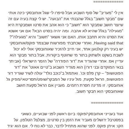
=============
אין לי "מעריב" של סוף השבוע אבל סיפרו לי שגל אוחובסקי כינה אותי
שם "מבקר חשוב" בגלל שהבנתי את "הבועה". יש לי קצת בעיה עם זה
שיוצר חושב שמבקר הוא "חשוב" כי הוא אהב את סרטו ושמבקרת היא
"מגעילה" בגלל שהיא לא אהבה. ומה יהיה בסרט הבא? אם אני אשנא
את הסרט והיא תחבב אותו, האם אני אשאר "חשוב" והיא "מגעילה"?
Having said that, ואחרי שכתבתי מפורשות שבצמד פוקס/אוחובסקי
יש בעיני רק קולנוען אחד, אני חייב להזכיר שאוחובסקי אולי לא יכול
לשבת בשקט ולשתוק בתור מי שחוטף ביקורות, אבל בתור מבקר הוא
עדיין אס. אחרי שהגדיר את "דור הפודרה" של הזמר הישראלי (אביתר
בנאי המוקדם ובני דורו) הוא מגדיר השבוע ב"טיים אאוט" את "דור
הפוטושופ" – קרן פלס וכו'. ואתמול ב"כוכב נולד" עולה לשיר שגריר דור
הפוטושופ, הראל סקעת, מול עיניו של המבקר/שופט/תסריטאי/מפיק גל
אוחובסקי. זו מדינה חסרת רחמים. מעניין אם הראל סקעת חושב
שאוחובסקי הוא חבקר חשוב.
==============
ועוד בענייני אוחובסקי/פוקס: ביום ראשון לפני שבועיים, כשאני
בפסטיבל ירושלים מעביר את הזמן בין סרטים, מצלצל הטלפון. על
הקו: איתן פוקס. לפני שהוא מתחיל לדבר, כבר לא נוח לי. אם הוא יגיד