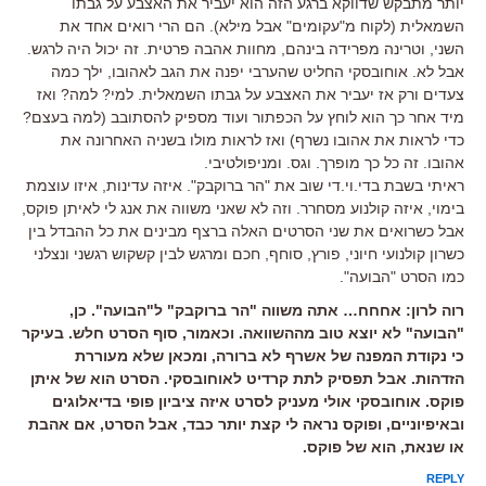
יותר מתבקש שדווקא ברגע הזה הוא יעביר את האצבע על גבתו
השמאלית (לקוח מ"עקומים" אבל מילא). הם הרי רואים אחד את
השני, וטרינה מפרידה בינהם, מחוות אהבה פרטית. זה יכול היה לרגש.
אבל לא. אוחובסקי החליט שהערבי יפנה את הגב לאהובו, ילך כמה
צעדים ורק אז יעביר את האצבע על גבתו השמאלית. למי? למה? ואז
מיד אחר כך הוא לוחץ על הכפתור ועוד מספיק להסתובב (למה בעצם?
כדי לראות את אהובו נשרף) ואז לראות מולו בשניה האחרונה את
אהובו. זה כל כך מופרך. וגס. ומניפולטיבי.
ראיתי בשבת בדי.וי.די שוב את "הר ברוקבק". איזה עדינות, איזו עוצמת
בימוי, איזה קולנוע מסחרר. וזה לא שאני משווה את אנג לי לאיתן פוקס,
אבל כשרואים את שני הסרטים האלה ברצף מבינים את כל ההבדל בין
כשרון קולנועי חיוני, פורץ, סוחף, חכם ומרגש לבין קשקוש רגשני ונצלני
כמו הסרט "הבועה".
רוה לרון: אחחח… אתה משווה "הר ברוקבק" ל"הבועה". כן,
"הבועה" לא יוצא טוב מההשוואה. וכאמור, סוף הסרט חלש. בעיקר
כי נקודת המפנה של אשרף לא ברורה, ומכאן שלא מעוררת
הזדהות. אבל תפסיק לתת קרדיט לאוחובסקי. הסרט הוא של איתן
פוקס. אוחובסקי אולי מעניק לסרט איזה ציביון פופי בדיאלוגים
ובאיפיוניים, ופוקס נראה לי קצת יותר כבד, אבל הסרט, אם אהבת
או שנאת, הוא של פוקס.
REPLY