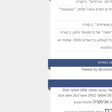
רמן: יום חדש״, ביקורת
המועמדים לפרס אופיר 2026: ״עצמאות״
 מגשימים״, ביקורת
סאה״ של כריסטופר נולאן, ביקורת
פסטיבל הקולנוע בירושלים 2026: שמונה או
מלצות
פ בטוויטר
Tweets by @cinem
שר
אוסקר 2009
אוסקר 2010
אווטאר
אוסקר 2012
אוסקר 2013
אוסקר 2014
אנימציה
ארבעה כוכבים
רת