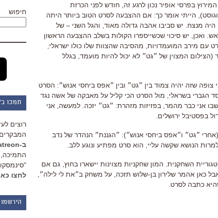
ירוץ בפרסי אופיר נכון לרגע זה, חודש לפני הכרזת
חיפוש
אם ההצבעה לסרט הטוב ביותר היתה
היה מנצח. יש סביבו אהבה גדולה מאוד, והגל השני – של
ש. ואכן, יש סיכוי שכשייספרו הקולות בשלב ההצבעה הראשון
ט עם מירב המועמדויות, מהסיבה שהצוות שלו כולו ישראלי,
(הצילום המצוין של ״גט״ לא יכול להיות מועמד, בגלל
צופה שזה יהיה צמוד בין ״גט״ ובין ״אפס ביחסי אנוש״: הסרט
 הגברי בשראלי, מול הסרט הכי קליל על מאבקה של אשה נגד
תמכו ב"
ו אני כבר מהמר, בפזיזות מזהרת: ״גט״ יזכה. למעשה, אני
ל בפסטיבל ירושלים.
רוצים לעז
המבקרים 
(אחרי ״גט״ ו״אפס ביחסי אנוש״): ״הגננת״ הנהדר של נדב
ב-Patreon
מרות הנושא שקשה עליי, הוא סרט מפתיע ונוגע ללב.
התמיכה, 
טגוריית השחקנית. המון שחקניות מצוינות יישארו בחוץ, גם אם
"סינמסקופ
בל כאן אהמר שלירון בן-שלוש תזכה, על משחק ב״את לי לילה״,
לחצו כאן
היא כתבה לסרט.
הירשמו 