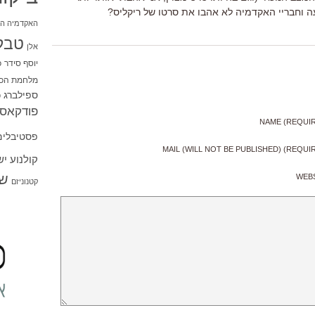
עה וחבריי האקדמיה לא אהבו את סרטו של ריקליס?
האקדמיה הי
טבל
אלן
יוסף סידר
כ
מלחמת הכו
ספילברג
ס
פודקאסט
NAME (REQUI
פסטיבלים
MAIL (WILL NOT BE PUBLISHED) (REQUI
קולנוע י
שו
WEB
קטנוניזם