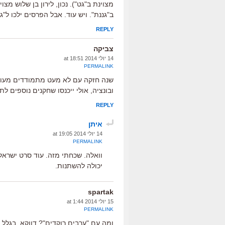
מצוינת ב"גט"). נכון, לירון בן שלוש מצו
ב"גננת". ויש עוד. אבל הפרסים ילכו ל"ג
REPLY
צביקה
14 יולי 2014 at 18:51
PERMALINK
שנה חזקה עם לא מעט מתמודדים מעול
ובונציה, אולי ייכנסו שחקנים נוספים לת
REPLY
איתן
14 יולי 2014 at 19:05
PERMALINK
וואלה. שכחתי מזה. עוד סרט ישראל
יכולה להשתנות.
spartak
15 יולי 2014 at 1:44
PERMALINK
ומה עם "ערבים רוקדים"? דווקא, בגלל ה