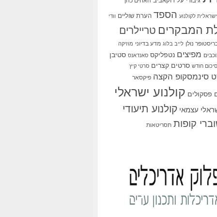
גיבורי על
דוקאביב
האחים כהן
הספד
הערת שוליים
שראלית לקולנוע
וודי
ת המבקרים
טריילרים
ריסטופר נולן
מדע בדיוני
לייב בלוג
מוזיקה
מפיצים
סטיבן
נטפליקס
כבים
סאנדאנס
סרטים קצרים
יכום חודש
סרטי קיץ
 סינמסקופ הקצה
פיקסאר
קולנוע ישראלי
פסקולים
קולנוע תיעודי
שראלי עצמאי
ברי קופות
תסריטאות