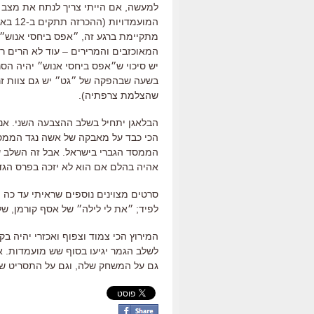
למעשה, אם הייתי צריך לנתח את מצב המ
המועמדויות (ההכרזה תתקים ב-12 באוגוסט), הייתי אומר כך:
מתקיימת ברגע זה, ״אפס ביחסי אנוש״ 
המאוכזבים והמרירים – עוד לא הרים רא
יש סיכוי ש״אפס ביחסי אנוש״ יהיה הסר
בשעה שבהפקה של ״גט״ יש גם צוות זר 
שהצלמת צרפתיה).
הבלאגן יתחיל בשלב ההצבעה השני. אני 
הכי כבד על מאבקה של אשה נגד הממסד
הממסד הגברי בישראל. אבל זה השלב שב
אהיה בהלם אם הוא לא יזכה בפרס הגדו
סרטים מצוינים נוספים שראיתי עד כה 
לפיד; ״את לי לילה״ של אסף קורמן, של
המירוץ הכי צמוד וצפוף ואכזרי יהיה בק
לשלב הגמר יגיעו בסוף שש מועמדות. א
גם על המשחק שלה, וגם על התסריט ש