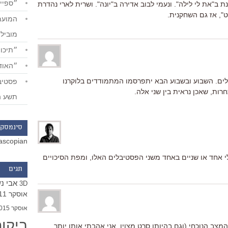
״ספייד
ינת ב"את לי לילה". ונעמי לבוב אדירה ב"יונה". ושרית לארי נהדרת
ט", אז גם השחקנית.
מוביל
״תיכון
״האודי
ים. השבוע ובשבוע הבא יתפרסמו המתמודדים בלוקרנו
חרות, שאכן נראית בין שני אלה.
תשע ה
סינמסקו
ascopian
י אחד או שניים באחד משני הפסטיבלים האלו, ומפת הסיכויים
תגים
אבי נ
3D
אוסקר 2011
אוסקר 2015
ביקו
מצב הנוכחי (וגם בהיותו סרט מצוין, אני אהבתי אותו יותר