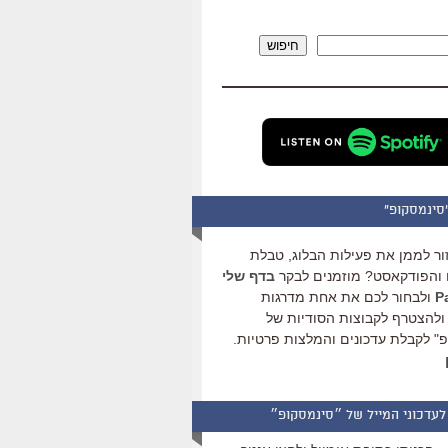
להגביר
או
חיפוש
להנמיך
עוצמת
שמע.
סינמסקופ"
ור לממן את פעילות הבלוג, טבלת
והפודקאסט? מוזמנים לבקר
בדף שלי
ולבחור לכם את אחת מדרגות
ולהצטרף לקבוצות הסודיות של
" לקבלת עדכונים והמלצות פרטיות.
לעדכוני המייל של ״סינמסקופ״