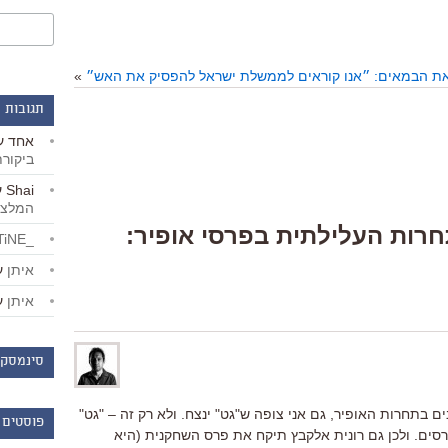
חאת הבמאים: ״אנו קוראים לממשלת ישראל להפסיק את האש״
»
תגובות 
אחד
ע
ביקור
Shai
ע
המלצו
Response “התחרות העלילתית בפרסי אופיר:
_LiBERTiNE_
איתן
ע
איתן
ע
סינמסקו
 בתחרות האופיר, גם אני צופה ש"גט" ינצח. ולא רק זה – "גט"
פוסטים 
רסים. ולכן גם רונית אלקבץ תיקח את פרס השחקנית (היא