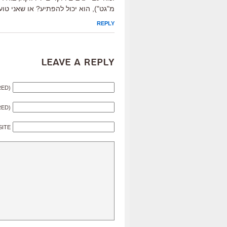
מ"גט"), הוא יכול להפתיע? או שאני טו
REPLY
Leave a Reply
RED)
RED)
SITE