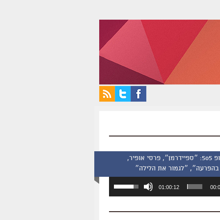
סינמסקופ 505: ״ספיידרמן״, פרסי אופיר,
בהפרעה״, ״לגמור את הלילה״
השתמש
01:00:12
00:
במקש
למעלה/למטה
כדי