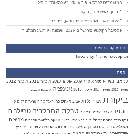
המועמדים לפרס אופיר 2026: ״עצמאות״ מוביל
״תיכון מגשימים״, ביקורת
״האודיסאה״ של כריסטופר נולאן, ביקורת
פסטיבל הקולנוע בירושלים 2026: שמונה או תשע המלצות
סינמסקופ בטוויטר
Tweets by @cinemascopian
תגים
אבי נשר
אוסקר 2011
אוסקר 2012
אוסקר 2009
אוסקר 2010
3D
אווטאר
אנימציה
אוסקר 2015
ארבעה כוכבים
אוסקר 2013
אוסקר 2014
ביקורת
גיבורי על
דוקאביב
האחים כהן
האקדמיה הישראלית לקולנוע
טבלת המבקרים
טריילרים
הספד
הערת שוליים
וודי אלן
מפיצים
יוסף סידר
כריסטופר נולן
מדע בדיוני
מלחמת הכוכבים
לייב בלוג
מוזיקה
סטיבן ספילברג
סרטים קצרים
נטפליקס
סאנדאנס
סיכום חודש
סרטי קיץ
פודקאסט סינמסקופ הקצה
פסטיבלים
פסקולים
פיקסאר