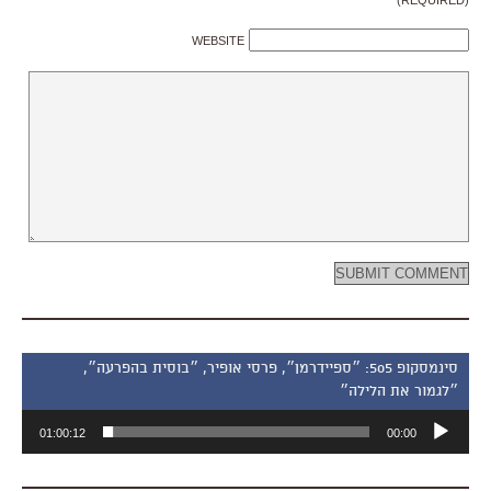
(REQUIRED)
WEBSITE
סינמסקופ 505: ״ספיידרמן״, פרסי אופיר, ״בוסית בהפרעה״,
״לגמור את הלילה״
נגן
01:00:12
00:00
אודיו