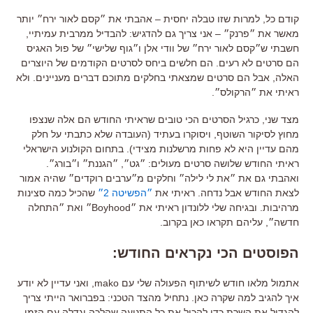
קודם כל, למרות שזו טבלה יחסית – אהבתי את ״קסם לאור ירח״ יותר
מאשר את ״פרנק״ – אני צריך גם להדגיש: להבדיל ממרבית עמיתיי,
חשבתי ש״קסם לאור ירח״ של וודי אלן ו״גוף שלישי״ של פול האגיס
הם סרטים לא רעים. הם חלשים ביחס לסרטים הקודמים של היוצרים
האלה, אבל הם סרטים שמצאתי בחלקים מתוכם דברים מעניינים. ולא
ראיתי את ״הרקולס״.
מצד שני, כרגיל הסרטים הכי טובים שראיתי החודש הם אלה שנצפו
מחוץ לסיקור השוטף, ויסוקרו בעתיד (העובדה שלא כתבתי על חלק
מהם עדיין היא לא פחות מרשלנות מצידי). בתחום הקולנוע הישראלי
ראיתי החודש שלושה סרטים מעולים: ״גט״, ״הגננת״ ו״בורג״.
ואהבתי גם את ״את לי לילה״ וחלקים מ״ערבים רוקדים״ שהיה אמור
לצאת החודש אבל נדחה. ראיתי את
״הפשיטה 2״
שהכיל כמה סצינות
מרהיבות. ובגיחה שלי ללונדון ראיתי את ״Boyhood״ ואת ״התחלה
חדשה״, עליהם תקראו כאן בקרוב.
הפוסטים הכי נקראים החודש:
אתמול מלאו חודש לשיתוף הפעולה שלי עם mako, ואני עדיין לא יודע
איך להגיב למה שקרה כאן. נתחיל מהצד הטכני: בפברואר הייתי צריך
להגדיל את השרת כדי להכיל את כל התנועה שהלכה וגדלה עם הזמן,