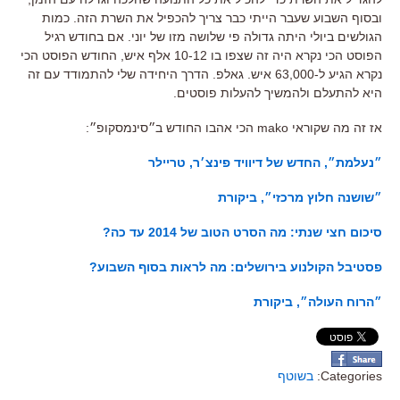
ובסוף השבוע שעבר הייתי כבר צריך להכפיל את השרת הזה. כמות
הגולשים ביולי היתה גדולה פי שלושה מזו של יוני. אם בחודש רגיל
הפוסט הכי נקרא היה זה שצפו בו 10-12 אלף איש, החודש הפוסט הכי
נקרא הגיע ל-63,000 איש. גאלפ. הדרך היחידה שלי להתמודד עם זה
היא להתעלם ולהמשיך להעלות פוסטים.
אז זה מה שקוראי mako הכי אהבו החודש ב״סינמסקופ״:
״נעלמת״, החדש של דיוויד פינצ׳ר, טריילר
״שושנה חלוץ מרכזי״, ביקורת
סיכום חצי שנתי: מה הסרט הטוב של 2014 עד כה?
פסטיבל הקולנוע בירושלים: מה לראות בסוף השבוע?
״הרוח העולה״, ביקורת
Categories:
בשוטף