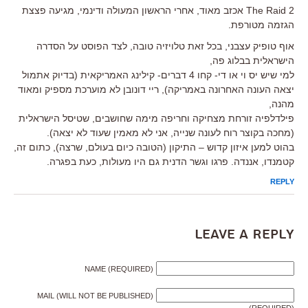
The Raid 2 אכזב מאוד, אחרי הראשון המעולה ודינמי, מגיעה פצצת
הגזמה מטורפת.
אוף טופיק עצבני, בכל זאת טלויזיה טובה, לצד הפוסט על הסדרה
הישראלית בבלוג פה,
למי שיש יס וי או די- קחו 4 דברים- קילינג האמריקאית (בדיוק אתמול
יצאה העונה האחרונה באמריקה), ריי דונובן לא מוערכת מספיק ומאוד
מהנה,
פילדלפיה זורחת מצחיקה וחריפה מימה שחושבים, שטיסל הישראלית
(מחכה בקוצר רוח לעונה שנייה, אני לא מאמין שעוד לא יצאה).
בהוט למען איזון קדוש – התיקון (הטובה כיום בעולם, שרצה), כתום זה,
קטמנדו, אננדה. פרגו וגשר הדנית גם היו מעולות, כעת בפגרה.
REPLY
Leave a Reply
NAME (REQUIRED)
MAIL (WILL NOT BE PUBLISHED)