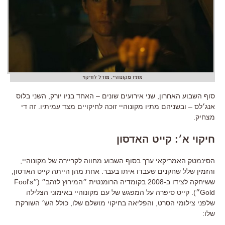
מתיו מקונוהיי. מודל לחיקוי
סוף השבוע האחרון, שני אירועים שונים – האחד בניו יורק, השני בלוס
אנג׳לס – ובשניהם מתיו מקונוהיי זוכה לחיקויים מצד עמיתיו. זה די
מצחיק.
חיקוי א׳: קייט האדסון
הסינמטק האמריקאי ערך בסוף השבוע מחווה לקריירה של מקונוהיי,
והזמין שלל שחקנים שעבדו איתו בעבר. אחת מהן הייתה קייט האדסון,
ששיחקה לצידו ב-2008 בקומדיה הרומנטית ״המירוץ לזהב״ (״Fool's
Gold״). קייט סיפרה על המפגש של עם מקונוהיי באימוני הצלילה
שלפני צילומי הסרט, והפליאה בחיקוי מושלם שלו, כולל הש׳ השורקת
שלו: