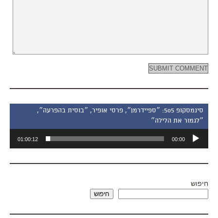
סינמסקופ 505: ״ספיידרמן״, פרסי אופיר, ״בוסית בהפרעה״,
״לגמור את הלילה״
נגן
01:00:12
00:00
אודיו
חיפוש
חיפוש