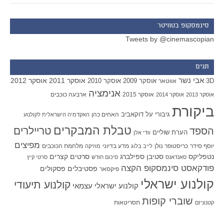
סינמסקופ בטוויטר
Tweets by @cinemascopian
תגים
אבי נשר
אוסקר 2011
אוסקר 2012
אוסקר 2009
אוסקר 2010
3D
אווטאר
אנימציה
אוסקר 2015
ארבעה כוכבים
אוסקר 2013
אוסקר 2014
ביקורת
גיבורי על
דוקאביב
האחים כהן
האקדמיה הישראלית לקולנוע
טבלת המבקרים
טריילרים
הספד
הערת שוליים
וודי אלן
מפיצים
יוסף סידר
כריסטופר נולן
מדע בדיוני
מלחמת הכוכבים
לייב בלוג
מוזיקה
סטיבן ספילברג
סרטים קצרים
נטפליקס
סאנדאנס
סיכום חודש
סרטי קיץ
פודקאסט סינמסקופ הקצה
פסטיבלים
פסקולים
פיקסאר
קולנוע ישראלי
קולנוע תיעודי
קולנוע ישראלי עצמאי
שוברי קופות
תסריטאות
קטנוניזם