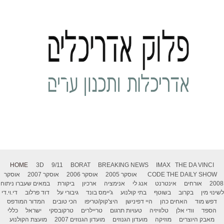
HOME
3D
9/11
BORAT
BREAKING NEWS
IMAX
THE DA VINCI
THE DAILY SHOW
CODE
אוסקר 2005
אוסקר 2006
אוסקר 2007
אוסקר
2008
אורחים
אינטרנט
אנג לי
אנימציה
ארכיון
ביקורת
במאים שעברו ניתוח
לשינוי מין
בקרוב
בשוטף
בתי קולנוע
ג'יימס בונד
גיבורי על
דוד פרלוב
די.וי.די
דפש מוד
האחים כהן
היי דפינישן
היצ'קוק/טריפו
הכי טובים
המדור המודפס
הספד
וודי אלן
טלוויזיה
טעויות תרגום
טריילרים
טרקובסקי
ישראל
כללי
מאבק היוצרים
מוזיקה
מועדון הגנוזים
מועדון הגנוזים 2007
מועצת הקולנוע