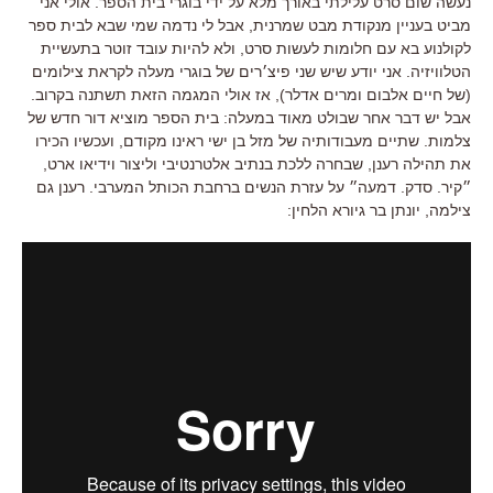
נעשה שום סרט עלילתי באורך מלא על ידי בוגרי בית הספר. אולי אני
מביט בעניין מנקודת מבט שמרנית, אבל לי נדמה שמי שבא לבית ספר
לקולנוע בא עם חלומות לעשות סרט, ולא להיות עובד זוטר בתעשיית
הטלוויזיה. אני יודע שיש שני פיצ׳רים של בוגרי מעלה לקראת צילומים
(של חיים אלבום ומרים אדלר), אז אולי המגמה הזאת תשתנה בקרוב.
אבל יש דבר אחר שבולט מאוד במעלה: בית הספר מוציא דור חדש של
צלמות. שתיים מעבודותיה של מזל בן ישי ראינו מקודם, ועכשיו הכירו
את תהילה רענן, שבחרה ללכת בנתיב אלטרנטיבי וליצור וידיאו ארט,
״קיר. סדק. דמעה״ על עזרת הנשים ברחבת הכותל המערבי. רענן גם
צילמה, יונתן בר גיורא הלחין: