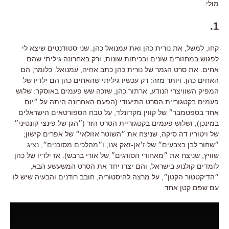
מולי.
1.
קחו, למשל, את נורית כהן ואת עמנואל כהן. שני סטודנטים שיצא לי
לפגוש במחזורים שונים ובכיתות שונות, ורק באחרונה גיליתי שהם
אחים. את סרט הגמר של נורית כהן כתב אחיה, עמנואל. כלומר, הם
האחים כהן. ויותר מזה: רק עכשיו גיליתי שהאחים כהן הם ילדיו של
המפיק השוויצרי הנודע, ארתור כהן, שזכה שש פעמים באוסקר: שלוש
פעמים בקטגוריית הסרט התיעודי (הפעם האחרונה היתה על ״יום
אחד בספטמבר״ של קווין מקדונלד, על טבח הספורטאים הישראלים
במינכן), ושלוש פעמים בקטגוריית הסרט הזר (״הגן של פינצי קונטיני״
של ויטוריו דה סיקה, שניצח את ״השוטר אזולאי״ של אפרים קישון;
״שחור לבן בצבעים״ של ז׳אן-זאק אנו; ו״מהלכים מסוכנים״, נציג
שוויץ, שניצח את ״מאחורי הסורגים״ של אורי ברבש). אז ילדיו של כהן
לומדים קולנוע בישראל, והם יצרו יחד את הסרט המשעשע הבא,
״הדיקטטור הקטן״, על מרצה להיסטוריה, חובב רודנים והבעיה שיש לו
עם שפם קטן אחד.