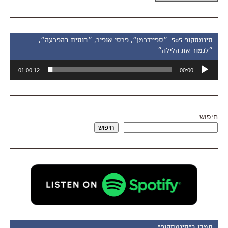
סינמסקופ 505: ״ספיידרמן״, פרסי אופיר, ״בוסית בהפרעה״,
״לגמור את הלילה״
נגן
01:00:12
00:00
אודיו
חיפוש
חיפוש
תמכו ב"סינמסקופ"