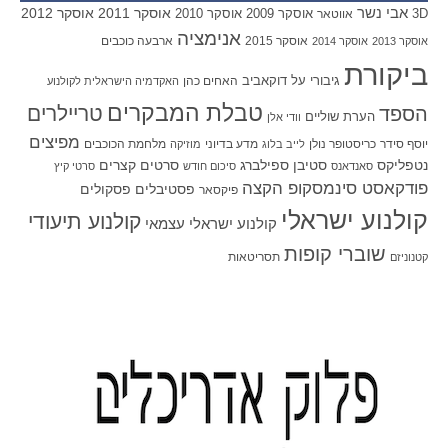
אבי נשר
אוסקר 2011
אוסקר 2012
אוסקר 2009
אוסקר 2010
3D
אווטאר
אנימציה
אוסקר 2015
ארבעה כוכבים
אוסקר 2013
אוסקר 2014
ביקורת
גיבורי על
דוקאביב
האחים כהן
האקדמיה הישראלית לקולנוע
טבלת המבקרים
טריילרים
הספד
הערת שוליים
וודי אלן
מפיצים
יוסף סידר
כריסטופר נולן
מדע בדיוני
מלחמת הכוכבים
לייב בלוג
מוזיקה
סטיבן ספילברג
סרטים קצרים
נטפליקס
סאנדאנס
סיכום חודש
סרטי קיץ
פודקאסט סינמסקופ הקצה
פסטיבלים
פסקולים
פיקסאר
קולנוע ישראלי
קולנוע תיעודי
קולנוע ישראלי עצמאי
שוברי קופות
תסריטאות
קטנוניזם