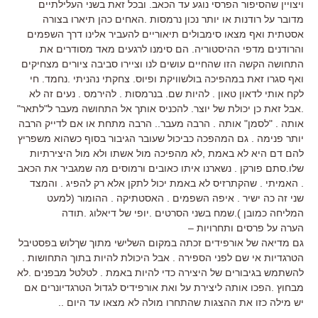
ויצויין שהסיפור הפרסי נוגע עד הכאב. ובכל זאת בשני העלילתיים
מדובר על רודנות או יותר נכון נרמסות .האחים כהן תיארו בצורה
אסטתית ואף מצאו סימבולים תיאוריים להעביר אלינו דרך השפמים
והרודנים מדפי ההיסטוריה. הם סימנו לרגעים מאד מסודרים את
התחושה הקשה הזו שהחיים עושים לנו וציירו סביבה ציורים מצחיקים
ואף סגרו זאת במהפיכה בולשוויקת ופיוס. צחקתי נהניתי .נחמד. חי
לקח אותי לדאון טאון . להיות שם. בנרמסות . להירמס . נעים זה לא
.אבל זאת כן יכולת של יוצר. להכניס אותך אל התחושה מעבר ל"לתאר"
אותה . "לסמן" אותה . הרבה מעבר.. הרבה מתחת או אם לדייק הרבה
יותר פנימה . גם המהפכה כביכול שעובר הגיבור בסוף כשהוא משפריץ
להם דם היא לא באמת ,לא מהפיכה מול אשתו ולא מול היצירתיות
שלו.סתם פורקן . נשארנו איתו כאובים ורמוסים מה שמגביר את הכאב
. האמיתי . שהקתרזיס לא באמת יכול לתקן אלא רק להפיג . והמצד
שני זה כה ישיר . איפה השפמים . האסטתיקה . ההומור (למעט
המליחה כמובן ).שמח בשני הסרטים .יופי של דיאלוג .תודה
הערה על פרסים ותחרויות –
גם מדיאה של אורפידים זכתה במקום השלישי מתוך שךלוש בפסטיבל
הטרגדיות אי שם לפני הספירה . אבל היכולת להיות בתוך התחושות .
להשתמש בגיבורים של היצירה כדי להיות באמת . לטלטל מבפנים .לא
מבחוץ .הפכו אותה ליצירת על ואת אורפידיס לגדול הטרגדיונרים אם
יש מילה כזו את ההצגות שהתחרו מולה לא מצאו עד היום ..