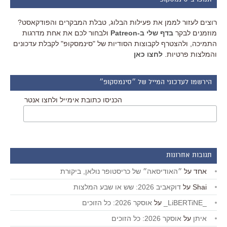
רוצים לעזור לממן את פעילות הבלוג, טבלת המבקרים והפודקאסט?
מוזמנים לבקר
בדף שלי ב-Patreon
ולבחור לכם את אחת מדרגות
התמיכה, ולהצטרף לקבוצות הסודיות של "סינמסקופ" לקבלת עדכונים
והמלצות פרטיות.
לחצו כאן
הירשמו לעדכוני המייל של ״סינמסקופ״
הכניסו כתובת אימייל ולחצו אנטר
תגובות אחרונות
אחד
על
״האודיסאה״ של כריסטופר נולאן, ביקורת
Shai
על
דוקאביב 2026: שש או שבע המלצות
_LiBERTiNE_
על
אוסקר 2026: כל הזוכים
איתן
על
אוסקר 2026: כל הזוכים