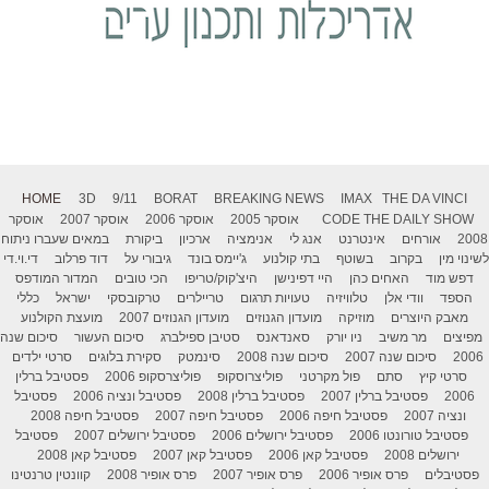
HOME
3D
9/11
BORAT
BREAKING NEWS
IMAX
THE DA VINCI
THE DAILY SHOW
CODE
אוסקר 2005
אוסקר 2006
אוסקר 2007
אוסקר
2008
אורחים
אינטרנט
אנג לי
אנימציה
ארכיון
ביקורת
במאים שעברו ניתוח
לשינוי מין
בקרוב
בשוטף
בתי קולנוע
ג'יימס בונד
גיבורי על
דוד פרלוב
די.וי.די
דפש מוד
האחים כהן
היי דפינישן
היצ'קוק/טריפו
הכי טובים
המדור המודפס
הספד
וודי אלן
טלוויזיה
טעויות תרגום
טריילרים
טרקובסקי
ישראל
כללי
מאבק היוצרים
מוזיקה
מועדון הגנוזים
מועדון הגנוזים 2007
מועצת הקולנוע
מפיצים
מר משיב
ניו יורק
סאנדאנס
סטיבן ספילברג
סיכום העשור
סיכום שנה
2006
סיכום שנה 2007
סיכום שנה 2008
סינמטק
סקירת בלוגים
סרטי ילדים
סרטי קיץ
סתם
פול מקרטני
פוליצרוסקופ
פוליצרסקופ 2006
פסטיבל ברלין
2006
פסטיבל ברלין 2007
פסטיבל ברלין 2008
פסטיבל ונציה 2006
פסטיבל
ונציה 2007
פסטיבל חיפה 2006
פסטיבל חיפה 2007
פסטיבל חיפה 2008
פסטיבל טורונטו 2006
פסטיבל ירושלים 2006
פסטיבל ירושלים 2007
פסטיבל
ירושלים 2008
פסטיבל קאן 2006
פסטיבל קאן 2007
פסטיבל קאן 2008
פסטיבלים
פרס אופיר 2006
פרס אופיר 2007
פרס אופיר 2008
קוונטין טרנטינו