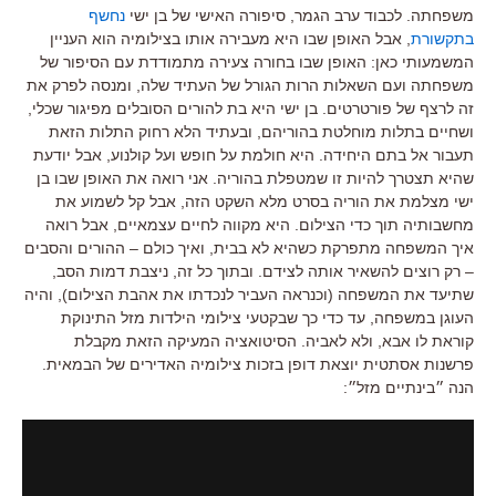
משפחתה. לכבוד ערב הגמר, סיפורה האישי של בן ישי
נחשף
בתקשורת
, אבל האופן שבו היא מעבירה אותו בצילומיה הוא העניין
המשמעותי כאן: האופן שבו בחורה צעירה מתמודדת עם הסיפור של
משפחתה ועם השאלות הרות הגורל של העתיד שלה, ומנסה לפרק את
זה לרצף של פורטרטים. בן ישי היא בת להורים הסובלים מפיגור שכלי,
ושחיים בתלות מוחלטת בהוריהם, ובעתיד הלא רחוק התלות הזאת
תעבור אל בתם היחידה. היא חולמת על חופש ועל קולנוע, אבל יודעת
שהיא תצטרך להיות זו שמטפלת בהוריה. אני רואה את האופן שבו בן
ישי מצלמת את הוריה בסרט מלא השקט הזה, אבל קל לשמוע את
מחשבותיה תוך כדי הצילום. היא מקווה לחיים עצמאיים, אבל רואה
איך המשפחה מתפרקת כשהיא לא בבית, ואיך כולם – ההורים והסבים
– רק רוצים להשאיר אותה לצידם. ובתוך כל זה, ניצבת דמות הסב,
שתיעד את המשפחה (וכנראה העביר לנכדתו את אהבת הצילום), והיה
העוגן במשפחה, עד כדי כך שבקטעי צילומי הילדות מזל התינוקת
קוראת לו אבא, ולא לאביה. הסיטואציה המעיקה הזאת מקבלת
פרשנות אסתטית יוצאת דופן בזכות צילומיה האדירים של הבמאית.
הנה ״בינתיים מזל״: