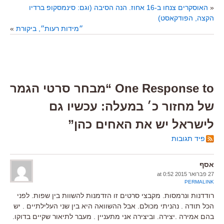
«
האוסקרים צנחו ב-16 אחוז. הנה הסיבה (וגם: סינמסקופ ברדיו
הקצה, הפודקאסט)
״מידות רעות״, ביקורת
»
One Response to “מבחר סרטי הגמר
של מחזור כ׳ במעלה: עכשיו גם
לישראל יש את האחים כהן”
פיד תגובות
אסף
27 פברואר 2015 at 0:52
PERMALINK
רודדנות ונרמסות. מקבצי סרטים זו הזדמנות להשוות בין שפות. לפני
הכל תודה . נהניתי מכולם. אבל ההשוואה היא בין שני העלילתיים . יש
בהם אמירה .יצירה. וביצירה אני מתעניין . מעבר לתיאור שקיים בדוקו.