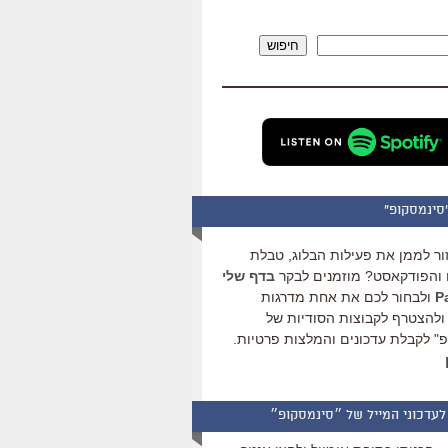
להגביר
או
חיפוש
להנמיך
עוצמת
שמע.
סינמסקופ"
ור לממן את פעילות הבלוג, טבלת
והפודקאסט? מוזמנים לבקר
בדף שלי
ולבחור לכם את אחת מדרגות
ולהצטרף לקבוצות הסודיות של
" לקבלת עדכונים והמלצות פרטיות.
לעדכוני המייל של ״סינמסקופ״