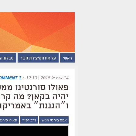
ראשי
על אודות/יצירת קשר
טבלת ה
14 אפריל 2015 | 12:10
~
1 COMMENT
פאולו סורנטינו ממ
יהיה בקאן? מה קרה
ו״הגננת״ באמריקה
אפס ביחסי אנוש
נדב לפיד
פאולו סורנטי