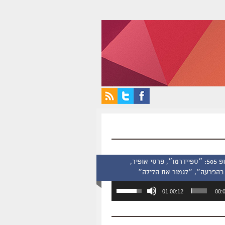
סינמסקופ 505: ״ספיידרמן״, פרסי אופיר,
בהפרעה״, ״לגמור את הלילה״
השתמש
01:00:12
00:
במקש
למעלה/למטה
כדי