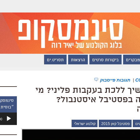
מבקרים
ביקורות סרטים
הרצאות
תסריט.ים
|
תגובות פייסבוק
שיך ללכת בעקבות פליני? מי
 בפסטיבל איסטנבול?
״בוסית 
נגן
00
אודיו
נו
פסטיבל קאן 2015
קולנוע ישראלי