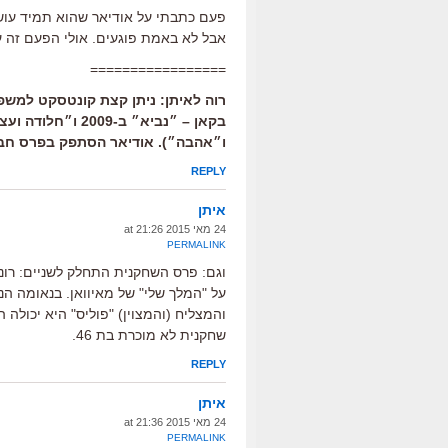
פעם כתבתי על אודיאר שהוא תמיד עושה
אבל לא באמת פוגעים. אולי הפעם זה ע
=================
רוה לאיתן: ניתן קצת קונטסקט למש
ו״אהבה״). אודיאר הסתפק בפרס חבר
REPLY
איתן
24 מאי 2015 at 21:26
PERMALINK
וגם: פרס השחקנית התחלק לשניים: רונ
על "המלך שלי" של מאיוואן. בנאומה ה
והמצליח (והמצוין) "פוליס" היא יכולה 
שחקנית לא מוכרת בת 46.
REPLY
איתן
24 מאי 2015 at 21:36
PERMALINK