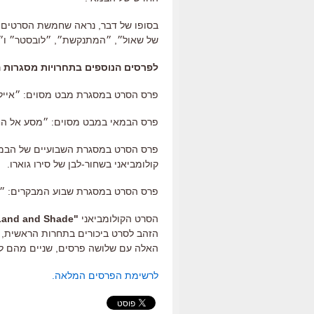
בסופו של דבר, נראה שחמשת הסרטים ה
של שאול״, ״המתנקשת״, ״לובסטר״ ו״ד
לפרסים הנוספים בתחרויות מסגרות 
פרס הסרט במסגרת מבט מסוים: ״איילים״ (״Rams״), של גרימור
פרס הבמאי במבט מסוים: ״מסע אל החוף
קולומביאני בשחור-לבן של סירו גוארו.
פרס הסרט במסגרת שבוע המבקרים: ״פא
הסרט הקולומביאני
"Land and Shade"
הזהב לסרט ביכורים בתחרות הראשית, 
האלה עם שלושה פרסים, שניים מהם לס
לרשימת הפרסים המלאה.