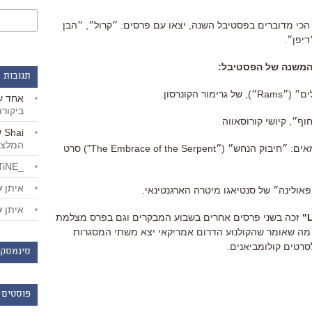
כי מדוברים בפסטיבל השנה, יצאו עם פרסים: ״קרול״, ״הבן
יפן״.
המשנה של הפסטיבל:
תגובות 
 הקונרסון.
אחד
ע
ביקור
״, קיושי קורוסאווה
Shai
ע
המלצו
פרס הסרט במסגרת השבועיים של הבמאים: ״חיבוק הנחש״ (״The Embrace of the Serpent") סרט
_LiBERTiNE_
איתן
ע
ולינה״ של סנטיאגו מיטרה הארגנטינאי.
איתן
ע
זכה בשני פרסים אחרים בשבוע המבקרים וגם בפרס מצלמת
מה שאומר שהקולנוע הדרום אמריקאי יצא משתי המסגרות
רטים קולומביאנים.
סינמסקו
פוסטים 