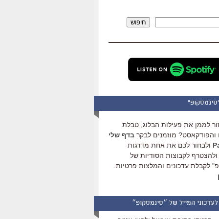
להגביר
או
חיפוש
להנמיך
עוצמת
שמע.
סינמסקופ"
ור לממן את פעילות הבלוג, טבלת
והפודקאסט? מוזמנים לבקר
בדף שלי
ולבחור לכם את אחת מדרגות
ולהצטרף לקבוצות הסודיות של
" לקבלת עדכונים והמלצות פרטיות.
לעדכוני המייל של ״סינמסקופ״