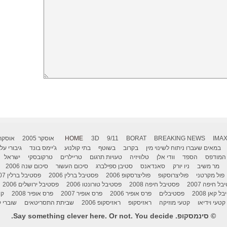
IMA
BREAKING NEWS
BORAT
9/11
3D
HOME
אוסקר 2005
אוסקר 006
במאים שעברו ניתוח לשינוי מין
בקרוב
בשוטף
בתי קולנוע
ג'יימס בונד
גיבורי על
המודפס
הספד
וודי אלן
טלוויזיה
טעויות תרגום
טריילרים
טרקובסקי
ישראל
מר משיב
ניו יורק
סאנדאנס
סטיבן ספילברג
סיכום העשור
סיכום שנה 2006
פול מקרטני
פוליצרוסקופ
פוליצרסקופ 2006
פסטיבל ברלין 2006
פסטיבל ברלין 2007
ל חיפה 2007
פסטיבל חיפה 2008
פסטיבל טורונטו 2006
פסטיבל ירושלים 2006
 קאן 2008
פסטיבלים
פרס אופיר 2006
פרס אופיר 2007
פרס אופיר 2008
קו
קטעי וידיאו
קטעי מוזיקה
ראזיסקופ
ראזיסקופ 2006
שביתת התסריטאים
שוברי ק
© סינמסקופ. Say something clever here. Or not. You decide.