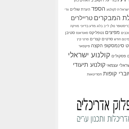
גיבורי על
דוקאביב
האחים כהן
הספד
הערת שוליים
שראלית לקולנוע
וודי
ת המבקרים
טריילרים
ריסטופר נולן
מדע בדיוני
לייב בלוג
מוזיקה
מפיצים
סטיבן
נטפליקס
כבים
סאנדאנס
סרטים קצרים
יכום חודש
סרטי קיץ
 סינמסקופ הקצה
פיקסאר
קולנוע ישראלי
פסקולים
קולנוע תיעודי
שראלי עצמאי
ברי קופות
תסריטאות