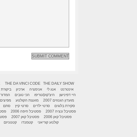
X
THE DA VINCI CODE
THE DAILY SHOW
אינטרנט
אנג לי
אנימציה
ארכיון
ביקורת
היי דפינישן
היצ'קוק/טריפו
הכי טובים
המדור 
מועדון הגנוזים 2007
מועצת הקולנוע
מפיצים
סקירת בלוגים
סרטי ילדים
סרטי קיץ
סתם
פסטיבל ונציה 2007
פסטיבל חיפה 2006
פסטיב
פסטיבל קאן 2006
פסטיבל קאן 2007
פסטיבל
קולנוע קוריאני
קטמנדו
קטנוניזם