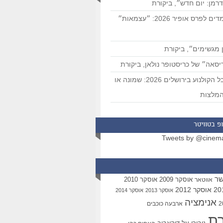
רמן: יום חדש״, ביקורת
המועמדים לפרס אופיר 2026: ״עצמאות״
 מגשימים״, ביקורת
סאה״ של כריסטופר נולאן, ביקורת
פסטיבל הקולנוע בירושלים 2026: שמונה או
מלצות
פ בטוויטר
Tweets by @cinem
שר
אוסקר 2009
אוסקר 2010
אווטאר
אוסקר 2012
אוסקר 2013
אוסקר 2014
אנימציה
ארבעה כוכבים
רת