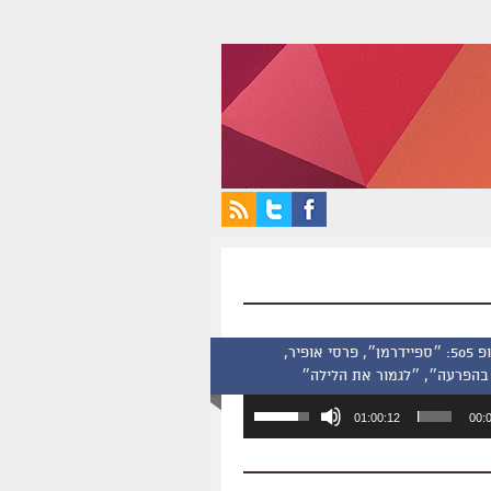
סינמסקופ 505: ״ספיידרמן״, פרסי אופיר,
בהפרעה״, ״לגמור את הלילה״
השתמש
01:00:12
00:
במקש
למעלה/למטה
כדי