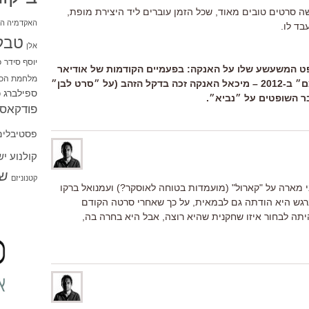
 סרטים טובים מאוד, שכל הזמן עוברים ליד היצירת מופת,
האקדמיה הי
בד לו.
טבל
אלן
יוסף סידר
כ
פט המשעשע שלו על האנקה: בפעמיים הקודמות של אודיאר
מלחמת הכו
בקאן – ״נביא״ ב-2009 ו״חלודה ועצם״ ב-2012 – מיכאל האנקה זכה בדקל הזהב (על ״סרט לבן״
ספילברג
ס
 השופטים על ״נביא״.
פודקאסט
פסטיבלים
קולנוע י
שו
קטנוניזם
י מארה על "קארול" (מועמדות בטוחה לאוסקר?) ועמנואל ברקו
נרגש היא הודתה גם לבמאית, על כך שאחרי סרטה הקודם
היתה לבחור איזו שחקנית שהיא רוצה, אבל היא בחרה בה,