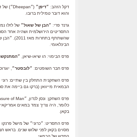
דקל הזהב:
״דיפן״
(״heepan
והוא דובר טמילית ברובו.
גרנד פרי:
״הבן של שאול״
של לזלו נמ
התסריטים הירושלמית ושהיה אחד הסרט
שהשתתף בתחר
הבינלאומי.
פרס הבימוי: הו שיאו-שיאן,
״המתנקשת
פרס חבר השופטים:
״לובסטר״
, יוגרו
פרס השחקנית התחלק בין שתיים: רוני 
הבמאית מייוואן (ברקו גם ביימה את 
כלומר, היה צריך צמד במאים אמריקאי
בקאן.
פרס התסריט: ״כרוני״ של מישל פרנקו 
מסוים בקאן לפני שלוש שנים. בראש ח
החדש של הבמאי.