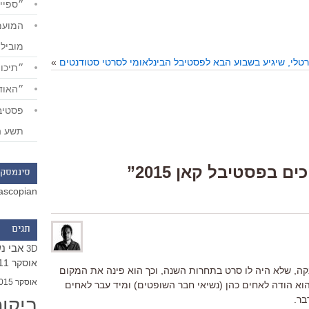
״ספייד
מוביל
רטלי, שיגיע בשבוע הבא לפסטיבל הבינלאומי לסרטי סטודנטים
»
״תיכון
״האודי
תשע ה
סינמסקו
ascopian
תגים
אבי נ
3D
אוסקר 2011
נקה, שלא היה לו סרט בתחרות השנה, וכך הוא פינה את המקום
אוסקר 2015
הוא הודה לאחים כהן (נשיאי חבר השופטים) ומיד עבר לאחים
ביקו
בר.