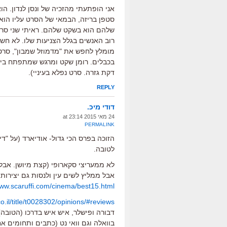
אני הופתעתי מהזכיה של ונסן לנדון. הו
סטפן בריזה, הבמאי של הסרט עליו הוא 
שלהם הוא בשקט שלהם. ראיתי שני סרט
רוב האנשים בגלל הצניעות שלו. לא חשב
בכבלים. רומן שקט ומרגש שמתפתח בין לנד
דקת גזרה. סרט נפלא בעיניי).
REPLY
דודי מיכ.
24 מאי 2015 at 23:14
PERMALINK
הזוכה בפרס הכי גדול- אודיארד (על "די
לטובה.
לא ממעריצי סקארופי (קצת מיושן. אבל ג
אבל ממליץ לשים עין ולנסות גם יצירות
www.scaruffi.com/cinema/best15.html
o.il/title/t0028302/opinions/#reviews
דבורה ופישלר, איש איש בדרכו (הטובה)
בוואלה וגם וואי נט (כתבים ותחומים אח