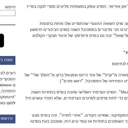
D״) של ז׳אק אודיאר. הסרט עוסק במשפחת פליטים מסרי לנקה בפריז
חיפוש
ש, סרט השואה ההונגרי שהתסריט שלו פותח בחממת
ים הכי מדוברים בפסטיבל השנה (וסרט הביכורים הראשון
ות מאז 2011). ״הבן של שאול״ זכה גם בפרס פיפרסקי של איגוד מבקרי הקולנוע
״
תמכו ב"
ס לנתימוס
רוצים לעז
מארה מ״קרול״ של טוד היינס ועמנואל ברקו מ״המלך שלי״ של
המבקרים 
סרט הפתיחה של הפסטיבל, ״ראש מורם״).
ב-Patreon
התמיכה, 
פרס השחקן: ונסן לנדון, ״Measure of Man״. הסרט הצרפתי השלישי שזוכה בפרס בתחרות השנה.
"סינמסקופ
ים כדי לתת פרסים לסרטים הצרפתיים, שלא תמיד עושים חיל
לחצו כאן
המקסיקאי, שסרטו הקודם, ״אחרי לוסיה״, זכה בפרס מבט
הירשמו 
בר השופטים בתחרות אז עמד טים רות, שמככב כעת בסרטו