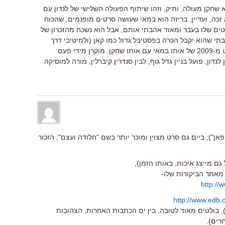
א שחקן מעולה, ותיק, וזהו שיתוף הפעולה השלישי של לנדון עם
זכה, ועדיין, בריזה הוא במאי שעושה סרטים מופנמים, שהכוח
ים שלו בעבר ומאוד אהבתי אותם, אבל הוא נשכח מהזכרון של
תי שהוא יקבל הכרה בפסטיבל גדול כמו קאן (ולמיטיבי דרך
מומלץ לחפש את "מדמוזל שמבון", סרט מ-2009 של אותו במאי עם אותו שחקן. מוקרן מידי פעם
ון, פועל בניין גדל גוף, לבין סנדרין קיברלין, מורה למוסיקה
פאן"), ביים גם סרט מצוין ומוכר יותר בשם "חלודה ועצם", הזכור
ם מייצג איכות, באותו הזמן),
 מאתר הביקורות שלו-
http://
http://www.edb.c
, בולטים מאוד לטובה, בין ים הכתבות האחרות, הצהובות
רים).