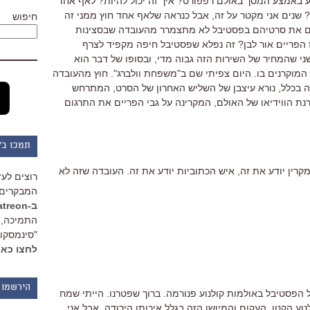
ע באמצע המסך באולם רפפורט? איך זה יכול להיות? לאף אחד
שנים אני מקטר על זה, אבל כנראה שלאף אחד חוץ ממני זה
חיפוש
ם את סרטיהם בפסטיבל לא מתצמרר מהעובדה שבסצינות
 הפריים אור לבן? זה נפלא שפסטיבל חיפה מקפיד לצרף
ני שהמחיר של השירות הזה גבוה מדי, ובסופו של דבר הוא
מוקרנים בו. היום צפיתי שם ב"משפחת וולברג". חוץ מהעובדה
 בכלל, נורא עיצבן של השליש האחרון של הסרט, המתרחש
נת הווידיאו של האולם, המקרינה על גבי הפריים את התרגום
תמכו ב"
מקרין יודע את זה, איש הכתוביות יודע את זה. העובדה שזה לא
רוצים לעז
המבקרים 
ב-Patreon
התמיכה, 
"סינמסקופ
לחצו כאן
הירשמו 
 הפסטיבל באולמות קולנוע פנורמה. ברוך שפטרנו. הייתי שמח
וע הקטן, העקום והמיושן הזה בגלל איכותו הירודה, אבל אני