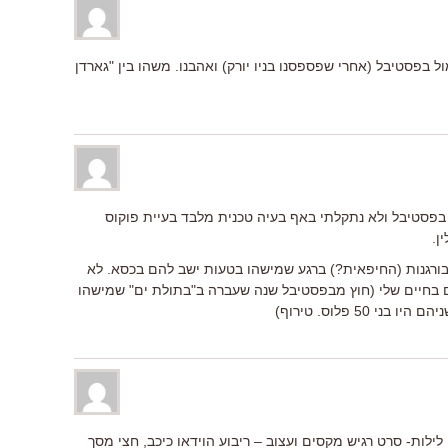
ינו אתמול בפסטיבל (אחרי שפספסנו בניו יורק) ואהבנו. משהו בין "גארדן
ו, הייתי עד כה ב12 סרטים בפסטיבל ולא נתקלתי באף בעיה טכנית מלבד בעיית פוקוס
ן.
ורגנות (החיפאית?) ברגע שמישהו בטעות ישב להם בכסא. לא
 בחיים שלי (חוץ מבפסטיבל שנה שעברה ב"בתולת ים" שמישהו
50 פלוס. טירוף)
ילות- סרט רגיש מקסים ועצוב – ריבוע הוידאו כיכב, חצי מסך