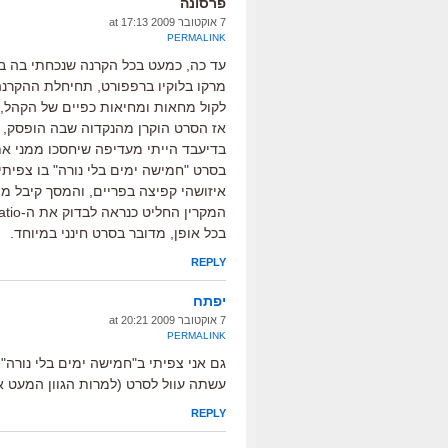
פרסונה
7 אוקטובר 2009 at 17:13
PERMALINK
עד כה, כמעט בכל הקרנה שנכחתי בה בפ
מרקו בלוקיו ברפפורט, תחיחלת ההקרנה
לקול מחאות ומחיאות כפיים של הקהל, 
אז הסרט הוקרן מהנקדוה שבה הופסק, ו
בדיעבד הייתי מעדיפה שיחסכו ממני א
בסרט "חמישה ימים בלי נורה" בו צפית
איזושהי קפיצה בפריים, והמסך קיבל מ
בכל אופן, מדובר בסרט חינני במיוחד.
REPLY
יפתח
7 אוקטובר 2009 at 20:21
PERMALINK
גם אני צפיתי ב"חמישה ימים בלי נורה"
עשתה עוול לסרט (למרות הגוון המעט א
REPLY