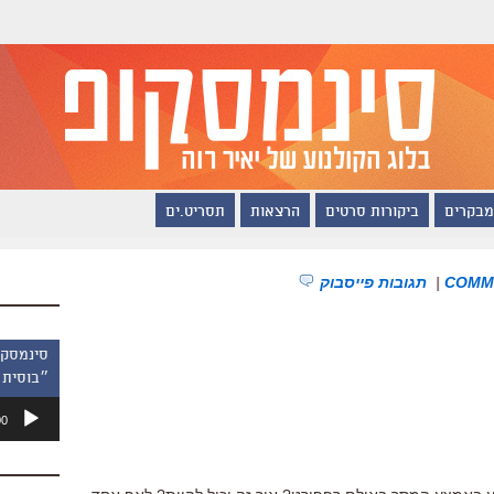
מבקרים
ביקורות סרטים
הרצאות
תסריט.ים
|
תגובות פייסבוק
״בוסית 
נגן
00
אודיו