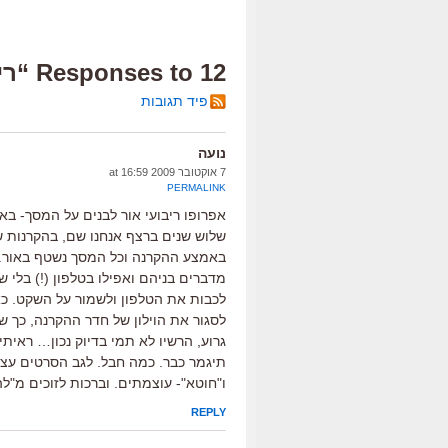
12 Responses to “ריבוע לבן”
פיד תגובות
נועה
7 אוקטובר 2009 at 16:59
PERMALINK
אפרופו ריבועי אור לבנים על המסך- בא
שלוש שנים ברצף אנחנו שם, בהקרנות ש
באמצע ההקרנה וכל המסך נשטף באור. ו
מדברים בניהם ואפילו בטלפון (!) בלי
לכבות את הטלפון ולשמור על השקט. כאי
לסגור את הוילון של חדר ההקרנה, כך 
גרוע, הרשיו לא תמי בדיוק נכון… רא
תיגמר כבר. כמה חבל. לגב הסרטים עצמ
ו"חוטא"- עוצמתים. וברכות לזוכים מ"לה
REPLY