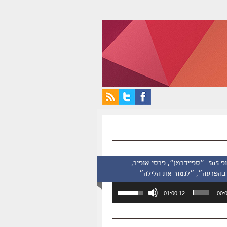
סינמסקופ 505: ״ספיידרמן״, פרסי אופיר,
בהפרעה״, ״לגמור את הלילה״
השתמש
01:00:12
00:
במקש
למעלה/למטה
כדי