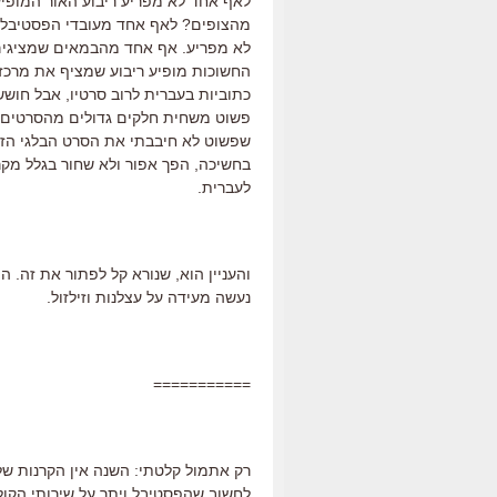
לאף אחד לא מפריע ריבוע האור המופי
מהצופים? לאף אחד מעובדי הפסטיבל? 
לא מפריע. אף אחד מהבמאים שמציגי
החשוכות מופיע ריבוע שמציף את מרכז
כתוביות בעברית לרוב סרטיו, אבל חושש
פשוט משחית חלקים גדולים מהסרטים ה
שפשוט לא חיבבתי את הסרט הבלגי הזה
בחשיכה, הפך אפור ולא שחור בגלל מקר
לעברית.
והעניין הוא, שנורא קל לפתור את זה. ה
נעשה מעידה על עצלנות וזילזול.
===========
רק אתמול קלטתי: השנה אין הקרנות של
לחשוב שהפסטיבל ויתר על שירותי הקולנ