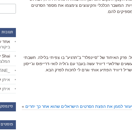
יות: המשבר הכלכלי והקיצוצים צימצמו את מספר הסרטים
ספיקים להם.
תגובות 
אחד
ע
ביקור
Shai
ע
: פרק האיחוד של "סיינפלד" ב"תרגיע" בו צפיתי בלילה. חשבתי
המלצו
ם שדלארי דיוויד עשה בעבר עם ג'וליה לואי-דרייפוס וג'ייסון
ריל דיוויד הפתיע אותי וגרם לי לחכות לפרק הבא.
_LiBERTiNE_
איתן
ע
איתן
ע
 יעזור לממן את הפצת הסרטים הישראלים שהוא אחר כך יחרים
»
סינמסקו
פוסטים 