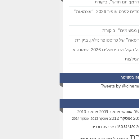
רמן: יום חדש״, ביקורת
המועמדים לפרס אופיר 2026: ״עצמאות״
 מגשימים״, ביקורת
סאה״ של כריסטופר נולאן, ביקורת
פסטיבל הקולנוע בירושלים 2026: שמונה או
מלצות
פ בטוויטר
Tweets by @cinem
שר
אוסקר 2009
אוסקר 2010
אווטאר
אוסקר 2012
אוסקר 2013
אוסקר 2014
אנימציה
ארבעה כוכבים
רת