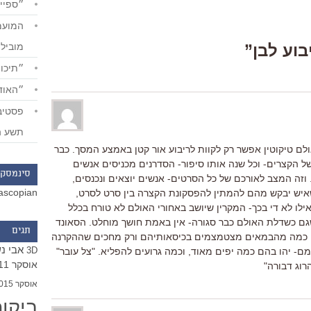
״ספייד
מוביל
״תיכון
״האודי
תשע ה
ולם טיקוטין אפשר רק לקוות לריבוע אור קטן באמצע המסך. כבר
ל הקצרים- וכל שנה אותו סיפור- הסדרנים מכניסים אנשים
סינמסקו
זה המצב לאורכם של כל הסרטים- אנשים יוצאים ונכנסים,
ascopian
 שאיש יבקש מהם להמתין להפסקונת הקצרה בין סרט לסרט,
לו לא די בכך- המקרין שיושב באחורי האולם לא טורח בכלל
שגם כשדלת האולם כבר סגורה- אין באמת חושך מוחלט. הסאונד
תגים
יתי כמה מהבמאים מצטמצמים בכיסאותיהם ורק מחכים שההקרנה
אבי נ
3D
ם- יהו בהם כמה יפים מאוד, וכמה גרועים להפליא. "צל עובר"
אוסקר 2011
רוג דבורה"
אוסקר 2015
ביקו