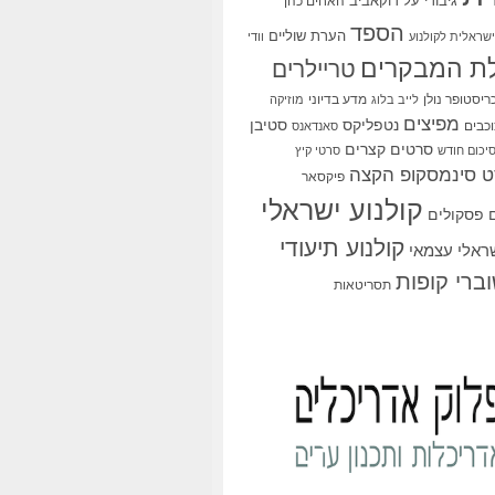
גיבורי על
דוקאביב
האחים כהן
הספד
הערת שוליים
שראלית לקולנוע
וודי
ת המבקרים
טריילרים
ריסטופר נולן
מדע בדיוני
לייב בלוג
מוזיקה
מפיצים
סטיבן
נטפליקס
כבים
סאנדאנס
סרטים קצרים
יכום חודש
סרטי קיץ
 סינמסקופ הקצה
פיקסאר
קולנוע ישראלי
פסקולים
קולנוע תיעודי
שראלי עצמאי
ברי קופות
תסריטאות