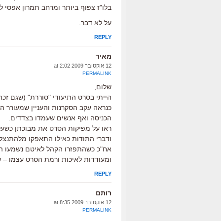
בלו"ז צפוף ביותר ומרחב תמרון אפסי 
על לא דבר.
REPLY
מאיר
12 אוקטובר 2009 at 2:02
PERMALINK
שלום,
הייתי בסרט התיעודי "סוררת" (שגם זכה
כנראה עקב הסקרנות והעניין שמעורר 
הכניסה ואף אנשים שעמדו בצדדים.
ראו על מפיקות הסרט את מבוכתן כשעל
ודברי התודות כאילו התאפקו מלהתנצל
אח"כ כשהתפזרו הקהל לאיטם נשמעו המו
ומעודדות לאיכות ורמת הסרט עצמו – ש
REPLY
רותם
12 אוקטובר 2009 at 8:35
PERMALINK