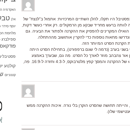
האקדמיה הי
טבל
סטיבל היו תקלו, להלן השתיים המרכזיות: אתמול ב"לנצח" של
אלן
 לוותה ברעש מחריד שבקע מן הרמקולים. רק אחרי כעשר דקות,
יוסף סידר
כ
הואילו המקרינים להפסיק את ההקרנה ולפתור את הבעיה. גם
מלחמת הכו
נדרשו מחאות נוספות כדי להקרין אותושוב מההתחלה.
ספילברג
ס
ת הקרנת הסרט המיותר הזה.
פודקאסט
י בשני בערב (נדמה לי שגם ברפפורט), בתחילת הסרט היתה
ן אור צהבהב מוזר לאורך כל הסרט. מה גם, שבערך באמצע
פסטיבלים
המקרין החליט כנראה לבדוק את ה-ratio של ההקרנה והמסך קפץ מלטרבוקס, ל-4:3 וחזרה ל-16:9. פה,
קולנוע י
שו
קטנוניזם
, והייתה תחושה שהסרט הוקרן בלי נורה. איכות ההקרנה ממש
נטישמי שלו).