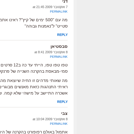
דני
7 אוקטובר 2009 at 21:45
PERMALINK
מה עם "500 ימים של קיץ"? רא
סטייט" ל"נאמנות גבוהה"
REPLY
סבסטיאן
8 אוקטובר 2009 at 8:41
PERMALINK
טפו טפו טפ
סמי-מבאסת בהקרנה השנייה של פרנקלי
מה שאותי מדהים זו החיה שיוצאת מהב
ראיתי התנהגות כזאת מאנשים מבוגרים
אשכרה התיישב על מישהי שלא קמה. שניהם היו בני 
REPLY
צבי
8 אוקטובר 2009 at 10:04
PERMALINK
אתמול באולם רפופורט בהקרנה של היו ל