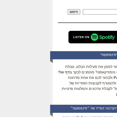
להגביר
או
חיפוש
להנמיך
עוצמת
שמע.
סינמסקופ"
ור לממן את פעילות הבלוג, טבלת
והפודקאסט? מוזמנים לבקר
בדף שלי
ולבחור לכם את אחת מדרגות
ולהצטרף לקבוצות הסודיות של
" לקבלת עדכונים והמלצות פרטיות.
לעדכוני המייל של ״סינמסקופ״