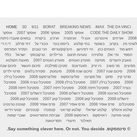
HOME
3D
9/11
BORAT
BREAKING NEWS
IMAX
THE DA VINCI
THE DAILY SHOW
CODE
אוסקר 2005
אוסקר 2006
אוסקר 2007
אוסקר
2008
אורחים
אינטרנט
אנג לי
אנימציה
ארכיון
ביקורת
במאים שעברו ניתוח
לשינוי מין
בקרוב
בשוטף
בתי קולנוע
ג'יימס בונד
גיבורי על
דוד פרלוב
די.וי.די
דפש מוד
האחים כהן
היי דפינישן
היצ'קוק/טריפו
הכי טובים
המדור המודפס
הספד
וודי אלן
טלוויזיה
טעויות תרגום
טריילרים
טרקובסקי
ישראל
כללי
מאבק היוצרים
מוזיקה
מועדון הגנוזים
מועדון הגנוזים 2007
מועצת הקולנוע
מפיצים
מר משיב
ניו יורק
סאנדאנס
סטיבן ספילברג
סיכום העשור
סיכום שנה
2006
סיכום שנה 2007
סיכום שנה 2008
סינמטק
סקירת בלוגים
סרטי ילדים
סרטי קיץ
סתם
פול מקרטני
פוליצרוסקופ
פוליצרסקופ 2006
פסטיבל ברלין
2006
פסטיבל ברלין 2007
פסטיבל ברלין 2008
פסטיבל ונציה 2006
פסטיבל
ונציה 2007
פסטיבל חיפה 2006
פסטיבל חיפה 2007
פסטיבל חיפה 2008
פסטיבל טורונטו 2006
פסטיבל ירושלים 2006
פסטיבל ירושלים 2007
פסטיבל
ירושלים 2008
פסטיבל קאן 2006
פסטיבל קאן 2007
פסטיבל קאן 2008
פסטיבלים
פרס אופיר 2006
פרס אופיר 2007
פרס אופיר 2008
קוונטין טרנטינו
קולנוע איטלקי
קולנוע ישראלי
קולנוע קוריאני
קטמנדו
קטנוניזם
קטעי וידיאו
קטעי מוזיקה
ראזיסקופ
ראזיסקופ 2006
שביתת התסריטאים
שוברי קופות
תאילנד
תיעודי
תסריטאות
© סינמסקופ. Say something clever here. Or not. You decide.