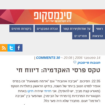
ראשי
על אודות/יצירת קשר
טבלת המבקרים
ביקורות סרטים
הרצאות
תסריט.ים
14 ספטמבר 2006 | 20:08
~
30 COMMENTS
|
תגובות פייסבוק
טקס פרסי האקדמיה: דיווח חי
22:35: הסיכום. "אביבה אהובתי" וגם "אדמה משוגעת" זכו בפרס
אופיר לסרט הטוב ביותר של השנה, בתיקו הראשון בתולדות הטקס
(מאורע קצת מביך, יש להוסיף). אני
חזיתי
שיהיה
תיקו
באחת
הקטגוריות המרכזיות (הימרתי על הבימוי), ושהפער בין "אביבה
ו"אדמה" זעום. מתברר שלא היה פער כלל.