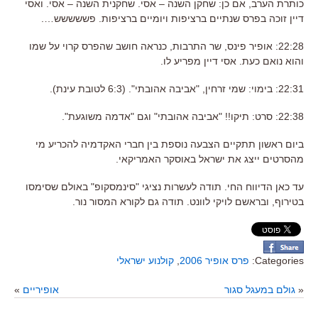
כותרת הערב, אם כן: שחקן השנה – אסי. שחקנית השנה – אסי. ואסי
דיין זוכה בפרס שנתיים ברציפות ויומיים ברציפות. פששששש….
22:28: אופיר פינס, שר התרבות, כנראה חושב שהפרס קרוי על שמו
והוא נואם כעת. אסי דיין מפריע לו.
22:31: בימוי: שמי זרחין, "אביבה אהובתי". (6:3 לטובת עינת).
22:38: סרט: תיקו!! "אביבה אהובתי" וגם "אדמה משוגעת".
ביום ראשון תתקיים הצבעה נוספת בין חברי האקדמיה להכריע מי
מהסרטים ייצג את ישראל באוסקר האמריקאי.
עד כאן הדיווח החי. תודה לעשרות נציגי "סינמסקופ" באולם שסימסו
בטירוף, ובראשם לויקי לוונט. תודה גם לקורא המסור נור.
Categories:
פרס אופיר 2006
,
קולנוע ישראלי
«
גולם במעגל סגור
אופיריים
»