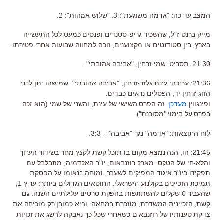
המצב עד כה: "אדמה משוגעת": 3. "שלוש אמהות": 2.
מייק ברנט ז"ל, שהשכיר גריפ-סטנדים ופנסים כמעט לכל התעשייה
בארץ, בין סטודנטים או מקצוענים, זוכה למחווה שבועות אחרי פטירתו.
21:30: תסריט: שמי זרחין, "אביבה אהובתי".
21:36: עריכה: עינת גלזר-זרחין, "אביבה אהובתי". שמישהו יתן לבני
הזוג זרחין יד, הפסלים נראים כבדים.
ופינגווין
מעדכן
: זה הפרס השישי של עינת, והשני של שמי (הוא זכה
בפרס על בימוי "מסוכנת").
לוח התוצאות: "אדמה" נגד "אביבה" – 3:3.
21:45: הו, הנה נמצא מקום בו תוכל קשת לקצץ מחר בשידור הערוך
והלא-חי של הטקס: מארק רוזנבאום, יו"ר האקדמיה, מתבלבל עם
תפקידו כיו"ר איגוד המפיקים לשעבר, ומוחה בנאומו על הפסקת
תמיכת הזכיינים בקולנוע הישראלי. החוטאים הגדולים ביותר: ערוץ 1,
שהעביר 0 שקלים להשתתפות בהפקת סרטים עלילתיים השנה. גם
קשת, הזכיינית המשדרת, מוזכרת במחאה. והיא כמובן רק מוכיחה את
צדקת טענותיו של רוזנבאום כשאחרי שכל כך נאבקה להשג את זכויות