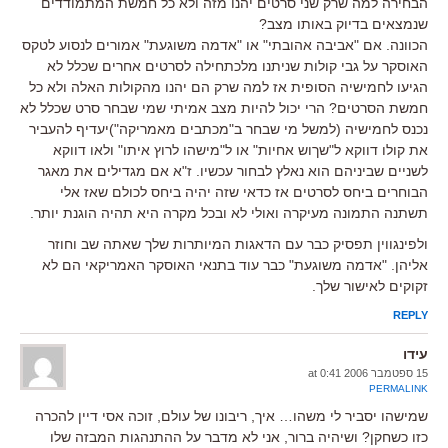
הבחירה למה שרק שני סרטים יהנו מזה ולא כל חמשת המתמודדים
שנמצאים בדיוק באותו מצב?
הכוונה. אם "אביבה אהובתי" או "אדמה משוגעת" אמורים לנסוע לטקס
האוסקר על גבי קולות שניתנו מלכתחילה לסרטים אחרים שכלל לא
הגיעו לחמישיה הסופית אז למה שרק הם יהנו מהקולות האלה ולא כל
חמשת הסרטים? הרי יכול להיות מצב אמיתי שמי שבחר סרט שכלל לא
נכנס לחמישיה (למשל מי שבחר ב"מכתבים מאמריקה")יעדיף להעביר
את קולו דווקא ל"שךוש אחיות" או ל"מישהו לרוץ איתו" ולאו דווקא
לשניים שביניהם הוא נאלץ לבחור עכשיו. ז"א אם מגדילים את מאגר
הבוחרים ביחס לסרטים אז כדאי שזה יהיה ביחס לכולם שאז אלי
תשתנה התמונה מעיקרה ואולי לא ובכל מקרה היא תהיה הוגנת יותר.
ולפינגווין תפסיק כבר עם הדאגות המיותרות שלך שאתה שב וחוזר
אליהן. "אדמה משוגעת" כבר עוד בתנאי האוסקר האמריקאי הם לא
זקוקים לאישור שלך.
REPLY
עידו
15 ספטמבר 2006 at 0:41
PERMALINK
שמישהו יסביר לי משהו… איך, ריבונו של עולם, זוכה אסי דיין להכרה
כזו כשחקן? ושיהיה ברור, אני לא מדבר על ההתנהגות המבזה שלו