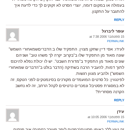
בעפולה או במקום דומה, יוצרי הסרט לא זקוקים לך כדי לדעת איך
להתגבר על התקנון.
REPLY
עופר ליברגל
15 ספטמבר 2006 at 7:38
PERMALINK
לעידו: אסי דיין שחקן מצוין. התפקיד שלו ב:הדבריםשמאחורי השמש"
שונה מאוד מן התפקיד שלו ב"בקרוב יקרה לך משהו טוב" ושניהם
שונים מאוד מן התפקיד ב"מדורת השבט". יש לו יכולת נפלא להיכנס
לתוך דמות, להעביר הרבה בשתיקה (הדבר בולט ב"הדברים שמאחורי
השמש") ולהביע מגוון רגשות.
לפינגווין: כל סרטים המועמדים מקורנים בסינמטקים לפני הטקס, זה
לא במסגרת פסטיבל ונמכרים כרטיסים לקהל הרחב, זה לא נחשב
הקרנה מסחרית?
REPLY
עידן
15 ספטמבר 2006 at 10:05
PERMALINK
זה נוגע ללב באופן מסויים(במקום לומר מעורר רחמים) איך מנסים