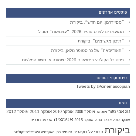
פוסטים אחרונים
״ספיידרמן: יום חדש״, ביקורת
המועמדים לפרס אופיר 2026: ״עצמאות״ מוביל
״תיכון מגשימים״, ביקורת
״האודיסאה״ של כריסטופר נולאן, ביקורת
פסטיבל הקולנוע בירושלים 2026: שמונה או תשע המלצות
סינמסקופ בטוויטר
Tweets by @cinemascopian
תגים
אבי נשר
אוסקר 2011
אוסקר 2012
אוסקר 2009
אוסקר 2010
3D
אווטאר
אנימציה
אוסקר 2015
ארבעה כוכבים
אוסקר 2013
אוסקר 2014
ביקורת
גיבורי על
דוקאביב
האחים כהן
האקדמיה הישראלית לקולנוע