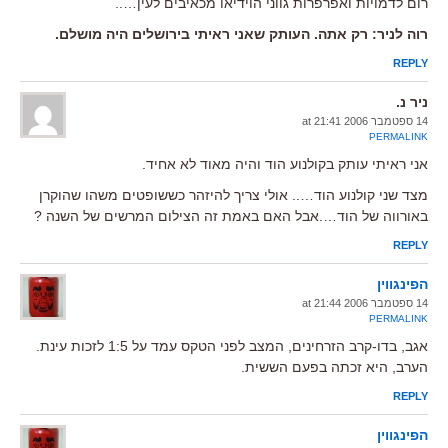
רום לדמויות ואפרפרות גווני הוידיאו מכאיבים לעין…..
רוה לניר: רק אתה. העותק שאני ראיתי בירושלים היה מושלם.
REPLY
ניר נ.
14 ספטמבר 2006 at 21:41
PERMALINK
אני ראיתי עותק בקולנוע הוד והיה מאוד לא אחיד.
מצד שני קולנוע הוד….. אולי צריך להיזהר כששופטים משהו שהוקרן
באורווה של הוד….אבל האם באמת זה הצילום המרשים של השנה ?
REPLY
הפינגווין
14 ספטמבר 2006 at 21:44
PERMALINK
אגב, בדו-קרב הזרחינים, המצב לפני הטקס עמד על 1:5 לזכות עינת.
הערב, היא זכתה בפעם הששית.
REPLY
הפינגווין