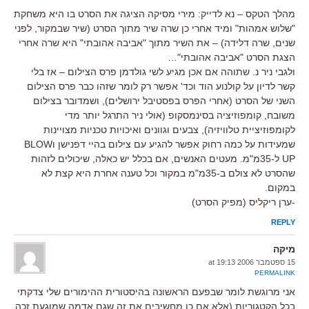
מהלך הטקס – נא לדייק: מירי מסיקה הציגה את הסרט בו היא משחקת
"שלוש אמהות" ומיד אחרי כן שרה שיר מתוך הסרט (שיר שבמקור, לפני
שנים, שרה דלידה) – את השיר מתוך "אביבה אהובתי" היא שרה אחרי
הצגת הסרט "אביבה אהובתי"…
ולגבי ניר נ. שתוהה אם אכן מגיע לשי גולדמן פרס הצילום – אז בלי
קשר לדיון על קולנוע הוד וכד' אפשר רק לומר שזהו כבר פרס הצילום
השני של הסרט (אחרי הפרס בפסטיבל ירושלים), ושמדובר בצילום
משובח, קומפוזיציה בסינמסקופ (אולי ניר התרגל יותר מדי
לקומפוזיציית טלוויזיה), צבעים וגוונים ואיכויות טכניות מצויינות
שמעידות על כמה רחוק אפשר להגיע עם צילום בהיי דפנישן וBLOW
UP ל-35מ"מ. מעטים האנשים, אם בכלל יש כאלה, שיכולים לזהות
שהסרט לא צולם ב-35מ"מ במקור וכל טענה אחרת היא קצת לא
במקום.
-ערן ריקליס (מפיק הסרט)
REPLY
מיקה
15 ספטמבר 2006 at 19:13
PERMALINK
אני מרוגשת לומר שבפעם הראשונה בהיסטורית ההימורים שלי צדקתי
בכל הקטגוריות (אלא אם כן מחשיבים את זה שגם אדמה שמוגעת זכה