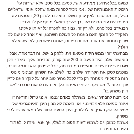
כמעט בכל אירוע (וממידע אישי, כמעט בכל סט), אלא ישירות על
היכולות האמנותיות שלו. אני מכיר לפחות מאה שחקני אופי ישראליים
בגילו, וברמה טובה לאין ערוך משלו. הוא כבר לא בן 20, והסמים לא
היטיבו עם עור הפנים שלו, כך שערך ויזואלי מוסף אין לו. ועדיין…
הבנאדם בכל סרט, ולא רק זה, גם זוכה להכרה על *אותו פאקינג
תפקיד* כל הזמן! האם באמת כל העולם השתגע, ואף אחד לא שם לב
שדיין ממחזר את אותן מחוות פיזיות, אותם ניואנסים, לאן שהוא לא
הולך?
מבחינתי זוהי ממש חידה מטאפיזית. ללהק בן-של, זה דבר אחד. אבל
באיזשהו שלב, נגיד הפעם ה-200 שזה קורה, הבדיחה עליך. כיצד ייתכן
שגם יוצרים צעירים, ונועזים במידת מה, יובל שפרמן הוא דוגמה טובה,
מוכנים לסכן את הקריירה שלהם כדי לשלב את השחקן הבינוני מינוס
הזה בתפקידי מפתח? רק כדי לקבל מחיר טוב יותר על קוק? האם לדיין
ערך בקופה? מסופקתני שמי מאיתנו הלך אי פעם לראות סרט כי "אסי
דיין משחק בו".
אני רוצה להבהיר שאינני משתלח באדם עצמו, אינני טרול והודעה זו
איננה ספאם פלאמבויינטי. אני באמת לא מבין היכן האינטגריטי של
אנשי הליהוק בארץ, או לחלופין, היכן הטעם הטוב של במאי ארצנו לגבי
משחק.
אשמח כמובן גם לשמוע דעות הפוכות לשלי, אך אנא, עיזרו לי לפתור
בעיה מהותית זו.