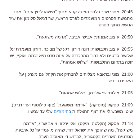
20:45: אחרי שבר בלפר הציגה קטע מתוך "מישהו לרוץ איתו", אחד
מחמשת הסרטים המועמדים לפרס הראשי, שר דניאל סלומון את שיר
הנושא מתוך הסרט.
20:50: עיצוב אמנותי: אבישי אביבי, "אדמה משוגעת".
20:55: עיצוב תלבושות: רונה דורון. רגע של מבוכה. דורון מועמדת על
שלושה סרטים ולא ברור מההכרזה על איזה סרט היא זכתה. אוקיי, יש
זוכה בתחום התלבושות: "שלוש אמהות".
21:00: מוני ובראבא מצליחים להצחיק את הקהל עם מערכון על
האחים ברבש.
21:05: צילום: שי גולדמן, "שלוש אמהות".
21:09: פסקול (מוסיקה): "אדמה משוגעת" (צוף פילוסוף ועדי רנרט).
שיט, משבש לי את רצף ההצלחות
בהימורים
שלי עד עכשיו.
21:18: פסקול (הקלטה ומיקס): אלי ירקוני ויואב שריג, "אדמה
משוגעת". מה שהופך את ישראל דוד, שהיה מועמד על כל ארבעת
הסרטים האחרים בקטגוריה, לברנש די מאוכזב הערב.