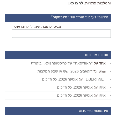
והמלצות פרטיות.
לחצו כאן
הירשמו לעדכוני המייל של ״סינמסקופ״
הכניסו כתובת אימייל ולחצו אנטר
תגובות אחרונות
אחד
על
״האודיסאה״ של כריסטופר נולאן, ביקורת
Shai
על
דוקאביב 2026: שש או שבע המלצות
_LiBERTiNE_
על
אוסקר 2026: כל הזוכים
איתן
על
אוסקר 2026: כל הזוכים
איתן
על
אוסקר 2026: כל הזוכים
סינמסקופ בפייסבוק