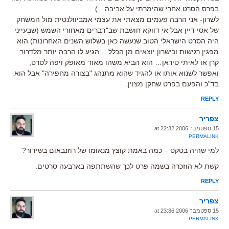
בפרס הסרט אחרי שהימרתי על אביבה…)
לשרון- אני הרבה פעמים מצאתי את עצמי אמביוולנטית מול המשחק
של אסי דיין אבל אי דווקא חושבת שב"דברים מאחורי השמש (שבעייני
היה הסרט הישראלי הטוב שנעשה כאן בשלוש השנים האחרונות) הוא
מפגין רגישות וכישרון יוצאים מן הכלל… הגיע לו הרבה יותר מלדרור
קרן או לאיתי טיראן… הוא הביא משהו מאוד מאופק ויפה לסרט,
ואפשר לשנוא אותו או להגיד שהוא מתנהג "בצורה מחפירה" אבל הוא
בד"כ והפעם בפרט שחקן מצוין.
REPLY
צפריר
15 ספטמבר 2006 at 22:32
PERMALINK
למי שהיה בטקס – כמה באמת קוצץ מנאומו של רוזנבאום בשידור?
קשת לא הוזכרה בשמה פרט לכך שהשתתפה בארבעה סרטים.
REPLY
צפריר
15 ספטמבר 2006 at 23:36
PERMALINK