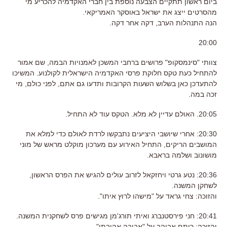
ביום ראשון תתקיים הצבעה נוספת בין חברי האקדמיה להכריע מי
מהסרטים ייצג את ישראל באוסקר האמריקאי.
הנה התנהלות הערב, דקה אחר דקה.
20:00
צוותי "סינמסקופ" פרושים ברחבי המשכן לאמנויות הבמה, שם אמור
להתחיל כעת טקס חלוקת פרסי האקדמיה הישראלית לקולנוע. המשיכו
להתעדכן כאן בשלוש השעות הקרובות ותדעו גם אתם, לפני כולם, מי
זכה במה.
20:05. האולם עדיין לא מלא. הטקס עוד לא התחיל.
20:30: אחרי שיושבי היציעים נתבקשו לרדת לאולם כדי למלא את
המושבים הריקים, התחיל האירוע עם מערכון מוקלט מראש של מוני
מושונוב ושלמה בראבא.
20:36: נטע גרטי ויחזקאל לזרוב עולים להגיש את הפרס הראשון,
לשחקן המשנה.
והזוכה: צחי גראד על "מישהו לרוץ איתו".
20:41: חני פירסטנברג ואיתי תורג'מן מגישים פרס לשחקנית המשנה.
והזוכה: רותם אבוהב על "אביבה אהובתי".