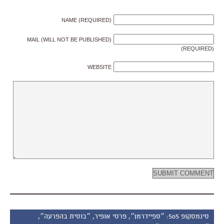
NAME (REQUIRED)
MAIL (WILL NOT BE PUBLISHED)
(REQUIRED)
WEBSITE
סינמסקופ 505: ״ספיידרמן״, פרסי אופיר, ״בוסית בהפרעה״,