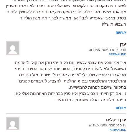
לעשות פה טקס פרסים לקולנוע הישראלי כשזה בעצם לא באמת מעניין
אף אחד שאינו מהברנז'ה. חברי האקדמיה,אם טוב לכם להמשיך לחיות
בסרט מי אני שאפריע לכם? אני ממשיך לצרוך את מנת הוליווד
השבועית שלי!
REPLY
עדן
15 ספטמבר 2006 at 11:07
PERMALINK
איך אני אוכל את עצמי עכשיו. אם רק הייתי נותן את קולי ל"אדמה
משוגעת" ולא ל"גיבורים קטנים", הטוב יותר אך חסר הסיכוי, הייתי
מביא לבדי לזכייה שלו בלי "אביבה אהובתי". ישבתי מול הטופס
והתלבטתי והתלבטתי ובסוף החלטתי להצביע ל"גיבורים קטנים"
בתקווה שייכנס לפחות לחמישייה.
נו, אם רק הייתי מצביע מרץ ולא פרץ בבחירות האחרונות אולי לא
הייתה מלחמה. הכל באשמתי, כמו תמיד.
REPLY
ערן ריקליס
15 ספטמבר 2006 at 15:56
PERMALINK