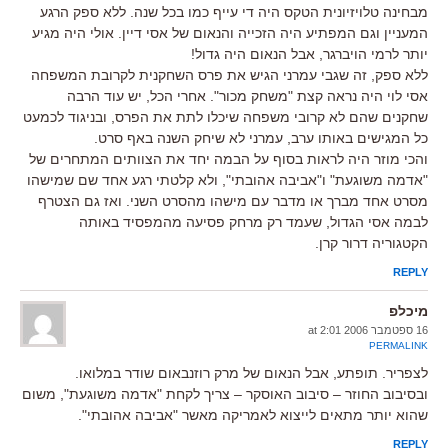
מבחינה טלויזיונית הטקס היה די עייף כמו בכל שנה. ללא ספק הרגע
המעניין וגם המפתיע היה הזכייה והנאום של אסי דיין. אולי היה מגיע
יותר לרמי הויברגר, אבל הנאום היה גדול!
ללא ספק, זה שגבי עמרני הגיש את פרס השחקנית לקרובת המשפחה
אסי לוי היה נראה קצת "משחק מכור". אחרי הכל, יש עוד הרבה
שחקנים שהם לא קרובי משפחה שיכלו לתת את הפרס, ובניגוד לכמעט
כל המגישים באותו ערב, עמרני לא שיחק השנה באף סרט.
והכי מוזר היה לראות בסוף על הבמה יחד את הצוותים המתחרים של
"אדמה משוגעת" ו"אביבה אהובתי", ולא קלטתי רגע אחד שם שמישהו
מסרט אחד מברך או מדבר עם מישהו מהסרט השני. ואז גם הצטרף
לבמה אסי הגדול, שעמד רק מרחק פסיעה מהמפסיד באותה
הקטגוריה דרור קרן.
REPLY
מיכלפ
16 ספטמבר 2006 at 2:01
PERMALINK
לצפריר. תופתע, אבל הנאום של מרק רוזנבאום שודר במלואו.
ובסיבוב החוזר – סיבוב האוסקר – צריך לקחת "אדמה משוגעת", משום
שהוא יותר מתאים לייצוא לאמריקה מאשר "אביבה אהובתי".
REPLY