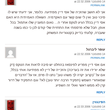
14 ספטמבר 2006 at 22:32
PERMALINK
אני לא חושב שהזכיה של אסי דיין מפתיעה. כלומר, אני ידעתי שיש לו
סיכוי טוב ואין לי שום קשר עם האקדמיה. השאלה האמיתית היא האם
אסי דיין בכלל הגיע לטקס אחרי ה… נאום המעניין שלו אתמול. בכל
אופן, חבל שלא פרסמתי את התחזית שלי קודם לכן כי כמו בשנה
שעברה, קלעתי בדיוק בקטגוריות המשחק.
REPLY
עופר ליברגל
14 ספטמבר 2006 at 22:32
PERMALINK
אם אסי דיין מפריע לפינסאז בהחלט יש סיבה לראות את הטקס (רק
שלא יורידו את זה בעריכה) והזכייה של דיין לא מפתיעה אותי בכלל,
אם על "בקרוב יקרה לך משהו טוב" נתנו לו פרס, אז על "הדברים
שמאחורי השמש (תפקיד הרבה יותר טוב) לא? וגם התפקיד של דרור
קרן לא ממש ראשי ואולי זה השפיע.
REPLY
הפינגווין
14 ספטמבר 2006 at 22:33