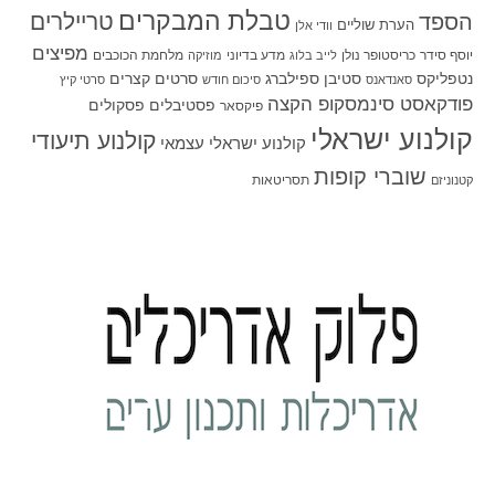
טבלת המבקרים
טריילרים
הספד
הערת שוליים
וודי אלן
מפיצים
יוסף סידר
כריסטופר נולן
מדע בדיוני
מלחמת הכוכבים
לייב בלוג
מוזיקה
סטיבן ספילברג
סרטים קצרים
נטפליקס
סאנדאנס
סיכום חודש
סרטי קיץ
פודקאסט סינמסקופ הקצה
פסטיבלים
פסקולים
פיקסאר
קולנוע ישראלי
קולנוע תיעודי
קולנוע ישראלי עצמאי
שוברי קופות
תסריטאות
קטנוניזם