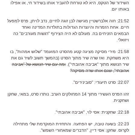
השידור של הטקס, היא לא טורחת להעביר אותו בשידור חי, או אפילו
באותו יום.
21:52: חוה אלברשטיין מגישה לבן זוגה לחיים, נדב לויתן, פרס למפעל
חיים. אחת הזמרות והיוצרות הגדולות בתולדות המדינה ואחד
הבמאים הזניחים בה. מעולם לא היה הצירוף "רגשות מעורבים" כה
ויזואלי.
21:58: מירי מסיקה מציגה קטע מהסרט המועמד "שלוש אמהות", בו
היא משחקת. ואז שרה שיר מתוך הסרט (בהמשך תשוב לשיר גם את
שיר הנושא מתוך "אביבה אהובתי").
ומה עם שיר הנושא של "אביבה
אהובתי", שגם אותו שרה מסיקה?
22:07: סרט תיעודי: "סובינירים".
זהו הפרס העשירי מתוך 14 המחולקים הערב. נותרו סרט, במאי, שחקן
ושחקנית.
22:18: שחקנית: אסי לוי, "אביבה אהובתי".
22:23: בשעה טובה, יש הפתעה. והתחזית המוקדמת שלי מתחילה
לקרוס. שחקן: אסי דיין, "הדברים שמאחורי השמש".