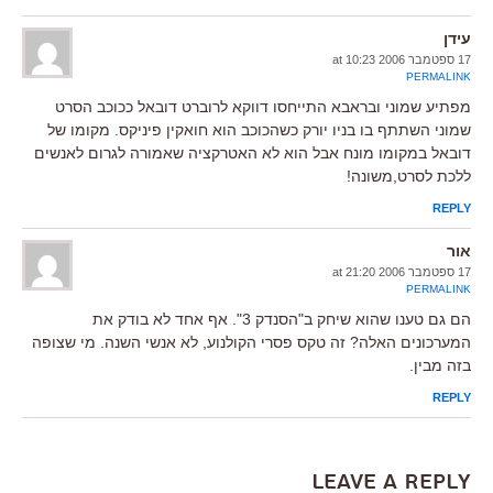
עידן
17 ספטמבר 2006 at 10:23
PERMALINK
מפתיע שמוני ובראבא התייחסו דווקא לרוברט דובאל ככוכב הסרט
שמוני השתתף בו בניו יורק כשהכוכב הוא חואקין פיניקס. מקומו של
דובאל במקומו מונח אבל הוא לא האטרקציה שאמורה לגרום לאנשים
ללכת לסרט,משונה!
REPLY
אור
17 ספטמבר 2006 at 21:20
PERMALINK
הם גם טענו שהוא שיחק ב"הסנדק 3". אף אחד לא בודק את
המערכונים האלה? זה טקס פסרי הקולנוע, לא אנשי השנה. מי שצופה
בזה מבין.
REPLY
Leave a Reply