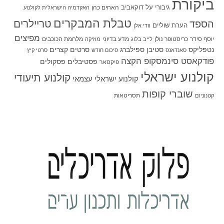
ביקורת
גיבורי על
דוקאביב
האחים כהן
האקדמיה הישראלית לקולנוע
טבלת המבקרים
טריילרים
הספד
הערת שוליים
וודי אלן
מפיצים
יוסף סידר
כריסטופר נולן
מדע בדיוני
מלחמת הכוכבים
לייב בלוג
מוזיקה
סטיבן ספילברג
סרטים קצרים
נטפליקס
סאנדאנס
סיכום חודש
סרטי קיץ
פודקאסט סינמסקופ הקצה
פסטיבלים
פסקולים
פיקסאר
קולנוע ישראלי
קולנוע תיעודי
קולנוע ישראלי עצמאי
שוברי קופות
תסריטאות
קטנוניזם