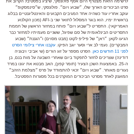
לרשימה הזאת מצטרף היום אסף פולונסקי, שיציג בפסטיבל הקרוב את
סרט הביכורים הארוך שלו, ״שבוע ויום״.
פולונסקי, ש״סינמסקופ״
עוקב אחריו עוד כשהיה אחד המגיבים הקבועים והאינטליגנטיים בבלוג
בראשית ימיו, הוא בוגר המסלול לתואר שני ב-AFI (מכון הקולנוע
האמריקאי). התסריט ל״שבוע ויום״ פותח במחזור הראשון של חממת
התסריטים הבינלאומית של סם שפיגל, ששניים מעמיתיו למחזור כבר
הגיעו לקאן: ״ראן״ של פיליפ לקוט (מבט מסוים) ו״הגננת״ (שבוע
המבקרים). נעמי לב ארי וסער יוגב הפיקו.
עקבנו אחרי צילומי הסרט
לפני 11 חודשים כאן.
הסרט מספר על זוג הורים (שי אביבי ויבגניה
דודינה) שצריכים לחזור לתפקוד ביום שאחרי השבעה על מות בנם, בן
ה-25. באמצעות השכן הצעיר (תומר קפון), האב מבטא את יגונו במרד
נעורים מאוחר. ״שבוע ויום״ זכאי להתמודד על פרס ״מצלמת הזהב״
המוענק לאחד מסרטי הביכורים המוקרנים בכל מסגרות הפסטיבל.