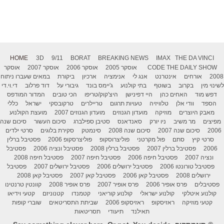
HOME
3D
9/11
BORAT
BREAKING NEWS
IMAX
THE DA VINCI
THE DAILY SHOW
CODE
אוסקר 2005
אוסקר 2006
אוסקר 2007
אוסקר
2008
אורחים
אינטרנט
אנג לי
אנימציה
ארכיון
ביקורת
במאים שעברו ניתוח
לשינוי מין
בקרוב
בשוטף
בתי קולנוע
ג'יימס בונד
גיבורי על
דוד פרלוב
די.וי.די
דפש מוד
האחים כהן
היי דפינישן
היצ'קוק/טריפו
הכי טובים
המדור המודפס
הספד
וודי אלן
טלוויזיה
טעויות תרגום
טריילרים
טרקובסקי
ישראל
כללי
מאבק היוצרים
מוזיקה
מועדון הגנוזים
מועדון הגנוזים 2007
מועצת הקולנוע
מפיצים
מר משיב
ניו יורק
סאנדאנס
סטיבן ספילברג
סיכום העשור
סיכום שנה
2006
סיכום שנה 2007
סיכום שנה 2008
סינמטק
סקירת בלוגים
סרטי ילדים
סרטי קיץ
סתם
פול מקרטני
פוליצרוסקופ
פוליצרסקופ 2006
פסטיבל ברלין
2006
פסטיבל ברלין 2007
פסטיבל ברלין 2008
פסטיבל ונציה 2006
פסטיבל
ונציה 2007
פסטיבל חיפה 2006
פסטיבל חיפה 2007
פסטיבל חיפה 2008
פסטיבל טורונטו 2006
פסטיבל ירושלים 2006
פסטיבל ירושלים 2007
פסטיבל
ירושלים 2008
פסטיבל קאן 2006
פסטיבל קאן 2007
פסטיבל קאן 2008
פסטיבלים
פרס אופיר 2006
פרס אופיר 2007
פרס אופיר 2008
קוונטין טרנטינו
קולנוע איטלקי
קולנוע ישראלי
קולנוע קוריאני
קטמנדו
קטנוניזם
קטעי וידיאו
קטעי מוזיקה
ראזיסקופ
ראזיסקופ 2006
שביתת התסריטאים
שוברי קופות
תאילנד
תיעודי
תסריטאות