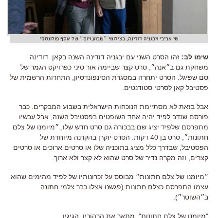
שי אביבי ויבגניה דודינה, בצילומי ״שבוע ויום״ של אסף פולונסקי
שימו לב:
זהו הסרט השני עם יבגניה דודינה השנה בקאן. דודינה
משחקת גם ב״אנה״, סרט קצר שביימה אור סיני כפרויקט הגמר של
סם שפיגל. הסרט יתחרה במסגרת הסינפונדסיון, התחרות הרשמית של
פסטיבל קאן לסרטי סטודנטים.
אבל בזאת לא מסתיימת הנוכחות הישראלית בשבוע המבקרים. כבר
פורסם שנדב לפיד יהיה אחד השופטים בפסטיבל השנה, אבל עכשיו
מתפרסם שלפיד יציג שם בבכורה גם סרט חדש שלו, ״מיומנו של צלם
חתונות״, סרט בן 40 דקות. הסרט יוקרן בהקרנה מיוחדת של
הפסטיבל, שבדרך כלל מציג בתוכניה שלו או סרטים ארוכים או סרטים
קצרים, וזה מקרה נדיר של סרט שהוא לא קצר ולא ארוך.
״מיומנו של צלם חתונות״ מבוסס על זכרונותיו של לפיד מהימים שהוא
עצמו התפרסם כצלם חתונות (פגשנו אצלו כבר צלמי חתונה
ב״השוטר״).
"מיומנו של צלם חתונות", מתאר את הרהוריו, הגיגיו