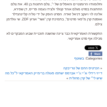
וחלומותיו הרומנטיים והאפלים של י׳, צלם חתונות בן 40. את צלם
החתונות בסרט מגלם אוהד קנולר ולצידו נעמה פרייס, דן שפירא,
אלינה לוי ויעקב דניאל זאדה. הסרט הופק על ידי טליה קליינהנדלר
ואוסנת קרן מ"פאי סרטים", בתמיכת קרן "גשר" וערוץ ZDF. שי גולדמן
צילם.
התקשורת האמריקאית כבר ציינה שהשנה תוכניית שבוע המבקרים לא
מכילה אף סרט אמריקאי.
Categories:
בשוטף
«
הכרטיס החם של טרייבקה
דייזי רידלי וג׳יי.ג׳יי אברמס ישתפו פעולה ברימייק האמריקאי ל״כל מה
שיש לי״ של קרן מרגלית
»