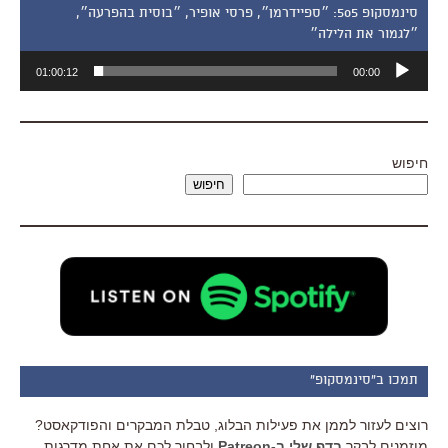
סינמסקופ 505: ״ספיידרמן״, פרסי אופיר, ״בוסית בהפרעה״,
״לגמור את הלילה״
נגן
01:00:12
00:00
אודיו
חיפוש
חיפוש
תמכו ב"סינמסקופ"
רוצים לעזור לממן את פעילות הבלוג, טבלת המבקרים והפודקאסט?
מוזמנים לבקר
בדף שלי ב-Patreon
ולבחור לכם את אחת מדרגות