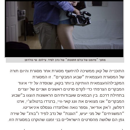
מתוך ״מיומנו של צלם חתונות״ של נדב לפיד. צילום: שי גולדמן
התוכנייה של קאן ממשיכה להיחשף מסגרת אחר מסגרת והיום תורה
של המסגרת העצמאית ״שבוע המבקרים״. זו המסגרת
המקבילה/העצמאית הוותיקה ביותר בקאן, שנוסדה על ידי איגוד
המבקרים הצרפתי כדי לקדם סרטים ראשונים ושניים של יוצרים
בתחילת דרכם. בין הבמאים שעבודותיהם הראשונות הוצגו ב״שבוע
המבקרים״ אנו מצואים את וונג קאר-וויי, ברנרדו ברטולוצ׳י, ארנו
דפלשן, ז׳אק אודיאר, גספר נואה ואלחנדרו גונסלס איניאריטו.
״המשגיחים״ של מני יעיש, ״הגננת״ של נדב לפיד ו״בורג״ של שירה
גפן הם שלושה מהסרטים הישראליים בני זמננו שהוקרנו במסגרת הזו.