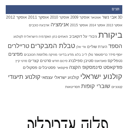
תגים
אבי נשר
אוסקר 2011
אוסקר 2012
אוסקר 2009
אוסקר 2010
3D
אווטאר
אנימציה
אוסקר 2015
ארבעה כוכבים
אוסקר 2013
אוסקר 2014
ביקורת
גיבורי על
דוקאביב
האחים כהן
האקדמיה הישראלית לקולנוע
טבלת המבקרים
טריילרים
הספד
הערת שוליים
וודי אלן
מפיצים
יוסף סידר
כריסטופר נולן
מדע בדיוני
מלחמת הכוכבים
לייב בלוג
מוזיקה
סטיבן ספילברג
סרטים קצרים
נטפליקס
סאנדאנס
סיכום חודש
סרטי קיץ
פודקאסט סינמסקופ הקצה
פסטיבלים
פסקולים
פיקסאר
קולנוע ישראלי
קולנוע תיעודי
קולנוע ישראלי עצמאי
שוברי קופות
תסריטאות
קטנוניזם