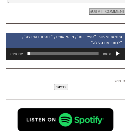
סינמסקופ 505: ״ספיידרמן״, פרסי אופיר, ״בוסית בהפרעה״,
״לגמור את הלילה״
נגן
01:00:12
00:00
אודיו
חיפוש
חיפוש