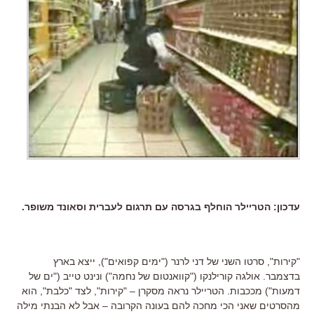
עדכון: הטריילר הוחלף בגרסה עם תרגום לעברית וסאונד משופר.
"קירות", סרטו השני של דני לרנר ("ימים קפואים"), ייצא בארץ
בדצמבר. אולגה קורילנקו ("קוואנטום של נחמה") ונינט טייב ("ים של
דמעות") מככבות. הטריילר נראה מסקרן – "קירות", לצד "כלבת", הוא
מהסרטים שאני הכי מחכה להם בעונה הקרובה – אבל לא הבנתי מילה