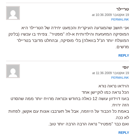
טריילר
19 אוקטובר 2009 at 10:36
PERMALINK
אני חושב שהמגרעה העיקרית והכמעט יחידה של הטריילר היא
המוסיקה המזעזעת והילדותית א-לה "מפטיר". צפיתי בו עכשיו (בלינק
המוצלח יותר הנ"ל בוואלה) בלי מוסיקה, ובהחלט מדובר בטריילר
מרשים.
REPLY
יוסי
19 אוקטובר 2009 at 11:36
PERMALINK
הוידאו נראה נורא
הכל נראה כמו לוקיישן אחד
בועז דוידזון עושה 12 כאלה בחודש וכנראה מרויח יותר ממה שהסרט
הזה ירויח.
באמת כל הכבוד על היוזמה, אבל אל תערבבו אונות עם אקשן, לפחות
לא ככה.
ואם כבר "מפטיר" נראה הרבה הרבה יותר טוב.
REPLY