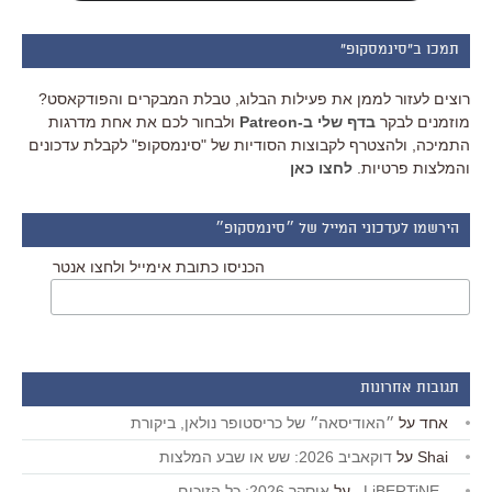
תמכו ב"סינמסקופ"
רוצים לעזור לממן את פעילות הבלוג, טבלת המבקרים והפודקאסט?
מוזמנים לבקר
בדף שלי ב-Patreon
ולבחור לכם את אחת מדרגות
התמיכה, ולהצטרף לקבוצות הסודיות של "סינמסקופ" לקבלת עדכונים
והמלצות פרטיות.
לחצו כאן
הירשמו לעדכוני המייל של ״סינמסקופ״
הכניסו כתובת אימייל ולחצו אנטר
תגובות אחרונות
אחד
על
״האודיסאה״ של כריסטופר נולאן, ביקורת
Shai
על
דוקאביב 2026: שש או שבע המלצות
_LiBERTiNE_
על
אוסקר 2026: כל הזוכים