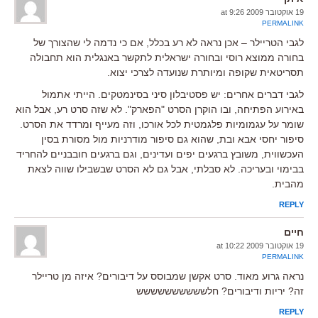
19 אוקטובר 2009 at 9:26
PERMALINK
לגבי הטריילר – אכן נראה לא רע בכלל, אם כי נדמה לי שהצורך של
בחורה ממוצא רוסי ובחורה ישראלית לתקשר באנגלית הוא תחבולה
תסריטאית שקופה ומיותרת שנועדה לצרכי יצוא.
לגבי דברים אחרים: יש פסטיבלון סיני בסינמטקים. הייתי אתמול
באירוע הפתיחה, ובו הוקרן הסרט "הפארק". לא שזה סרט רע, אבל הוא
שומר על עגמומיות פלגמטית לכל אורכו, וזה מעייף ומרדד את הסרט.
סיפור יחסי אבא ובת, שהוא גם סיפור מודרניות מול מסורת בסין
העכשווית, משובץ ברגעים יפים ועדינים, וגם ברגעים חובבניים להחריד
בבימוי ובעריכה. לא סבלתי, אבל גם לא הסרט שבשבילו שווה לצאת
מהבית.
REPLY
חיים
19 אוקטובר 2009 at 10:22
PERMALINK
נראה גרוע מאוד. סרט אקשן שמבוסס על דיבורים? איזה מן טריילר
זה? יריות ודיבורים? חלשששששששששש
REPLY