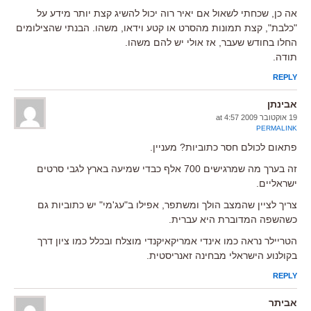
אה כן, שכחתי לשאול אם יאיר רוה יכול להשיג קצת יותר מידע על
"כלבת", קצת תמונות מהסרט או קטע וידאו, משהו. הבנתי שהצילומים
החלו בחודש שעבר, אז אולי יש להם משהו.
תודה.
REPLY
אבינתן
19 אוקטובר 2009 at 4:57
PERMALINK
פתאום לכולם חסר כתוביות? מעניין.
זה בערך מה שמרגישים 700 אלף כבדי שמיעה בארץ לגבי סרטים
ישראליים.
צריך לציין שהמצב הולך ומשתפר, אפילו ב"עג'מי" יש כתוביות גם
כשהשפה המדוברת היא עברית.
הטריילר נראה כמו אינדי אמריקאיקנדי מוצלח ובכלל כמו ציון דרך
בקולנוע הישראלי מבחינה זאנריסטית.
REPLY
אביתר