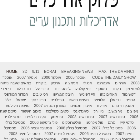
HOME
3D
9/11
BORAT
BREAKING NEWS
IMAX
THE DA VINCI
THE DAILY SHOW
CODE
אוסקר 2005
אוסקר 2006
אוסקר 2007
אוסקר
2008
אורחים
אינטרנט
אנג לי
אנימציה
ארכיון
ביקורת
במאים שעברו ניתוח
לשינוי מין
בקרוב
בשוטף
בתי קולנוע
ג'יימס בונד
גיבורי על
דוד פרלוב
די.וי.די
דפש מוד
האחים כהן
היי דפינישן
היצ'קוק/טריפו
הכי טובים
המדור המודפס
הספד
וודי אלן
טלוויזיה
טעויות תרגום
טריילרים
טרקובסקי
ישראל
כללי
מאבק היוצרים
מוזיקה
מועדון הגנוזים
מועדון הגנוזים 2007
מועצת הקולנוע
מפיצים
מר משיב
ניו יורק
סאנדאנס
סטיבן ספילברג
סיכום העשור
סיכום שנה
2006
סיכום שנה 2007
סיכום שנה 2008
סינמטק
סקירת בלוגים
סרטי ילדים
סרטי קיץ
סתם
פול מקרטני
פוליצרוסקופ
פוליצרסקופ 2006
פסטיבל ברלין
2006
פסטיבל ברלין 2007
פסטיבל ברלין 2008
פסטיבל ונציה 2006
פסטיבל
ונציה 2007
פסטיבל חיפה 2006
פסטיבל חיפה 2007
פסטיבל חיפה 2008
פסטיבל טורונטו 2006
פסטיבל ירושלים 2006
פסטיבל ירושלים 2007
פסטיבל