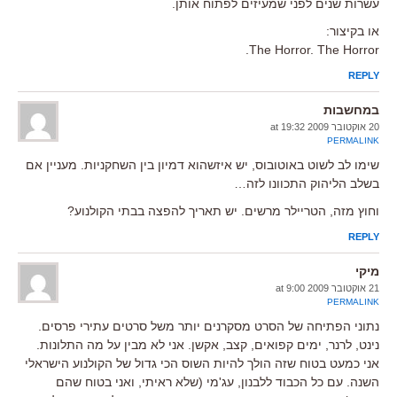
עשרות שנים לפני שמעיזים לפתוח אותן.
או בקיצור:
The Horror. The Horror.
REPLY
במחשבות
20 אוקטובר 2009 at 19:32
PERMALINK
שימו לב לשוט באוטובוס, יש איזשהוא דמיון בין השחקניות. מעניין אם
בשלב הליהוק התכוונו לזה…
וחוץ מזה, הטריילר מרשים. יש תאריך להפצה בבתי הקולנוע?
REPLY
מיקי
21 אוקטובר 2009 at 9:00
PERMALINK
נתוני הפתיחה של הסרט מסקרנים יותר משל סרטים עתירי פרסים.
נינט, לרנר, ימים קפואים, קצב, אקשן. אני לא מבין על מה התלונות.
אני כמעט בטוח שזה הולך להיות השוס הכי גדול של הקולנוע הישראלי
השנה. עם כל הכבוד ללבנון, עג'מי (שלא ראיתי, ואני בטוח שהם