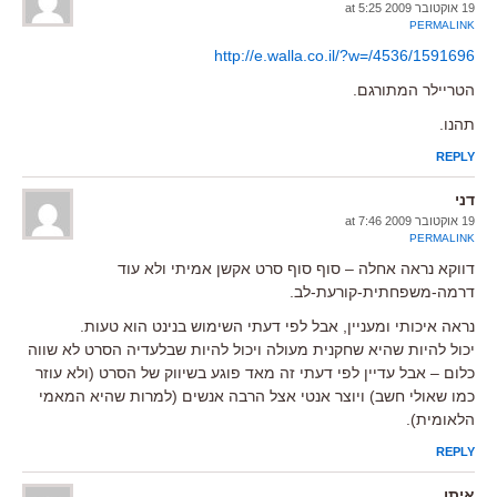
19 אוקטובר 2009 at 5:25
PERMALINK
http://e.walla.co.il/?w=/4536/1591696
הטריילר המתורגם.
תהנו.
REPLY
דני
19 אוקטובר 2009 at 7:46
PERMALINK
דווקא נראה אחלה – סוף סוף סרט אקשן אמיתי ולא עוד
דרמה-משפחתית-קורעת-לב.
נראה איכותי ומעניין, אבל לפי דעתי השימוש בנינט הוא טעות.
יכול להיות שהיא שחקנית מעולה ויכול להיות שבלעדיה הסרט לא שווה
כלום – אבל עדיין לפי דעתי זה מאד פוגע בשיווק של הסרט (ולא עוזר
כמו שאולי חשב) ויוצר אנטי אצל הרבה אנשים (למרות שהיא המאמי
הלאומית).
REPLY
איתן