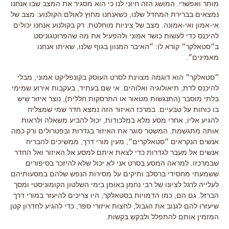
מותר ואפשרי. המושג הזה חיוני לנו כי הוא מסגיר את המצב שבו אנחנו
נמצאים בברירת המחדל שלנו, כשאנחנו מחוץ לאולם הקולנוע: מצב של
אי-אמון ואי-אמונה. מצב של ציניות מוחלטת. רק בקולנוע אנחנו יכולים
להיכנס כדי לעשות כושר אמוני ולהפעיל את מה שהפרוטגוניסט
ב״סטאלקר״ קורא לו: ״האיבר המנוון בגוף שלנו, שאיתו אנחנו
מאמינים״.
״סטאלקר״ הוא דוגמה מצוינת לסרט העוסק בקונפליקט אמוני, מבלי
להיכנס לדת, תיאולוגיה ואלוהים. אי שם בעתיד, בעקבות אירוע שמימי
בלתי מוסבר (התנגשות מטאור או התרסקות חללית), נוצר איזור שיש
בו כוחות על טבעיים. במרכז האיזור הזה נמצא חדר שמי שמצליח
להגיע אליו, אחרי מסע מלא במלכודות, יכול להביע משאלה ולראות
אותה מתגשמת. המשטר סוגר את האיזור בגדרות ובפטרולים ורק כמה
אנשים הנקראים ״סטאלקרים״, מעין מורי דרך, ממשיכים להבריח
אנשים אל מעבר לגדרות כדי לצאת איתם למסע אל האיזור ואל החדר
שבמרכזו. למראה המסע בסרט אני לא יכול שלא להיזכר בסיפורים
ששמעתי מחסידי ברסלב ותיקים על מסירות הנפש שלהם במסעותיהם
לעלייה לרגל לציונו של רבי נחמן באומן בימי השלטון הקומוניסטי ומסך
הברזל. גם הם, כמו הדמויות בסטאלקר, היו צריכים להיעזר במורי דרך
שיעזרו להם לגנוב את הגבול, לחצות איזורי ספר, כדי להגיע לחדרון קטן
המזמין אותם להתפלל ולבקש בקשות.