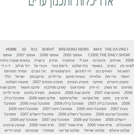
HOME
3D
9/11
BORAT
BREAKING NEWS
IMAX
THE DA VINCI
THE DAILY SHOW
CODE
אוסקר 2005
אוסקר 2006
אוסקר 2007
אוסקר
2008
אורחים
אינטרנט
אנג לי
אנימציה
ארכיון
ביקורת
במאים שעברו ניתוח
לשינוי מין
בקרוב
בשוטף
בתי קולנוע
ג'יימס בונד
גיבורי על
דוד פרלוב
די.וי.די
דפש מוד
האחים כהן
היי דפינישן
היצ'קוק/טריפו
הכי טובים
המדור המודפס
הספד
וודי אלן
טלוויזיה
טעויות תרגום
טריילרים
טרקובסקי
ישראל
כללי
מאבק היוצרים
מוזיקה
מועדון הגנוזים
מועדון הגנוזים 2007
מועצת הקולנוע
מפיצים
מר משיב
ניו יורק
סאנדאנס
סטיבן ספילברג
סיכום העשור
סיכום שנה
2006
סיכום שנה 2007
סיכום שנה 2008
סינמטק
סקירת בלוגים
סרטי ילדים
סרטי קיץ
סתם
פול מקרטני
פוליצרוסקופ
פוליצרסקופ 2006
פסטיבל ברלין
2006
פסטיבל ברלין 2007
פסטיבל ברלין 2008
פסטיבל ונציה 2006
פסטיבל
ונציה 2007
פסטיבל חיפה 2006
פסטיבל חיפה 2007
פסטיבל חיפה 2008
פסטיבל טורונטו 2006
פסטיבל ירושלים 2006
פסטיבל ירושלים 2007
פסטיבל
ירושלים 2008
פסטיבל קאן 2006
פסטיבל קאן 2007
פסטיבל קאן 2008
פסטיבלים
פרס אופיר 2006
פרס אופיר 2007
פרס אופיר 2008
קוונטין טרנטינו
קולנוע איטלקי
קולנוע ישראלי
קולנוע קוריאני
קטמנדו
קטנוניזם
קטעי וידיאו