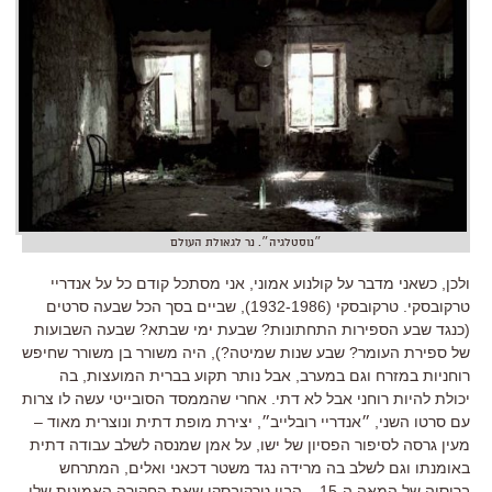
״נוסטלגיה״. נר לגאולת העולם
ולכן, כשאני מדבר על קולנוע אמוני, אני מסתכל קודם כל על אנדריי
טרקובסקי. טרקובסקי (1932-1986), שביים בסך הכל שבעה סרטים
(כנגד שבע הספירות התחתונות? שבעת ימי שבתא? שבעה השבועות
של ספירת העומר? שבע שנות שמיטה?), היה משורר בן משורר שחיפש
רוחניות במזרח וגם במערב, אבל נותר תקוע בברית המועצות, בה
יכולת להיות רוחני אבל לא דתי. אחרי שהממסד הסובייטי עשה לו צרות
עם סרטו השני, ״אנדריי רובלייב״, יצירת מופת דתית ונוצרית מאוד –
מעין גרסה לסיפור הפסיון של ישו, על אמן שמנסה לשלב עבודה דתית
באומנתו וגם לשלב בה מרידה נגד משטר דכאני ואלים, המתרחש
ברוסיה של המאה ה-15 – הבין טרקובסקי שאת החקירה האמונית שלו