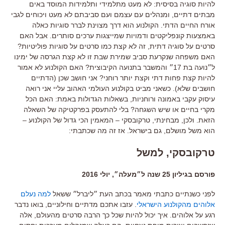
להיות סוגיה בסיסית: לא מעט מתלמידי ותלמידות המוסד באים
מבתים דתיים, ומנהלים עם עצמם ועם סביבתם לא מעט ויכוחים לגבי
אורח החיים הדתי. הקולנוע הוא דרך מצוינת לברר סוגיות כאלה
באמצעות קונפליקטים ודמויות שמייצגות ערכים סותרים. אבל האם
סרטים על סוגיה דתית, זה לא קצת כמו סרטים על סוגיות פוליטיות?
האם משפחה שנקרעת סביב שמירת שבת זו לא קצת הגרסה של ימינו
ל״נועה בת 17״ והמשבר בתנועה הקיבוצית? האם הקולנוע לא אמור
להיות קצת פחות דתי וקצת יותר רוחני? אני חושב שכן (הדתיים
חושבים שלא). כשאני מביט בקולנוע העולמי האהוב עליי אני רואה
עיסוק עקבי באמונה ורוחניות, בשאלות הגדולות באמת: האם הכל
מקרי בחיים או שיש השגחה? בלי להתעסק בפרקטיקה של השאלה
הזאת. ולכן, מבחינתי, טרקובסקי – המאמין הכי גדול של הקולנוע –
הוא משל מושלם, גם בישראל. אז זה מה שכתבתי:
טרקובסקי, למשל
פורסם בגיליון 25 שנה ל״מעלה״, יולי 2016
לפני כשנתיים כתבתי מאמר בכתב העת ״ליברל״ ששאל
למה נעלם
אלוהים מהקולנוע הישראלי
. עזבו אתכם מדתיים וחילוניים, בואו נדבר
רגע על אלוהים. איך יכול להיות שכל כך הרבה סרטים מהעולם, אלה