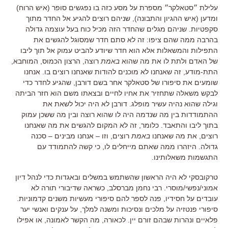
עלילת ״סטאלקר״ מספרת על מסע כזה בו נפגשים סופר (איש הרוח)
ומדען (איש ההגיון והתבונה), שניהם רוצים להגיע אל החדר מתוך
סקפטיות. שניהם מגלים שהחדר הזה מכיל כוח בעל עוצמה גדולה
בהרבה ממה שהם ציפו: זה לא סתם חדר שמסוגל להגשים את
התפילות והמשאלות אלא הוא חדר שיודע להביט עמוק אל תוך ליבו
של האדם ולתת לו את מה שהוא
באמת
רוצה, הרצון הכמוס, המוחבא,
התת-מודע, זה שאנחנו לא מוכנים להודות שאנחנו רוצים בו. אנחנו
שומעים את סיפורו של סטאלקר אחר בשם דורבן, שהגיע לחדר כדי
לבקש משאלה שתחזיר את אחיו לחיים ובצאתו משם הוא חזר הביתה
וגילה שהוא נהיה עשיר מופלג. דורבן לא היה יכול לשאת את
ההתמודדות בין מה שנדמה היה לו שהוא רוצה ובין מה ששכן עמוק
בתוך ליבו והתאבד. כלומר, זה לא המקום להגשים את מה שאנחנו
רוצים, את מה שאנחנו
באמת
רוצים, וזו – אנחנו מבינים – סכנה
גדולה. היזהרו ממה שאתם מייחלים לו, כי קשה להתמודד עם
התגשמות משאלותינו.
טרקובסקי לא היה הראשון שהשתמש במשלים ובאגדות כדי לנהל דיון
אמוני/נפשי/מוסרי. רבי נחמן מברסלב, כשראה שדיבורי תורה לא
עובדים על חסידיו, פנה לספר להם סיפורי מעשיות משנים קדמוניות.
סיפורי פנטזיה על מלכים ונסיכות ומשנה למלך, על ענקים ואנשי יער
פלאיים ונהרות שבהם זורם יין. לכאורה, מה הקשר לאמונה, או אפילו