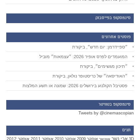
סינמסקופ בפייסבוק
פוסטים אחרונים
״ספיידרמן: יום חדש״, ביקורת
המועמדים לפרס אופיר 2026: ״עצמאות״ מוביל
״תיכון מגשימים״, ביקורת
״האודיסאה״ של כריסטופר נולאן, ביקורת
פסטיבל הקולנוע בירושלים 2026: שמונה או תשע המלצות
סינמסקופ בטוויטר
Tweets by @cinemascopian
תגים
אבי נשר
אוסקר 2011
אוסקר 2012
אוסקר 2009
אוסקר 2010
3D
אווטאר