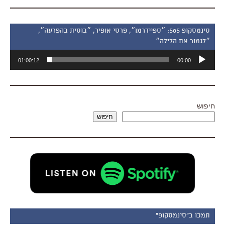
סינמסקופ 505: ״ספיידרמן״, פרסי אופיר, ״בוסית בהפרעה״,
״לגמור את הלילה״
נגן
01:00:12
00:00
אודיו
חיפוש
חיפוש
תמכו ב"סינמסקופ"