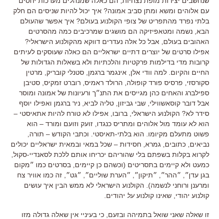
שנחשבים יצירות מופת נצחיות, הם כאלה שמנהלים מערכות יחסים
עם אלוהים ומשא ומתן סביב אמונה? איך יכול להיות שניסים הם חלק
בלתי נפרד מהתפריט של צופי הקולנוע בעולם? איך אפשר שהעולם
הבא, נשמה ומטאפיזיקה הם מושגים שמרכיבים כמה מהסרטים
האהובים בעולם, אבל כל אלה נעדרים דווקא מהקולנוע הישראלי?
אפילו סרטים של יוצרים דתיים ישראליים הם כאלה שעוסקים לעיתים
קרובות מדי בדילמות פרקטיות והלכתיות ולא בשאלות הגדולות של
החיים והקיום. למה וודי אלן, אינגמר ברגמן, סטנלי קובריק, מרטין
סקורסזי, פרסיס פורד קופולה, הרולד ראמיס, רוברט זמקיס, סטיבן
ספילברג והאחים כהן מגייסים את התנ״ך ורעיונות של אמונה ומוסר
אבל דובר קוסאשווילי, שבי גביזון, טליה לביא, ניר ברגמן ואפילו יוסף
סידר לא? הקולנוע הישראלי, ברובו, אפילו לא טורח להיות אתאיסטי –
הוא לא עומד מול אלוהים ומתריס כנגדו, זועק וזועם ומורד – הוא
פשוט מתעלם מקיומו. הוא בלתי-תאיסטי. וכתבי הקודש – תורה,
נביאים, כתובים, גמרא, חסידות – שכל במאי ובמאית ישראליים יכולים
לקרוא בקלות בשפתם בלי שהוריהם יכריחו אותם ללכת לסאנדיי-סקול,
כמעט ולא קיימים בתסריטים (וכשהם כן קיימים, בסרטים כמו ״מקום
בגן עדן״, ״ההר״, ״תיקון״, ״הערת שוליים״, ״גט״, זה כמו אוויר צח
ומרענן ורוחני לנשמה). הקולנוע הישראלי לא ממש הבין איך עושים
קולנוע יהודי, שאינו קולנוע
על
יהודים.
זו שאלה שאני שואל בתמיהה ובזעם, כי בעיניי אין שאלה גדולה מזו