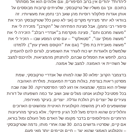
ליהדות? יהודים אין ברוב הסיפורים, וגם אלוהים הוא אל מסתתר
בתוכם. וכך גם משליו של טרקובסקי, שלעיתים קרובות מבוססים על
אותן אגדות פולקלור רוסיות מהן שאב רבי נחמן את מעשיותיו. זה
בוודאי לא יותר מצירוף מקרים (אני לא טוען כלל שטרקובסקי הכיר את
סיפורי רבי נחמן), אבל סצינת הפתיחה של ״הקורבן״ מזכירה לי את
״מעשה מחכם ותם״, סצינה מוקדמת ב״אנדריי רובלב״ הזכירה לי את
״מעשה ממלך ענו״, ״סטאלקר״ – עם סרט המסע שבו – הזכיר לי את
״מעשה מאבידת בת מלך״ (וגם את ״הקוסם מארץ עוץ״). ללמדנו
שלמשלים ולאגדות יש כוח לעורר את השומעים, לגרום להם להעמיק
בהם, לחפש את הסמלים שבהם, להתנתק מהמציאות, ולהיכנס למצב
של השהיית אי האמונה. למצב של אמונה.
בדצמבר הקרוב ימלאו 30 שנה למותו של אנדריי טרקובסקי, שמת
מסרטן ריאות בצרפת, בגלות מברית המועצות, מולדתו האהובה
שאליה הוא נכסף, שנמצאה אז רגע לפני הפרסטרויקה. 30 שנה שבה
בכל פסטיבל קולנוע אנחנו מגלים שוב ושוב עד כמה השפעתו על דורות
צעירים של יוצרים רק הולכת וגדלה. יוצרים, בעיקר מאירופה,
שמושפעים לא רק מהשפה הקולנועית האיטית ומהשוטים הארוכים
והלוליינים שהוא הינדס מעל לכל הגיון פיזיקלי, אלא בעיקר מהרעיונות
הרוחניים והפילוסופיים בדבר מקומו של האדם מול העולם ומול בוראו,
אם קיים, שסרטיו גדושים בהם. 30 שנה אחרי מותו, נדמה שטרקובסקי
– והקולנוע האמוני שהוא יצר – חיים וקיימים יותר מאי פעם.