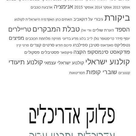
אנימציה
אוסקר 2015
ארבעה כוכבים
אוסקר 2013
אוסקר 2014
ביקורת
גיבורי על
דוקאביב
האחים כהן
האקדמיה הישראלית לקולנוע
טבלת המבקרים
טריילרים
הספד
הערת שוליים
וודי אלן
מפיצים
יוסף סידר
כריסטופר נולן
מדע בדיוני
מלחמת הכוכבים
לייב בלוג
מוזיקה
סטיבן ספילברג
סרטים קצרים
נטפליקס
סאנדאנס
סיכום חודש
סרטי קיץ
פודקאסט סינמסקופ הקצה
פסטיבלים
פסקולים
פיקסאר
קולנוע ישראלי
קולנוע תיעודי
קולנוע ישראלי עצמאי
שוברי קופות
תסריטאות
קטנוניזם