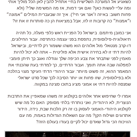
כשאגיע אל המערכה השלישית בחיי אתחיל להבין לאן הכל מוליך אותי
ומה עליי לעשות כאן? ואם אני דמות, אז מה המשימה שלי? (ולא
פחות חשוב: באיזה ז׳אנר אני חי?). איך זה שבעברית המילים ״אמונה״
ו״אמנות״ כה קרובות זו לזו, אבל במציאות הן כה סותרות זו את זו?
אני כמובן מיתמם. בישראל כל הפניית ראש כלפי מעלה, כל תהיה
תיאולוגית-פילוסופית, נתפסת בפני עצמה כהתרסה. עבור החילונים,
דו-קרב מנטאלי מול אלוהים הוא משהו ששמור רק לדתיים, ובישראל
להיות דתי זו לא בחירה אישית אלא פוליטית – אתה לא יכול להיות
מאמין לפני שתבחר את צבע הכיפה שלך וגודלה ואגב כך תיתן פומבי
למפלגה שבה אתה תומך. ועבור הדתיים, כך למדתי בעת שהכנתי את
המאמר ההוא, זה פשוט מיותר: עבור היהודי הדתי העיקר מצוי בהלכה
ולא בפילוסופיה, שזו פחות או יותר הסיבה לכך שכל סרט ישראלי
שמנסה להיות דתי או אמוני מציג בתוכו סצינה במקווה.
אמרו לי שחיפוש אחר אלוהים בקולנוע זה משהו שמאפיין את התרבות
הנוצרית, לא היהודית, ואני נותרתי בלתי מסופק: האם כל מה שיש
לקולנוע היהודי-האמוני לעסוק בו זה רק הלכות שבת, נידה, הידור
אתרוגים ושילוח הקן? מה עם השאלות הגדולות באמת, מה עם
הוויכוח הכי גדול שאדם יכול לקיים בעודו בעולם הזה?