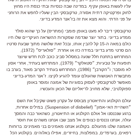
עליו לעשות באופן עקיף. במדינה שבה כנסיות ובתי כנסת היו מחוץ
לחוק ופרקטיקה דתית אסורה, טרקובסקי הבין שעליו לחפש את הרוחני
על פני הדתי. והוא מצא את זה בז׳אנר המדע בדיוני.
טרקובסקי דיבר לא מעט באופן פומבי (ומתריס) על כך שהוא סולד
ממדע בדיוני. בתור יוצר שנדמה שמקורות ההשראה העיקריים שלו חיו
כולם במאה ה-15 קל להבין אותו, ובכל זאת שלושה מתוך שבעת סרטיו
הם סרטי מדע בדיוני במידה כזו או אחרת: ״סולאריס״ (1972),
המתרחש בתחנת חלל שנעה במסלול סביב כוכב לכת חדש שיוצר
תופעות על טבעיות; ״סטאלקר״ (1979), המתרחש בעתיד, אחרי אסון
לא מוסבר; ו״הקורבן״ (1986), המתרחש בעתיד הקרוב מאוד, בערב בו
מתבשרת האנושות שהעולם עומד להגיע לקיצו. ז׳אנר המדע-בדיוני
מאפשר לטרקובסקי לעסוק בסוגיות של אמונה ומוסר באופן
ספוקלטיבי, שלא מחויב לריאליזם של הכאן והעכשיו.
עולם הקולנוע והתיאטרון מבוסס על עקרון פשוט שקיבל את השם
״השהיית האי-אמון״ (Suspension of disbelief). במילים אחרות,
ברגע שנכנסנו אל אולם הקולנוע או התיאטרון, כשהאור כבה והמסך
עולה, אנחנו נכנסים כצופים אל מצב שבו אנחנו משהים את חוסר
האמונה שלנו מהעולם. בקולנוע אנחנו מאמינים בני מאמינים: ברוחות
רפאים, בערפדים, במפלצות, בחיזרים, אפילו באלוהים. בקולנוע הכל