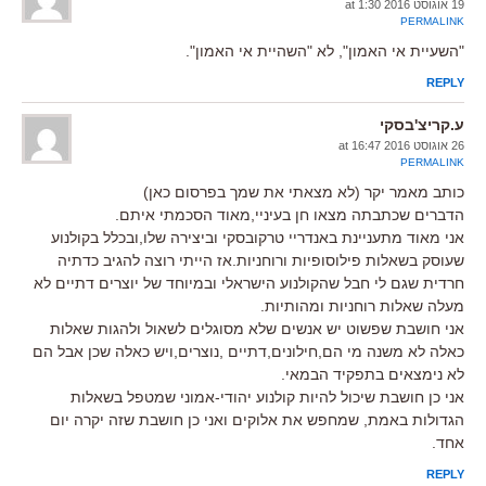
19 אוגוסט 2016 at 1:30
PERMALINK
"השעיית אי האמון", לא "השהיית אי האמון".
REPLY
ע.קריצ'בסקי
26 אוגוסט 2016 at 16:47
PERMALINK
כותב מאמר יקר (לא מצאתי את שמך בפרסום כאן)
הדברים שכתבתה מצאו חן בעיניי,מאוד הסכמתי איתם.
אני מאוד מתעניינת באנדריי טרקובסקי וביצירה שלו,ובכלל בקולנוע
שעוסק בשאלות פילוסופיות ורוחניות.אז הייתי רוצה להגיב כדתיה
חרדית שגם לי חבל שהקולנוע הישראלי ובמיוחד של יוצרים דתיים לא
מעלה שאלות רוחניות ומהותיות.
אני חושבת שפשוט יש אנשים שלא מסוגלים לשאול ולהגות שאלות
כאלה לא משנה מי הם,חילונים,דתיים ,נוצרים,ויש כאלה שכן אבל הם
לא נימצאים בתפקיד הבמאי.
אני כן חושבת שיכול להיות קולנוע יהודי-אמוני שמטפל בשאלות
הגדולות באמת, שמחפש את אלוקים ואני כן חושבת שזה יקרה יום
אחד.
REPLY