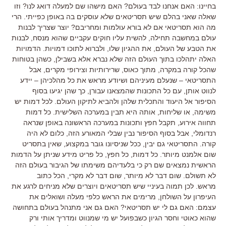
בחיינו: האם אנחנו לבד בעולם? האם מישהו שם למעלה דואג לנו? וזו
שאלה שאני בהלם שיש תסריטאים שלא עוסקים בה באופן כפייתי. הרי
מה הוא תסריטאי אם לא בורא עולמות ומחריבם? יוצר שצריך לבנות
עולם במחשבה תחילה, להשית עליו חוקים עקביים שהוא מנסח, לבנות
את הטבע של העולם, את ההגיון שלו, ולברוא לתוכו דמויות. הדמויות
האלה יתהלכו בתוך העולם הזה שלא נברא אלא בשבילן, כשהן בטוחות
שהכל קורה במקרה, מתוך כאוס, שרירותיות וצירופי מקרים, אבל
התסריטאי – שנעלם מעיניהם ושיודע מראש את כל מהלכיהן – יידע
לנווט אותן, עם כל התכונות שהמצאנו עבורן, כך שהן יגיעו בסוף
הסיפור אל היעוד והתכלית שלהן ולהביא לתיקון העולם. לכל דמות יש
משימה, או שליחות, אותה היא תבין במערכה השלישית. כל דמות
תחווה אירוע, תקבל חפץ ותכונות במערכה הראשונה באופן שנראה
רנדומלי, אבל בסוף הסיפור נבין שבלי המאורע הזה, כלום לא היה
קורה. התסריטאי גם יבין, ככל שניסיונו גובר במקצוע, שאין בתסריט
שום אלמנט מיותר. כל דמות, כל חפץ, כל פריט מידע שניתן על הדמות
הראשית נמצאים שם רק כי בלעדיהם משימתו של הגיבור בעולם הזה
לא תשולם. שום דבר לא מיותר, שום דבר לא מקרי, הכל כתוב
מראש. לכן תמוה בעיניי שיש תסריטאים ויוצרים שלא מניחים לרגע את
העיפרון על השולחן, מרימים את הראש כלפי מעלה ושואלים את
עצמם: האם גם לי יש תסריטאי? האם גם אני מתנהל בעולם בתחושה
שהוא כאוטי וחסר הגיון כשבפועל יש מי שמנווט ומדריך אותי ורק