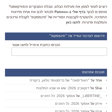
רוצים לעזור לממן את פעילות הבלוג, טבלת המבקרים והפודקאסט?
מוזמנים לבקר
בדף שלי ב-Patreon
ולבחור לכם את אחת מדרגות
התמיכה, ולהצטרף לקבוצות הסודיות של "סינמסקופ" לקבלת עדכונים
והמלצות פרטיות.
לחצו כאן
הירשמו לעדכוני המייל של ״סינמסקופ״
הכניסו כתובת אימייל ולחצו אנטר
תגובות אחרונות
אחד
על
״האודיסאה״ של כריסטופר נולאן, ביקורת
Shai
על
דוקאביב 2026: שש או שבע המלצות
_LiBERTiNE_
על
אוסקר 2026: כל הזוכים
איתן
על
אוסקר 2026: כל הזוכים
איתן
על
אוסקר 2026: כל הזוכים