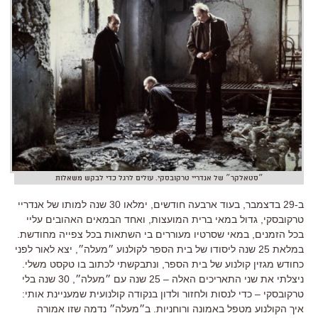
״סטאלקר״ של אנדריי טרקובסקי. עולים לרגל כדי לבקש משאלות
ב-29 בדצמבר, בעוד ארבעה חודשים, ימלאו 30 שנה למותו של אנדריי
טרקובסקי, גדול במאי ברית המועצות, ואחד הבמאים האהובים עליי
בכל הזמנים, במאי שסרטיו מעוררים בי השתאות בכל צפייה מחודשת.
במלאת 25 שנה ליסודו של בית הספר לקולנוע ״מעלה״, יצא לאור לפני
כחודש מגזין קולנוע של בית הספר, ונתבקשתי לכתוב בו טקסט משלי.
ניצלתי את שני התאריכים האלה – 25 שנה עם ״מעלה״, 30 שנה בלי
טרקובסקי – כדי לנסות ולחזור ולדון בנקודה קולנועית שמעניינת אותי:
איך הקולנוע מטפל באמונה ורוחניות. ב״מעלה״ נדמה שזו אמורה