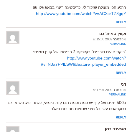
הרגע הכי מוצלח שזכור לי: כריסטינה ריצ'י בבאפאלו 66
http://www.youtube.com/watch?v=ACXcrTZ8gqY
REPLY
וקווין סמית' גם
6 נובמבר 2009 at 15:33
PERMALINK
"רוקדים עם כוכבים" בקלרקס 2 בבימויו של קווין סמית:
http://www.youtube.com/watch?
v=N3a7PPlLSWI&feature=player_embedded#
REPLY
דני
6 נובמבר 2009 at 17:07
PERMALINK
ב500 ימים של קיץ יש כמה וכמה הברקות בימאי, כשזה רגע השיא. גם
בסקראבס עשו כל מיני שטויות חביבות כאלה.
REPLY
מגאינפורמן