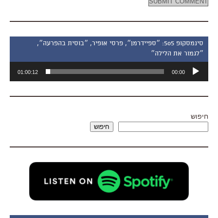
סינמסקופ 505: ״ספיידרמן״, פרסי אופיר, ״בוסית בהפרעה״,
״לגמור את הלילה״
נגן
01:00:12
00:00
אודיו
חיפוש
חיפוש