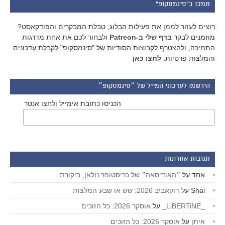
תמכו ב"סינמסקופ"
רוצים לעזור לממן את פעילות הבלוג, טבלת המבקרים והפודקאסט?
מוזמנים לבקר
בדף שלי ב-Patreon
ולבחור לכם את אחת מדרגות
התמיכה, ולהצטרף לקבוצות הסודיות של "סינמסקופ" לקבלת עדכונים
והמלצות פרטיות.
לחצו כאן
הירשמו לעדכוני המייל של ״סינמסקופ״
הכניסו כתובת אימייל ולחצו אנטר
תגובות אחרונות
אחד
על
״האודיסאה״ של כריסטופר נולאן, ביקורת
Shai
על
דוקאביב 2026: שש או שבע המלצות
_LiBERTiNE_
על
אוסקר 2026: כל הזוכים
איתן
על
אוסקר 2026: כל הזוכים