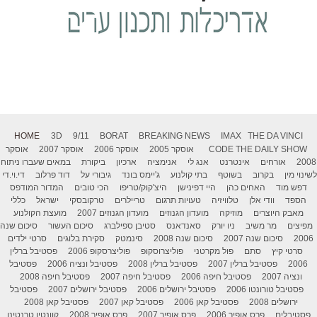
HOME
3D
9/11
BORAT
BREAKING NEWS
IMAX
THE DA VINCI
THE DAILY SHOW
CODE
אוסקר 2005
אוסקר 2006
אוסקר 2007
אוסקר
2008
אורחים
אינטרנט
אנג לי
אנימציה
ארכיון
ביקורת
במאים שעברו ניתוח
לשינוי מין
בקרוב
בשוטף
בתי קולנוע
ג'יימס בונד
גיבורי על
דוד פרלוב
די.וי.די
דפש מוד
האחים כהן
היי דפינישן
היצ'קוק/טריפו
הכי טובים
המדור המודפס
הספד
וודי אלן
טלוויזיה
טעויות תרגום
טריילרים
טרקובסקי
ישראל
כללי
מאבק היוצרים
מוזיקה
מועדון הגנוזים
מועדון הגנוזים 2007
מועצת הקולנוע
מפיצים
מר משיב
ניו יורק
סאנדאנס
סטיבן ספילברג
סיכום העשור
סיכום שנה
2006
סיכום שנה 2007
סיכום שנה 2008
סינמטק
סקירת בלוגים
סרטי ילדים
סרטי קיץ
סתם
פול מקרטני
פוליצרוסקופ
פוליצרסקופ 2006
פסטיבל ברלין
2006
פסטיבל ברלין 2007
פסטיבל ברלין 2008
פסטיבל ונציה 2006
פסטיבל
ונציה 2007
פסטיבל חיפה 2006
פסטיבל חיפה 2007
פסטיבל חיפה 2008
פסטיבל טורונטו 2006
פסטיבל ירושלים 2006
פסטיבל ירושלים 2007
פסטיבל
ירושלים 2008
פסטיבל קאן 2006
פסטיבל קאן 2007
פסטיבל קאן 2008
פסטיבלים
פרס אופיר 2006
פרס אופיר 2007
פרס אופיר 2008
קוונטין טרנטינו