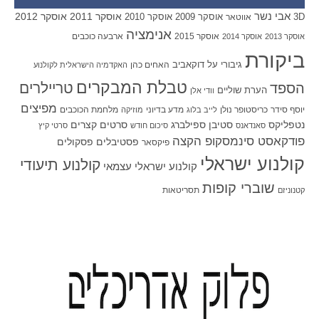
אבי נשר
אוסקר 2011
אוסקר 2012
אוסקר 2009
אוסקר 2010
3D
אווטאר
אנימציה
אוסקר 2015
ארבעה כוכבים
אוסקר 2013
אוסקר 2014
ביקורת
גיבורי על
דוקאביב
האחים כהן
האקדמיה הישראלית לקולנוע
טבלת המבקרים
טריילרים
הספד
הערת שוליים
וודי אלן
מפיצים
יוסף סידר
כריסטופר נולן
מדע בדיוני
מלחמת הכוכבים
לייב בלוג
מוזיקה
סטיבן ספילברג
סרטים קצרים
נטפליקס
סאנדאנס
סיכום חודש
סרטי קיץ
פודקאסט סינמסקופ הקצה
פסטיבלים
פסקולים
פיקסאר
קולנוע ישראלי
קולנוע תיעודי
קולנוע ישראלי עצמאי
שוברי קופות
תסריטאות
קטנוניזם