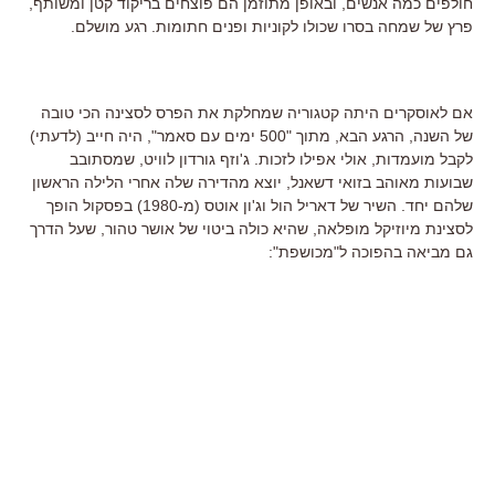
חולפים כמה אנשים, ובאופן מתוזמן הם פוצחים בריקוד קטן ומשותף,
פרץ של שמחה בסרו שכולו לקוניות ופנים חתומות. רגע מושלם.
אם לאוסקרים היתה קטגוריה שמחלקת את הפרס לסצינה הכי טובה
של השנה, הרגע הבא, מתוך "500 ימים עם סאמר", היה חייב (לדעתי)
לקבל מועמדות, אולי אפילו לזכות. ג'וזף גורדון לוויט, שמסתובב
שבועות מאוהב בזואי דשאנל, יוצא מהדירה שלה אחרי הלילה הראשון
שלהם יחד. השיר של דאריל הול וג'ון אוטס (מ-1980) בפסקול הופך
לסצינת מיוזיקל מופלאה, שהיא כולה ביטוי של אושר טהור, שעל הדרך
גם מביאה בהפוכה ל"מכושפת":