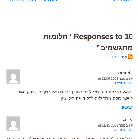
10 Responses to “חלומות
מתגשמים”
פיד תגובות
vanerik
6 נובמבר 2009 at 11:06
PERMALINK
והרגע הכי קסום בישראל זה כמובן בסדרה של רשף לוי, תיק סגור-
כאשר כולם מתחילים לרקוד את בילי ג'ין.
REPLY
ניר נ.
6 נובמבר 2009 at 11:41
PERMALINK
אבל אתה לא אוהב שאנשים רוקדים בבית, זה סטודניטאלי בעיניך. ואני