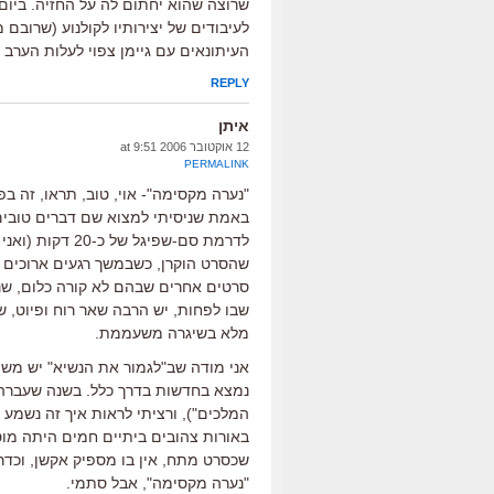
שרוצה שהוא יחתום לה על החזיה. ביום 
לעיבודים של יצירותיו לקולנוע (שרוב
העיתונאים עם גיימן צפוי לעלות הערב ב'
REPLY
איתן
12 אוקטובר 2006 at 9:51
PERMALINK
"נערה מקסימה"- אוי, טוב, תראו, זה ב
באמת שניסיתי למצוא שם דברים טובים
לדרמת סם-שפיגל 
שהסרט הוקרן, כשבמשך רגעים ארוכים פ-ש
סרטים אחרים שבהם לא קורה כלום, שנ
שבו לפחות, יש הרבה שאר רוח ופיוט, 
מלא בשיגרה משעממת.
אני מודה שב"לגמור את הנשיא" יש משה
נמצא בחדשות בדרך כלל. בשנה שעברה 
המלכים"), ורציתי לראות איך זה נשמע 
באורות צהובים ביתיים חמים היתה מוטעי
שכסרט מתח, אין בו מספיק אקשן, וכדר
"נערה מקסימה", אבל סתמי.