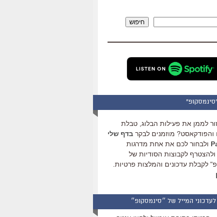
להגביר
או
חיפוש
להנמיך
עוצמת
שמע.
סינמסקופ"
ור לממן את פעילות הבלוג, טבלת
והפודקאסט? מוזמנים לבקר
בדף שלי
ולבחור לכם את אחת מדרגות
ולהצטרף לקבוצות הסודיות של
" לקבלת עדכונים והמלצות פרטיות.
לעדכוני המייל של ״סינמסקופ״