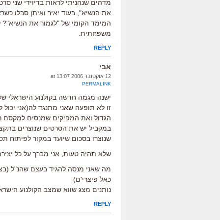
מדהים שנהניתי לראות בדיוידי שני סרט
את הנשיא", בעוד יאיר ואיתן סבלו כשר
המימד הקומי של "לגמור את הנשיא"? ל
משפחתית.
REPLY
אבי
12 אוקטובר 2006 at 13:07
PERMALINK
ישנה מגמה חדשה בקולנוע הישראלי של ה
זו לא תופעה שאני מתנגד לה(אני יכול
הגדול ואת המפיקים שמנסים למקסם רו
במקביל יש את הסרטים שנוצרים בתקציב
שנוצרו בסכום שיועד במקור לפיתוח תסר
שלא תהיה טעות, אני מברך על כל יציר
מה שאני מנסה להגיד בעצם שהנ"ל (בצ
כאל פיצרי'ם)
נותנים מצג שווא שמצב הקולנוע הישראל
REPLY