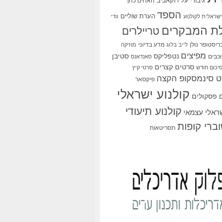
גיבורי על
דוקאביב
האחים כהן
הספד
הערת שוליים
שראלית לקולנוע
וודי
ת המבקרים
טריילרים
ריסטופר נולן
מדע בדיוני
לייב בלוג
מוזיקה
מפיצים
סטיבן
נטפליקס
כבים
סאנדאנס
סרטים קצרים
יכום חודש
סרטי קיץ
 סינמסקופ הקצה
פיקסאר
קולנוע ישראלי
פסקולים
קולנוע תיעודי
שראלי עצמאי
ברי קופות
תסריטאות