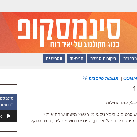
מבקרים
ביקורות סרטים
הרצאות
תסריט.ים
|
תגובות פייסבוק
בלי, כמה שאלות:
״בוסית 
נגן
ש סרטים טובים? ניל גיימן הגיע? מישהו שוחח איתו?
00
אודיו
 מפסטיבל חיפה? אם כן, הפנו את תשומת ליבי, רוצה ללנקק