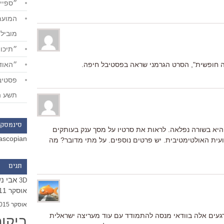
״ספייד
מוביל
״תיכון
״האודי
ירה חופשית", הסרט הגרמני שראה בפסטיבל חיפה.
תשע ה
סינמסקו
 היא בשורה נפלאה. לראות את סרטיו על מסך ענק בעותקים
ascopian
ועית האולטימטיבית. יש פרטים נוספים. על מתי מדובר? מה
תגים
אבי נ
3D
אוסקר 2011
אוסקר 2015
ברגעים אלה בוודאי מנסה להתמודד עם עוד מעריצה ישראלית
ביקו