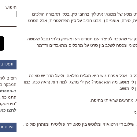
חיפוש
רט מסע של מכונאי איטלקי ברחבי סין, בכלי תחבורה הולכים
, סירה, אופניים). מבט חביב על סין הפרולטרית, אבל הסרט
 בקושי שהפכה לפיצ'ר עם תסריט רע ומשחק בלתי נסבל שעושה
יני ומנסה לשלב בין סרט על מחבלים מתאבדים ודרמה
תמכו ב"
ום. אבל אפרת גוש היא תגלית נפלאה, וליעל הדר יש סצינה
רוצים לעז
י מושג. מה הוא אומר? אין לי מושג. למה הוא נראה ככה, כמו
המבקרים 
לי מושג.
ב-Patreon
התמיכה, 
י. מהרעים שראיתי בחיפה.
"סינמסקופ
לחצו כאן
י.
שילוב די וירטואוזי ומלוטש בין סאטירה פוליטית ומותחן פוליטי.
הירשמו 