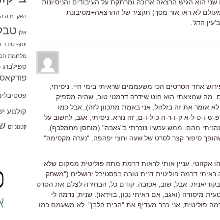
שני הוא הגיש הרצאה ארוכה ומרתקת על העיבודים והניסיונות
ם מעולם לא ראו אור מסך) תקציר של ההרצאה+מסיבונת
האקדמיה הי
עין הדג'.
טבל
אלן
יוסף סידר
כ
מלחמת הכו
ספילברג
ס
פודקאסט
פירוש אחד הסרטים הכי משעממים שראיתי בימי חיי. ניסיתי,
פסטיבלים
. מה שמצאתי הוא חוט שידרה דרמטי טוב, שהיה מספיק
של כ-20 דקות (ואני לא אומר את זה בזלזול, אני באמת מתכוון לזה), אבל כמו
קולנוע י
-ו-ט ל-א ק-ו-ר-ה כ-ל-ו-ם, זה נורא. ניסיתי, אגב, לחשוב על
שו
קטנוניזם
הניתי מהם. ממש עכשיו נזכרתי ב"גאבה" (מוחסן מחמלבף),
שהופך סיפור קצר לסרט של שעה וחצי יפהפה. "נערה מקסימה"
ו אקזוטי. עניין אותי לראות דרמת מתח פוליטית ממקום שלא
ראיתי דרמה פוליטית דנית טובה בפסטיבל ירושלים ("משחק
בקוריאנית. אבל, שוב, אכזבה. קודם כל, הבחירה לצלם את הסרט
ת מיסודה (ואגב, אם ראיתי נכון, בוידאו). שנית, נדמה לי
מה פוליטית, אני כבר מעדיף את "הבית הלבן". לא משעמם כמו