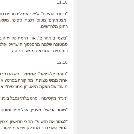
11.10
"הכוכב הנעלם". ג'יאני אמיליו מביים ס
ומצטמקים (מטוס, רכבת, ספינה, משאית
רחוק מלהרשים.
"בשמיים אחרים". אוי. דרמת טלוויזיה
סמטוכה שלמה מהסכסוך הישראלי-פלסט
רומנטית. התוצאה ממש תמוהה.
12.10
"נוזהת אל-פואד". אמממ… לא הבנתי כל
אחת ממש מצוינת. מה קורה בסרט? אין ל
תיעוד של הפקת תיאטרון מתנ"סית? אין 
"נערה מקסימה". סרט בלתי נסבל בעיני
"שומר הראש". מעניין, אבל צפוי ומונוטונ
"לגמור את הנשיא". החצי הראשון מצוין. 
החצי השני כבר מתבלגן ויוצא מפוקוס.