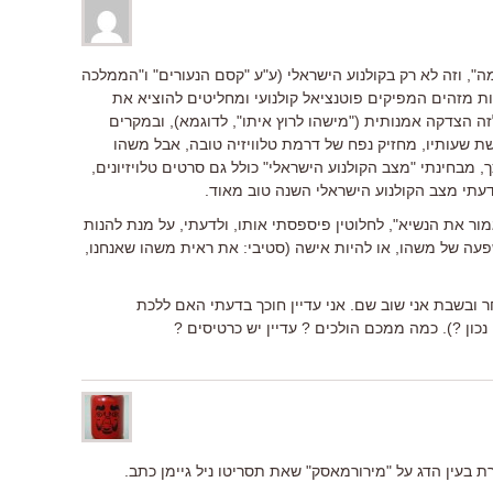
ה", וזה לא רק בקולנוע הישראלי (ע"ע "קסם הנעורים" ו"הממלכה
ימות מזהים המפיקים פוטנציאל קולנועי ומחליטים להוציא את
ה הצדקה אמנותית ("מישהו לרוץ איתו", לדוגמא), ובמקרים
ת שעותיו, מחזיק נפח של דרמת טלוויזיה טובה, אבל משהו
ך, מבחינתי "מצב הקולנוע הישראלי" כולל גם סרטים טלויזיונים,
דעתי מצב הקולנוע הישראלי השנה טוב מאוד.
מור את הנשיא", לחלוטין פיספסתי אותו, ולדעתי, על מנת להנות
עה של משהו, או להיות אישה (סטיבי: את ראית משהו שאנחנו,
ובשבת אני שוב שם. אני עדיין חוכך בדעתי האם ללכת
 נכון ?). כמה ממכם הולכים ? עדיין יש כרטיסים ?
בעין הדג על "מירורמאסק" שאת תסריטו ניל גיימן כתב.