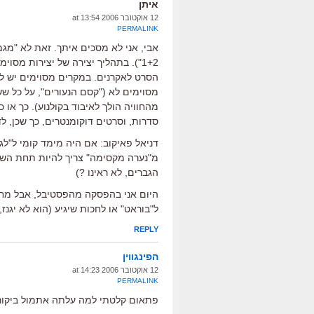
איתן
12 אוקטובר 2006 at 13:54
PERMALINK
אבי, אני לא מסכים איתך. זאת לא "מגמ
1+2"). בתהליך יצירה של יצירות מסו
הסרט לאקרנים. במקרים מסוימים יש לז
מסוימים לא ("קסם הנעורים", על כל שש
מהחוויה הולך לאיבוד בקולנוע). כך או כ
סדרות, וסרטים דוקומנטרים, כך שכן, ל
דניאל פאיקוב: אם היה מימד קומי ל"לג
מ"נערה מקסימה" צריך להיות תחת השפ
הגברים, לא ראינו ?)
היום אני בהפסקה מהפסטיבל, אבל מחר 
ל"בוראט" או לחכות שיגיע (הוא לא יגנז,
REPLY
הפינגווין
12 אוקטובר 2006 at 14:23
PERMALINK
פתאום קלטתי למה עלתה אתמול ביקורת 