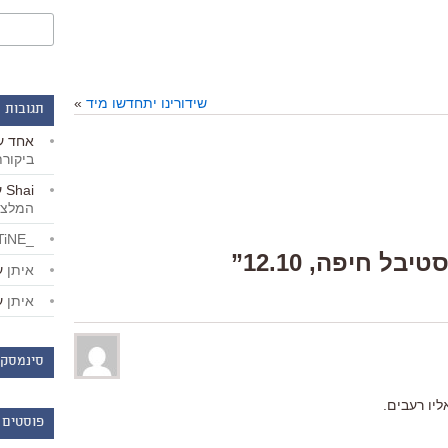
שידורינו יתחדשו מיד
»
תגובות 
אחד
ע
ביקור
Shai
ע
המלצו
_LiBERTiNE_
איתן
ע
איתן
ע
סינמסקו
יו רעבים.
פוסטים 