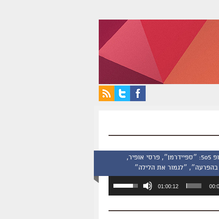
סינמסקופ 505: ״ספיידרמן״, פרסי אופיר,
בהפרעה״, ״לגמור את הלילה״
השתמש
01:00:12
00:
במקש
למעלה/למטה
כדי