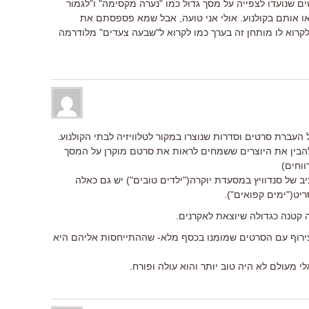
ים שנועדו לצפייה על מסך גדול כמו "נערה מקסימה" ו"לגמור
או אותם בקולנוע. אולי אני טועה, אבל שמא פספסתם את
קרוא לו מותחן זה בערך כמו לקרוא ל"שבעה צעדים" מלודרמה
עברת סרטים וסדרות שנוצרו במקור לטלוויזיה לבתי הקולנוע.
 להבין את היוצרים ששמחים לראות את סרטם מוקרן על המסך
וחים)
 של סנדוויץ במסעדת יוקרה("ילדים טובים") יש גם כאלה
יט("ימים קפואים").
ה קטנה כגדולה שיוצאת לאקרנים.
ירוף עם הסרטים שמומנו בכסף מלא- שההתייחסות אליהם היא
י מעולם לא היה טוב יותר והוא עולה ופורח.