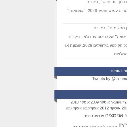
רמן: יום חדש״, ביקורת
המועמדים לפרס אופיר 2026: ״עצמאות״
 מגשימים״, ביקורת
סאה״ של כריסטופר נולאן, ביקורת
פסטיבל הקולנוע בירושלים 2026: שמונה או
מלצות
פ בטוויטר
Tweets by @cinem
שר
אוסקר 2009
אוסקר 2010
אווטאר
אוסקר 2012
אוסקר 2013
אוסקר 2014
אנימציה
ארבעה כוכבים
רת