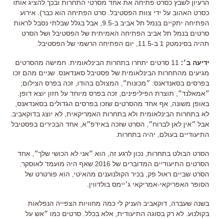
הרעיון לשבץ כסרט פתיחה את אחד מסרטי התחרות ובכך להציג אותו
כסרט האהוב על ידי צוות הפסטיבל. סרט הפתיחה הוא כבר). אירוע
הפתיחה יתקיים בנמל תל אביב ב-9.5, אבל בגלל שבלתי נסבל לראות
סרטים בנמל תל אביב הפתיחה האמיתית של הפסטיבל ושל הסרט
תהיה בסינמטק 1 ב-11.5, יום הפתיחה הרשמי של הפסטיבל.
ידיעה ב׳:
11 סרטים יתחרו בתחרות הבינלאומית. חמישה מהסרטים
מגיעים מהתחרות הבינלאומית של פסטיבל סאנדאנס. שניים מהם זכו
בפרסים בסאנדאנס: ״מכונות״, המצולם בהודו, זכה בפרס הצילום;
״אמאלנד״, תוצרת הפיליפינים, זכה בפרס מיוחד על חזון יוצא דופן.
באופן משונה, אף אחד מהסרטים שזכו בפרסים הגדולים בסאנדאנס,
לא בתחרות הבינלאומית ולא בתחרות האמריקאית, לא יוצג בדוקאביב.
אבל ״אין לאן לברוח״, הסרט שזכה באידפ״א, אחד הבכירים בפסטיבל
התיעודיים בעולם, יהיה בתחרות.
הסרט הבולט בתחרות, נכון לרגע זה, הוא ״אני לא הכושי שלך״, אחד
הסרטים התיעודיים המדוברים של 2016 שאף היה מועמד לאוסקר.
הסרט שביים ראול פק, בכיר הקולנוענים מהאיטי, הוא פורטרט של
הסופר האפריקאי-אמריקאי ג׳יימס בולדווין.
בשנה שעברה, דוקאביב העניק לי כמה מחוויות הצפייה הנפלאות
בקולנוע. לא רק בסוגה התיעודית, אלא בכלל. סרטים כמו ״אש על