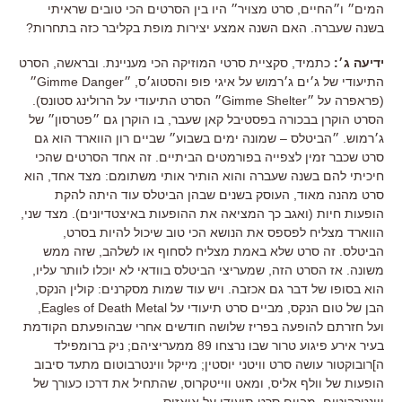
המים״ ו״החיים, סרט מצויר״ היו בין הסרטים הכי טובים שראיתי
בשנה שעברה. האם השנה אמצע יצירות מופת בקליבר כזה בתחרות?
ידיעה ג׳:
כתמיד, סקציית סרטי המוזיקה הכי מעניינת. ובראשה, הסרט
התיעודי של ג׳ים ג׳רמוש על איגי פופ והסטוג׳ס, ״Gimme Danger״
(פראפרה על ״Gimme Shelter״ הסרט התיעודי על הרולינג סטונס).
הסרט הוקרן בבכורה בפסטיבל קאן שעבר, בו הוקרן גם ״פטרסון״ של
ג׳רמוש. ״הביטלס – שמונה ימים בשבוע״ שביים רון הווארד הוא גם
סרט שכבר זמין לצפייה בפורמטים הביתיים. זה אחד הסרטים שהכי
חיכיתי להם בשנה שעברה והוא הותיר אותי משתומם: מצד אחד, הוא
סרט מהנה מאוד, העוסק בשנים שבהן הביטלס עוד היתה להקת
הופעות חיות (ואגב כך המציאה את ההופעות באיצטדיונים). מצד שני,
הווארד מצליח לפספס את הנושא הכי טוב שיכול להיות בסרט,
הביטלס. זה סרט שלא באמת מצליח לסחוף או לשלהב, שזה ממש
משונה. אז הסרט הזה, שמעריצי הביטלס בוודאי לא יוכלו לוותר עליו,
הוא בסופו של דבר גם אכזבה. ויש עוד שמות מסקרנים: קולין הנקס,
הבן של טום הנקס, מביים סרט תיעודי על Eagles of Death Metal,
ועל חזרתם להופעה בפריז שלושה חודשים אחרי שבהופעתם הקודמת
בעיר אירע פיגוע טרור שבו נרצחו 89 ממעריציהם; ניק ברומפילד
ה]רובוקטור עושה סרט וויטני יוסטין; מייקל ווינטרבוטום מתעד סיבוב
הופעות של וולף אליס, ומאט ווייטקרוס, שהתחיל את דרכו כעורך של