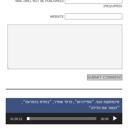
MAIL (WILL NOT BE PUBLISHED)
(REQUIRED)
WEBSITE
סינמסקופ 505: ״ספיידרמן״, פרסי אופיר, ״בוסית בהפרעה״,
״לגמור את הלילה״
נגן
01:00:12
00:00
אודיו