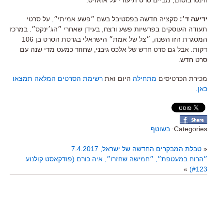
ווינטרבוטום, מביים סרט תיעודי על אואזיס.
ידיעה ד׳:
סקציה חדשה בפסטיבל בשם ״פשע אמיתי״, על סרטי
תעודה העוסקים בפרשיות פשע ורצח, בעידן שאחרי ״הג׳ינקס״. במרכז
המסגרת הזו השנה, ״צל של אמת״ הישראלי בגרסת הסרט בן 106
דקות. אבל גם סרט חדש של אלכס גיבני, שחוזר כמעט מדי שנה עם
סרט חדש.
מכירת הכרטיסים
מתחילה
היום ואת
רשימת הסרטים המלאה תמצאו
כאן.
Categories:
בשוטף
«
טבלת המבקרים החדשה של ישראל, 7.4.2017
״הרוח במעטפת״, ״חמישה שחזרו״, איה כורם (פודקאסט קולנוע
»
#123)