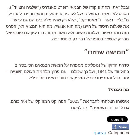
ובכל זאת, תחת פיקודו של הבמאי רופרט סאנדרס (״שלגיה והצייד״),
הסרט לא באמת מתעלה מעל לערכיו הוויזואליים והעיצוביים. להבדיל
מ״בלייד ראנר״ ו״מאטריקס״, שלא רק שהיו מלהיבים הם גם ערערו
את שאלות היסוד של חיינו (מה הוא אנושי? מה היא המציאות?) הסרט
הזה נותר סיפור תעלומה פשוט ולא מאוד מתוחכם. רעיון עם פוטנציאל
מבריק שנשאר בסופו של דבר רק פוסטר יפה.
״חמישה שחזרו״
סדרת הדוקו של נטפליקס מספרת על חמשת הבמאים הכי בכירים
בהוליווד של 1941, ועל כך שכולם – עם פרוץ מלחמת העולם השנייה –
עזבו הכל והתגייסו לצבא המריקאי בתור במאים. זה נפלא.
מה ניגנתי?
איכשהו הצלחתי לחבר את ״2023״ הפרויקט המוזיקלי של איה כורם,
גם ל״הרוח במעטפת״ וגם לפסח.
Categories:
בשוטף