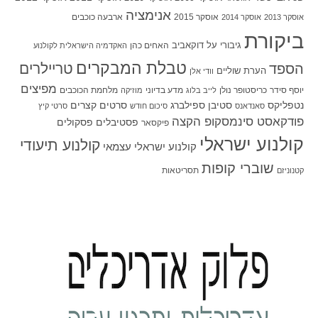
אנימציה
אוסקר 2015
ארבעה כוכבים
אוסקר 2013
אוסקר 2014
ביקורת
גיבורי על
דוקאביב
האחים כהן
האקדמיה הישראלית לקולנוע
טבלת המבקרים
טריילרים
הספד
הערת שוליים
וודי אלן
מפיצים
יוסף סידר
כריסטופר נולן
מדע בדיוני
מלחמת הכוכבים
לייב בלוג
מוזיקה
סטיבן ספילברג
סרטים קצרים
נטפליקס
סאנדאנס
סיכום חודש
סרטי קיץ
פודקאסט סינמסקופ הקצה
פסטיבלים
פסקולים
פיקסאר
קולנוע ישראלי
קולנוע תיעודי
קולנוע ישראלי עצמאי
שוברי קופות
תסריטאות
קטנוניזם