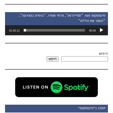
סינמסקופ 505: ״ספיידרמן״, פרסי אופיר, ״בוסית בהפרעה״,
״לגמור את הלילה״
נגן
01:00:12
00:00
אודיו
חיפוש
חיפוש
תמכו ב"סינמסקופ"