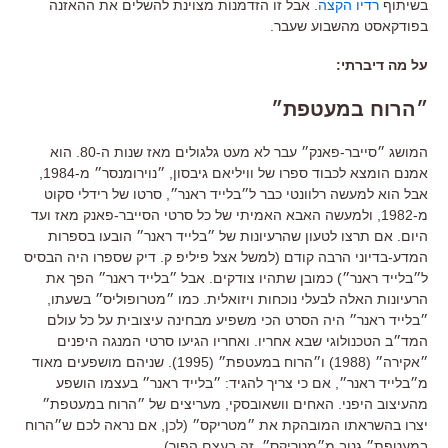
בשיתוף
רדיו הקצה
. אבל זו הזדמנות מצוינת להשלים את ההאזנה
בפודקאסט מהשבוע שעבר.
על מה דיברתי:
״הרוח במעטפת״
המושג ״סייבר-פאנק״ עבר לא מעט גלגולים מאז שנות ה-80. הוא
אמנם הומצא לכבוד ספרו של וויליאם גיבסון, ״נוירומנסר״ מ-1984,
אבל הוא למעשה רלוונטי כבר ל״בלייד ראנר״, סרטו של רידלי סקוט
מ-1982, ולמעשה האבא האמיתי של כל סרטי הסייבר-פאנק מאז ועד
היום. אם תרצו לטעון שהרעיונות של ״בלייד ראנר״ הובעו בספרות
המדע-בדיוני הרבה קודם (למשל אצל פיליפ ק. דיק שספרו היה הבסיס
ל״בלייד ראנר״) כמובן שתהיו צודקים. אבל ״בלייד ראנר״ הפך את
הרעיונות האלה לבעלי נוכחות ויזואלית. כמו ״מטרופוליס״ בשעתו,
״בלייד ראנר״ היה הסרט הכי משפיע מבחינה עיצובית על כל עולם
המד״ב הטכנולוגי שבא אחריו. ואחריו הגיעו סרטי המנגה היפנים
״אקירה״ (1988) ו״הרוח במעטפת״ (1995). שניהם מושפעים מאוד
מ״בלייד ראנר״, אם כי צריך להגיד: ״בלייד ראנר״ בעצמו הושפע
מהעיצוב היפני. האחים וושאובסקי, מעריצים של ״הרוח במעטפת״
יצרו בהשראתו המובהקת את ״מטריקס״ (לכן, אם נראה לכם ש״הרוח
במעטפת״ גנוב מ״מטריקס״, זה בעצם הפוך).