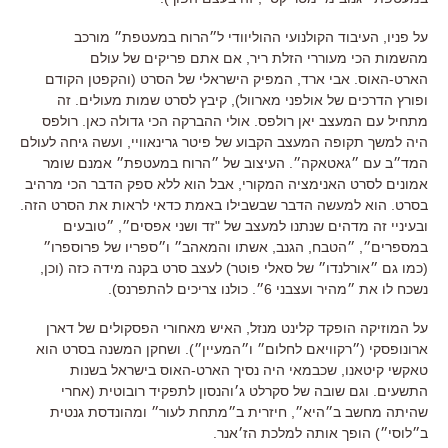
על פניו, העיבוד הקולנועי ההוליוודי ל״הרוח במעטפת״ מורכב
מהשמות הכי מעוררי הזלת ריר, אם אתם פריקים של עולם
הארט-האוס. אבי ארד, המפיק הישראלי של הסרט (והקפטן הקודם
ופורץ הדרכים של אולפני מארוול), קיבץ לסרט שמות מעולים. זה
מתחיל עם המעצב יאן רולפס. אולי ההברקה הכי גדולה כאן. רולפס
היה למשך תקופה המעצב הקבוע של פיטר גרינאוויי, ועשה גיחה לעולם
המד״ב עם ״גאטאקה״. העיצוב של ״הרוח במעטפת״ אמנם שומר
אמונים לסרט האנימציה המקורי, אבל הוא ללא ספק הדבר הכי מרהיב
בסרט. הוא למעשה הדבר שבשבילו באמת כדאי לראות את הסרט הזה.
ובעיניי זה מדהים שנתנו למעצב של "זד ושני אפסים״, ״טובעים
במספרים״, ״הטבח, הגנב, אשתו והמאהב״ ו״ספריו של פרוספרו״
(כמו גם ״אורלנדו״ של סאלי פוטר) לעצב סרט בקנה מידה כזה (וכן,
נשכח לו את ״מהיר ועצבני 6״. כולנו צריכים להתפרנס).
על המוזיקה הופקד קלינט מנזל, האיש מאחורי הפסקולים של דארן
ארונופסקי (״רקוויאם לחלום״ ו״המעיין״). ושחקן המשנה בסרט הוא
טאקשי קיטאנו, שכבמאי היה נסיך הארט-האוס בישראל בשנות
התשעים. וגם שובה של סקרלט ג׳והנסון לתפקיד רובוטית (אחרי
שהיתה מחשב ב״היא״, חיזרית ב״מתחת לעור״ ומהונדסת גנטית
ב״לוסי״) הופך אותה למלכת הז׳אנר.