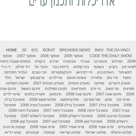
HOME
3D
9/11
BORAT
BREAKING NEWS
IMAX
THE DA VINCI
THE DAILY SHOW
CODE
אוסקר 2005
אוסקר 2006
אוסקר 2007
אוסקר
2008
אורחים
אינטרנט
אנג לי
אנימציה
ארכיון
ביקורת
במאים שעברו ניתוח
לשינוי מין
בקרוב
בשוטף
בתי קולנוע
ג'יימס בונד
גיבורי על
דוד פרלוב
די.וי.די
דפש מוד
האחים כהן
היי דפינישן
היצ'קוק/טריפו
הכי טובים
המדור המודפס
הספד
וודי אלן
טלוויזיה
טעויות תרגום
טריילרים
טרקובסקי
ישראל
כללי
מאבק היוצרים
מוזיקה
מועדון הגנוזים
מועדון הגנוזים 2007
מועצת הקולנוע
מפיצים
מר משיב
ניו יורק
סאנדאנס
סטיבן ספילברג
סיכום העשור
סיכום שנה
2006
סיכום שנה 2007
סיכום שנה 2008
סינמטק
סקירת בלוגים
סרטי ילדים
סרטי קיץ
סתם
פול מקרטני
פוליצרוסקופ
פוליצרסקופ 2006
פסטיבל ברלין
2006
פסטיבל ברלין 2007
פסטיבל ברלין 2008
פסטיבל ונציה 2006
פסטיבל
ונציה 2007
פסטיבל חיפה 2006
פסטיבל חיפה 2007
פסטיבל חיפה 2008
פסטיבל טורונטו 2006
פסטיבל ירושלים 2006
פסטיבל ירושלים 2007
פסטיבל
ירושלים 2008
פסטיבל קאן 2006
פסטיבל קאן 2007
פסטיבל קאן 2008
פסטיבלים
פרס אופיר 2006
פרס אופיר 2007
פרס אופיר 2008
קוונטין טרנטינו
קולנוע איטלקי
קולנוע ישראלי
קולנוע קוריאני
קטמנדו
קטנוניזם
קטעי וידיאו