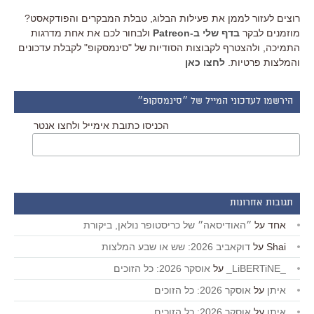
רוצים לעזור לממן את פעילות הבלוג, טבלת המבקרים והפודקאסט?
מוזמנים לבקר
בדף שלי ב-Patreon
ולבחור לכם את אחת מדרגות
התמיכה, ולהצטרף לקבוצות הסודיות של "סינמסקופ" לקבלת עדכונים
והמלצות פרטיות.
לחצו כאן
הירשמו לעדכוני המייל של ״סינמסקופ״
הכניסו כתובת אימייל ולחצו אנטר
תגובות אחרונות
אחד
על
״האודיסאה״ של כריסטופר נולאן, ביקורת
Shai
על
דוקאביב 2026: שש או שבע המלצות
_LiBERTiNE_
על
אוסקר 2026: כל הזוכים
איתן
על
אוסקר 2026: כל הזוכים
איתן
על
אוסקר 2026: כל הזוכים