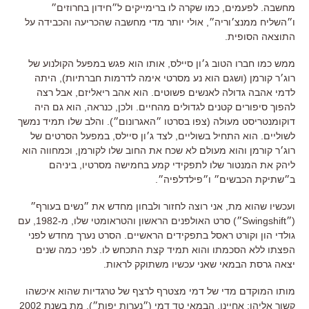
מחשבה. לפעמים, כמו שקרה לו ברימייקים ל״חידון בחרוזים״
ו״השליח ממנצ׳וריה״, אולי יותר מדי מחשבה שהכריעה והכבידה על
התוצאה הסופית.
ממש כמו חברו הטוב ג׳ון סיילס, אותו הוא פגש במפעל הקולנוע של
רוג׳ר קורמן (ושגם הוא נע מסרטי אימה לדרמות חברתיות), היתה
לדמי אהבה גדולה לאנשים פשוטים. הוא אהב ריאליזם, אבל רצה
להפוך סיפורים קטנים לגדולים מהחיים. ולכן, כנראה, הוא גם היה
דוקומנטריסט מעולה (צפו בסרטו ״האגרונום״). והלב שלו תמיד נמשך
לשוליים. הוא התחיל בשוליים, לצד ג׳ון סיילס, במפעל הסרטים של
רוג׳ר קורמן והוא מעולם לא שכח את החוב שלו לקורמן, וכמחווה הוא
ליהק את המנטור שלו לתפקידי קמע בחמישה מסרטיו, ביניהם
ב״שתיקת הכבשים״ ו״פילדלפיה״.
ועכשיו שהוא מת, אני רוצה לחזור ולבחון מחדש את ״נשים בעורף״
(״Swingshift״) סרט האולפנים הראשון והטראומטי שלו, מ-1982, עם
גולדי הון וקורט ראסל בתפקידים הראשיים. הסרט נערך מחדש לפני
הפצתו ללא הסכמתו והוא תמיד קצת התכחש לו. לפני כמה שנים
יצאה גרסת הבמאי שאני עכשיו משתוקק לראות.
מותו המוקדם מדי של דמי מצטרף לרצף של טרגדיות שהוא איכשהו
קשור אליהן: אחיינו, הבמאי טד דמי (״נערות יפות״), מת בשנת 2002