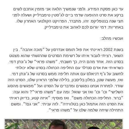
עד כאן פסקת המידע. ולפני שנמשיך הלאה אני מזמין אתכם לשים
ברקע את סרט ההופעה שדמי ביים לג׳סטין טימברלייק ושעלה לפני
חצי שנה בנטפליקס. זהו, מתברר, הפרויקט הקולנועי האחרון שלו.
באחריות: דמי יגרום לכם לאהוב את טימברלייק.
ועכשיו מהלב:
בשנת 2002 ראיינתי את פול תומס אנדרסון על ״מוכה אהבה״. בין
השאר, רציתי לעבור איתו על רשימת הסרטים שהרגשתי שהוא מצטט
בסרט הזה. אחד מהם היה, כך חשבתי, ״משהו פראי״ של ג׳ונתן דמי.
כשראיתי את אדם סנדלר עם החליפה הכחולה בסרט שלא יכולתי
לחשוב על ג׳ף דניאלס עם אותה חליפה ממש בסרטו של ג׳ונתן דמי.
ואז, מעשה שטן, במלון בליסבון, בלילה שלפני הראיון שלנו, הסרט הזה
שודר. למחרת אנחנו נפגשים ומדברים על הסרט ועל ״מפגשים מהסוג
השלישי״ וכו׳ וכו׳ ואז אני שואל: ומה עם ״משהו פראי״? והוא ענה:
״ברור. החליפה הכחולה משם״. ואז מוסיף: ״איזה קטע, בדיוק ראיתי
את הסרט הזה אתמול כאן בטלוויזיה״. לזה עניתי: ״אני גם!״. ומשם
התחילה שיחה שלמה שלנו על ״משהו פראי״.