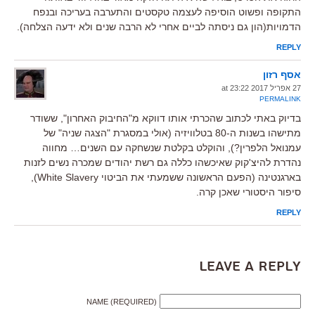
התקופה ופשוט הוסיפה לעצמה טקסטים והתערבה בעריכה ובנפח
הדמויות(הון גם ניסתה לביים אחרי לא הרבה שנים ולא ידעה הצלחה).
REPLY
אסף רזון
27 אפריל 2017 at 23:22
PERMALINK
בדיוק באתי לכתוב שהכרתי אותו דווקא מ"החיבוק האחרון", ששודר
מתישהו בשנות ה-80 בטלוויזיה (אולי במסגרת "הצגה שניה" של
עמנואל הלפרין?), והוקלט בקלטת שנשחקה עם השנים… מחווה
נהדרת להיצ'קוק שאיכשהו כללה גם רשת יהודים שמכרה נשים לזנות
בארגנטינה (הפעם הראשונה ששמעתי את הביטוי White Slavery),
סיפור היסטורי שאכן קרה.
REPLY
Leave a Reply
NAME (REQUIRED)