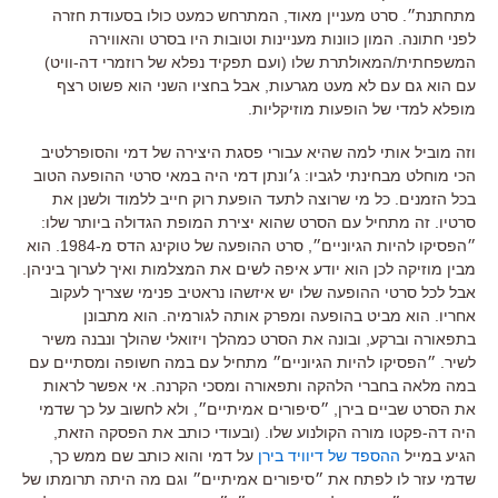
מתחתנת״. סרט מעניין מאוד, המתרחש כמעט כולו בסעודת חזרה
לפני חתונה. המון כוונות מעניינות וטובות היו בסרט והאווירה
המשפחתית/המאולתרת שלו (ועם תפקיד נפלא של רוזמרי דה-וויט)
עם הוא גם עם לא מעט מגרעות, אבל בחציו השני הוא פשוט רצף
מופלא למדי של הופעות מוזיקליות.
וזה מוביל אותי למה שהיא עבורי פסגת היצירה של דמי והסופרלטיב
הכי מוחלט מבחינתי לגביו: ג׳ונתן דמי היה במאי סרטי ההופעה הטוב
בכל הזמנים. כל מי שרוצה לתעד הופעת רוק חייב ללמוד ולשנן את
סרטיו. זה מתחיל עם הסרט שהוא יצירת המופת הגדולה ביותר שלו:
״הפסיקו להיות הגיוניים״, סרט ההופעה של טוקינג הדס מ-1984. הוא
מבין מוזיקה לכן הוא יודע איפה לשים את המצלמות ואיך לערוך ביניהן.
אבל לכל סרטי ההופעה שלו יש איזשהו נראטיב פנימי שצריך לעקוב
אחריו. הוא מביט בהופעה ומפרק אותה לגורמיה. הוא מתבונן
בתפאורה וברקע, ובונה את הסרט כמהלך ויזואלי שהולך ונבנה משיר
לשיר. ״הפסיקו להיות הגיוניים״ מתחיל עם במה חשופה ומסתיים עם
במה מלאה בחברי הלהקה ותפאורה ומסכי הקרנה. אי אפשר לראות
את הסרט שביים בירן, ״סיפורים אמיתיים״, ולא לחשוב על כך שדמי
היה דה-פקטו מורה הקולנוע שלו. (ובעודי כותב את הפסקה הזאת,
הגיע במייל
ההספד של דיוויד בירן
על דמי והוא כותב שם ממש כך,
שדמי עזר לו לפתח את ״סיפורים אמיתיים״ וגם מה היתה תרומתו של