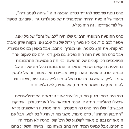
והערב.
סרט נוסף שאפשר להגדיר כסרט הופעה היה ״שוחה לקמבודיה״,
תיעוד של הופעת היחיד התיאטרלית של ספולדינג גריי, שוב עם פסקול
של לורי אנדרסון. זה היה נפלא.
סרט ההופעה המופתי הרביעי שלו היה ״לב של זהב״ של ניל יאנג.
אספר לכם סוד: אני לא מעריץ גדול של ניל יאנג (אני מקווה שרון מיברג
לא קורא את זה). כלומר, אני מעריך ומחבב, אבל באופן מנומס ומינורי.
אבל סרט ההופעה הזה היה נפלא. גם כאן, דמי גרם לנו לעקוב אחר
הניואנסים הכי קטנים של ההופעה ובנייתה באמצעות ההתבוננות
בהחלפת הרקעים ושינויי התאורה וההתבוננות בכל מה שקורה על
הבמה. סרט ההופעה האחרון שהוא ביים הוא, כאמור, זה של ג׳סטין
טימברלייק, שהוא גם פורטרט של טימברלייק ככוכב פופ, שגם רוצה
להיות אמן עם נשמה אמיתית, אקוסטית, לא מלאכותית.
דמי היה במאי מגוון מאוד, ולדעתי אחד הבמאים האינטיליגנטיים
שפעלו בהוליווד. היתה לו הבנה מופלאה של ז׳אנרים, ולכן ״שתיקת
הכבשים״ שלו היה סרט כה אפקטיבי. אחד מסרטיו הראשונים נקרא
״החיבוק האחרון״. סרט מינורי, משני מאוד, תרגיל בקולנוע, אבל עם
הומאז׳ים נבונים מאוד לקולנוע של היצ׳קוק. סרטיו לא תמיד היו
סוחפים, אבל כמעט תמיד היה בהם משהו נבון. מישהו השקיע בהם