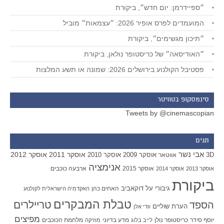
״ספיידרמן: יום חדש״, ביקורת
המועמדים לפרס אופיר 2026: ״עצמאות״ מוביל
״תיכון מגשימים״, ביקורת
״האודיסאה״ של כריסטופר נולאן, ביקורת
פסטיבל הקולנוע בירושלים 2026: שמונה או תשע המלצות
סינמסקופ בטוויטר
Tweets by @cinemascopian
תגים
אבי נשר
אוסקר 2011
אוסקר 2012
אוסקר 2009
אוסקר 2010
3D
אווטאר
אנימציה
אוסקר 2015
ארבעה כוכבים
אוסקר 2013
אוסקר 2014
ביקורת
גיבורי על
דוקאביב
האחים כהן
האקדמיה הישראלית לקולנוע
טבלת המבקרים
טריילרים
הספד
הערת שוליים
וודי אלן
מפיצים
יוסף סידר
כריסטופר נולן
מדע בדיוני
מלחמת הכוכבים
לייב בלוג
מוזיקה