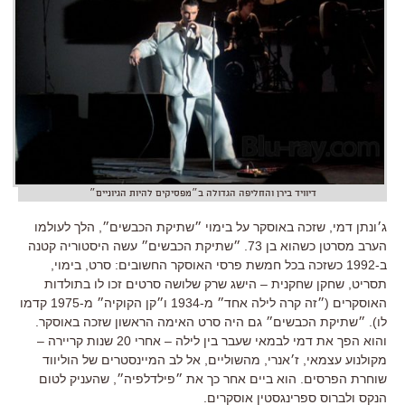
דיוויד בירן והחליפה הגדולה ב״מפסיקים להיות הגיוניים״
ג׳ונתן דמי, שזכה באוסקר על בימוי ״שתיקת הכבשים״, הלך לעולמו
הערב מסרטן כשהוא בן 73. ״שתיקת הכבשים״ עשה היסטוריה קטנה
ב-1992 כשזכה בכל חמשת פרסי האוסקר החשובים: סרט, בימוי,
תסריט, שחקן שחקנית – הישג שרק שלושה סרטים זכו לו בתולדות
האוסקרים (״זה קרה לילה אחד״ מ-1934 ו״קן הקוקיה״ מ-1975 קדמו
לו). ״שתיקת הכבשים״ גם היה סרט האימה הראשון שזכה באוסקר.
והוא הפך את דמי לבמאי שעבר בין לילה – אחרי 20 שנות קריירה –
מקולנוע עצמאי, ז׳אנרי, מהשוליים, אל לב המיינסטרים של הוליווד
שוחרת הפרסים. הוא ביים אחר כך את ״פילדלפיה״, שהעניק לטום
הנקס ולברוס ספרינגסטין אוסקרים.