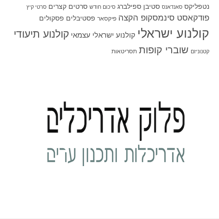
סטיבן ספילברג
סרטים קצרים
נטפליקס
סאנדאנס
סיכום חודש
סרטי קיץ
פודקאסט סינמסקופ הקצה
פסטיבלים
פסקולים
פיקסאר
קולנוע ישראלי
קולנוע תיעודי
קולנוע ישראלי עצמאי
שוברי קופות
תסריטאות
קטנוניזם