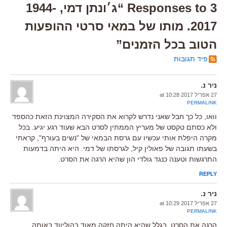
3 Responses to “ג׳ונתן דמי, 1944-
2017. מותו של במאי סרטי ההופעות
הטוב בכל הזמנים”
פיד תגובות
ניר נ.
27 אפריל 2017 at 10:28
PERMALINK
וואו, כל כך חבל שאני נדרש לקרוא את הסקירה המצוינת הזאת כהספד
ולא כסתם טקסט של מעריץ הממתין לסרט הבא שעוד רגע יגיע. בכל
מקרה היפלת אותי עכשיו עם גרסת הבמאי של "נשים בעורף", קראתי
בשעתו תגובה של פאולין קיל, לגרסתו של דמי. היא היתה בדמעות
התרגשות וטענה כנגד גולדי הון שהיא הרגה את הסרט.
REPLY
ניר נ.
27 אפריל 2017 at 10:29
PERMALINK
הרגה את הסרט, בגלל שהיא היתה חזקה מאוד בהוליווד באותה