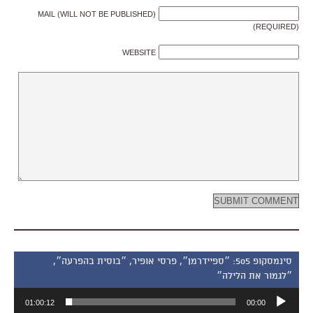
MAIL (WILL NOT BE PUBLISHED)
(REQUIRED)
WEBSITE
סינמסקופ 505: ״ספיידרמן״, פרסי אופיר, ״בוסית בהפרעה״,
״לגמור את הלילה״
נגן
01:00:12
00:00
אודיו