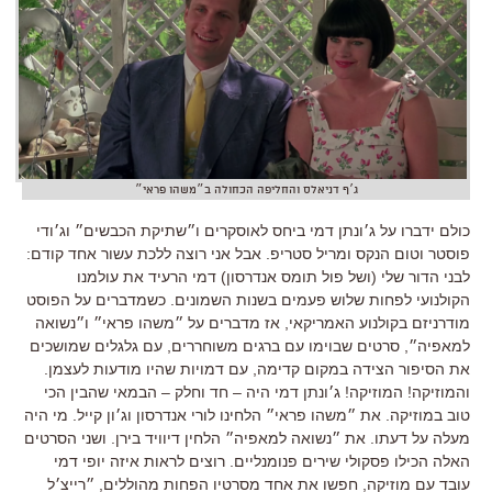
ג׳ף דניאלס והחליפה הכחולה ב״משהו פראי״
כולם ידברו על ג׳ונתן דמי ביחס לאוסקרים ו״שתיקת הכבשים״ וג׳ודי
פוסטר וטום הנקס ומריל סטריפ. אבל אני רוצה ללכת עשור אחד קודם:
לבני הדור שלי (ושל פול תומס אנדרסון) דמי הרעיד את עולמנו
הקולנועי לפחות שלוש פעמים בשנות השמונים. כשמדברים על הפוסט
מודרניזם בקולנוע האמריקאי, אז מדברים על ״משהו פראי״ ו״נשואה
למאפיה״, סרטים שבוימו עם ברגים משוחררים, עם גלגלים שמושכים
את הסיפור הצידה במקום קדימה, עם דמויות שהיו מודעות לעצמן.
והמוזיקה! המוזיקה! ג׳ונתן דמי היה – חד וחלק – הבמאי שהבין הכי
טוב במוזיקה. את ״משהו פראי״ הלחינו לורי אנדרסון וג׳ון קייל. מי היה
מעלה על דעתו. את ״נשואה למאפיה״ הלחין דיוויד בירן. ושני הסרטים
האלה הכילו פסקולי שירים פנומנליים. רוצים לראות איזה יופי דמי
עובד עם מוזיקה, חפשו את אחד מסרטיו הפחות מהוללים, ״רייצ׳ל