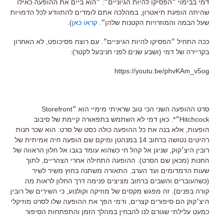
דמי בבימוי ״הפסיקו להיות הגיוניים״: ״הוא ביים את ההופעה כאילו
שהיתה הופעת תיאטרון, במהלכה אתם לומדים להתוודע לכל הדמויות
שעל הבמה והמוזרויות הקטנות שלהן״.
קראו כאן
).
ככה התחיל ״הפסיקו להיות הגיוניים״. עם רוצח פסיכופט, לא האחרון
בקריירה של דמי (ושבע שנים לפני חניבעל לקטר):
https://youtu.be/phvKAm_v5og
סרט ההופעה השני הכי טוב שראיתי מימיי הוא ״Storefront
Hitchcock״*. כאן דמי לא השתמש בתפאורה קיימת של סיבוב
הופעות, אלא בנה את כל ההופעה כולה כסט של סרט: הוא שכר חנות
רהיטים נטושה ברחוב 14 במנהטן ומיקם שם הופעה חיה אמיתית של
רובין היצ׳קוק, שניגן אל קהל חי כשהוא עומד בגבו אל חלון הראווה של
החנות (מכאן שם הסרט). ההופעה התחילה אחרי הצהריים, לתוך
שעות הדמדומים ועד הערב. התאורה משתנה בחוץ משיר לשיר
(כשהעוברים והשבים ברחוב מציצים פנימה דרך החלון לראות מה
קורה בפנים). זה מפגש מקסים של מוזיקה וקולנוע, כי השירים של רובין
היצ׳קוק הם סיפורים קצרים, ודמי הפך את ההופעה שלו לסרט מוזיקלי
כמעט עלילתי שגורם לנו להבחין במהלך הזמן והתפתחות הסיפור