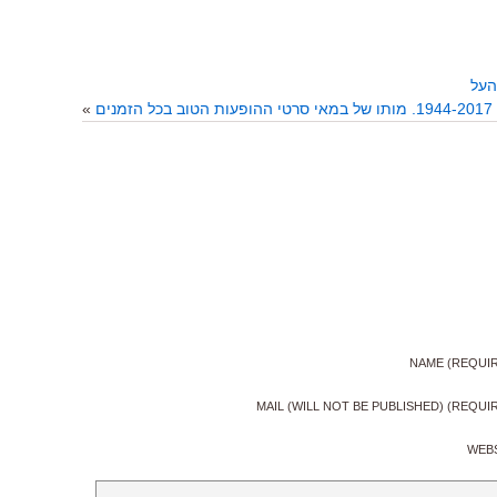
העל
נים
»
NAME (REQUI
MAIL (WILL NOT BE PUBLISHED) (REQUI
WEB