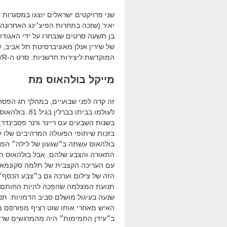
שני פרויקטים ישראלים יוצגו במסגרות 
יאיר (שזכה בתחרות הפיצ׳ינג האחרונה 
המוקדשת ליצירות חדשניות. סרט ה-VR הזה יוצג גם בפסטיבל דוקאביב הקרוב.
מייקל בולהאוס מת
זה קרה לפני שבועיים, במהלך חג הפסח:
לעולמו בביתו 
בשנות השבעים עם ריינר ורנר פסבינדר
בזכות שיתופי הפעולה המרהיבים שלו 
בולהאוס עשתה ב״שגעון של לילה״ המיס
התאורה והצבע שלהם, אבל בולהאוס הי
עם העריכה הקצבית של תלמה סקונמאקר
הזה של צילום וערכה גם ב״צבע הכסף״
תנועת המצלמה שהפכה להיות החותם של
האיש מאחרי אותו שוט רציף מפורסם מ
ב״עידן התמימות״ היה מהמרגשים שראי