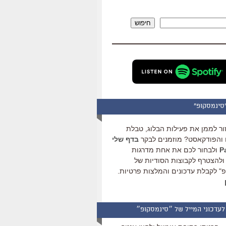
להגביר
או
חיפוש
להנמיך
עוצמת
שמע.
סינמסקופ"
ור לממן את פעילות הבלוג, טבלת
והפודקאסט? מוזמנים לבקר
בדף שלי
ולבחור לכם את אחת מדרגות
ולהצטרף לקבוצות הסודיות של
" לקבלת עדכונים והמלצות פרטיות.
לעדכוני המייל של ״סינמסקופ״