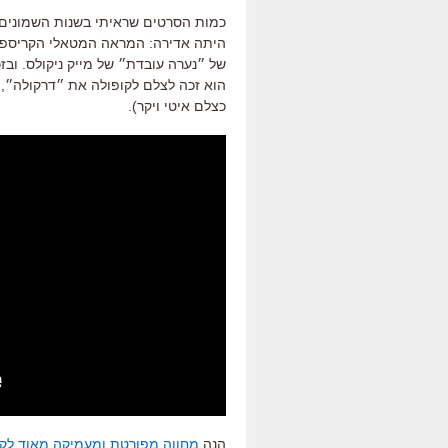
כמות הסרטים שראיתי בשנות השמונים
היתה אדירה: המראה המטאלי הקריספי ש
של ״נערה עובדת״ של מייק ניקולס. ובז
הוא זכה לצלם לקופולה את ״דרקולה״, א
כצלם איטי ויקר).
הנה
מחווה מפורטת ומעמיקה מאוד לקר