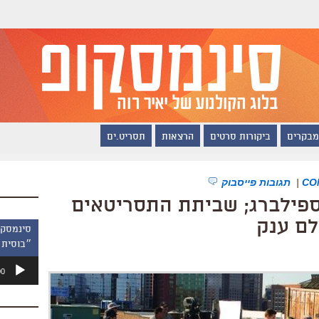
מבקרים
ביקורות סרטים
הרצאות
תסריט.ים
|
תגובות פייסבוק
פילברג; שביתת התסריטאים
ם ענק
״בוסית 
נגן
00
אודיו