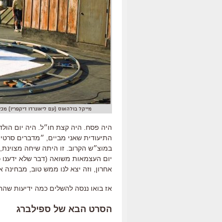
מייקל בולהאוס (עם ליאונרדו דיקפריו) מכין את אחד השוט
היה פסח. היה קצת חו״ל. היה יום הולד
התיעודית שאני מביים, ״מדברים סרטים״
במוצ״ש הקרוב. זו היתה שיחה מצוינת,
יום העצמאות משואה (דבר שלא ידענו 
אחרון, וזה יצא לנו ממש טוב, מבחינה א
אז בואו ננסה להשלים כמה ידיעות שה
הסרט הבא של ספילברג