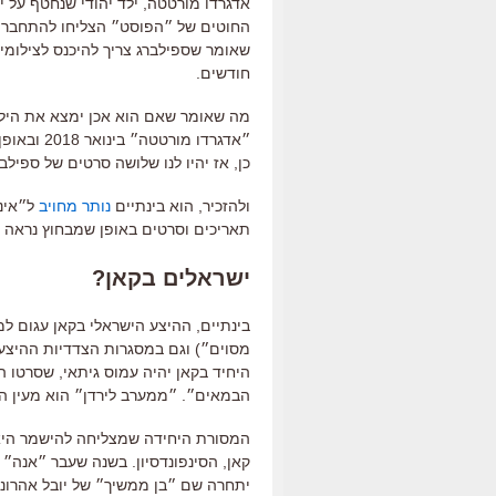
החוטים של ״הפוסט״ הצליחו להתחבר י
שאומר שספילברג צריך להיכנס לצילומי
חודשים.
מה שאומר שאם הוא אכן ימצא את הילד
כן, אז יהיו לנו שלושה סרטים של ספילברג ב-2018 – שניים בעבר, אח
ולהזכיר, הוא בינתיים
נותר מחויב
תאריכים וסרטים באופן שמבחוץ נראה ג
ישראלים בקאן?
בינתיים, ההיצע הישראלי בקאן עגום ל
היחיד בקאן יהיה עמוס גיתאי, שסרטו ה
הבמאים״. ״ממערב לירדן״ הוא מעין המ
המסורת היחידה שמצליחה להישמר היא
קאן, הסינפונדסיון. בשנה שעבר ״אנה״
יתחרה שם ״בן ממשיך״ של יובל אהרוני 