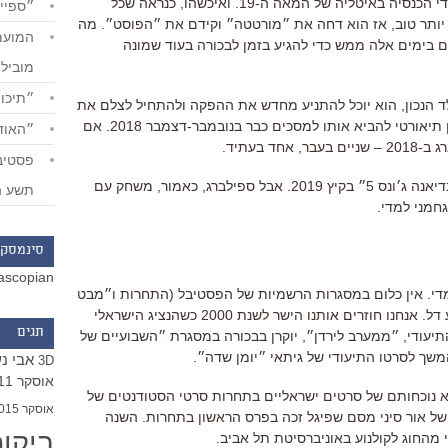
אדגרדו מורטטה, ילד יהודי שנחטף על ידי הכנסיה באיטליה של המאה ה-19. ואיכשהו, כנראה שכל
״ספייד
ותר טוב, אז הוא דחה את ״מורטטה״ וקידם את ״הפוסט״. מה
ם בימים אלה ממש כדי להגיע בזמן לבכורה בעוד שמונה
מוביל
״תיכון
 הנכון, הוא יוכל להתניע מחדש את ההפקה ולהתחיל לצלם את
״אדגרדו מורטטה״ בינואר 2018 ובאופן תיאורטי להביא אותו למסכים כבר בנובמבר-דצמבר 2018. אם
״האודי
ד בעתיד.
ל״אינדיאנה ג׳ונס 5״ בקיץ 2019. אבל ספילברג, כאמור, משחק עם
תשע ה
חמני למדי.
סינמסקו
ascopian
מדי. אין כלום במסגרות הרשמיות של הפסטיבל (התחרות ו״מבט
מסוים״) וגם במסגרות הצדדיות ההיצע דל. אנחנו חוזרים אותנו הישר לשנת 2000 כשהנציג הישראלי
תגים
תיעודי, ״ממערב לירדן״, יוקרן בבכורה במסגרת ״השבועיים של
שך לסרטו התיעודי של גיתאי ״יומן שדה״.
אבי נ
3D
אוסקר 2011
 נוכחותם של סרטים ישראליים בתחרות סרטי הסטודנטים של
אוסקר 2015
 של אור סיני מסם שפיגל זכה בפרס הראשון בתחרות. השנה
ביקו
מהחוג לקולנוע באוניברסיטת תל אביב.