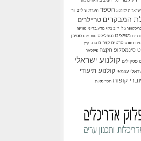
גיבורי על
דוקאביב
האחים כהן
הספד
הערת שוליים
שראלית לקולנוע
וודי
ת המבקרים
טריילרים
ריסטופר נולן
מדע בדיוני
לייב בלוג
מוזיקה
מפיצים
סטיבן
נטפליקס
כבים
סאנדאנס
סרטים קצרים
יכום חודש
סרטי קיץ
 סינמסקופ הקצה
פיקסאר
קולנוע ישראלי
פסקולים
קולנוע תיעודי
שראלי עצמאי
ברי קופות
תסריטאות