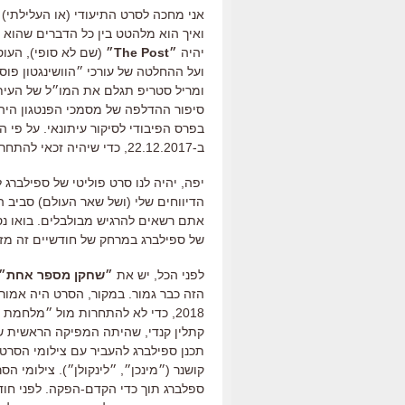
אני מחכה לסרט התיעודי (או העלילתי)
ואיך הוא מלהטט בין כל הדברים שהוא 
יהיה
״The Post״
ועל ההחלטה של עורכי ״הוושינגטון פו
ומריל סטריפ תגלם את המו״ל של העיתו
בפרס הפיבודי לסיקור עיתונאי. על פי
ב-22.12.2017, כדי שיהיה זכאי להתחרות באוסקרים, ויופץ באופן רחב במהלך ינואר.
יפה, יהיה לנו סרט פוליטי של ספילברג
הדיווחים שלי (ושל שאר העולם) סביב 
של ספילברג במרחק של חודשיים זה מזה
לפני הכל, יש את
״שחקן מספר אחת״
הזה כבר גמור. במקור, הסרט היה אמור
קתלין קנדי, שהיתה המפיקה הראשית ש
תכנן ספילברג להעביר עם צילומי הסרט
קושנר (״מינכן״, ״לינקולן״). צילומי 
ספלברג תוך כדי הקדם-הפקה. לפני חו