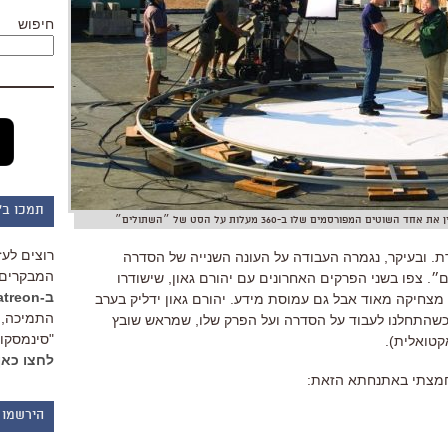
חיפוש
תמכו ב"
ים המפורסמים שלו ב-360 מעלות על הסט של ״השתולים״
רוצים לעז
ת. ובעיקר, נגמרה העבודה על העונה השנייה של הסדרה
המבקרים 
. צפו בשני הפרקים האחרונים עם יהורם גאון, שישודרו
ב-Patreon
 מצחיקה מאוד אבל גם עמוסת מידע. יהורם גאון ידליק בערב
התמיכה, 
כשהתחלנו לעבוד על הסדרה ועל הפרק שלו, שמראש שובץ
"סינמסקופ
קטואלית).
לחצו כאן
חמצתי באתנחתא הזאת:
הירשמו 