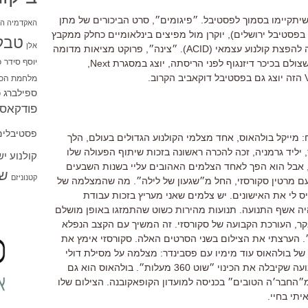
שיתקיימו בסמוך לפסטיבל. ״פיגומים״, סרט הביכורים של מתן
האקדמיה הי
בפסטיבל ירושלים), יוקרן מול מפיצים בינלאומיים כחלק ממקבץ
טבל
אלן
בן תשעה סרטים שנבחרו על ידי האגודה להפצת קולנוע עצמאי (ACID). ״צינה״, פרוקט מציאות מדומה
יוסף סידר
כ
של שירין אנלן מאוניברסיטת תל אביב, שצולם בכיכר דיזנגוף לפני הריסתה, יוצג במסגרת Next,
מלחמת הכו
ספילברג
ס
פודקאסט
פסטיבלים
 מייקל בולהאוס, אחד מצלמי הקולנוע הגדולים בעולם, הלך
בברלין בגיל 81. בולהאוס, יליד גרמניה, זכה להכרה ראשונה בזכות שיתוף הפעולה שלו
קולנוע י
, אבל הוא הפך לאחד הצלמים האהובים עליי בשנות השבעים
שו
קטנוניזם
עם מרטין סקורסזי, החל מ״שגעון של לילה״. מה שהמצלמה של
 לי את האישונים. יש צלמים שאני מעריץ בזכות עבודת
ה אשף התנועה. תנועות מהירות כשוט שהתמזגו באופן מושלם
, העורכת הקבועה של סקורסזי. זה המשיך עם הקצב הנפלא
. הערצתי את הצילום בשני הסרטים האלה. סקורסזי אימץ את
 בולהאוס עוד מימיו עם פסבינדר: מצלמה על מסילת דולי
שנעה בעיגול מושלם סביב הדמויות. תנועה שקיבלה את הכינוי ״שוט 360 מעלות״. בולהאוס הוא גם
״החבר׳ה הטובים״ בכניסה למועדון הקופאקובנה. הצילום שלו
תי בחיי.