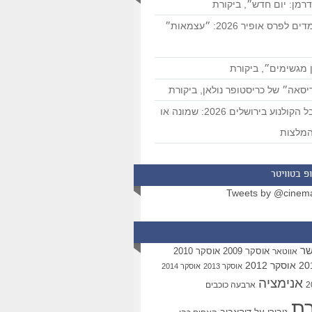
רמן: יום חדש״, ביקורת
המועמדים לפרס אופיר 2026: ״עצמאות״
 מגשימים״, ביקורת
סאה״ של כריסטופר נולאן, ביקורת
פסטיבל הקולנוע בירושלים 2026: שמונה או
מלצות
פ בטוויטר
Tweets by @cinem
שר
אוסקר 2009
אוסקר 2010
אווטאר
אוסקר 2012
אוסקר 2013
אוסקר 2014
אנימציה
ארבעה כוכבים
רת