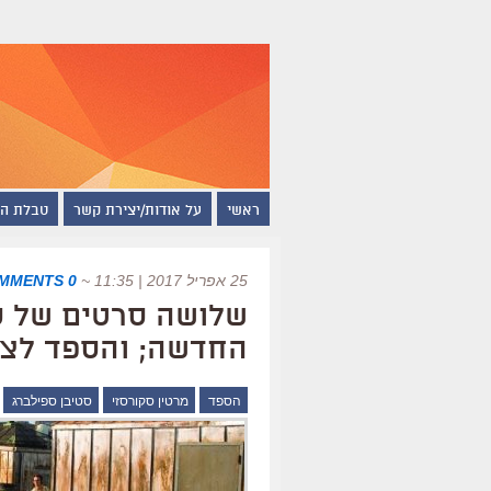
ראשי
על אודות/יצירת קשר
טבלת ה
25 אפריל 2017 | 11:35
~
0 COMMENTS
שלושה סרטים של ס
החדשה; והספד לצל
הספד
מרטין סקורסזי
סטיבן ספילברג