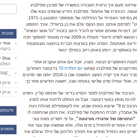
 שיראה פעם איך נראית העבודה במשרדו של סטיבן ספילברג
עושה. הכותרת של אתמול: ספילברג הודיע שהסרט הבא שלו
(שם לא סופי), העוסק בסיפור האמיתי על ההדלפה של מסמסכי הפנטגון ב-1971,
סט״ לפרסם אותם. טום הנקס יגלם את בן בראדלי, עורך הפוסט,
ן. דמויות שאתם אמורים להכיר היטב בזכות ״כל אנשי הנשיא״.
תגובות 
סיפור ההדלפה של מסמכי הפנטגון היה הנושא לסרט תיעודי מוצלח מ-2009 שהיה מועמד לאוסקר וזכה
אחד
ע
 הידיעה מאתמול, הסרט יופץ בארצות הברית בהפצה מצומצמת
ביקור
Shai
ע
 לעונת האוסקרים הבאה. מצוין. אבל אם אתם עוקבים אחרי
המלצו
הפרויקטים של ספילברג (שחגג
יום הולדת 70
בדצמבר האחרון)
_LiBERTiNE_
אתם רשאים להרגיש מבולבלים. בואו נסביר כעת איך יקרה המצב המשונה שבו ב-2018 יופצו שני סרטים
, ואולי אפילו סרט שלישי באותה שנה, תשעה חודשים אחר כך.
איתן
ע
איתן
ע
, העיבוד של ספילברג לספר המדע בדיוני של ארנסט קליין. הסרט
 להיות מופץ בסוף דצמבר, אבל אז הוחלט לדחות אותו למרץ
2018, כדי לא להתחרות מול ״מלחמת הכוכבים 8״ שיוצא באותו שבוע. את לוקאספילם מנהלת כעת
סינמסקו
ל אמבלין, חברת ההפקות של ספילברג. את הזמן שהתפנה לו
״החטיפה של אדגרדו מורטטה״
, על פי תסריט מאת טוני
הסרט היו אמורים להתחיל בימים אלה, אלא שמשהו שם עצר את
פוסטים 
דשיים הוא התחיל מחדש את תהליך הליהוק של הילד שיגלם את