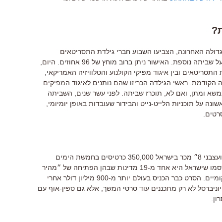
?
ולה האחרונה, הצביעו השבוע חברי גילדת התסריטאים
להסמיך את ידי הנהלת האיגוד להכריז על שביתה נוספת. האישור ניתן ברוב מוחץ של 96 אחוזים. היום,
ת התסריטאים ובין איגוד מפיקי הקולנוע והטלוויזיה האמריקאי,
הקודמת. ראשי הגילדה הכריזו שהם נותנים לאיגוד המפיקים
ת דרך במשא ומתן, ואם לא, תוכרז שביתה. לפני עשר שנים, השביתה
ה על תוכניות הלייט-נייט והבידור שעובדות באופן יומיומי,
רטים.
זה פורסם מיד אחרי החג השני: ״מהיר ועצבני 8״ מכר בישראל 350,000 כרטיסים בחמשת הימים
הראשונים להפצתו. אולפני יוניברסל פרסמו שישראל היא אחד מ-19 מדינות שבהן הפתיחה של ״מהיר
ועצבני 8״ שברה את שיאי הקופות המקומיים. הסרט כבר הכניס בעולם יותר מ-900 מיליון דולר אחרי
יוניברסל לא רק מתכננים עוד סרטי המשך, אלא גם ספין-אוף עם
ון.