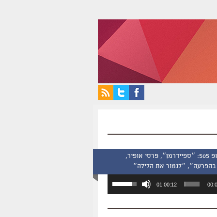
סינמסקופ 505: ״ספיידרמן״, פרסי אופיר,
בהפרעה״, ״לגמור את הלילה״
השתמש
01:00:12
00:
במקש
למעלה/למטה
כדי