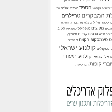
גיבורי על
דוקאביב
האחים כהן
הספד
הערת שוליים
שראלית לקולנוע
וודי
ת המבקרים
טריילרים
ריסטופר נולן
מדע בדיוני
לייב בלוג
מוזיקה
מפיצים
סטיבן
נטפליקס
כבים
סאנדאנס
סרטים קצרים
יכום חודש
סרטי קיץ
 סינמסקופ הקצה
פיקסאר
קולנוע ישראלי
פסקולים
קולנוע תיעודי
שראלי עצמאי
ברי קופות
תסריטאות