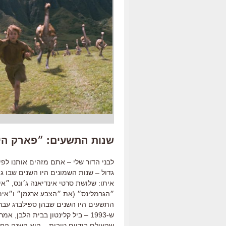
שנות התשעים: ״פארק הי
לבני הדור שלי – אתם מזהים אותנו לפי
גדול – שנות השמונים היו השנים שבו ג
איתו: שלושת סרטי אינדיאנה ג׳ונס, ״א
״הגרמלינס״ (את ״הצבע ארגמן״ ו״אימפ
התשעים היו השנים שבהן ספילברג עבר
ש-1993 – ביל קלינטון בבית הלבן,
שהעולם בידיים טובות – היא השנה החש