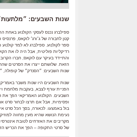
שנות השבעים: ״מלתעות״
ספילברג נכנס לעסקי הקולנוע באחת הת
קטן לחבורה של ג׳ורג׳ לוקאס, פרנסיס פו
ספר לקולנוע. ספילברג לא למד קולנוע ו
רדיקליות פוליטית, אבל היה לו את הקול
והתיידד בעיקר עם לוקאס, חברו הקרוב ע
הזאת. שלושתם ייצרו את הסרטים שהחל
שנות השבעים: ״הסנדק״ של קופולה, ״
שנות השבעים היו שנות משבר באמריקה: 
הפניית עורף לצבא, בעקבות מלחמת וי
השבעים. הקולנוע האמריקאי הפך את הת
ופסימיות, אבל אם תרצו לבחור סרט אח
בול באמצעו. לכאורה, בסך הכל סרט אימ
נעימת הנושא שהיא מעין מחווה למוזיק
מקריבים את האזרחים לטובת אינטרסים.
של סרטי התקופה – הפך את הכריש הז