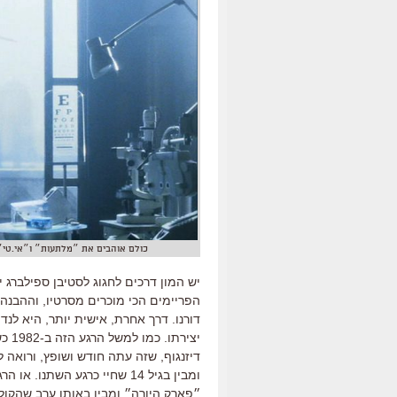
כולם אוהבים את ״מלתעות״ ו״אי.טי״ ו״
הפריימים הכי מוכרים מסרטיו, וההבנה 
דורנו. דרך אחרת, אישית יותר, היא לנד
יציר
דיזנגוף, שזה עתה חודש ושופץ, ורואה 
״פארק היורה״ ומבין באותו ערב שהקול