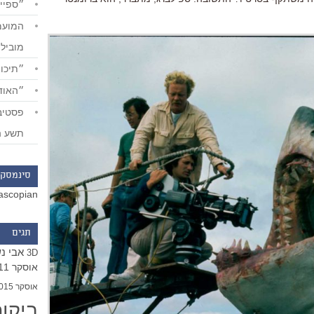
״ספייד
מוביל
״תיכון
״האודי
תשע ה
סינמסקו
ascopian
תגים
אבי נ
3D
אוסקר 2011
אוסקר 2015
ביקו