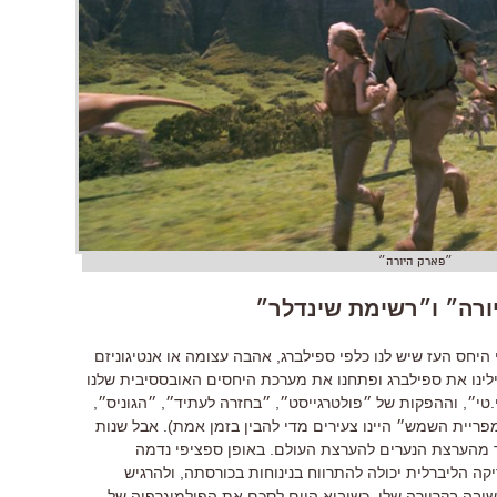
״פארק היורה״
ורה״ ו״רשימת שינדלר״
 היחס העז שיש לנו כלפי ספילברג, אהבה עצומה או אנטיגוניזם
ילינו את ספילברג ופתחנו את מערכת היחסים האובססיבית שלנו
י.טי״, וההפקות של ״פולטרגייסט״, ״בחזרה לעתיד״, ״הגוניס״,
ריית השמש״ היינו צעירים מדי להבין בזמן אמת). אבל שנות
 מהערצת הנערים להערצת העולם. באופן ספציפי נדמה
 אמריקה הליברלית יכולה להתרווח בנינוחות בכורסתה, ולהרגיש
ובה בקריירה שלו. כשיבוא היום לסכם את הפילמוגרפיה של