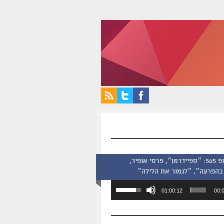
סינמסקופ 505: ״ספיידרמן״, פרסי אופיר,
בהפרעה״, ״לגמור את הלילה״
השתמש
01:00:12
00:
במקש
למעלה/למטה
כדי