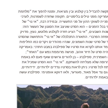
תקשה להבדיל בין קולנוע ובין מציאות, ופנטז להפוך את ״מלחמת
מריקה מפני טילים בליסטיים. תקופה שחזרה לשמרנות, לערכי
נייה לשווקי ההון על פני התעשייה. ובמידה רבה, ״אי.טי״ של
-1982 לסרט הקופתי בכל הזמנים – הוא הסרט שעיצב את הסגנון של העשור הזה:
ות השבעים, ״אי.טי״ הציע חזרה לקולנוע מלוטש, נוצץ, מדויק
פחה הפרברי. התאורה התכלכלה של ״אי.טי״ והתחושה שהסרט
 של סרטי שנות השמונים, שנהיו מהודרים ויקרים כמו החליפות
ימד אותנו לקרוא את סרטיו של ספילברג במבט חתרני: באמריקה
 היה סרט על חיזר אהוב, פגישה מרוממת נפש עם ״האחר״;
מרנית, ספילברג – בן להורים גרושים שאף פעם לא באמת
רוסה שלא מצליחה להשתקם. ״אי.טי״ הוא הסרט שמכיל את
ח לכל סרטיו: ניתן לראות בסרטיו צדדים ילדותיים, ידידותיים,
ם צד אפל מאוד, מעורער, ולאו דווקא אופטימי. ספילברג עושה
באמת ילדותיים.