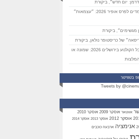
רמן: יום חדש״, ביקורת
המועמדים לפרס אופיר 2026: ״עצמאות״
 מגשימים״, ביקורת
סאה״ של כריסטופר נולאן, ביקורת
פסטיבל הקולנוע בירושלים 2026: שמונה או
מלצות
פ בטוויטר
Tweets by @cinem
שר
אוסקר 2009
אוסקר 2010
אווטאר
אוסקר 2012
אוסקר 2013
אוסקר 2014
אנימציה
ארבעה כוכבים
רת