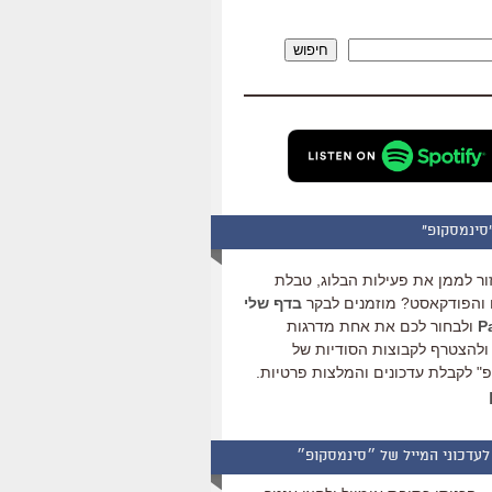
להגביר
או
חיפוש
להנמיך
עוצמת
שמע.
סינמסקופ"
ור לממן את פעילות הבלוג, טבלת
והפודקאסט? מוזמנים לבקר
בדף שלי
ולבחור לכם את אחת מדרגות
ולהצטרף לקבוצות הסודיות של
" לקבלת עדכונים והמלצות פרטיות.
לעדכוני המייל של ״סינמסקופ״