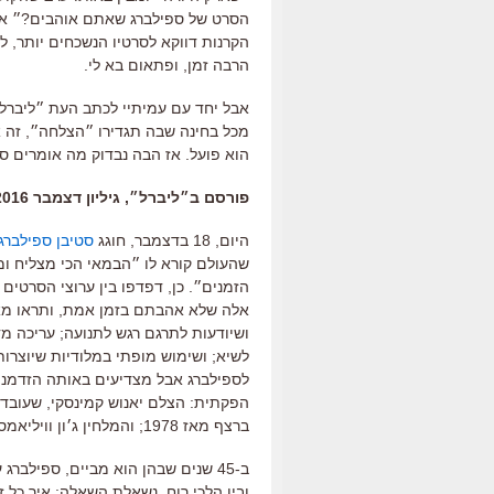
הסרט של ספילברג שאתם אוהבים?״ או חי
הקרנות דווקא לסרטיו הנשכחים יותר, 
הרבה זמן, ופתאום בא לי.
אבל יחד עם עמיתיי לכתב העת ״ליברל״
מכל בחינה שבה תגדירו ״הצלחה״, זה א
הוא פועל. אז הבה נבדוק מה אומרים ס
פורסם ב״ליברל״, גיליון דצמבר 2016
היום, 18 בדצמבר, חוגג
סטיבן ספילברג
שהעולם קורא לו ״הבמאי הכי מצליח ומש
הזמנים״. כן, דפדפו בין ערוצי הסרטים
אלה שלא אהבתם בזמן אמת, ותראו מא
ושיודעות לתרגם רגש לתנועה; עריכה 
לספילברג אבל מצדיעים באותה הזדמנו
ברצף מאז 1978; והמלחין ג׳ון וויליאמס, שהלחין את כל סרטיו של ספילברג (למעט שניים).
ב-45 שנים שבהן הוא מביים, ספילברג 
ובין הלכי רוח. נשאלת השאלה: איך כל