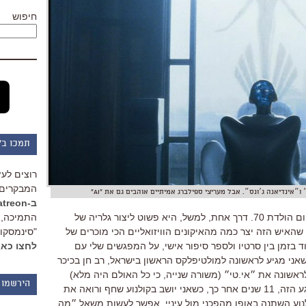
חיפוש
תמכו ב"
רוצים לעז
המבקרים 
אינדיאנה ג׳ונס״. אבל מעריצי ספילברג אמיתיים אוהבים גם את "AI"
ב-Patreon
יש המון דרכים לחגוג לסטיבן ספילברג יום הולדת 70. דרך אחת, למשל, היא פשוט ליצור גלריה של
התמיכה, 
שהאיש הזה יצר כמה מהאיקונים הוויזואליים הכי מוכרים של
"סינמסקופ
וד בזמן בין סרטיו ולספר סיפור אישי, על המפגשים שלי עם
לחצו כאן
תו. כמו למשל הרגע הזה ב-1982 כשאני מגיע לראשונה למולטיפלקס הראשון בישראל, רב חן בכיכר
לראשונה את ״אי.טי״ (משורה שנייה, כי כל האולם היה מלא)
הירשמו 
ומבין בגיל 14 שחיי כרגע השתנו. או הרגע הזה, 11 שנים אחר כך, כשאני יושב בקולנוע שחף ורואה את
נוע השתנה באופן מהפכני מול עיניי. אפשר לעשות משאל ״מה