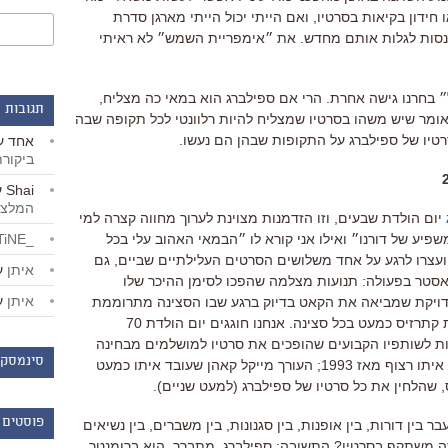
דון בקיאות בסרטיו, ואם הייתי יכול הייתי מארגן סדרת
לנסות לגלות אותם מחדש. את ״אימפריית השמש״ לא ראיתי
 בחרנו גישה אחרת. הרי אם ספילברג הוא במאי כה מצליח,
תגובות 
ומר שיש משהו בסרטיו שמצליח להיות רלוונטי לכל תקופה שבה
רטיו של ספילברג על התקופות שבהן הם נעשו.
אחד
ע
ביקור
Shai
ע
המלצו
יום הולדת שבעים, וזו הזדמנות מצוינת לערוך מחווה קצרה למי
פיע של דורנו״ ואילו אני קורא לו ״הבמאי האהוב עלי בכל
_LiBERTiNE_
 ועצרו לרגע על אחד משלושים הסרטים העלילתיים שביים, גם
איתן
ע
סטר בפעולה: תנועות מצלמה שהפכו לסימן ההיכר שלו
איתן
ע
מדויקת שמביאה את הקאט בדיוק ברגע שבו הסצינה מתרוממת
לשיא; ושימוש מופתי במלודיות שיוצרות קתרזיס כמעט בכל סצינה. אנחנו חוגגים יום הולדת 70
ת לשותפיו הקבועים שהופכים את סרטיו למושלמים מבחינה
סינמסקו
הפקתית: הצלם יאנוש קמינסקי, שעובד איתו רצוף מאז 1993; העורך מייקל קאהן שעובד איתו כמעט
פוסטים 
עבר בין דורות, בין אופנות, בין סגנונות, בין משברים, בין נשיאים
 זה משתקף בסרטיו? התשובה: ספילברג, מתברר, הוא ברומנטר