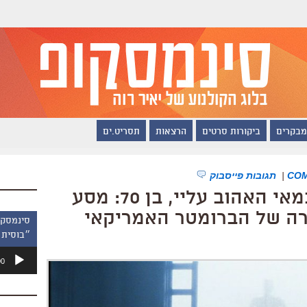
מבקרים
ביקורות סרטים
הרצאות
תסריט.ים
|
תגובות פייסבוק
סטיבן ספילברג, הבמאי האהוב עליי, בן 70: מסע
ירה של הברומטר האמריקאי
״בוסית 
נגן
00
אודיו