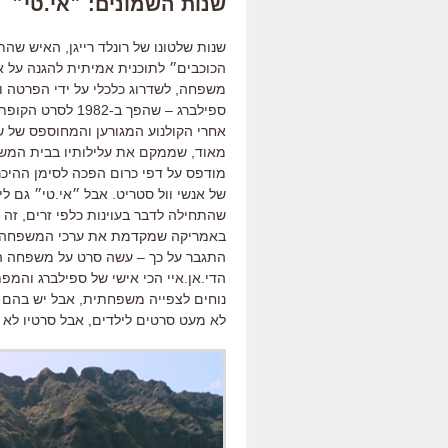
שנות השמונים: ״אי.טי״
שנות שלטונו של רונלד רייגן, האיש שה
הכוכבים״ לתוכנית אמיתית להגנה על א
משפחה, לשדרוג כלכלי על ידי הפרטה ופ
ספילברג – שהפך ב
אחרי הקולנוע המגורען והמחוספס של שנ
מאוד, שממקם את עלילותיו בבית המש
מודפס על דפי כרום הפכה לסימן ההיכר
של אנשי וול סטריט. אבל ״אי.טי״ גם ל
שהתחילה לדבר בעוינות כלפי זרים, זה
באמריקה שמקדמת את ערכי המשפחה הש
התגבר על כך – עשה סרט על משפחה ה
הדי.אן.איי הכי אישי של ספילברג והמפת
נוחים לצפייה משפחתית, אבל יש בהם ג
לא מעט סרטים לילדים, אבל סרטיו לא 