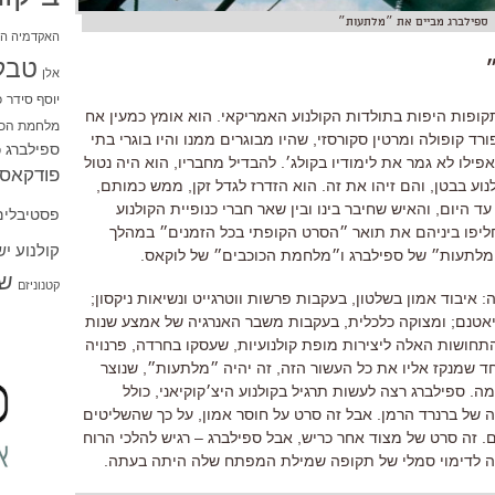
ספילברג מביים את ״מלתעות״
האקדמיה הי
טבל
אלן
יוסף סידר
כ
קופות היפות בתולדות הקולנוע האמריקאי. הוא אומץ כמעין אח
מלחמת הכו
רד קופולה ומרטין סקורסזי, שהיו מבוגרים ממנו והיו בוגרי בתי
ספילברג
ס
אפילו לא גמר את לימודיו בקולג׳. להבדיל מחבריו, הוא היה נטול
פודקאסט
נוע בבטן, והם זיהו את זה. הוא הזדרז לגדל זקן, ממש כמותם,
ד היום, והאיש שחיבר בינו ובין שאר חברי כנופיית הקולנוע
פסטיבלים
יפו ביניהם את תואר ״הסרט הקופתי בכל הזמנים״ במהלך
קולנוע י
מלתעות״ של ספילברג ו״מלחמת הכוכבים״ של לוקאס.
שו
קטנוניזם
איבוד אמון בשלטון, בעקבות פרשות ווטרגייט ונשיאות ניקסון;
יאטנם; ומצוקה כלכלית, בעקבות משבר האנרגיה של אמצע שנות
חושות האלה ליצירות מופת קולנועיות, שעסקו בחרדה, פרנויה
ד שמנקז אליו את כל העשור הזה, זה יהיה ״מלתעות״, שנוצר
ה. ספילברג רצה לעשות תרגיל בקולנוע היצ׳קוקיאני, כולל
ה של ברנרד הרמן. אבל זה סרט על חוסר אמון, על כך שהשליטים
 זה סרט של מצוד אחר כריש, אבל ספילברג – רגיש להלכי הרוח
ה לדימוי סמלי של תקופה שמילת המפתח שלה היתה בעתה.