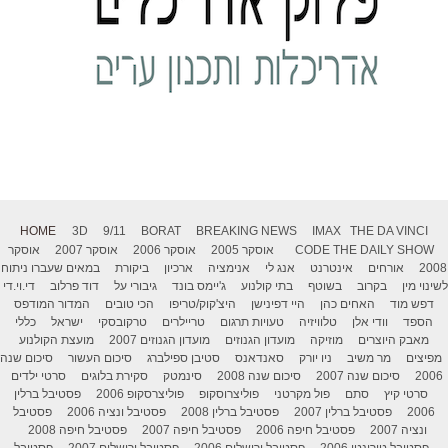
HOME
3D
9/11
BORAT
BREAKING NEWS
IMAX
THE DA VINCI
THE DAILY SHOW
CODE
אוסקר 2005
אוסקר 2006
אוסקר 2007
אוסקר
2008
אורחים
אינטרנט
אנג לי
אנימציה
ארכיון
ביקורת
במאים שעברו ניתוח
לשינוי מין
בקרוב
בשוטף
בתי קולנוע
ג'יימס בונד
גיבורי על
דוד פרלוב
די.וי.די
דפש מוד
האחים כהן
היי דפינישן
היצ'קוק/טריפו
הכי טובים
המדור המודפס
הספד
וודי אלן
טלוויזיה
טעויות תרגום
טריילרים
טרקובסקי
ישראל
כללי
מאבק היוצרים
מוזיקה
מועדון הגנוזים
מועדון הגנוזים 2007
מועצת הקולנוע
מפיצים
מר משיב
ניו יורק
סאנדאנס
סטיבן ספילברג
סיכום העשור
סיכום שנה
2006
סיכום שנה 2007
סיכום שנה 2008
סינמטק
סקירת בלוגים
סרטי ילדים
סרטי קיץ
סתם
פול מקרטני
פוליצרוסקופ
פוליצרסקופ 2006
פסטיבל ברלין
2006
פסטיבל ברלין 2007
פסטיבל ברלין 2008
פסטיבל ונציה 2006
פסטיבל
ונציה 2007
פסטיבל חיפה 2006
פסטיבל חיפה 2007
פסטיבל חיפה 2008
פסטיבל טורונטו 2006
פסטיבל ירושלים 2006
פסטיבל ירושלים 2007
פסטיבל