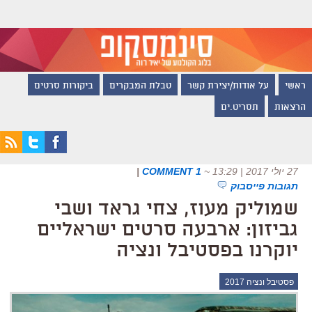
ראשי
על אודות/יצירת קשר
טבלת המבקרים
ביקורות סרטים
הרצאות
תסריט.ים
27 יולי 2017 | 13:29
~
1 COMMENT
|
תגובות פייסבוק
שמוליק מעוז, צחי גראד ושבי
גביזון: ארבעה סרטים ישראליים
יוקרנו בפסטיבל ונציה
פסטיבל ונציה 2017