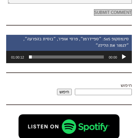
סינמסקופ 505: ״ספיידרמן״, פרסי אופיר, ״בוסית בהפרעה״,
״לגמור את הלילה״
נגן
01:00:12
00:00
אודיו
חיפוש
חיפוש