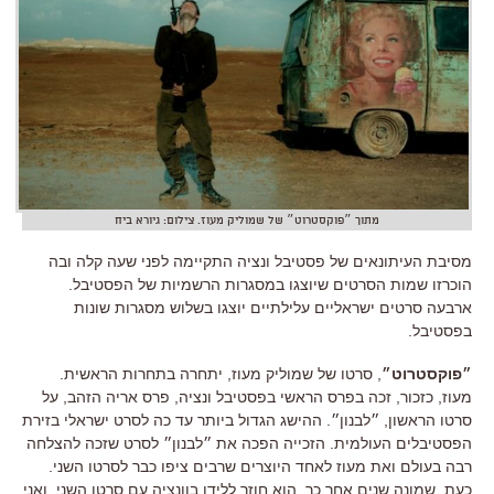
מתוך ״פוקסטרוט״ של שמוליק מעוז. צילום: גיורא ביח
מסיבת העיתונאים של פסטיבל ונציה התקיימה לפני שעה קלה ובה
הוכרזו שמות הסרטים שיוצגו במסגרות הרשמיות של הפסטיבל.
ארבעה סרטים ישראליים עלילתיים יוצגו בשלוש מסגרות שונות
בפסטיבל.
״פוקסטרוט״
, סרטו של שמוליק מעוז, יתחרה בתחרות הראשית.
מעוז, כזכור, זכה בפרס הראשי בפסטיבל ונציה, פרס אריה הזהב, על
סרטו הראשון, ״לבנון״. ההישג הגדול ביותר עד כה לסרט ישראלי בזירת
הפסטיבלים העולמית. הזכייה הפכה את ״לבנון״ לסרט שזכה להצלחה
רבה בעולם ואת מעוז לאחד היוצרים שרבים ציפו כבר לסרטו השני.
כעת, שמונה שנים אחר כך, הוא חוזר ללידו בוונציה עם סרטו השני. ואני