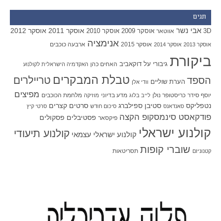
תגים
אבי נשר
אוסקר 2011
אוסקר 2012
אוסקר 2009
אוסקר 2010
3D
אווטאר
אנימציה
אוסקר 2015
ארבעה כוכבים
אוסקר 2013
אוסקר 2014
ביקורת
גיבורי על
דוקאביב
האחים כהן
האקדמיה הישראלית לקולנוע
טבלת המבקרים
טריילרים
הספד
הערת שוליים
וודי אלן
מפיצים
יוסף סידר
כריסטופר נולן
מדע בדיוני
מלחמת הכוכבים
לייב בלוג
מוזיקה
סטיבן ספילברג
סרטים קצרים
נטפליקס
סאנדאנס
סיכום חודש
סרטי קיץ
פודקאסט סינמסקופ הקצה
פסטיבלים
פסקולים
פיקסאר
קולנוע ישראלי
קולנוע תיעודי
קולנוע ישראלי עצמאי
שוברי קופות
תסריטאות
קטנוניזם