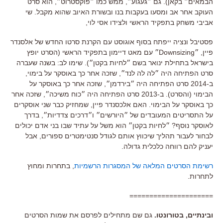
הבמאים״ בקאן). גם ״געגוע״, ממש כמו ״פוקסטרוט״, הוא סרט
העוקב אחר אב ומסעו בעקבות בנו ובשורת האיוב שהוא מקבל. שי
אביבי משחק בתפקיד הראשי ולצידו אסי לוי,
פסטיבל ונציה ייפתח בסוף אוגוסט עם הקרנת סרטו החדש של אלסנדר
פיין, ״Downsizing״ עם מאט דיימון בתפקיד הראשי (הסרט יופץ
בישראל בתחילת ינואר בשם ״לחיות בקטן״). שימו לב: בשנה שעברה
סרט הפתיחה היה ״לה לה לנד״, שזכה אחר כך באוסקר על בימוי,
ב-2014 סרט הפתיחה היה ״בירדמן״, שזכה אחר כך באוסקר על
הבימוי (והסרט). ב-2013 סרט הפתיחה היה ״כוח משיכה״, שזכה אחר
כך באוסקר על הבימוי. האם אלכסנדר פיין, שמחזיק כבר שני אוסקרים
על התסריטים המעובדים של ״היורשים״ ו״דרכים צדדיות״, בדרך
לאוסקר נוסף? ״לחיות בקטן״ הוא משל על עתיד שבו בני אדם יכולים
לבחור לעבור תהליך שיכווץ אותם לגודל סנטימטרים ספורים, אבל
יעניק להם רווחה כלכלית גדולה.
רשימת הסרטים המלאה של המסגרות הרשמיות
, בתחרות ומחוץ
לתחרות.
=====================
ובינתיים, בטורונטו.
גם שם מתחילים לפרסם את שמות הסרטים