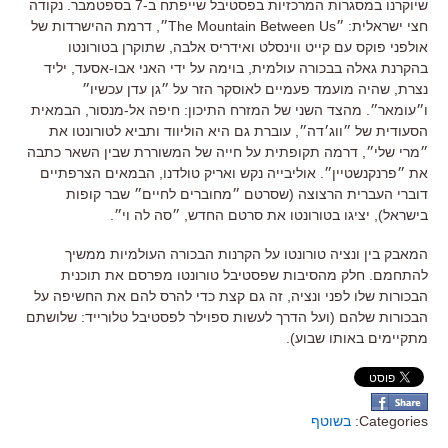
שיוקרנו במסגרות המרכזיות בפסטיבל שייפתח ב-7 בספטמבר. נקודה
חצי ישראלית: ״The Mountain Between Us״, דרמת ההישרדות של
אולפני פוקס עם קייט ווינסלט ואידריס אלבה, שתוקרן בטורונטו
בהקרנת גאלה בבכורה עולמית, בוימה על ידי האני אבו-אסעד, יליד
נצרת, שהיה מועמד פעמיים לאוסקר הזר על ״גן עדן עכשיו״
ו״עומאר״. מהצד השני של המזרח התיכון: חיפה אל-מנסור, הבמאית
הסעודית של ״ווג׳דה״, עוברת גם היא הוליווד ותביא לטורונטו את
״מרי שלי״, דרמה תקופתית על חייה של המשוררת שבין השאר כתבה
את ״פרנקנשטיין״. אוליבייה נקש ואריק טולדנו, הבמאים הצרפתיים
דוברי העברית הרצוצה (שסרטם ״מחוברים לחיים״ שבר קופות
בישראל), יציגו בטורונטו את סרטם החדש, ״סה לה וי״.
המאבק בין ונציה טורונטו על הקרנות הבכורה העולמיות ממשיך
להתחמם. חלק מהסיבות שפסטיבל טורונטו מפרסם את תוכנית
הבכורות שלו לפני ונציה, זה גם קצת כדי להרס להם את החשיפה על
הבכורות שלהם (ועל הדרך לעשות ספוילר לפסטיבל טלורייד: שלושתם
מתקיימים באותו שבוע).
Categories:
בשוטף