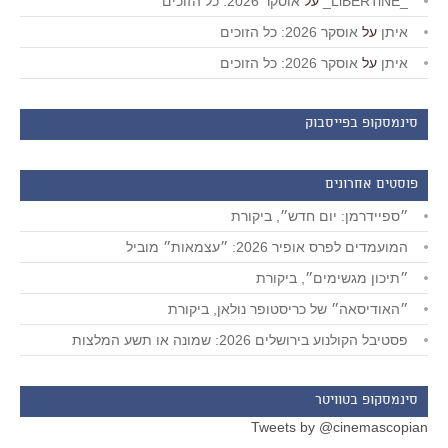
_LiBERTiNE_
על
אוסקר 2026: כל הזוכים
איתן
על
אוסקר 2026: כל הזוכים
איתן
על
אוסקר 2026: כל הזוכים
סינמסקופ בפייסבוק
פוסטים אחרונים
״ספיידרמן: יום חדש״, ביקורת
המועמדים לפרס אופיר 2026: ״עצמאות״ מוביל
״תיכון מגשימים״, ביקורת
״האודיסאה״ של כריסטופר נולאן, ביקורת
פסטיבל הקולנוע בירושלים 2026: שמונה או תשע המלצות
סינמסקופ בטוויטר
Tweets by @cinemascopian