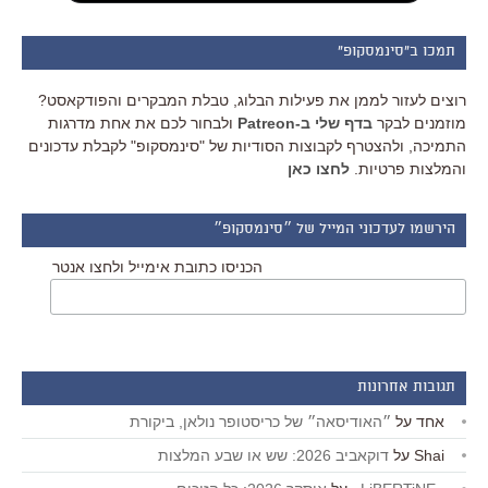
תמכו ב"סינמסקופ"
רוצים לעזור לממן את פעילות הבלוג, טבלת המבקרים והפודקאסט?
מוזמנים לבקר
בדף שלי ב-Patreon
ולבחור לכם את אחת מדרגות
התמיכה, ולהצטרף לקבוצות הסודיות של "סינמסקופ" לקבלת עדכונים
והמלצות פרטיות.
לחצו כאן
הירשמו לעדכוני המייל של ״סינמסקופ״
הכניסו כתובת אימייל ולחצו אנטר
תגובות אחרונות
אחד
על
״האודיסאה״ של כריסטופר נולאן, ביקורת
Shai
על
דוקאביב 2026: שש או שבע המלצות