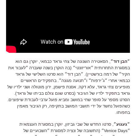
״הבן דוד״
, הסאטירה השנונה של צחי גראד כבמאי, יוקרן גם הוא
במסגרת התחרותית ״אוריזונטי״ (בה הוקרן בשנה שעברה ״לעבור את
הקיר״ של רמה בורשטיין). ״הבן דוד״ הוא סרטו השלישי של גראד
כבמאי אחרי ״ג׳ירפות״ ו״תנועה מגונה״. בתפקידים הראשיים
מופיעים
צחי גראד, עלא דקה, אסנת פישמן, ירון מוטולה ושני ילדיו של
גראד בתפקיד ילדיו של הגיבור (בסרט שגם צולם בביתו של גראד).
הסרט מספר על סופר שחי במושב ומביא פועל ערבי לעבודת שיפוצים.
כשהפועל נחשד על ידי תושבי המושב בתקיפה, רק הגיבור מאמין
בחפותו.
״געגוע״
, סרטו החדש של שבי גביזון, יוקרן במסגרת העצמאית
״Venice Days״ (התשובה של ונציה למסגרת ״השבועיים של