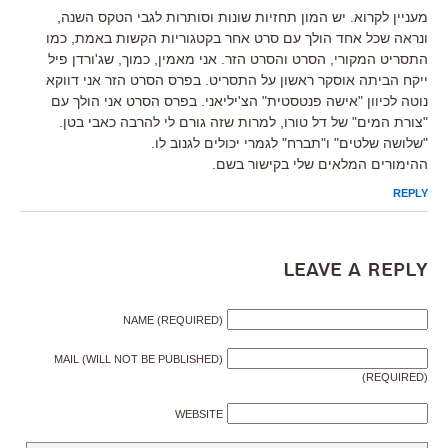
מעניין לקרוא. יש המון תחזיות שונות וסותרות לגבי הטקס השנה,
ונראה שכל אחד הולך עם סרט אחר בקטגוריות הקשות באמת, כמו
התסריט המקורי, הסרט והסרט הזר. אני מאמין, כמוך, שג'ורדן פיל
ייקח הביתה אוסקר ראשון על התסריט. בפרס הסרט הזר אני דווקא
נוטה לכיוון "אישה פנטסטית" הצ'יליאני. בפרס הסרט אני הולך עם
"צורת המים" של דל טורו, למרות שזה גורם לי להרבה כאבי בטן.
"שלושה שלטים" ו"תברח" לגמרי יכולים לגנוב לו.
ההימורים המלאים שלי בקישור בשם.
REPLY
Leave a Reply
NAME (REQUIRED)
MAIL (WILL NOT BE PUBLISHED)
(REQUIRED)
WEBSITE