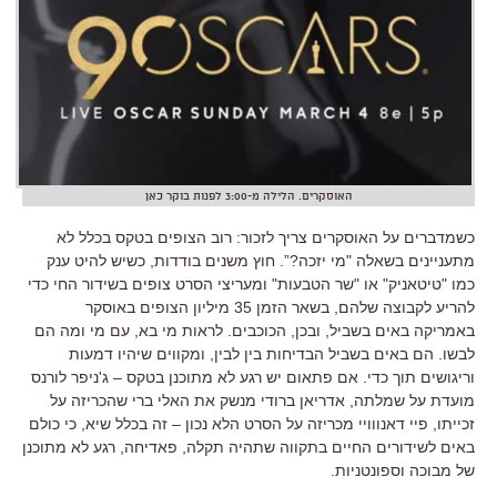
האוסקרים. הלילה מ-3:00 לפנות בוקר כאן
כשמדברים על האוסקרים צריך לזכור
:
רוב הצופים בטקס בכלל לא
מתעניינים בשאלה
"
מי יזכה
?”.
חוץ משנים בודדות
,
כשיש להיט ענק
כמו
"
טיטאניק
"
או
"
שר הטבעות
"
ומעריצי הסרט צופים בשידור החי כדי
להריע לקבוצה שלהם
,
בשאר הזמן
35
מיליון הצופים באוסקר
באמריקה באים בשביל
,
ובכן
,
הכוכבים
.
לראות מי בא
,
עם מי ומה הם
לבשו
.
הם באים בשביל הבדיחות בין לבין
,
ומקווים שיהיו דמעות
וריגושים תוך כדי
.
אם פתאום יש רגע לא מתוכנן בטקס – ג
'
ניפר לורנס
מועדת על שמלתה
,
אדריאן ברודי מנשק את האלי ברי שהכריזה על
זכייתו
,
פיי דאנווויי מכריזה על הסרט הלא נכון – זה בכלל שיא
,
כי כולם
באים לשידורים החיים בתקווה שתהיה תקלה
,
פאדיחה
,
רגע לא מתוכנן
של מבוכה וספונטניות
.