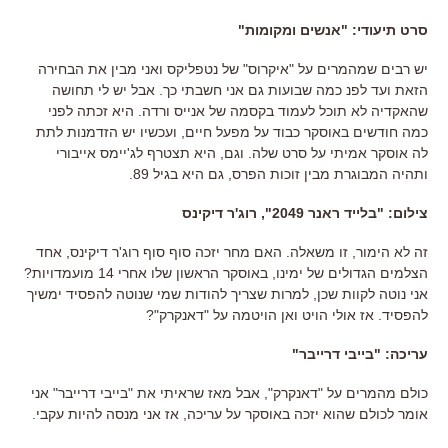
סרט תיעודי: "אנשים ומקומות"
יש רבים שמהמרים על "איקרוס" של נטפליקס ואני מבין את הבחירה
הזאת ועד לפנ כמה שבועות גם אני חשבתי כך. אבל יש לי תחושה
שהאקדיה לא תוכל לעמוד בקסמה של אנייס ורדה. היא זכתה לפני
כמה חודשים באוסקר כבוד על מפעל חיים, ועכשיו יש הזדמנות לתת
לה אוסקר אמיתי על סרט שלה. וגם, היא תצטרף לג'יימס אייבורי
ותהיה המבוגרת מבין זוכות הפרס, גם היא בגיל 89.
צילום: "בלייד ראנר 2049", רוג'ר דיקינס
זה לא הימור, זו משאלה. האם מחר יזכה סוף סוף רוג'ר דיקינס, אחד
הצלמים הגדולים של ימינו, באוסקר הראשון שלו אחרי 14 מועמדויות?
אני נוטה לקוות שכן, למרות שצריך להודות שמי שנוטה להפסיד ימשיך
להפסיד. אז אולי הויט ואן הויטמה על "דאנקרק"?
עריכה: "בייבי דרייבר"
כולם מהמרים על "דאנקרק", אבל מאז שראיתי את "בייבי דרייבר" אני
אומר לכולם שהוא יזכה באוסקר על עריכה, אז אני מנסה להיות עקבי.