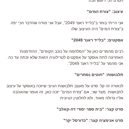
הסרט הכי רועש זוכה.
עיצוב: "צורת המים"
אני הייתי בוחר ב"בלייד ראנר 2049", אבל אני מודה שהדבר הכי יפה
ב"צורת המים" היה העיצוב שלו.
אפקטים: "בלייד ראנר 2049"
רבים מהמרים כאן על "המלחמה על כוכב הקופים", ההזדמנות
האחרונה לתת אוסקר על אפקטים לטרילוגיה הזאת שלא זכתה עד כה.
אני מהמר על "בלייד ראנר 2049".
תלבושות: "חוטים נסתרים"
לכאורה זה קל: סרט על מעצב תלבושות הגיוני שיזכה באוסקר על עיצוב
לתבושות. מצד שני, אם "צורת המים" יזכה כאן, זה אומר שהאהבה
אליו גדולה מאוד, ולא לחלוטין הגיונית.
סרט קצר: "בית ספר יסודי דה-קאלב"
סרט אנימציה קצר: "כדורסל יקר"