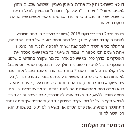
דווקא בישראל זה קצת אחרת
.
באופן מעניין
, “
שלושה שלטים מחוץ
לאבינג מיזורי
", “
העיתון
", "
דאנקרק
"
ו
"
תברח
"
זכו בארץ להצלחה יפה
,
כך שכאן יש יותר אנשים שראו את הסרטים מאשר אנשים שייראו את
הטקס במלואו
.
אז מי יזכה
?
נגיד כך
:
טקס
2018 (
שיועבר בשידור חי החל משלוש
לפנות בוקר רק בערוץ יס
1)
יכיל כמה וכמה רגעים של מתח והפתעות,
והתקלה בסוף השידור לפני שנה עשויה להקפיץ לו את הרייטינג
.
זו
אחת השנים הכי מפוזרות וצמודות שאני זוכר מאז שאני מכסה את
האוסקרים
.
בדרך כלל
,
מי שעוקב אחרי כל מה שקורה בחודשיים שלפני
האוסקרים יכול לדעת די טוב מה הולך לקרות בטקס הסופי
,
הסופרבול
של הקולנוע ההוליוודי
.
השנה
?
פחות
.
בהיעדר מועמד מוביל אחד ועם
לא פחות מחמישה סרטים שעשויים להפתיע בזכייה בפרס הגדול
,
כל
שם שיוקרא בסוף הטקס
,
גם אם הוא זה שהימרנו עליו
,
יהיה הפתעה
.
בואו נמפה כמה מהקטגוריות הבולטות בטקס ונהמר על זוכים
.
כן
,
אם
אטעה תוכלו ללעוג
,
אם אצדק אוכל להתרברב
,
אבל בעיקר זה נועד כדי
לשמש תקציר של כל מה שקרה במירוץ עד כה
,
ולהסביר איך ולמה ומתי
התחוללה הפתעה
.
את פרס הסרט אני משאיר לסוף
,
כי בפשטות
,
הוא
הכי קשה לחיזוי
.
הקטגוריות הקלות
: