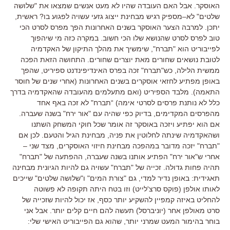
האוסקר
.
אבל האם העובדה שהיו לא מעט אנשים שמצאו את
"
שלושה
שלטים
"
לא
–
מספיק רגיש מבחינת ייצוג גזעי עשויה לפגוע בו
?
ראשית
,
יתכן
.
למרבה הצער האוסקר בשנים האחרונות הפך מפרס לסרט הכי
טוב לפרס לסרט שהנושא שלו הכי חשוב
.
במקרה כזה מי שיהפוך
לפייבוריט הוא
"
תברח
",
שימשיך את מהלך התיקון של האקדמיה
לטובת נושאים שחורים מאת יוצרים שחורים
. התחושה הזאת הפכה
ממשית הלילה, כש"תברח" זכה בפרס האינדיפינדנט ספיריט, שהפך
באופן מפתיע לחזאי אוסקרים בשנים האחרונות (אחרי שנים של חוסר
התאמה). מלבד הספיריט
(ו
אם מתעלמים מהעובדה שהאקדמיה בדרך
כלל לא נותנת פרסים לסרטי אימה
) “
תברח
"
לא זכה באף אחד
מהפרסים המקדימים, בדיוק כפי שהיה עם "אור ירח" בשנה שעברה
.
אם הוא יפתיע ויזכה באוסקר זה אומר שכל חוקי המשחק השתנו
ושהאקדמיה שינתה לחלוטין את פניה, מבחינת הגיל והטעם
.
לכן אם
"
תברח
"
יזכה מדובר במהפכה מבחינת חיזוי האוסקרים, מצד שני –
אחרי ש"אור ירח" הפתיע אותנו בשנה שעברה, ההפתעה של "תברח"
תהיה פחות גדולה
. זכייה של "תברח" עשויה גם להיות הגיונית מבחינה
תאגידית: באופן נדיר למדי, גם "צורת המים" ו"שלושה שלטים" שייכים
לאותו אולפן (פוקס סרצ'לייט) וזו בטח היתה תקופה לא פשוטה
להחליט באיזה קמפיין להשקיע יותר כסף, אז יכול להיות שזכייה של
סרט מאולפן אחר (יוניברסל) תעשה להם חיים קלים יותר.
אבל אני
בוחר בהימור המעט שמרני יותר
,
שהוא גם הפייבוריט האישי שלי
: