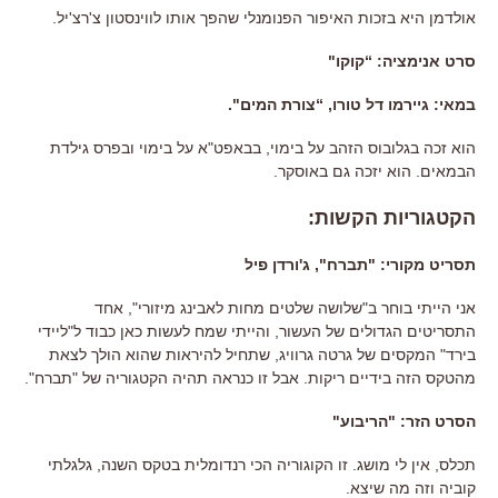
אולדמן היא בזכות האיפור הפנומנלי שהפך אותו לווינסטון צ
'
רצ
'
יל
.
סרט אנימציה
: “
קוקו
"
במאי
:
גיירמו דל טורו
, “
צורת המים
".
הוא זכה בגלובוס הזהב על בימוי
,
בבאפט
"
א על בימוי ובפרס גילדת
הבמאים
.
הוא יזכה גם באוסקר
.
הקטגוריות הקשות
:
תסריט מקורי: "תברח", ג'ורדן פיל
אני הייתי בוחר ב"שלושה שלטים מחות לאבינג מיזורי", אחד
התסריטים הגדולים של העשור, והייתי שמח לעשות כאן כבוד ל"ליידי
בירד" המקסים של גרטה גרוויג, שתחיל להיראות שהוא הולך לצאת
מהטקס הזה בידיים ריקות. אבל זו כנראה תהיה הקטגוריה של "תברח".
הסרט הזר: "הריבוע"
תכלס, אין לי מושג. זו הקוגוריה הכי רנדומלית בטקס השנה, גלגלתי
קוביה וזה מה שיצא.