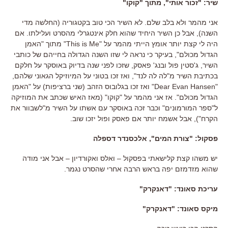
שיר: "זכור אותי", מתוך "קוקו"
אני מהמר ולא בלב שלם. לא השיר הכי טוב בקטגוריה (החלשה מדי
השנה), אבל כן השיר היחיד שהוא חלק אינטגרלי מהסרט ועלילתו. אם
היה לי קצת יותר אומץ הייתי מהמר על "This is Me" מתוך "האמן
הגדול מכולם", בעיקר כי נראה לי שזו השנה הגדולה בחייהם של כותבי
השיר, ג'סטין פול ובנג' פאסק, שזכו לפני שנה בדיוק באוסקר על חלקם
בכתיבת השיר מ"לה לה לנד", ואז זכו בטוני על המיוזיקל הגאוני שלהם,
"Dear Evan Hansen" ואז זכו בגלובוס הזהב (שני ברציפות) על "האמן
הגדול מכולם". אז אני מהמר על "קוקו" (מאז האיש שכתב את המוזיקה
ל"ספר המורמונים" וכבר זכה באוסקר עם אשתו על השיר מ"לשבוור את
הקרח"), אבל אשמח יותר אם פאסק ופול יזכו שוב.
פסקול: "צורת המים", אלכסנדר דספלה
יש משהו קצת קלישאתי בפסקול – ואלס ואקורדיון – אבל אני מודה
שהוא מזדמזם יפה בראש הרבה אחרי שהסרט נגמר.
עריכת סאונד: "דאנקרק"
מיקס סאונד: "דאנקרק"