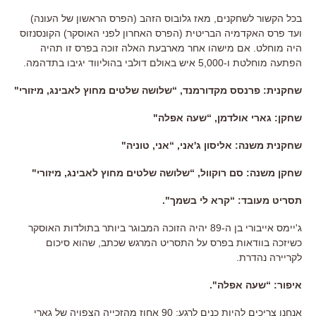
בכל הקשור לשחקנים
,
מאז גלובוס הזהב
(
הפרס הראשון של העונה
)
ועד פרס האקדמיה הבריטית
(
הפרס האחרון לפני האוסקר
)
הקונסנזוס
היה מוחלט
.
אם מישהו אחר מארבעת האלה זוכה בפרס זו תהיה
הפתעה מוחלטת ו
-5,000
איש באולם דולבי בהוליווד יגיבו בתדהמה
.
שחקנית
:
פרנסס מקדורמנד
, “
שלושה שלטים מחוץ לאבינג
,
מיזורי
"
שחקן
:
גארי אולדמן
, “
שעה אפלה
"
שחקנית משנה
:
אליסון ג
'
אני
, “
אני
,
טוניה
"
שחקן משנה
:
סם רוקוול
, “
שלושה שלטים מחוץ לאבינג
,
מיזורי
"
תסריט מעובד
: “
קרא לי בשמך
".
ג
'
יימס אייבורי בן ה
-89
יהיה הזוכה המבוגר ביותר בתולדות האוסקר
כשיזכה בוודאות בפרס על התסריט המרגש שכתב
,
שהוא סיכום
לקריירה נהדרת
.
איפור
: “
שעה אפלה
".
אנחנו צריכים להיות כנים לרגע
: 90
אחוז מהזכייה הצפויה של גארי