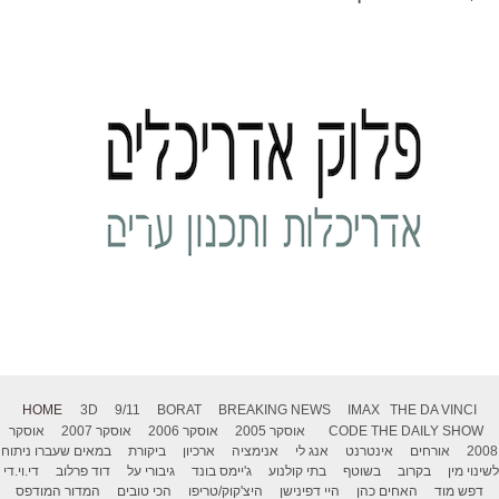
HOME
3D
9/11
BORAT
BREAKING NEWS
IMAX
THE DA VINCI
THE DAILY SHOW
CODE
אוסקר 2005
אוסקר 2006
אוסקר 2007
אוסקר
2008
אורחים
אינטרנט
אנג לי
אנימציה
ארכיון
ביקורת
במאים שעברו ניתוח
לשינוי מין
בקרוב
בשוטף
בתי קולנוע
ג'יימס בונד
גיבורי על
דוד פרלוב
די.וי.די
דפש מוד
האחים כהן
היי דפינישן
היצ'קוק/טריפו
הכי טובים
המדור המודפס