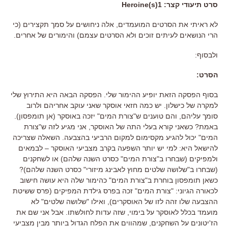
סרט תיעודי קצר: Heroine(s)1
לא ראיתי את הסרטים המועמדים, אלה ניחושים על סמך תקצירים (כי
הרי הנושאים לעיתים זוכים ולא הסרטים עצמם) והימורים של אחרים.
ולבסוף:
הסרט:
בסוף הפסקה הזאת יופיע ההימור שלי
.
הפסקה הבאה היא התירוץ שלי
למקרה של כישלון
.
יש כמה חזאי אוסקר שאני עוקב אחריהם ולרוב
סומך עליהם
,
והם טוענים ש
"
צורת המים
"
יזכה באוסקר (אן תומפסון)
.
באמת?
כשאני קורא בעלי התה של האוסקר
,
אני מגיע לזה ש
"
צורת
המים
"
יכול להגיע מקסימום למקום הרביעי בהצבעה
.
השאלה שצריכה
להישאל היא
:
למי יש יותר השפעה בקרב מצביעי האוסקר – לבמאים
ולמפיקים
(
שבחרו ב
"
צורת המים
"
כסרט השנה שלהם
)
או לשחקנים
(
שבחרו ב
"
שלושה שלטים מחוץ לאבינג מיזורי
"
כסרט השנה שלהם
)?
כשאן תומפסון בוחרת ב"צורת המים" כהימור שלה היא עושה חישוב
לכאורה הגיוני: "צורת המים" זכה בפרס גילדת המפיקים (פרס ששיטת
ההצבעה שלו זהה לזו של האוסקרים), ואילו "שלושה שלטים" לא
מועמד בכלל לאוסקר על בימוי, שזה עדות לחולשתו. אבל
אני שם את
הז
'
יטונים על השחקנים
,
שמהווים את הפלח הגדול ביותר מבין מצביעי