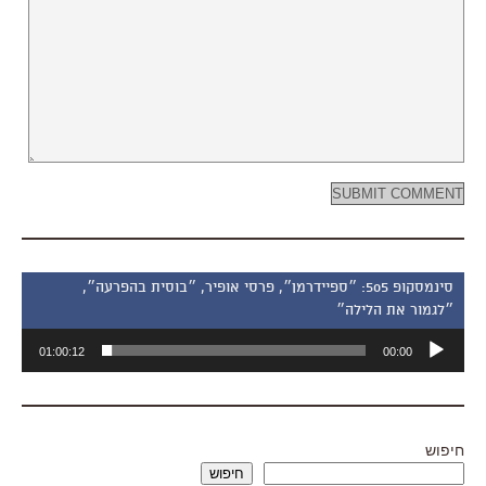
סינמסקופ 505: ״ספיידרמן״, פרסי אופיר, ״בוסית בהפרעה״,
״לגמור את הלילה״
נגן
01:00:12
00:00
אודיו
חיפוש
חיפוש