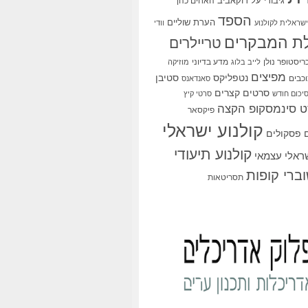
גיבורי על
דוקאביב
האחים כהן
הספד
הערת שוליים
שראלית לקולנוע
וודי
ת המבקרים
טריילרים
ריסטופר נולן
מדע בדיוני
לייב בלוג
מוזיקה
מפיצים
סטיבן
נטפליקס
כבים
סאנדאנס
סרטים קצרים
יכום חודש
סרטי קיץ
 סינמסקופ הקצה
פיקסאר
קולנוע ישראלי
פסקולים
קולנוע תיעודי
שראלי עצמאי
ברי קופות
תסריטאות