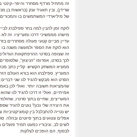
זה
מתחיל מרדף מסחרר והיפר
–
קינטי 
שרידן
),
ובין תאגיד ענק
(
בראשות בן מנד
של מיליארדי המשתמשים בו והמכורים 
לוקח זמן להבין למה בחר ספילברג לבי
מישהו מממשיכי דרכו ומעריציו
.
זה לא 
עדיין מביים קטעי פעולה מסחררים בזריז
הוא לוקח את הספר ולמעשה משנה בו 
זה שצופה בסרטי ההרפתקאות הגדולים 
לכך בסרט
,
אפרופו
"
הניצוץ
",
שלסופרים 
ממציא המשחק הקשיש
. קליין כתב מכ
המעריץ.
ספילברג הוא בורא העולם הזה
הסרט הוא מבקש להגיד לנו שני דברים
1)
שהמציאות חשובה יותר
.
ואולי לכן באמ
אמיתיים
,
ואולי זו דרכו להגיד לנו שהו
המעריצים
,
שחיים בתוך סרטיו
,
שחולמים
את היצירה שלי נכון
? נוטים להגיד שספי
יש נטייה להתבלבל בין קומוניקטיביות ו
אפלים ונטועים בתוך סיוטים ובהלה.
סר
לשים לב
,
וגיבוריו כמעט תמיד פועלים 
לבסוף
,
הם הופכים לצלקות
.