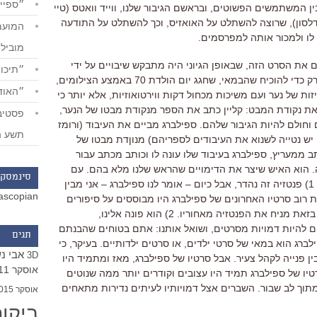
״ספייד
בין המשתמשים הפשוטים
,
ובראשם הגיבור שלנו
,
ווייד וואטס
(
טיי
לסון
),
שרוצה להשתלט על האואזיס
,
וכך להשתלט על התודעה
לו ולמכור אותה למפרסמים
.
מוביל
ים את הסרט הזה
,
שבאופן הגיוני היה מתבקש שיבויים על ידי
״תיכון
רק כדי להוכיח שהבמאי
,
שחגג יום הולדת
70
באמצע הצילומים
,
״האודי
ות של נער ועם משיכות מכחול דקות ווירטואוזיות
,
אלא יותר כי
את נקודת המבט
:
קליין כתב את הספר מנקודת מבטו של הנער
,
וחולם להיות הגיבור שלהם
.
ספילברג מביים את העיבוד
(
ורומז
תשע ה
יש נטייה לשנוא את העיבודים לספריהם
)
מנוןדת מבטו של
תב ממעריץ, ספילברג בעיבוד שלו עונה לו וכותב מכתב עבור
.
הוא האיש שיצר את הדימויים שהראש שלנו מלא בהם
.
עם
סינמסקו
: 
פנטזיה זה נהדר
,
אבל כיום – אומר לנו ספילברג – אני מבין
ascopian
ת רוב סרטיו האחרונים של ספילברג היו מבוססים על סיפורים
א בזאת מניח את הפנטזיה מאחוריו
. 2)
הוא פונה אלינו
,
 להיות דמויות מסרטים
,
ושואל אותנו
:
אתם בטוחים שהבנתם
תגים
לברג הוא במאי של סרטי ילדים, או סרטים ילדותיים. בעיקר, כי
אבי נ
3D
בין פנייה לקהל צעיר. אבל סרטיו של ספילברג, מאז ומתמיד היו
אוסקר 2011
טיו של ספילברג תמיד היו עצובים וקודרים יותר ממה שנוטים
מתוך לב שבור
.
השברים אצל דמויותיו לעיתים נדירות מתאחים
אוסקר 2015
ביקו