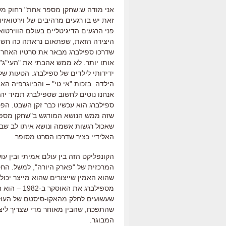
אני מודה ש:שחקן מספר אחת" רחוק מל
זאת יש בו רגעים מרהיבים של וירטואזי
פני הרגעים הדיגיטליים בעולם הווירט
היצירה הזאת, שפתאום נראתה כה חשופ
שדרכו ספילברג מבאר את סרטיו האחרים.
אותו יותר. לא ממש אהבתי את "העי"ג"
ידידותי לילדים של ספילברג. הטעות 
הילדה. בזכות "אי.טי" – והביוגרפיה ה
אנחנו נוטים לחשוב שספילברג תמיד יהי
ספילברג הוא עכשיו כבר זקן השבט. הפס
שזה ממש הנושא המודגש ב"שחקן מספר 
שאכול רגשות אשמה ונושא איתו לב שבו
האלידיי כציר שדרכו הסרט מסופר.
הקונפליקט הזה בין עולם אמיתי ובין עו
המרכזית של "פארק היורה", למשל. החטא
שהוא האמין שייצורים שהוא מייצר יכול
מספילברג א
שעשועים לחלק מהאקו-סיסטם של העולם,
שהתפכח, שהבין מאוחר מדי שצריך ליצור
המבוגר.