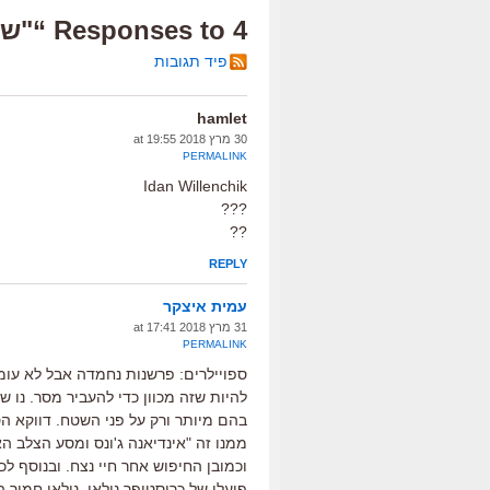
4 Responses to “"שחקן מספר אחת", ביקורת”
פיד תגובות
hamlet
30 מרץ 2018 at 19:55
PERMALINK
Idan Willenchik
???
??
REPLY
עמית איצקר
31 מרץ 2018 at 17:41
PERMALINK
ספויילרים: פרשנות נחמדה אבל לא עומ
להיות שזה מכוון כדי להעביר מסר. נו ש
בהם מיותר ורק על פני השטח. דווקא ה
ממנו זה "אינדיאנה ג'ונס ומסע הצלב ה
וכמובן החיפוש אחר חיי נצח. ובנוסף לכ
פועלו של כריסטופר נולאן. נולאן חמו