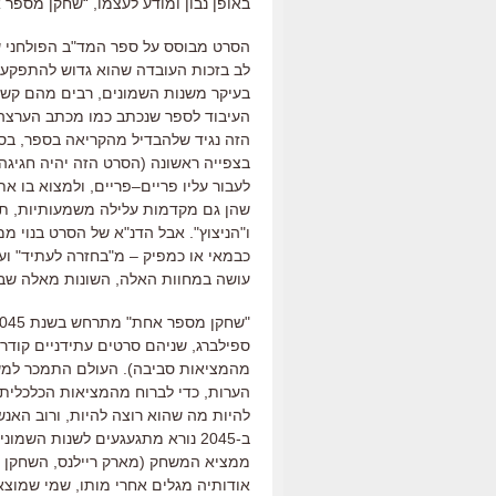
באופן נבון ומודע לעצמו
, “
שחקן מספר 
הסרט מבוסס על ספר המד
"
ב הפולחני 
לב בזכות העובדה שהוא גדוש להתפקע ב
בעיקר משנות השמונים
,
רבים מהם קשו
העיבוד לספר שנכתב כמו מכתב הערצה 
הזה נגיד שלהבדיל מהקריאה בספר
,
בסר
בצפייה ראשונה
(
הסרט הזה יהיה חגיגה 
לעבור עליו פריים
–
פריים, ולמצוא בו א
שהן גם מקדמות עלילה משמעותיות
,
תמ
ו
"
הניצוץ
".
אבל הדנ
"
א של הסרט בנוי מ
כבמאי או כמפיק – מ"בחזרה לעתיד" ועד 
עושה במחוות האלה
,
השונות מאלה שב
"
שחקן מספר אחת
"
מתרחש בשנת
045 (
ספילברג
,
שניהם סרטים עתידניים קודרי
מהמציאות סביבה
).
העולם התמכר למ
הערות
,
כדי לברוח מהמציאות הכלכלית 
להיות מה שהוא רוצה להיות
,
ורוב האנ
ב
-2045
נורא מתגעגעים לשנות השמונ
ממציא המשחק
(
מארק ריילנס
,
השחקן ה
אודותיה מגלים אחרי מותו,
שמי שמוצא 