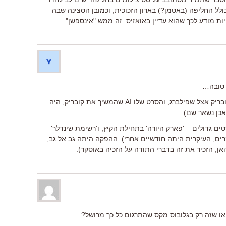
כולל החליפה (באטמן?) בארון הזכוכית, וכמובן הסצינה שבה
ות מודע לכך שהוא עדיין באואזיס. זה ממש "אינספשן".
 טובה…
אני אגב לא מוצא כמעט השפעות של קובריק אצל שפילברג, והסרט שלו AI שהמשיך את קובריק, היה
כן נשאר שם).
ם בשנת 93' שפילברג הוציא 2 סרטים גדולים – 'פארק היורה' בתחילת הקיץ, ו'רשימת שינדלר'
ם; העיקרית היתה חודשיים אחרי). ההפקה היתה גב אל גב,
אן, הזכיר את זה בדברי התודה על הזכיה באוסקר).
ו שזה רק בגלובוס מקס שהתרגום כל כך מרושל?