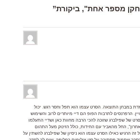
דת במבחן התוצאה. הסרט עצמו הוא תפל וחסר רגש. יכול
ויין. הרפרנסים לתרבות הפופ הם דיי מיותרים לרוב והשימוש
סרט של שפילברג שזוכה להכי הרבה מחוות כאן ושדיי התעלמו
אחרון", החל מהאביר עם החידות, כולל הזינוק מעל התהום
ל זה הרגיש כאילו הסרט עצמו הוא ניסיון של שפילברג להשתין על
ר הסבר שתמיד מסתובב על סט צילומים בחליפה. שים לב לחדר