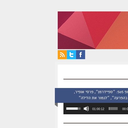
סינמסקופ 505: ״ספיידרמן״, פרסי אופיר,
בהפרעה״, ״לגמור את הלילה״
השתמש
01:00:12
00:
במקש
למעלה/למטה
כדי