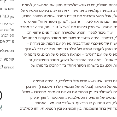
היות מושלם, יש בו גודש שלעיתים מנוון את המחשבה, לעומת
האקדמיה הי
ות. מבחינה קולנועית, אני מעדיף את הרגעים בעולם האמיתי על
טבל
ואלי, אבל מרגע שהבנתי את נקודת המבט שממנה מסופר הסרט,
אלן
ה, שבתה את ליבי. ויותר מכך: "שחקן מספר אחת" הוא סרט
יוסף סידר
כ
 למשל, אני מבין בזכותו את "העי"ג" טוב יותר, ובדיעבד מחבב
מלחמת הכו
 – עוד עיבוד לספר, והסרט שלכאורה העמיד פנים שהוא הכי
ספילברג
ס
שלי, בדיעבד, היתה שחשבתי שהסיפור מסופר מנקודת מבטה של
פודקאסט
אישית של ספילברג שגדל בבית מפורק עם דמות אב נעדרת –
ה נאמן לנקןדת המבט של הילד בסיפור. אבל זה כבר לא נכון:
פסטיבלים
פוס שלי עם "העי"ג" – וכנראה הפספוס של רבים, כי נדמה לי
קולנוע י
אחת" – שזה היה הסיפור של הענק, מספר הסיפורים, זה
ר. ולכן, גם ב"שחקן מספר אחת" צריך להביט בדמותו של
שו
קטנוניזם
לם בדיוני אינו נושא חדש אצל ספילברג, זו היתה התימה
 של האמונד (בגילומו של הבמאי ריצ'רד אטנבורו) היה בכך
ים להשתלב באופן הרמוני עם העולם האמיתי. אטנבורו – שגזל
ת האוסקר ב-1982 – הוא הנמסיס של התפיסה הספילברגית. הוא ניסה להפוך פארק
 וזה התפוצץ לו בפרצוף. האלידיי הוא מעין האמונד
 חיץ ברור ומשמעותי בין המומצא ובין המציאותי. זהו ספילברג