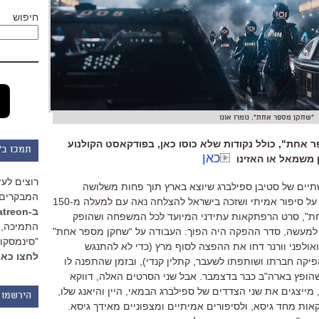
חיפוש
"שחקן מספר אחת". נומרו אונו
אחת", כולל נקודות שלא כוסו כאן, בפודקאסט הקולנוע
תמכו ב"
כאן
ן משמאל או האזינו
רוצים לעז
יים של סטיבן ספילברג שיוצא בארץ תוך פחות משלושה
המבקרים 
ל סיפור אמיתי ושזכה בישראל להצלחה נאה עם למעלה מ
-150
ב-Patreon
ת
",
סרט הרפתקאות עתידני המיועד לכל המשפחה ושהופק
התמיכה, 
למעשה
,
סדר ההפקה היה הפוך
:
העבודה על “שחקן מספר אחת
"
"סינמסקופ
אולפני וורנר דחו את ההפצה לסוף מרץ (כדי לא להתנגש
לחצו כאן
פיקה חברתו ושותפתו לשעבר, קתלין קנדי)
,
ובזמן שהתפנה לו
הופץ בארה
"
ב כבר בדצמבר
.
אבל שני הסרטים האלה
,
דווקא
מייצגים את שני הצדדים של ספילברג הבמאי
,
היין והיאנג שלו
,
הירשמו 
אות מחד גיסא
,
ולסיפורים אמיתיים ומצפוניים מאידך גיסא
.