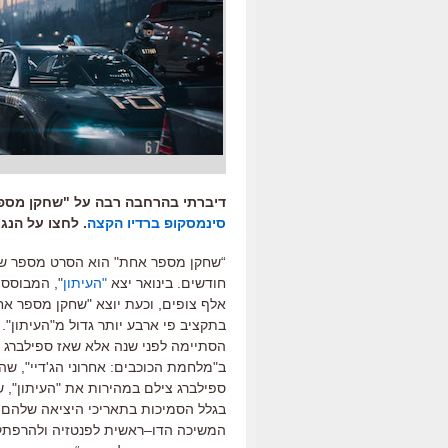
דיברתי בהרחבה רבה על "שחקן מספר 
סינמסקופ ברדיו הקצה
. לחצו על הנג
“
שחקן מספר אחת
"
הוא הסרט מספר שת
חודשים
.
בינואר יצא
"
העיתון
",
המבוסס ע
אלף צופים
,
וכעת יוצא
"
שחקן מספר אח
בתקציב פי ארבע יותר גדול מ
"
העיתון
".
הסתיימה לפני שנה אלא שאז ספילברג ו
ב"מלחמת הכוכבים: אחרוני הג'דיי", שה
ספילברג צילם במהירות את
"
העיתון
",
ש
בגלל הסמיכות בתאריכי היציאה שלהם
,
המשיכה הדו
–
ראשית לפנטזיה ולהרפתק