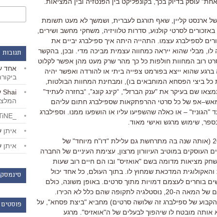
אחת
"
עוסק בדיוק בכך
,
בקונפליקט בין הפנטזיה ובין המציאות
.
של ארנסט קליין
,
שאף תורגם לעברית
,
ושמשך לא מעט תשומת
אזכורים לסרטי קולנוע
,
סדרות טלוויזיה
,
משחקי מחשב ושירים
,
רים לספילברג עצמו
.
התהייה היתה איך ספילברג יביים את
לו
,
מבלי שהוא ייראה כמחווה עצמית מביכה מדי.
ובכן
,
בהקשר
תגובות 
ט רוב המחוות חולפות כל כך מהר שרק מעט מהן אפשר לקלוט
אחד
ע
ברגע שהוא ייצא בפורמט צפייה ביתי או להורדה ואפשר יהיה
ביקור
ת כל ביצי הפסחא המוחבאים בו
),
ומבחינת המחוות הבולטות
,
צאו שם בעיקר את
"
ענק הברזל
", “
קינג קונג”
, “
בחזרה לעתיד
"
Shai
ע
המלצו
מאש
–
אפ של כל סרטי ההרפתקאות שספילברג חתום עליהם
"הגוניז" –
או כאלה שהשפיעו עליו או הושפעו ממנו
.
וספילברג
_LiBERTiNE_
ספר
,
שימוש מרגש ואישי מאוד
.
איתן
ע
2
אותה שנה בה מתרחשת גם עלילת
"
דו
"
ח מיוחד
"
של
איתן
ע
ם העוסקים במוטיב העיוורון מרצון
,
עצימת העיניים של החברה
שחק מציאות מדומה בשם
"
אואזיס
"
ובו הם חיים רוב שעות
והאקולוגית המדכאת שמחוץ לו
.
בתוך העולם
,
כל אחד יכול
סינמסקו
שים בוחרים לעצמם דמויות מתוך סרטים
.
באופן משונה
,
כולם
ים של המאה ה
-20,
נוסטלגיה לתקופה שהם כלל לא הכירו
.
קבוע של ספילברג זה שלושה סרטים
)
מחביא
"
ביצת פסחא
", על
פוסטים 
אותה מובטח לו שיהפוך לבעלים של ה
"
אואזיס
". מרגע