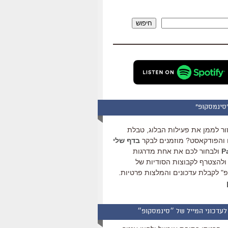
להגביר
או
חיפוש
להנמיך
עוצמת
שמע.
סינמסקופ"
ור לממן את פעילות הבלוג, טבלת
והפודקאסט? מוזמנים לבקר
בדף שלי
ולבחור לכם את אחת מדרגות
ולהצטרף לקבוצות הסודיות של
" לקבלת עדכונים והמלצות פרטיות.
לעדכוני המייל של ״סינמסקופ״