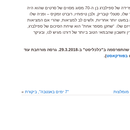
רידה של ספילברג בן ה
-70
מסוג מסוים של סרטים שהוא היה
 שלו
,
סטנלי קובריק
,
ולבן טיפוחיו
,
רוברט זמקיס
–
ופניה שלו
 במעט יותר אחריות
,
ולשים לב למציאות
,
שהרי אם המציאות
זם שלו
. “
שחקן מספר אחת
"
הוא שיחת הסיכום של ספילברג
,
ין וחשבון שהבמאי הטוב ביותר של דורנו מגיש לנו
,
ובעיקר
(גרסה מורחבת מאוד לביקורת קצרה שהתפרסמה ב"כלכליסט" ב-29.3.2018. גרסה מורחבת עוד
ו
בפוודקאסט
).
מומלצות
"7 ימים באנטבה", ביקורת
»