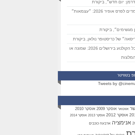
רמן: יום חדש״, ביקורת
המועמדים לפרס אופיר 2026: ״עצמאות״
 מגשימים״, ביקורת
סאה״ של כריסטופר נולאן, ביקורת
פסטיבל הקולנוע בירושלים 2026: שמונה או
מלצות
פ בטוויטר
Tweets by @cinem
שר
אוסקר 2009
אוסקר 2010
אווטאר
אוסקר 2012
אוסקר 2013
אוסקר 2014
אנימציה
ארבעה כוכבים
רת