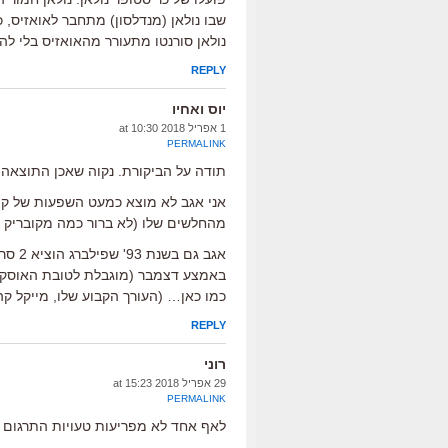
שבו נולאן (מנדלסון) מתחבר לאואזיס, 
נולאן סורנטו מתעורר מהאואזיס בלי להי
REPLY
יוס ואחיו
1 אפריל 2018 at 10:30
PERMALINK
תודה על הביקורת. נקוה שאכן התוצאה
מהחלשים שלו (לא ברור כמה מקובריק א
אגב ג
באמצע דצמבר (מוגבלת לטובת האוסקרי
כמו כאן… (העורך הקבוע שלו, מייקל קה
REPLY
רוני
29 אפריל 2018 at 15:23
PERMALINK
לאף אחד לא מפריעות טעויות התרגום א