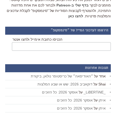
מוזמנים לבקר
בדף שלי ב-Patreon
ולבחור לכם את אחת מדרגות
התמיכה, ולהצטרף לקבוצות הסודיות של "סינמסקופ" לקבלת עדכונים
והמלצות פרטיות.
לחצו כאן
הירשמו לעדכוני המייל של ״סינמסקופ״
הכניסו כתובת אימייל ולחצו אנטר
תגובות אחרונות
אחד
על
״האודיסאה״ של כריסטופר נולאן, ביקורת
Shai
על
דוקאביב 2026: שש או שבע המלצות
_LiBERTiNE_
על
אוסקר 2026: כל הזוכים
איתן
על
אוסקר 2026: כל הזוכים
איתן
על
אוסקר 2026: כל הזוכים