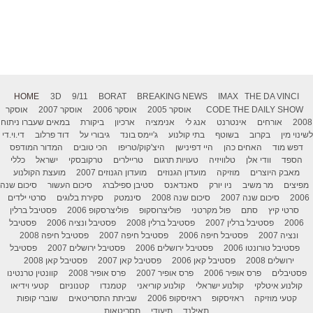
HOME
3D
9/11
BORAT
BREAKING NEWS
IMAX
THE DA VINCI
THE DAILY SHOW
CODE
אוסקר 2005
אוסקר 2006
אוסקר 2007
אוסקר
2008
אורחים
אינטרנט
אנג לי
אנימציה
ארכיון
ביקורת
במאים שעברו ניתוח
לשינוי מין
בקרוב
בשוטף
בתי קולנוע
ג'יימס בונד
גיבורי על
דוד פרלוב
די.וי.די
דפש מוד
האחים כהן
היי דפינישן
היצ'קוק/טריפו
הכי טובים
המדור המודפס
הספד
וודי אלן
טלוויזיה
טעויות תרגום
טריילרים
טרקובסקי
ישראל
כללי
מאבק היוצרים
מוזיקה
מועדון הגנוזים
מועדון הגנוזים 2007
מועצת הקולנוע
מפיצים
מר משיב
ניו יורק
סאנדאנס
סטיבן ספילברג
סיכום העשור
סיכום שנה
2006
סיכום שנה 2007
סיכום שנה 2008
סינמטק
סקירת בלוגים
סרטי ילדים
סרטי קיץ
סתם
פול מקרטני
פוליצרוסקופ
פוליצרסקופ 2006
פסטיבל ברלין
2006
פסטיבל ברלין 2007
פסטיבל ברלין 2008
פסטיבל ונציה 2006
פסטיבל
ונציה 2007
פסטיבל חיפה 2006
פסטיבל חיפה 2007
פסטיבל חיפה 2008
פסטיבל טורונטו 2006
פסטיבל ירושלים 2006
פסטיבל ירושלים 2007
פסטיבל
ירושלים 2008
פסטיבל קאן 2006
פסטיבל קאן 2007
פסטיבל קאן 2008
פסטיבלים
פרס אופיר 2006
פרס אופיר 2007
פרס אופיר 2008
קוונטין טרנטינו
קולנוע איטלקי
קולנוע ישראלי
קולנוע קוריאני
קטמנדו
קטנוניזם
קטעי וידיאו
קטעי מוזיקה
ראזיסקופ
ראזיסקופ 2006
שביתת התסריטאים
שוברי קופות
תאילנד
תיעודי
תסריטאות