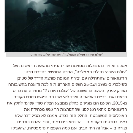
"עולם היורה: נפילת הממלכה". דינוזאור על גג פח לוהט
אסכם ואומר בהתנצלות מסוימת שדי נהניתי מהשעה הראשונה של
"עולם היורה: נפילת הממלכה", הסרט החמישי בסדרת סרטי
הדינוזאורים שהתחילה עם יצירת המופת פורצת הדרך של סטיבן
ספילברג ב-1993 ושב-25 השנים האחרונות הולכת ודועכת בחשיבותה
מפרק לפרק. השעה הראשונה של "עולם היורה 2" מחזירה את כריס
פראט ואת ברייס דאלאס הווארד לאי שבו הם נפגשו בסרט הקודם
מ-2015, הפעם הם מגיעים כחלק ממבצע הצלה סודי שנועד לחלץ את
הדינוזארים מהאי רגע לפני שהתפרצות הר געש מכחידה את
האוכלוסיה המשובטת. החלק הזה בסרט אמנם לא מכיל דבר שלא
ראינו בסרטים הקודמים – הדינוזאורים רצים, ובני האדם בורחים
וצורחים – אבל זה היה חביב ועם כמה הקפצות סימפטיות, שהעניקו