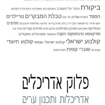
ביקורת
גיבורי על
דוקאביב
האחים כהן
האקדמיה הישראלית לקולנוע
טבלת המבקרים
טריילרים
הספד
הערת שוליים
וודי אלן
מפיצים
יוסף סידר
כריסטופר נולן
מדע בדיוני
מלחמת הכוכבים
לייב בלוג
מוזיקה
סטיבן ספילברג
סרטים קצרים
נטפליקס
סאנדאנס
סיכום חודש
סרטי קיץ
פודקאסט סינמסקופ הקצה
פסטיבלים
פסקולים
פיקסאר
קולנוע ישראלי
קולנוע תיעודי
קולנוע ישראלי עצמאי
שוברי קופות
תסריטאות
קטנוניזם