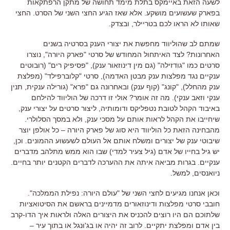
לשעה הזאת באיימקס בתלת מימד תחושה של מתקן הרפתקאות
בפארק שעשועים מושקע. אלא שאז הגיע החצי השני של הסרט. החצי
שאותו לא הראו לכם בטריילר, ובצדק.
שמתם לב שהוליווד מחפשת את יצורי הענק בסרטיה בשנים
האחרונות? לצד האיתחול המחודש של סרטי "פארק היורה", נוצרו
סרטים כמו "גודזילה" (גם מין דינוזאור ענק), "פסיפיק רים" (רובוטים
ענקיים נגד מפלצות ענק מבטן האדמה), סרטי "קלוברפילד" (מפלצת
ענק מהחלל), "קונג" (קוף ענק) ובאחרונה גם "פרא" (גורילה ענקית, תנין
ענקי וזאב ענקי). מה זה אומר? אולי זו דרכה של הוליווד להילחם
באיבוד הקהל לטובת נטפליקס ודומותיה, ליצור סרטים על יצורי ענק,
שיחייבו את הקהל לראות אותם על מסכי ענק, ולא במסך הסלולרי.
מהבחינה הזאת כל הוליווד היא סוג של פארק היורה – כל אולפן יוצר
שיבוטי ענק של יצורים ומשלח אותם אל העולם לשעשוע ההמונים. וכן,
יש גיל בחייו של אדם (גיל צעיר למדי) שבו הוא ממש מתלהב מדברים
ענקיים. בגרות מביאה איתה את ההערכה לדברים הקטנים יותר בחיים.
ניואנסים, למשל.
וכאן אנחנו מגיעים לחצי השני של "עולם היורה: נפילת הממלכה".
חובבי סרטי מפלצות ודינוזאורים מדמיינים בראשם את הסיטואציות
שלתוכם הם היו רוצים להכניס את היצורים האלה ולראות איך הדו-קרב
בין אדם ומפלצת יתקיים. לרוב זה יהיה או בג'ונגל או בתוך עיר –