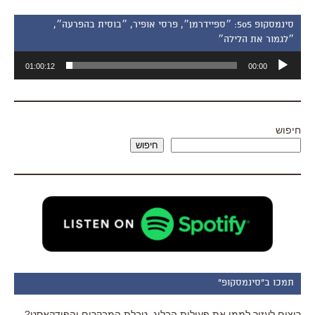
סינמסקופ 505: ״ספיידרמן״, פרסי אופיר, ״בוסית בהפרעה״,
״לגמור את הלילה״
נגן
01:00:12
00:00
אודיו
חיפוש
חיפוש
תמכו ב"סינמסקופ"
רוצים לעזור לממן את פעילות הבלוג, טבלת המבקרים והפודקאסט?