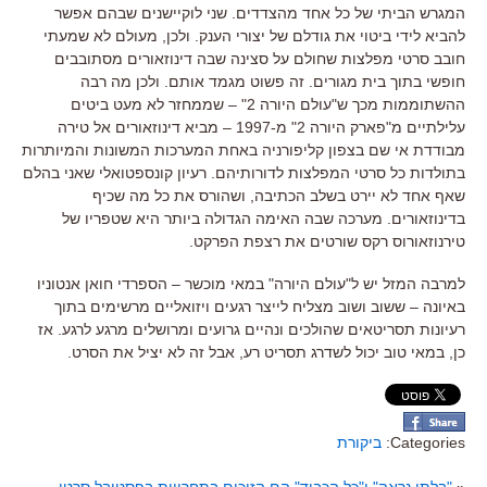
המגרש הביתי של כל אחד מהצדדים. שני לוקיישנים שבהם אפשר
להביא לידי ביטוי את גודלם של יצורי הענק. ולכן, מעולם לא שמעתי
חובב סרטי מפלצות שחולם על סצינה שבה דינוזאורים מסתובבים
חופשי בתוך בית מגורים. זה פשוט מגמד אותם. ולכן מה רבה
ההשתוממות מכך ש"עולם היורה 2" – שממחזר לא מעט ביטים
עלילתיים מ"פארק היורה 2" מ-1997 – מביא דינוזאורים אל טירה
מבודדת אי שם בצפון קליפורניה באחת המערכות המשונות והמיותרות
בתולדות כל סרטי המפלצות לדורותיהם. רעיון קונספטואלי שאני בהלם
שאף אחד לא יירט בשלב הכתיבה, ושהורס את כל מה שכיף
בדינוזאורים. מערכה שבה האימה הגדולה ביותר היא שטפריו של
טירנוזאורוס רקס שורטים את רצפת הפרקט.
למרבה המזל יש ל"עולם היורה" במאי מוכשר – הספרדי חואן אנטוניו
באיונה – ששוב ושוב מצליח לייצר רגעים ויזואליים מרשימים בתוך
רעיונות תסריטאים שהולכים ונהיים גרועים ומרושלים מרגע לרגע. אז
כן, במאי טוב יכול לשדרג תסריט רע, אבל זה לא יציל את הסרט.
Categories:
ביקורת
«
"בלתי נראה" ו"כל הכבוד" הם הזוכים בתחרויות בפסטיבל סרטי