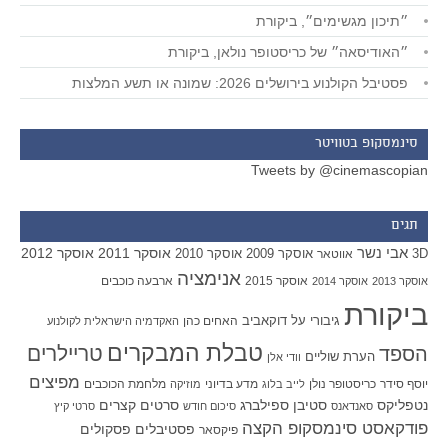
״תיכון מגשימים״, ביקורת
״האודיסאה״ של כריסטופר נולאן, ביקורת
פסטיבל הקולנוע בירושלים 2026: שמונה או תשע המלצות
סינמסקופ בטוויטר
Tweets by @cinemascopian
תגים
אבי נשר
אוסקר 2011
אוסקר 2012
אוסקר 2009
אוסקר 2010
3D
אווטאר
אנימציה
אוסקר 2015
ארבעה כוכבים
אוסקר 2013
אוסקר 2014
ביקורת
גיבורי על
דוקאביב
האחים כהן
האקדמיה הישראלית לקולנוע
טבלת המבקרים
טריילרים
הספד
הערת שוליים
וודי אלן
מפיצים
יוסף סידר
כריסטופר נולן
מדע בדיוני
מלחמת הכוכבים
לייב בלוג
מוזיקה
סטיבן ספילברג
סרטים קצרים
נטפליקס
סאנדאנס
סיכום חודש
סרטי קיץ
פודקאסט סינמסקופ הקצה
פסטיבלים
פסקולים
פיקסאר