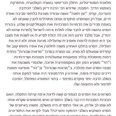
מלאכת הסטוריטלינג
,
החלק הכריזמטי בעשיה הקולנועית
,
מתפרקת
באמצע הדרך
.
המבנה
,
שדורש הכי הרבה דיוק בשלבי הכתיבה
והעריכה
,
קורס
.
״עץ תאנה״ עושה עבודה מצוינת בלתאר סביבה ואורח
חיים
,
אבל רק כשהסרט מתקדם אנחנו מתחילים להבין שאנחנו לא
באמת מכירים את הדמויות המרכזיות ואת הקונפליקטים שלהן
.
גיבורת
הסרט נחושה לסייע לחבר שלה לעלות איתה לישראל
(
למרות שהוא לא
יהודי
),
אבל מלבד הרצון הזה אין לה יכולת לסייע לו או לשנות את מצבו
וכך היא הופכת לדמות פאסיבית שהעלילה מניעה אותה ולא היא את
העלילה
,
הסרט בחלקו האחרון משנה לחלוטין את אופיו ותופס קצב אל
קתרזיס שמעולם לא מגיע
.
גם הנערה במרכז ״מראות שבורות״ נותרת
דמות מתסכלת ובלתי מפוענחת שפעולותיה תמוהות ושרירותיות
.
ו״הד״ משקיע המון זמן באקספוזיציה ארוכה
,
שלגמרי משבשת את
מבנה הסרט ואת מהלכיו
.
ב״מראות שבורות״ וב״הד״ מופיעה תאונת
דרכים כנקודת מפנה
,
שההיגיון הדרמטורגי היה אמור למקם אותה
בשלב הרבה יותר מוקדם בסיפור – בתור המאורע המחולל
,
הסיבה
לסיפור ולא התוצאה שלו
.
כשרואים את הסרטים הגמורים קשה לדעת איפה קרתה התקלה
.
האם
הבעיות המבניות היו כבר בשלב התסריט ואיש מהאנשים שקראו אותו
לא שמו לב אליהן
,
או אולי התסריט היה מושלם
,
ומשהו באיזונים של
הסרט השתבש בשלבי ההפקה והעריכה?
מבלי לקרוא את התסריטים