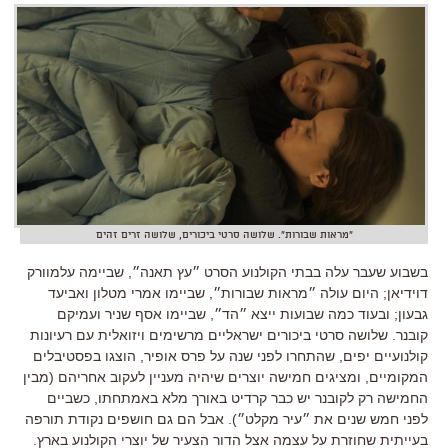
"מראות שבורות". שלושה סרטי ביכורים, שלושה זרים זהים
בשבוע שעבר עלה בבתי הקולנוע הסרט ״עץ תאנה״
,
שביימה עלמוורק
דוידיאן
; היום
עולה ״מראות שבורות״
,
שביימו אמרי מטלון ואביעד
גבעון
;
ובעוד כמה שבועות ייצא ״הד״
,
שביימו אסף שניר ועמיקם
קובנר
.
שלושה סרטי ביכורים ישראליים מרשימים ויזואלית עם רעיונות
קולנועיים יפים
,
שהתחרו לפני שנה על פרס אופיר
,
הוצגו בפסטיבלים
המקומיים
,
ומציגים חמישה יוצרים שיהיה מעניין לעקוב אחריהם
(
מבין
החמישה רק לקובנר יש כבר קרדיט באורך מלא באמתחתו
,
כשביים
לפני חמש שנים את ״עיר מקלט״
).
אבל הם גם חושפים נקודת תורפה
בעייתית שחוזרת על עצמה אצל הדור הצעיר של יוצרי הקולנוע בארץ
.