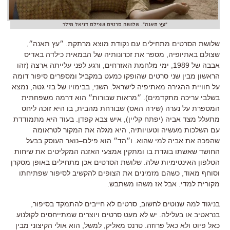
"עץ תאנה". שלושה סרטים שצילם דניאל מילר
שלושת הסרטים מתחילים עם נקודת מוצא מרתקת
.
״עץ תאנה״
,
שצולם באתיופיה
,
מספר את זכרונותיה של הבמאית כילדה באדיס
אבבה של
1989,
ימי מלחמת האזרחים
,
ורגע לפני עלייתה ארצה
(
זהו
הראשון מבין שני סרטים שהופקו כמעט במקביל ומספרים סיפור דומה
על חוויית ההגירה מאתיפיה לישראל
.
השני
,
בבימויו של בזי גטה
,
נמצא
בשלבי עריכה מתקדמים
).
״מראות שבורות״ הוא דרמה משפחתית
המספרת על נערה
(
שירה האס
)
שבורחת מהבית
,
בו היא זוכה ליחס
מתעלל מצד אביה
(
יפתח קליין
),
איש צבא קפדן
.
בעוד היא מתמודדת
עם השלכות מעשיה וטעויותיה
,
היא מגלה את המקור לטראומה
שהפכה את אביה למי שהוא
.
ו״הד״ הוא פילם
–
נואר העוסק בבעל
החושד שאשתו בוגדת בו ומתקין אמצעי האזנה המקליטים את שיחות
הטלפון האינטימיות שלה
.
שלושת הסרטים אכן מתחילים באופן מסקרן
וסוחף מאוד
,
כשהם מזמינים את הצופים להקשיב לסיפור שפתיחתו
מקורית למדי
.
אבל אז משהו משתבש
.
בניגוד למה שנוטים לחשוב
,
סרטים לא חייבים להתמקד בסיפור
,
בנראטיב או בעלילה
.
יש לא מעט סרטים ויוצרים שמתייחסים לקולנוע
כאל פיוט ולא כאל פרוזה
.
טרנס מאליק
,
למשל
,
הוא אולי הקיצוני מבין