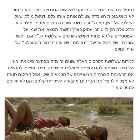
נתחיל עם הצד החיובי המשותף לשלושת הסרטים
:
כולם נראים טוב
,
לא מעט בזכות העובדה שצילם אותם אותו צלם
:
דניאל מילר
,
שעל
הצילום של ״עץ תאנה״ זכה בשנה שעברה בפרס אופיר
.
מילר הוא
כרגע צלם הקולנוע הכי עסוק בארץ והשנה תמצאו את שמו על
הפוסטרים של לא פחות משישה סרטים – שלושת הנ״ל וגם ״אשה
עובדת״ של מיכל אביעד
,
״נפילות״ של ארז תדמור ו״סאבלט״ של
איתן פוקס
.
למרות ששלושת הסרטים האלה שונים זה מזה מבחינה סגנונית
,
העין
של מילר מעניקה להם עוצמה ויזואלית מרשימה
.
מילר מצליח להגשים
את הרעיונות הצורניים המעניינים של הבמאים שלו
,
אבל הצילום הנאה
לא מצליח להציל את הסרטים מהבעיה העיקרית שלהם
:
הם לא יודעים
לספר סיפור
.