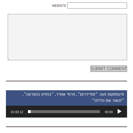
WEBSITE
סינמסקופ 505: ״ספיידרמן״, פרסי אופיר, ״בוסית בהפרעה״,
״לגמור את הלילה״
נגן
01:00:12
00:00
אודיו