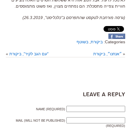
לא נוכל לדעת
.
אבל המציאות היא ששלושת הסרטים האלה מציעים
חוויית צפייה מתסכלת
:
הם נפתחים מצוין
,
ואז פשוט מתמוססים
.
(גרסה מורחבת לטקסט שהתפרסם ב"כלכליסט", 26.3.2019)
Categories:
ביקורת
,
בשוטף
«
״אנחנו״, ביקורת
"עם הגב לקיר", ביקורת
»
Leave a Reply
NAME (REQUIRED)
MAIL (WILL NOT BE PUBLISHED)
(REQUIRED)