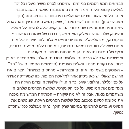
הבמאים המפורסמים בני זמננו שמסרט לסרט משיר מעליו כל זכר
לעלילה קונווציונלית וממיר אותה בהתבוננות פואטית בטבע ובבני
אדם
. הלוואי שעוד יוצרים ישראליים היו בוחרים בנתיב הזה (חוץ
מאבישי סיון).
בפתיחת ״עץ תאנה״
,
שאכן מציג במרכזו עץ תאנה גדול
שמתחתיו מסתופפים שני גיבורי הסרט
,
קשה שלא לחשוב על מאליק
והעיסוק שלו בטבע
.
מאליק הוא ממשיך דרכם של שמות כמו אנדריי
טרקובסקי
,
מיכאלאנג׳לו אנטוניוני ותיאו אנגלופולוס
,
יוצרים שלימדו
אותנו שעלילה סוחפת ומלאת תפניות
,
דמויות בעלות מניעים ברורים
,
ורצף של סיבות ותוצאות
,
הן מוסכמות מסחריות מקובלות
ואפשריות
אבל לא הכרחיות
.
שלושת הסרטים האלה
,
שמתחילים באופן
נינוח
,
עם נקודת מבט ויזואלית מעניינת
(
הדימויים הסמליים של ״הד״
–
העוסקים בשמיעה
,
אוזניים ומנהרות – מרתקים במיוחד
),
יוצרים את
הרושם שאולי יש כאן ניסיון אחר למלאכת הסיפור
,
כזו שמעדיפה אוירה
על פני עלילה
.
והלוואי שאכן כך היה
.
לו שלושת היוצרים האלה היו
מעדיפים את המופשט על פני הקונקרטי
,
שלושת הסרטים שלהם היו
משתפרים מאוד
.
אבל זה לא מה שקורה
–
הפתיחה המרשימה מפנה
את מקומה לסיום מאכזב בכל שלושת הסרטים האלה
,
שנוטשים את
הפיוט ועוברים להתמקד בסיפור שרק הולך ונהיה מבולבל ככל שהסרט
נמשך
.