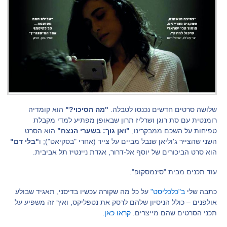
שלושה סרטים חדשים נכנסו לטבלה.
"מה הסיכוי?"
הוא קומדיה
רומנטית עם סת רוגן ושרליז תרון שבאופן מפתיע למדי מקבלת
טפיחות על השכם ממבקרינו;
"ואן גוך: בשערי הנצח"
הוא הסרט
השני שהצייר ג'וליאן שנבל מביים על צייר (אחרי "בסקיאט"); ו
"בלי דם"
הוא סרט הביכורים של יוסף אל-דרור, אגדת ניינטיז תל אביבית.
עוד תכנים מבית "סינמסקופ":
כתבה שלי
ב"כלכליסט"
על כל מה שקורה עכשיו בדיסני, תאגיד שבולע
אולפנים – כולל הניסיון שלהם לרסק את נטפליקס, ואיך זה משפיע על
תכני הסרטים שהם מייצרים.
קראו כאן
.