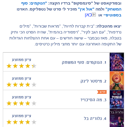
ובפודקאסט של "סינמסקופ" ברדיו הקצה:
"הנוקמים: סוף
המשחק"
ולמה
"אול אין"
מזכיר לי סרט של נטפליקס. האזינו
כאן
בספוטיפיי
או
יצאו מהטבלה:
"בית קברות לחיות", "מראות שבורות", "מילים
נרדפות", "עם הגב לקיר", "רפסודיה בוהמית", שהיה הסרט הכי ותיק
בטבלה, מאז נובמבר – שישה חודשים – עם אחת ההצלחות הגדולות
של התקופה האחרונה עם יותר מחצי מיליון כרטיסים.
ציון ממוצע
1.
הנוקמים: סוף המשחק
ציון ממוצע
2.
מיסטר לינק
ציון ממוצע
3.
מה הסיכוי?
ציון ממוצע
4.
גלוריה בל