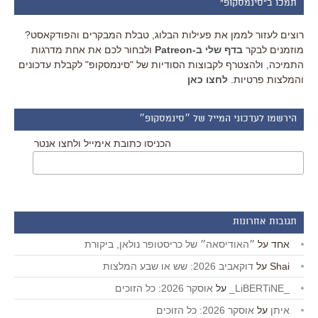
תמכו ב"סינמסקופ"
רוצים לעזור לממן את פעילות הבלוג, טבלת המבקרים והפודקאסט?
מוזמנים לבקר
בדף שלי ב-Patreon
ולבחור לכם את אחת מדרגות
התמיכה, ולהצטרף לקבוצות הסודיות של "סינמסקופ" לקבלת עדכונים
והמלצות פרטיות.
לחצו כאן
הירשמו לעדכוני המייל של ״סינמסקופ״
הכניסו כתובת אימייל ולחצו אנטר
תגובות אחרונות
אחד
על
״האודיסאה״ של כריסטופר נולאן, ביקורת
Shai
על
דוקאביב 2026: שש או שבע המלצות
_LiBERTiNE_
על
אוסקר 2026: כל הזוכים
איתן
על
אוסקר 2026: כל הזוכים