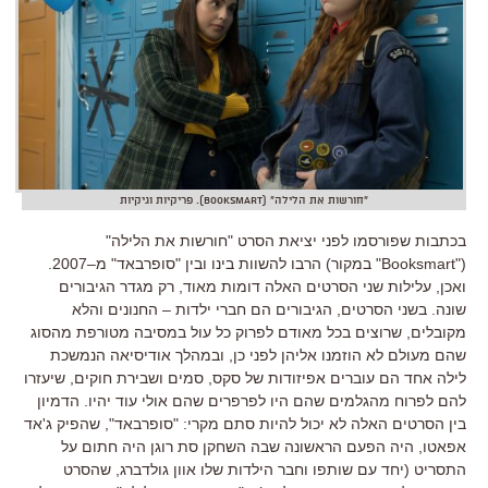
"חורשות את הלילה" (Booksmart). פריקיות וגיקיות
בכתבות שפורסמו לפני יציאת הסרט
"
חורשות את הלילה
"
("
Booksmart
"
במקור
)
הרבו להשוות בינו ובין
"
סופרבאד
"
מ
–
2007
.
ואכן
,
עלילות שני הסרטים האלה דומות מאוד
,
רק מגדר הגיבורים
שונה
.
בשני הסרטים
,
הגיבורים הם חברי ילדות
–
החנונים והלא
מקובלים
,
שרוצים בכל מאודם לפרוק כל עול במסיבה מטורפת מהסוג
שהם מעולם לא הוזמנו אליהן לפני כן
,
ובמהלך אודיסיאה הנמשכת
לילה אחד הם עוברים אפיזודות של סקס
,
סמים ושבירת חוקים
,
שיעזרו
להם לפרוח מהגלמים שהם היו לפרפרים שהם אולי עוד יהיו
.
הדמיון
בין הסרטים האלה לא יכול להיות סתם מקרי
: "
סופרבאד
",
שהפיק ג
'
אד
אפאטו
,
היה הפעם הראשונה שבה השחקן סת רוגן היה חתום על
התסריט
(
יחד עם שותפו וחבר הילדות שלו אוון גולדברג
,
שהסרט