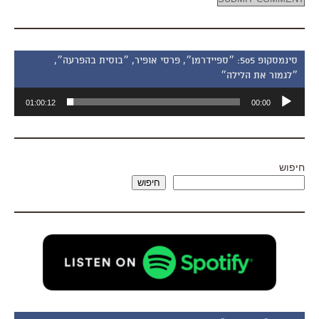
סינמסקופ 505: ״ספיידרמן״, פרסי אופיר, ״בוסית בהפרעה״,
״לגמור את הלילה״
נגן
01:00:12
00:00
אודיו
חיפוש
חיפוש