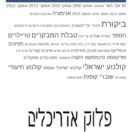
אבי נשר
אוסקר 2011
אוסקר 2012
אוסקר 2009
אוסקר 2010
3D
אווטאר
אנימציה
אוסקר 2015
ארבעה כוכבים
אוסקר 2013
אוסקר 2014
ביקורת
גיבורי על
דוקאביב
האחים כהן
האקדמיה הישראלית לקולנוע
טבלת המבקרים
טריילרים
הספד
הערת שוליים
וודי אלן
מפיצים
יוסף סידר
כריסטופר נולן
מדע בדיוני
מלחמת הכוכבים
לייב בלוג
מוזיקה
סטיבן ספילברג
סרטים קצרים
נטפליקס
סאנדאנס
סיכום חודש
סרטי קיץ
פודקאסט סינמסקופ הקצה
פסטיבלים
פסקולים
פיקסאר
קולנוע ישראלי
קולנוע תיעודי
קולנוע ישראלי עצמאי
שוברי קופות
תסריטאות
קטנוניזם