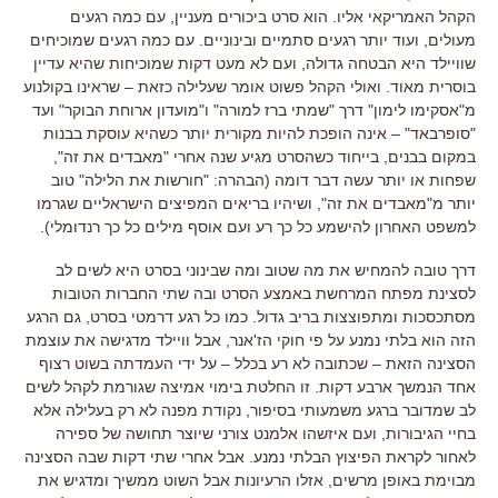
הקהל האמריקאי אליו
.
הוא סרט ביכורים מעניין
,
עם כמה רגעים
מעולים
,
ועוד יותר רגעים סתמיים ובינוניים
.
עם כמה רגעים שמוכיחים
שוויילד היא הבטחה גדולה
,
ועם לא מעט דקות שמוכיחות שהיא עדיין
בוסרית מאוד
.
ואולי הקהל פשוט אומר שעלילה כזאת –
שראינו בקולנוע
מ
"
אסקימו לימון
"
דרך
"
שמתי ברז למורה
"
ו
"
מועדון ארוחת הבוקר
"
ועד
"
סופרבאד
" –
אינה הופכת להיות מקורית יותר כשהיא עוסקת בבנות
במקום בבנים
,
בייחוד כשהסרט מגיע שנה אחרי
"
מאבדים את זה
",
שפחות או יותר עשה דבר דומה
(
הבהרה
: "
חורשות את הלילה
"
טוב
יותר מ
"
מאבדים את זה
",
ושיהיו בריאים המפיצים הישראליים שגרמו
למשפט האחרון להישמע כל כך רע ועם אוסף מילים כל כך רנדומלי
).
דרך טובה להמחיש את מה שטוב ומה שבינוני בסרט היא לשים לב
לסצינת מפתח המרחשת באמצע הסרט ובה שתי החברות הטובות
מסתכסכות ומתפוצצות בריב גדול
.
כמו כל רגע דרמטי בסרט
,
גם הרגע
הזה הוא בלתי נמנע על פי חוקי הז
'
אנר
,
אבל וויילד מדגישה את עוצמת
הסצינה הזאת
–
שכתובה לא רע בכלל
–
על ידי העמדתה בשוט רצוף
אחד הנמשך ארבע דקות
.
זו החלטת בימוי אמיצה שגורמת לקהל לשים
לב שמדובר ברגע משמעותי בסיפור
,
נקודת מפנה לא רק בעלילה אלא
בחיי הגיבורות, ועם איזשהו אלמנט צורני שיוצר תחושה של ספירה
לאחור לקראת הפיצוץ הבלתי נמנע
.
אבל אחרי שתי דקות שבה הסצינה
מבוימת באופן מרשים
,
אזלו הרעיונות אבל השוט ממשיך ומדגיש את