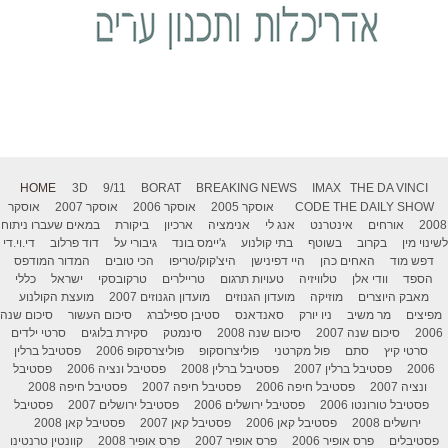
HOME
3D
9/11
BORAT
BREAKING NEWS
IMAX
THE DA VINCI
THE DAILY SHOW
CODE
אוסקר 2005
אוסקר 2006
אוסקר 2007
אוסקר
2008
אורחים
אינטרנט
אנג לי
אנימציה
ארכיון
ביקורת
במאים שעברו ניתוח
לשינוי מין
בקרוב
בשוטף
בתי קולנוע
ג'יימס בונד
גיבורי על
דוד פרלוב
די.וי.די
דפש מוד
האחים כהן
היי דפינישן
היצ'קוק/טריפו
הכי טובים
המדור המודפס
הספד
וודי אלן
טלוויזיה
טעויות תרגום
טריילרים
טרקובסקי
ישראל
כללי
מאבק היוצרים
מוזיקה
מועדון הגנוזים
מועדון הגנוזים 2007
מועצת הקולנוע
מפיצים
מר משיב
ניו יורק
סאנדאנס
סטיבן ספילברג
סיכום העשור
סיכום שנה
2006
סיכום שנה 2007
סיכום שנה 2008
סינמטק
סקירת בלוגים
סרטי ילדים
סרטי קיץ
סתם
פול מקרטני
פוליצרוסקופ
פוליצרסקופ 2006
פסטיבל ברלין
2006
פסטיבל ברלין 2007
פסטיבל ברלין 2008
פסטיבל ונציה 2006
פסטיבל
ונציה 2007
פסטיבל חיפה 2006
פסטיבל חיפה 2007
פסטיבל חיפה 2008
פסטיבל טורונטו 2006
פסטיבל ירושלים 2006
פסטיבל ירושלים 2007
פסטיבל
ירושלים 2008
פסטיבל קאן 2006
פסטיבל קאן 2007
פסטיבל קאן 2008
פסטיבלים
פרס אופיר 2006
פרס אופיר 2007
פרס אופיר 2008
קוונטין טרנטינו