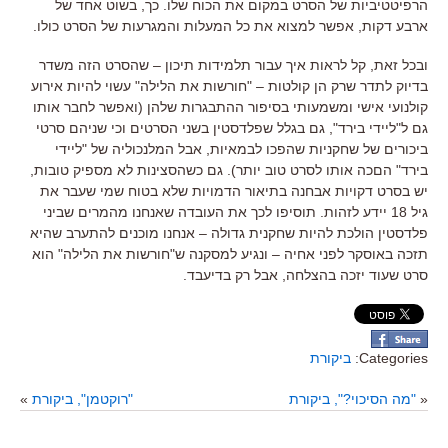
הרפיטטיביות של הסרט במקום את הכוח שלו
.
כך
,
בשוט אחד של
ארבע דקות
,
אפשר למצוא את כל המעלות והמגרעות של הסרט כולו
.
ובכל זאת
,
קל לראות איך עבור תלמידות תיכון
–
שהסרט הזה משדר
בדיוק לתדר שרק הן קולטות
– "
חורשות את הלילה
"
עשוי להיות אירוע
קולנועי אישי ומשמעותי בסיפור ההתבגרות שלהן (ואפשר לחבר אותו
גם ל"ליידי בירד", גם בגלל שפלדסטין בשני הסרטים וכי שניהם סרטי
ביכורים של שחקניות שהפכו לבמאיות, אבל המלנכוליה של "ליידי
בירד" הםכה אותו לסרט טוב יותר)
.
גם כשהסצינות לא מספיק טובות
,
יש בסרט דקויות אבחנה בתיאור הדמויות שלא בטוח שמי שעבר את
גיל
18
יידע לזהות
.
תוסיפו לכך את העובדה שאנחנו מהמרים שביני
פלדסטין
הולכת להיות שחקנית גדולה
–
אנחנו מוכנים להתערב שהיא
תזכה באוסקר לפני אחיה
–
ונגיע למסקנה ש
"
חורשות את הלילה
"
הוא
סרט שעוד יזכה בהצלחה
,
אבל רק בדיעבד
.
Categories:
ביקורת
«
"מה הסיכוי?", ביקורת
"רוקטמן", ביקורת
»