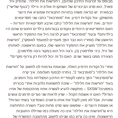
מבוסס על זכרונות התיכון שלהם
),
ו
"
חורשות את הלילה
",
שהפיק וויל
פארל
,
הוא סרט הביכורים של השחקנית אוליביה וויילד
("
בגוף שלישי
")
כבמאית
.
יש כנראה משהו בחוויות התבגרות שמוציא את היוצר
מהשחקן
.
עוד נקודות דמיון
:
את
"
סופרבאד
"
כתבו שני תסריטאים
יהודים
,
ואת
"
חורשות את הלילה
"
כתבו ארבע תסריטאיות יהודיות
–
האם התסריטאים היהודים נוקמים בבגרותם בילדים החנונים שהם היו
בילדותם
?
ובעוד
"
סופרבאד
"
העניק לג
'
ונה היל את התפקיד הראשי
הראשון שלו
(
אחריו הוא כבר הפך פעמיים למועמד לאוסקר
), "
חורשות
את הלילה
"
מעניק את התפקיד הראשי שלו
,
בפעם הראשונה
,
לאחותו
של היל
,
ביני פלדסטין
(
כן
,
ג
'
ונה היל הוא במקור ג
'
ונה פלדסטין
),
הצעירה ממנו בעשר שנים
.
האם כל זה יכול להיות רק צירוף מקרים
?
אחרי כל נקודות הדמיון האלה
,
שבאמת גורמות לנו לחשוב על
"
חורשות
את הלילה
"
כ
"
סופרבאד
2
",
נותרה לבסוף תעלומה
:
איך קרה
ש
"
סופרבאד
"
הפך בזמנו לקומדיית התיכון המצליחה בכל הזמנים
,
בעוד
"
חורשות את הלילה
" –
שזכה לתשואות נלהבות אחרי בכורתו
בפסטיבל
SXSW
–
מתקשה להגיע לעשרה אחוז מההכנסות של אחיו
הגדול
?
האם זו אשמת הקהל
–
שרץ לראות שני נערים חרמנים עושים
שטויות
,
אבל לא מוכן לקבל את אותו נראטיב כשמדובר בשתי נערות
?
או אשמת היוצרים
–
שפשוט עשו סרט פחות טוב
?
השורה התחתונה
היא ש
"
חורשות את הלילה
"
אינו כה מעולה כמו שהיללו התגובות
הראשונות
,
ואינו כה גרוע כמו שניתן לחשוב מהתגובה הפושרת של