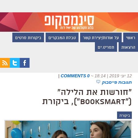
ראשי
על אודות/יצירת קשר
טבלת המבקרים
ביקורות סרטים
הרצאות
תסריט.ים
12 יוני 2019 | 18:14
~
0 COMMENTS
|
תגובות פייסבוק
"חורשות את הלילה"
("Booksmart"), ביקורת
ביקורת