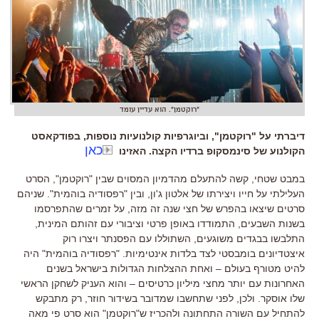
"רוקטמן". הוא עדיין עומד
דיברתי על "רוקטמן", וביוגרפיות קולנועיות נוספות, בפודקאסט
כאן
הקולנוע של סינמסקופ ברדיו הקצה. האזינו
במבט שטחי
,
קשה להתעלם מהדמיון המסוים שבין
"
רוקטמן
",
הסרט
העלילתי על חייו ויצירתו של אלטון ג
'
ון
,
ובין
"
רפסודיה בוהמית
".
שניהם
סרטים שיצאו בהפרש של חצי שנה זה מזה
,
על זמרים שהתפרסמו
בשנות השבעים
,
התמודדו באופן פרטי וציבורי עם זהותם המינית
,
התלבשו בבגדים משוגעים
,
השתוללו עם הפסנתר ויצרו רוק
איצטדיונים בומבסטי לצד בלדות אינטימיות
. "
רפסודיה בוהמית
"
היה
להיט מטורף בעולם
–
ואחת ההצלחות הגדולות בישראל בשנים
האחרונות עם יותר מחצי מיליון כרטיסים
–
והוא העניק לשחקן הראשי
שלו אוסקר
.
ולכן
,
לפני שתחשבו שמדובר בשידור חוזר
,
רק מתבקש
להתחיל עם השורה התחתונה ולהכריז ש
"
רוקטמן
"
הוא סרט פי מאה