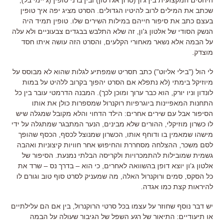
שכתב את המילים לרוב להיטיו הגדולים
.
הסרט מציג יפה איך טופין
בעצם כתב את סיפור חייהם במילות השירים שלו
.
טופין תמיד היה
הנשק הסודי של אלטון ג
'
ון
,
זה שלא התלבש בבגדים צבעוניים ולא עלה
על הבמה אלא נשאר מאחורי הקלעים
,
והסרט הזה עושה איתו חסד
מוצדק
.
לי הול
("
בילי אליוט
")
כתב תסריט שמפתיע לגלות שהוא לא מבוסס על
מיוזיקל בימתי
(
לא נתפלא אם הסרט יהפוך בקרוב ללהיט על במות
לונדון וניו יורק
,
הוא כבר ערוך ומוכן לכך
).
המבנה הדרמטי עובר בין כל
התחנות המאפיינות ביוגרפיות רוקנרול שמספרות כולן את אותו
הסיפור אבל עם שירים אחרים
:
הילד הדחוי והלא מקובל שמגלה שיש
לו כשרון מוזיקלי
,
ההורים שלא מבינים
,
הנער המתבגר שמתגלה על ידי
מישהו שמאמין בו ודוחף אותו
,
הכשרון שמנוצל לכסף
,
הכסף שהופך
לסם משכר
,
ההצלחה מסחררת והחיפוש אחר חוויות קיצוניות ואהבה
גשמית שמובילות להתמכרויות ולקריסה הבלתי נמנעת
.
הסיפור של
אלטון ג
'
ון יוצא דופן בהשוואה לאחרים
,
כי הוא
–
בדרך נס
–
שרד את
כל הסקס
,
סמים ורוקנרול האלה
,
מה שמעניק לסרט סוף טוב וגורם לו
להיראות קצת כמו אגדה
.
יש דבר נוסף שחוזר על עצמו בכל סרטי הרוקנרול
,
בין אם הם עלילתיים
או תיעודיים
:
התיאור של רגע השפל של הגיבור שעולה על הבמה