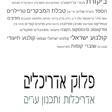
ביקורת
גיבורי על
דוקאביב
האחים כהן
האקדמיה הישראלית לקולנוע
טבלת המבקרים
טריילרים
הספד
הערת שוליים
וודי אלן
מפיצים
יוסף סידר
כריסטופר נולן
מדע בדיוני
מלחמת הכוכבים
לייב בלוג
מוזיקה
סטיבן ספילברג
סרטים קצרים
נטפליקס
סאנדאנס
סיכום חודש
סרטי קיץ
פודקאסט סינמסקופ הקצה
פסטיבלים
פסקולים
פיקסאר
קולנוע ישראלי
קולנוע תיעודי
קולנוע ישראלי עצמאי
שוברי קופות
תסריטאות
קטנוניזם