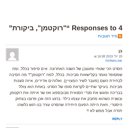
4 Responses to “"רוקטמן", ביקורת”
פיד תגובות
בן
20 יולי 2019 at 16:08
PERMALINK
הסרט הכי שטחי ומעצבן של השנה האחרונה. אים סיפור בכלל, ומה
שמסופר נאמר בקלישאות מביכות. בכלל, למה "רוקטמן"? מה הסיבה
לבחירת השם (מעבר לשיר המצויין). ואלוהים אדירים, איזה סצנות
מביכות. בעיקר שתיים לקראת סופו של הסרט. באחת הוא צולל
בבריכה ופוגש את סנדי הסנאית מבובספוג ואז שר איתה את רוקטמן,
ובשניה כשהוא מחבק את עצמו כילד. ברגע הזה אכן פרצנו בצחוק
היסטרי, וזאת היתה הפעם היחידה שהסרט עורר בנו רגש כלשהו.
תודה אבל ממש לא !!
REPLY