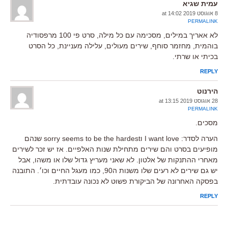
עמית שגיא
8 אוגוסט 2019 at 14:02
PERMALINK
לא אאריך במילים, מסכימה עם כל מילה, סרט פי 100 מרפסודיה
בוהמית, מחזמר סוחף, שירים מעולים, עלילה מעניינת, כל הסרט
בכיתי או שרתי.
REPLY
הירנוט
28 אוגוסט 2019 at 13:15
PERMALINK
מסכים.
הערה לסדר: I want love וsorry seems to be the hardest שנהם
מופיעים בסרט והם שירים מתחילת שנות האלפיים. אז יש זכר לשירים
מאחרי ההתנקות של אלטון. לא שאני מעריץ גדול שלו או משהו, אבל
יש גם שירים לא רעים שלו משנות ה90, כמו מעגל החיים וכו׳. התובנה
בפסקה האחרונה של הביקורת פשוט לא נכונה עובדתית.
REPLY