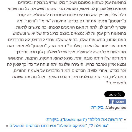
בהופעת ענק כשהוא מסומם ושיכור כולו ושרוי במצוקה וביסורים
עצומים של שברון לב ויאוש
,
כשהוא מבין שהוא השיג את כל מה שהוא
חלם עליו
,
ועדיין הוא מרגיש ריקנות שמסרבת להתמלא
.
זה קורה
ב
"
רוקטמן
"
וראינו את זה גם בסרטי התעודה
"
איימי
"
ו
"
וויטני
".
מה
שצריך לגרום לנו לתהות האם האמנים שאנחנו כה נרגשים לראות
בהופעות רוק ענקיות לא נמצאים בעצם ברגע כזה של יאוש וטשטוש
.
האם אנחנו
,
בתשואות שלנו
,
בחיפוש שלנו אחרי קתרזיס
,
לא מדרדרים
אותם עוד יותר אל האבדון שלהם
?
חמור מזה
, "
רוקטמן
"
לא אומר זאת
מפורשות אבל קשה להתעלם מכך שככל שאלטון ג
'
ון סבל יותר כך
המוזיקה שלו היתה טובה יותר
.
מרגע שהוא התנקה
,
התבגר
,
התאושש
ומצא איזון ואהבה בחייו
,
היצירה שלו נהייתה זניחה עד כדי כך שאין לה
זכר בסרט
,
אחרי
1982
.
הסרטים תמיד מדברים על אשמת ההורים
,
המנהלים
,
בני הזוג הנצלנים ויצר ההרס העצמי
.
אבל מה עם אשמת
המעריצים
?
Categories:
ביקורת
«
"חורשות את הלילה" ("Booksmart"), ביקורת
"גודזילה 2", "הפניקס האפלה" וסינדרום הסרטים הכושלים
»