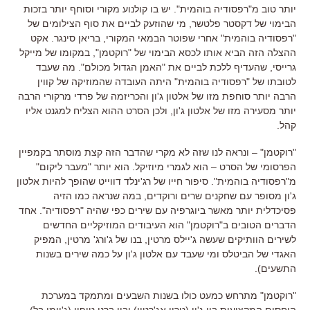
יותר טוב מ
"
רפסודיה בוהמית
".
יש בו קולנוע מקורי וסוחף יותר
בזכות
הבימוי של דקסטר פלטשר
,
מי שהוזעק לביים את סוף הצילומים של
"
רפסודיה בוהמית
"
אחרי שפוטר הבמאי המקורי
,
בריאן סינגר
.
אקט
ההצלה הזה הביא אותו לכסא הבימוי של
"
רוקטמן
",
במקומו של מייקל
גרייסי
,
שהעדיף ללכת לביים את
"
האמן הגדול מכולם
".
מה שעבד
לטובתו של
"
רפסודיה בוהמית
"
היתה העובדה שהמוזיקה של קווין
הרבה יותר סוחפת מזו של אלטון ג
'
ון והכריזמה של פרדי מרקורי הרבה
יותר מסעירה מזו של אלטון ג
'
ון
,
ולכן הסרט ההוא הצליח למגנט אליו
קהל
.
"
רוקטמן
" –
ונראה לנו שזה לא מקרי שהדבר הזה קצת מוסתר בקמפיין
הפרסומי של הסרט
–
הוא לגמרי מיוזיקל
.
הוא יותר
"
מעבר ליקום
"
מ
"
רפסודיה בוהמית
".
סיפור חייו של רג
'
ינלד דווייט שהופך להיות אלטון
ג
'
ון מסופר עם שחקנים שרים ורוקדים
,
במה שנראה כמו הזיה
פסיכדלית יותר מאשר ביוגרפיה עם שירים כפי שהיה
"
רפסודיה
".
אחד
הדברים הטובים ב
"
רוקטמן
"
הוא העיבודים המוזיקליים החדשים
לשירים הוותיקים שעשה ג
'
יילס מרטין
,
בנו של ג
'
ורג
'
מרטין
,
המפיק
האגדי של הביטלס ומי שעבד עם אלטון ג
'
ון על כמה שירים בשנות
התשעים
).
"
רוקטמן
"
מתרחש כמעט כולו בשנות השבעים ומתמקד במערכת
היחסים המקצועית בין ג
'
ון
(
טרון אג
'
רטון
)
ובין ברני טופין
(
ג
'
יימי בל
),