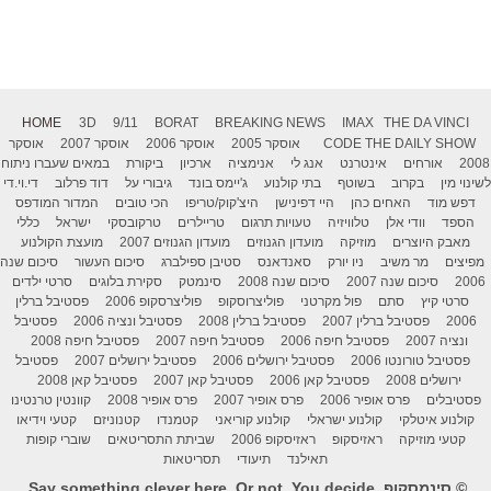
HOME
3D
9/11
BORAT
BREAKING NEWS
IMAX
THE DA VINCI
THE DAILY SHOW
CODE
אוסקר 2005
אוסקר 2006
אוסקר 2007
אוסקר
2008
אורחים
אינטרנט
אנג לי
אנימציה
ארכיון
ביקורת
במאים שעברו ניתוח
לשינוי מין
בקרוב
בשוטף
בתי קולנוע
ג'יימס בונד
גיבורי על
דוד פרלוב
די.וי.די
דפש מוד
האחים כהן
היי דפינישן
היצ'קוק/טריפו
הכי טובים
המדור המודפס
הספד
וודי אלן
טלוויזיה
טעויות תרגום
טריילרים
טרקובסקי
ישראל
כללי
מאבק היוצרים
מוזיקה
מועדון הגנוזים
מועדון הגנוזים 2007
מועצת הקולנוע
מפיצים
מר משיב
ניו יורק
סאנדאנס
סטיבן ספילברג
סיכום העשור
סיכום שנה
2006
סיכום שנה 2007
סיכום שנה 2008
סינמטק
סקירת בלוגים
סרטי ילדים
סרטי קיץ
סתם
פול מקרטני
פוליצרוסקופ
פוליצרסקופ 2006
פסטיבל ברלין
2006
פסטיבל ברלין 2007
פסטיבל ברלין 2008
פסטיבל ונציה 2006
פסטיבל
ונציה 2007
פסטיבל חיפה 2006
פסטיבל חיפה 2007
פסטיבל חיפה 2008
פסטיבל טורונטו 2006
פסטיבל ירושלים 2006
פסטיבל ירושלים 2007
פסטיבל
ירושלים 2008
פסטיבל קאן 2006
פסטיבל קאן 2007
פסטיבל קאן 2008
פסטיבלים
פרס אופיר 2006
פרס אופיר 2007
פרס אופיר 2008
קוונטין טרנטינו
קולנוע איטלקי
קולנוע ישראלי
קולנוע קוריאני
קטמנדו
קטנוניזם
קטעי וידיאו
קטעי מוזיקה
ראזיסקופ
ראזיסקופ 2006
שביתת התסריטאים
שוברי קופות
תאילנד
תיעודי
תסריטאות
© סינמסקופ. Say something clever here. Or not. You decide.