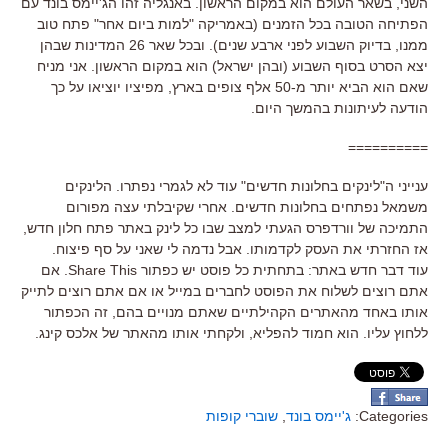
השני, בשאר העולם הוא במקום הראשון. באנגליה זהו הג'יימס בונד עם
הפתיחה הטובה בכל הזמנים (באמריקה "למות ביום אחר" פתח טוב
ממנו, בדיוק השבוע לפני ארבע שנים). ובכל שאר 26 המדינות שבהן
יצא הסרט בסוף השבוע (ובהן ישראל) הוא במקום הראשון. אני מניח
שאם הוא הביא יותר מ-50 אלף צופים בארץ, מפיציו יוציאו על כך
הודעה לעיתונות בהמשך היום.
==========
ענייני ה"לינקים בחלונות חדשים" עוד לא לגמרי נפתרו. הלינקים
משמאל נפתחים בחלונות חדשים. אחרי שקיבלתי עצה מפורום
התמיכה של וורדפרס הגעתי למצב שבו כל לינק באתר פתח חלון חדש,
אז החזרתי את העסק לקדמותו. אבל נדמה לי שאני על סף פיצוח.
עוד דבר חדש באתר: בתחתית כל פוסט יש כפתור Share This. אם
אתם רוצים לשלוח את הפוסט לחברים במייל או אם אתם רוצים לתייק
אותו באחד מהאתרים הקהילתיים שאתם מנויים בהם, זה הכפתור
ללחוץ עליו. הוא חמוד להפליא, ולקחתי אותו מהאתר של אלכס קינג.
Categories:
ג'יימס בונד
,
שוברי קופות