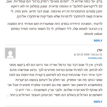
ברק: עד כמה שידוע לי, "חמים וטעים" ו"מרק ברווז" הם קומדיות. אגב,
10 ל"רקוויאם לחלום" זו הגזמה פראית. סגנון (נפלא) זה לאו דווקא
תוכן (סמים והתמכרות זה רע ואיכסה. שום דבר חדש. וחוץ מזה, לי
אישית קשה להתחבר לדמויות שלא מצדיקות שיתחברו אליהן).
לדעתי, הסצינה היחידה בסרט הזה שמעוררת רגש אמיתי היא הסצנה
בין הגיבור לאמא שלו, ליד השולחן. לי כל השאר נראה תמיד כסתם
shock value.
REPLY
עדן
21 נובמבר 2006 at 18:15
PERMALINK
לעידן: אין לי שום דבר נגד כרמל ואריה ועד היום הם לא ביקשו ממני
לא לכתוב פה למרות שהם כנראה מודעים לכך. ברגע שמישהו מהם
ידבר איתי ויגיד שההתחייבות לא לפרסם ביקורת מתייחסת גם למה
שאני כותב פה אני אפסיק. אני חולק על דעתם בנושא הביקורות
בסופשבוע הראשון ואני חושב שזו גם חשיבה עסקית מוטעית אבל אני
לא שותף לדמוניזציה שלהם. ולגבי עניין השחצנות – הרי ידוע כי
השחצנים הגדולים בעולם הם חסרי הביטחון העצמי הגדולים ביותר…
REPLY