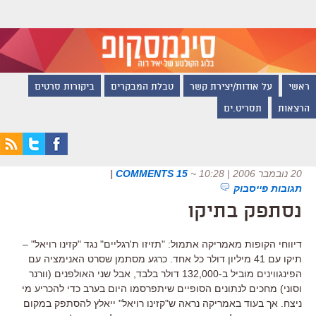
ראשי
על אודות/יצירת קשר
טבלת המבקרים
ביקורות סרטים
הרצאות
תסריט.ים
20 נובמבר 2006 | 10:28
~
15 COMMENTS
|
תגובות פייסבוק
נסתפק בתיקו
דיווחי הקופות מאמריקה אתמול: "תזיזו ת'רגליים" נגד "קזינו רויאל" –
תיקו עם 41 מיליון דולר כל אחד. כרגע מסתמן שסרט האנימציה עם
הפינגווינים מוביל ב-132,000 דולר בלבד, אבל שני האולפנים (וורנר
וסוני) מחכים לנתונים הסופיים שיתפרסמו היום בערב כדי להכריע מי
ניצח. אך בעוד באמריקה נראה ש"קזינו רויאל" ייאלץ להסתפק במקום