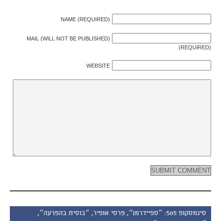
NAME (REQUIRED)
MAIL (WILL NOT BE PUBLISHED)
(REQUIRED)
WEBSITE
סינמסקופ 505: ״ספיידרמן״, פרסי אופיר, ״בוסית בהפרעה״,