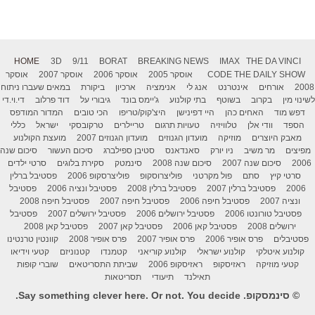
HOME
3D
9/11
BORAT
BREAKING NEWS
IMAX
THE DA VINCI
THE DAILY SHOW
CODE
אוסקר 2005
אוסקר 2006
אוסקר 2007
אוסקר
2008
אורחים
אינטרנט
אנג לי
אנימציה
ארכיון
ביקורת
במאים שעברו ניתוח
לשינוי מין
בקרוב
בשוטף
בתי קולנוע
ג'יימס בונד
גיבורי על
דוד פרלוב
די.וי.די
דפש מוד
האחים כהן
היי דפינישן
היצ'קוק/טריפו
הכי טובים
המדור המודפס
הספד
וודי אלן
טלוויזיה
טעויות תרגום
טריילרים
טרקובסקי
ישראל
כללי
מאבק היוצרים
מוזיקה
מועדון הגנוזים
מועדון הגנוזים 2007
מועצת הקולנוע
מפיצים
מר משיב
ניו יורק
סאנדאנס
סטיבן ספילברג
סיכום העשור
סיכום שנה
2006
סיכום שנה 2007
סיכום שנה 2008
סינמטק
סקירת בלוגים
סרטי ילדים
סרטי קיץ
סתם
פול מקרטני
פוליצרוסקופ
פוליצרסקופ 2006
פסטיבל ברלין
2006
פסטיבל ברלין 2007
פסטיבל ברלין 2008
פסטיבל ונציה 2006
פסטיבל
ונציה 2007
פסטיבל חיפה 2006
פסטיבל חיפה 2007
פסטיבל חיפה 2008
פסטיבל טורונטו 2006
פסטיבל ירושלים 2006
פסטיבל ירושלים 2007
פסטיבל
ירושלים 2008
פסטיבל קאן 2006
פסטיבל קאן 2007
פסטיבל קאן 2008
פסטיבלים
פרס אופיר 2006
פרס אופיר 2007
פרס אופיר 2008
קוונטין טרנטינו
קולנוע איטלקי
קולנוע ישראלי
קולנוע קוריאני
קטמנדו
קטנוניזם
קטעי וידיאו
קטעי מוזיקה
ראזיסקופ
ראזיסקופ 2006
שביתת התסריטאים
שוברי קופות
תאילנד
תיעודי
תסריטאות
© סינמסקופ. Say something clever here. Or not. You decide.