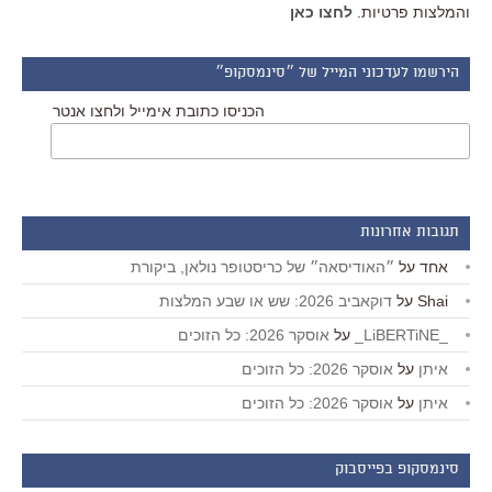
והמלצות פרטיות.
לחצו כאן
הירשמו לעדכוני המייל של ״סינמסקופ״
הכניסו כתובת אימייל ולחצו אנטר
תגובות אחרונות
אחד
על
״האודיסאה״ של כריסטופר נולאן, ביקורת
Shai
על
דוקאביב 2026: שש או שבע המלצות
_LiBERTiNE_
על
אוסקר 2026: כל הזוכים
איתן
על
אוסקר 2026: כל הזוכים
איתן
על
אוסקר 2026: כל הזוכים
סינמסקופ בפייסבוק