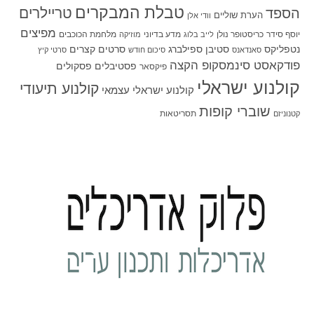
טבלת המבקרים
טריילרים
הספד
הערת שוליים
וודי אלן
מפיצים
יוסף סידר
כריסטופר נולן
מדע בדיוני
מלחמת הכוכבים
לייב בלוג
מוזיקה
סטיבן ספילברג
סרטים קצרים
נטפליקס
סאנדאנס
סיכום חודש
סרטי קיץ
פודקאסט סינמסקופ הקצה
פסטיבלים
פסקולים
פיקסאר
קולנוע ישראלי
קולנוע תיעודי
קולנוע ישראלי עצמאי
שוברי קופות
תסריטאות
קטנוניזם