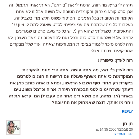
תהיה לי בריא מר רווה, הרסת לי את "בוראט". ראיתי אותו אתמול וזה
אכן סרט קורע מצחוק והקומדיה הטובה של השנה אבל זו לא אחת
הקומדיות הטובות בכל הזמנים, הסיפור פשוט חלש מדי בשביל זה.
בעקבות כל מה שכתבת פה אני ציפיתי לסרט שאוכל לתת לו ציון 10
והתאכזבתי כשגיליתי שהוא רק 9. יש כל כך מעט סרטים שמגיעים
לרמה של 9 שלראות סרט כזה ובכל זאת להתאכזב זה מאד מעצבן. לא
היה לסרט סיכוי לעמוד בציפיות המטורפות שאתה ועוד שלל מבקרים
אמריקאים יצרתם אצלי.
רוה לעדן: סיפור?!
רוה לעדן ב': רגע, מה אתה עושה. אתה הרי מוזמן להקרנות
המוקדמות כי אתה משתף פעולה עם דרישת היחצנים לפרסם
ביקורת רק אחרי סוף השבוע הראשון, ופתאום אתה כותב כאן את
דעתך עשרה ימים לפני הבכורה? היזהר: אריה וכרמל משוטטים
באתר (אני מזהה, הם משאירים אחריהם עקבות) הם יקראו את זה
ויחרימו אותך. רוצה שאמחוק את התגובה?
REPLY
חן חן
20 נובמבר 2006 at 14:35
PERMALINK