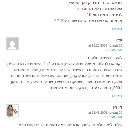
בוראט, שונה, מצחיק ואף טיפשי,
ועל טעם וריח לא מתווכחים..
לדעתי בוראט הוא 10
אז איזה סרטים ראית שהם שווים ל10 ??
REPLY
עדן
20 נובמבר 2006 at 18:20
PERMALINK
לסער, רשימה חלקית:
רקוויאם לחלום, אפוקליפסה עכשיו, הסנדק 1+2, האמפריה מכה שנית,
שודדי התיבה האבודה, רשימת שינדלר, נהג מונית, שדרות סאנסט,
חמים וטעים, הדירה, קזבלנקה, , שר הטבעות:אחוות הטבעת, ספרות
זולה, היו זמנים במערב, שתיקת הכבשים, שבילי תהילה, צ'יינה טאון,
2001, בחזרה לעתיד, מרק ברווז, מת לחיות
REPLY
חן חן
20 נובמבר 2006 at 18:46
PERMALINK
שלום ליאיר ולאיתי שטרן. אנא זהו כמה טעויות יש בטקסט הבא,