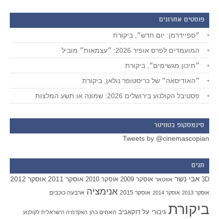
פוסטים אחרונים
״ספיידרמן: יום חדש״, ביקורת
המועמדים לפרס אופיר 2026: ״עצמאות״ מוביל
״תיכון מגשימים״, ביקורת
״האודיסאה״ של כריסטופר נולאן, ביקורת
פסטיבל הקולנוע בירושלים 2026: שמונה או תשע המלצות
סינמסקופ בטוויטר
Tweets by @cinemascopian
תגים
אבי נשר
אוסקר 2011
אוסקר 2012
אוסקר 2009
אוסקר 2010
3D
אווטאר
אנימציה
אוסקר 2015
ארבעה כוכבים
אוסקר 2013
אוסקר 2014
ביקורת
גיבורי על
דוקאביב
האחים כהן
האקדמיה הישראלית לקולנוע