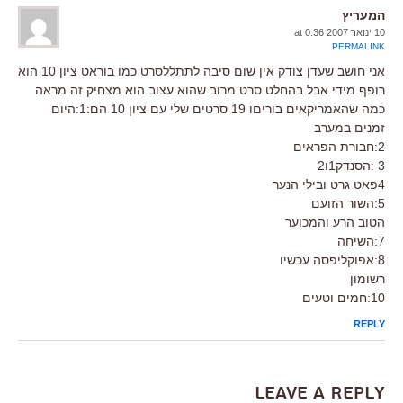
המעריץ
10 ינואר 2007 at 0:36
PERMALINK
אני חושב שעדן צודק אין שום סיבה לתתללסרט כמו בוראט ציון 10 הוא
רופף מידי אבל בהחלט סרט מרוב שהוא עצוב הוא מצחיק זה מראה
כמה שהאמריקאים בוריםו 19 סרטים שלי עם ציון 10 הם:1:היום
זמנים במערב
2:חבורת הפראים
3 :הסנדק1ו2
4פאט גרט ובילי הנער
5:השור הזועם
הטוב הרע והמכוער
7:השיחה
8:אפוקליפסה עכשיו
רשומון
10:חמים וטעים
REPLY
Leave a Reply