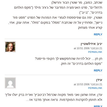
שכתב, כמובן, מר שטרן הבור והרשלן:
ת'רגליים", סרט האנימציה המדובר של ג'ורג' מילר ("מקס הולחם
בדרכים", "בייב")
ושטרן, יפה גם שפיספסת לגמרי את המהות של הסרט "פסט פוד
ניישן", וסחתיין על זה שכתבת "מסלו" במקום "מזלו". אתה ענק, אחי,
קורע אותי מצחוק
REPLY
יניב אידלשטיין
21 נובמבר 2006 at 10:51
PERMALINK
חן חן… יכול להיות שהתפקשש לך הקופי-פייסט?
"מקס הולחם בדרכים" זה חזק.
REPLY
עידן
21 נובמבר 2006 at 10:53
PERMALINK
עדן, אתה שחצן ואני מאד מקווה שכרמל רבינוביץ' ואריה ברק יעלו עליך
ולא תוזמן להקרנות המוקדמות. נראה אותך מדבר אז…
REPLY