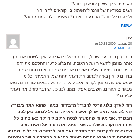
לא מפריע לך שעדן קורא לך רווה?
ושגם במודעה של וורנר ל"השתולים" קוראים לך רווה?
ולמה בכלל רווה? מה רע בו' אחת? מאיפה נולד המנהג הזה?
REPLY
עדן
20 נובמבר 2006 at 15:29
PERMALINK
רווה, (כן רווה, עם שני ו', ככה התרגלתי ואני לא הולך לשנות את זה)
אתה מוזמן להשאיר את התגובה. זה בלוג פרטי וההסכם מתייחס
לביקורות רשמיות. שלא כאנשים אחרים שמתחבאים תחת שמות
בדויים לי אין בעיה לכתוב את דעתי תחת שמי האמיתי וכל מי
שמשוטט פה מוזמן לקרוא. אגב להקרנות האלה באים עוד הרבה מאד
מבקרים אחרים, חשובים אפילו ממני (כן, כן, יש דבר כזה), מה דעתך
עליהם ?
רוה לאדן: בלוג פרטי להבדיל מ"בידור ובמה" שהוא אתר ציבורי?
אני לא מבין. ואם יש לך אישור מאריה וכרמל לכתוב כאן לפני
הבכורה, אני מקווה שתמשיך לנסח את ביקורותיך כאן בתום כל
אחת מההקרנות שלהם. אני רציני. ואת דעתי על העיתונאים
שמגיעים להקרנות כבר כתבתי ואני מוכן לכתוב שוב: כל מי שמגיע
להקרנה תוך שהוא מסכים לעמוד בתנאים המוקדמים של היחצנים