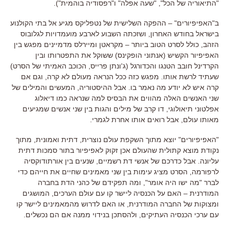
"
התיאוריה של הכל
", "
שעה אפלה
"
ו
"
רפסודיה בוהמית
").
ב
"
האפיפיורים
" –
ההפקה השלישית של נטפליקס מגיע אל בתי הקולנוע
בישראל בחודש האחרון
,
ושזכתה השבוע לארבע מועמדויות לגלובוס
הזהב
,
כולל לסרט הטוב ביותר
–
מקראטן ומיירלס מדמיינים מפגש בין
האפיפיור הקשיש
(
אנתוני הופקינס
)
ששוקל את התפטרותו ובין
הקרדינל חובב הטנגו והכדורגל
(
ג
'
ונתן פרייס
,
הכוכב האמיתי של הסרט
)
שעתיד לרשת אותו
.
מפגש כזה ככל הנראה מעולם לא קרה
,
וגם אם
קרה איש לא יודע מה נאמר בו
.
אבל ההיסטוריה
,
המעשים והמילים של
שני האנשים האלה מהווים את הבסיס למה שנראה כמו דיאלוג
אפלטוני תיאולוגי
,
דו קרב של מילים והגות בין שני אנשים שמגיעים
מאותו עולם
,
אבל רואים אותו אחרת לגמרי
.
"
האפיפיורים
"
יוצא מתוך השקפת עולם נוצרית
,
דתית ואמונית
,
מתוך
נקודת מוצא קתולית שהעולם אכן זקוק לאפיפיור בתור סמכות דתית
עליונה
.
אבל כדרכם של אנשי דת רשמיים
,
שנעים בין אורתודוקסיה
לרפורמה
,
הסרט מציג עימות בין שני מאמינים שחיים את חייהם כדי
לברר
"
מה ישו היה אומר
",
ומה תפקידם של כהני הדת בחברה
המודרנית
–
האם על הכנסיה ליישר קו עם עולם הערכים
,
המושגים
ומצוקות של החברה המודרנית
,
או האם לדרוש מהמאמינים ליישר קו
עם ערכי הכנסיה העתיקים
,
ולהסתכן בנידוי ממנה אם הם נכשלים
.