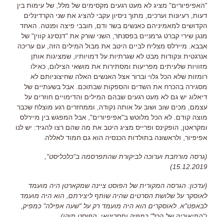
"
האפיפיורים
"
מציג לא מעט רגעים מקסימים של מלל
,
של עימות בין
דעות
,
רעיונות וערכים
,
מתוך ניסיון עקבי להציג את שני הקרדינלים
הקדושים למאמיניהם כאנשים בשר ודם
,
חובבי פיצה ופנטה
.
האחד
מנגן שירי קברט גרמניים בפסנתר
,
השני שורק את
"
דנסינג קווין
"
של
אבבא
.
מיירלס מצליח לביים היטב את מבול המילים הזה
,
עם עריכה
אנרגטית ונקודות מבט לא שגרתיות על דמויותיו
,
שמציגות אותן
מזוויות שלעיתים מפריעות ומסתירות את מושאי הצילום
,
כאילו
רומזות שלא הכל גלוי וברור אצל האנשים האלה שחיצוניותם לא
מסגירה בהכרח את השדים והספקות שבתוכם
.
אבל בשעתיים של
דיאלוג יש גם לא מעט רגעים שבהם המילים והדימויים חוזרים על
עצמם
,
מכים שוב ושוב על אותה נקודה
,
וממחזרים רגע מוצלח שכבר
מוצה קודם
.
לא הכל מלוטש ב
"
אפיפיורים
",
אבל המפגש בין מיירלס
ומקראטן
,
הופקינס ופרייס מציג היטב את מה שהם רצו להגיד
:
יש לנו
אפיפיור
,
ולראשונה בתולדות הכנסיה הוא גם חמוד לאללה
.
(גרסה מורחבת וערוכה לביקורת שהתפרסמה ב"כלכליסט",
15.12.2019)
(עדכון: הגרסה המקורית של הפוסט ציינה שמקארטן היה מועמד
לאוסקר על שלושת הסרטים שהיה שותף ליצירתם, הוא היה מועמד
לבאפט"א. לאוסקרים הוא היה מועמד רק על "שעה אפילה" כמפיק,
ו"התיאוריה של הכל" כמפיק ותסריטאי. הפוסט תוקן).