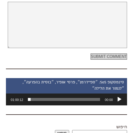
סינמסקופ 505: ״ספיידרמן״, פרסי אופיר, ״בוסית בהפרעה״,
״לגמור את הלילה״
נגן
01:00:12
00:00
אודיו
חיפוש