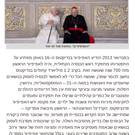
"האפיפיורים". top of the popes
בפברואר
2013
הודיע האפיפיור בנדיקטוס ה
–
16
באופן מפתיע על
התפטרותו מתפקיד ראש הכנסיה הקתולית
,
והיה לאפיפיור הראשון
מזה
700
שנה שעושה זאת
.
בקרב
1.2
מיליארד קתולים בנדיקטוס
נחשב לכומר שמרן
,
שעשה הכל כדי לא לאפשר לכנסיה לעסוק בנושאים
שהעסיקו את האנושות במאה ה
–
21
–
הומוסקסואליות
,
גירושין
,
הפלות
,
אמצעי מניעה ובעיקר עצימת עין מול הדיווחים ההולכים
ומצטברים על כמרים קהילתיים שניצלו את תפקידם ומעמדם
לתקיפות מיניות חוזרות ונשנות של ילדים
.
את מקומו ירש האפיפיור
פרנציסקוס
,
הקרדינל הארגנטינאי
–
הראשון מיבשת אמריקה
–
שמתיישב על הכס הקדוש בכנסיית סן פטרוס
,
ומי שבעבר מתח ביקורת
על הבוסים שלו בדיוק מהסיבות האלה
,
על כך שהכנסיה מסרבת לעסוק
בנושאים שבאמת מעסיקים את מאמיניה ומציגה חזות של עושר ורהב
בשעה שרוב המטמינים שרויים בעוני
.
בגלל שהתואר אפיפיור נמסר לו