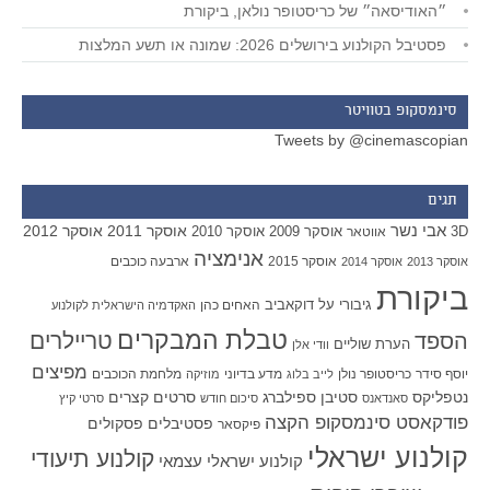
״האודיסאה״ של כריסטופר נולאן, ביקורת
פסטיבל הקולנוע בירושלים 2026: שמונה או תשע המלצות
סינמסקופ בטוויטר
Tweets by @cinemascopian
תגים
אבי נשר
אוסקר 2011
אוסקר 2012
אוסקר 2009
אוסקר 2010
3D
אווטאר
אנימציה
אוסקר 2015
ארבעה כוכבים
אוסקר 2013
אוסקר 2014
ביקורת
גיבורי על
דוקאביב
האחים כהן
האקדמיה הישראלית לקולנוע
טבלת המבקרים
טריילרים
הספד
הערת שוליים
וודי אלן
מפיצים
יוסף סידר
כריסטופר נולן
מדע בדיוני
מלחמת הכוכבים
לייב בלוג
מוזיקה
סטיבן ספילברג
סרטים קצרים
נטפליקס
סאנדאנס
סיכום חודש
סרטי קיץ
פודקאסט סינמסקופ הקצה
פסטיבלים
פסקולים
פיקסאר
קולנוע ישראלי
קולנוע תיעודי
קולנוע ישראלי עצמאי