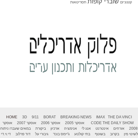
שוברי קופות
תסריטאות
קטנוניזם
HOME
3D
9/11
BORAT
BREAKING NEWS
IMAX
THE DA VINCI
THE DAILY SHOW
CODE
אוסקר 2005
אוסקר 2006
אוסקר 2007
אוסקר
2008
אורחים
אינטרנט
אנג לי
אנימציה
ארכיון
ביקורת
במאים שעברו ניתוח
לשינוי מין
בקרוב
בשוטף
בתי קולנוע
ג'יימס בונד
גיבורי על
דוד פרלוב
די.וי.די