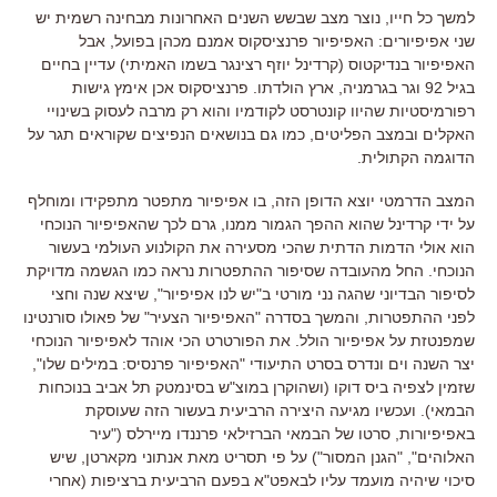
למשך כל חייו
,
נוצר מצב שבשש השנים האחרונות מבחינה רשמית יש
שני אפיפיורים
:
האפיפיור פרנציסקוס אמנם מכהן בפועל
,
אבל
האפיפיור בנדיקטוס
(
קרדינל יוזף רצינגר בשמו האמיתי
)
עדיין בחיים
בגיל
92
וגר בגרמניה
,
ארץ הולדתו
.
פרנציסקוס אכן אימץ גישות
רפורמיסטיות שהיוו קונטרסט לקודמיו והוא רק מרבה לעסוק בשינויי
האקלים ובמצב הפליטים
,
כמו גם בנושאים הנפיצים שקוראים תגר על
הדוגמה הקתולית
.
המצב הדרמטי יוצא הדופן הזה
,
בו אפיפיור מתפטר מתפקידו ומוחלף
על ידי קרדינל שהוא ההפך הגמור ממנו
,
גרם לכך שהאפיפיור הנוכחי
הוא אולי הדמות הדתית שהכי מסעירה את הקולנוע העולמי בעשור
הנוכחי
.
החל מהעובדה שסיפור ההתפטרות נראה כמו הגשמה מדויקת
לסיפור הבדיוני שהגה נני מורטי ב
"
יש לנו אפיפיור
",
שיצא שנה וחצי
לפני ההתפטרות
,
והמשך בסדרה
"
האפיפיור הצעיר
"
של פאולו סורנטינו
שמפנטזת על אפיפיור הולל
.
את הפורטרט הכי אוהד לאפיפיור הנוכחי
יצר השנה וים ונדרס בסרט התיעודי
"
האפיפיור פרנסיס
:
במילים שלו
",
שזמין לצפיה ביס דוקו
(ו
שהוקרן במוצ
"
ש בסינמטק תל אביב בנוכחות
הבמאי
).
ועכשיו מגיעה היצירה הרביעית בעשור הזה שעוסקת
באפיפיורות
,
סרטו של הבמאי הברזילאי פרננדו מיירלס
("
עיר
האלוהים
", "
הגנן המסור
")
על פי תסריט מאת אנתוני מקארטן
,
שיש
סיכוי שיהיה מועמד עליו לבאפט"א בפעם הרביעית ברציפות
(
אחרי