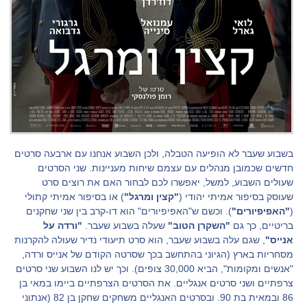
בשבוע שעבר לא הופיעה הטבלה, ולכן השבוע אנחנו עם ארבעה סרטים
חדשים שכמובן מנהלים עם עצמם שיחות מעניינות. שני הסרטים
שעולים השבוע, למשל, יאפשרו לכם לבחור האם את רוצים סרט
שעוסק בסיפור אמיתי יהודי (
"קצין ומרגל"
) או בסיפור אמיתי קתולי
(
"האפיפיורים"
). וכשם ש"האפיפיורים" הוא דו-קרב בין שני שחקנים
בריטיים, כך גם
"השקרן הטוב"
שעלה בשבוע שעבר.
"ורדה על
אנייס"
, שגם עלה בשבוע שעבר, הוא סרט תיעודי נדיר שעולה להקרנות
מסחריות בארץ (הגיוני בהתחשב בכך שסרטה הקודם של אנייס ורדה,
"אנשים ומקומות", הביא 30,000 צופים). וכך יש לנו השבוע שני סרטים
צרפתיים ושני סרטים אנגליים. את הסרטים הצרפתיים ביימו במאי בן
86 ובמאית בת 90. ובסרטים האנגליים משחקים שחקן בן 82 (אנתוני