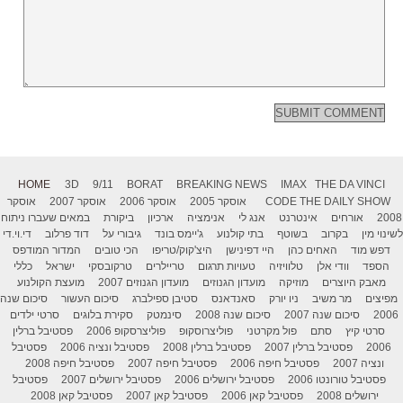
HOME
3D
9/11
BORAT
BREAKING NEWS
IMAX
THE DA VINCI
THE DAILY SHOW
CODE
אוסקר 2005
אוסקר 2006
אוסקר 2007
אוסקר
2008
אורחים
אינטרנט
אנג לי
אנימציה
ארכיון
ביקורת
במאים שעברו ניתוח
לשינוי מין
בקרוב
בשוטף
בתי קולנוע
ג'יימס בונד
גיבורי על
דוד פרלוב
די.וי.די
דפש מוד
האחים כהן
היי דפינישן
היצ'קוק/טריפו
הכי טובים
המדור המודפס
הספד
וודי אלן
טלוויזיה
טעויות תרגום
טריילרים
טרקובסקי
ישראל
כללי
מאבק היוצרים
מוזיקה
מועדון הגנוזים
מועדון הגנוזים 2007
מועצת הקולנוע
מפיצים
מר משיב
ניו יורק
סאנדאנס
סטיבן ספילברג
סיכום העשור
סיכום שנה
2006
סיכום שנה 2007
סיכום שנה 2008
סינמטק
סקירת בלוגים
סרטי ילדים
סרטי קיץ
סתם
פול מקרטני
פוליצרוסקופ
פוליצרסקופ 2006
פסטיבל ברלין
2006
פסטיבל ברלין 2007
פסטיבל ברלין 2008
פסטיבל ונציה 2006
פסטיבל
ונציה 2007
פסטיבל חיפה 2006
פסטיבל חיפה 2007
פסטיבל חיפה 2008
פסטיבל טורונטו 2006
פסטיבל ירושלים 2006
פסטיבל ירושלים 2007
פסטיבל
ירושלים 2008
פסטיבל קאן 2006
פסטיבל קאן 2007
פסטיבל קאן 2008