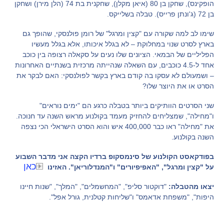
הופקינס), שחקן בן 80 (איאן מקלן), שחקנית בת 74 (הלן מירן) ושחקן
בן 72 (ג'ונתן פרייס). טבלה בשלייקס.
שימו לב למה שקורה עם "קצין ומרגל" של רומן פולנסקי, שהופך גם
בארץ לסרט שנוי במחלוקת – לא בגלל איכותו, אלא בגלל מעשיו
הפליליים של הבמאי. הציונים שלו נעים על סקאלה רצופה בין כוכב
אחד ל-4.5 כוכבים, עם השאלה שנהייתה מרכזית בשנתיים האחרונות
– ושמעולם לא עסקו בה קודם בארץ בקשר לפולנסקי: האם לבקר את
הסרט או את היוצר שלו?
שני הסרטים הוותיקים ביותר בטבלה כרגע הם "ימים נוראים"
ו"מחילה", שמצליחים להחזיק מעמד בקולנוע מראש השנה עד חנוכה.
את "מחילה" ראו כבר 400,000 איש והוא הסרט הישראלי הכי נצפה
השנה בקולנוע.
בפודקאסט הקולנוע של סינמסקופ ברדיו הקצה אני מדבר השבוע
כאן
על "קצין ומרגל", "האפיפיורים" ו"המנדלוריאן". האזינו
יצאו מהטבלה:
"דוקטור סליפ", "המחשמלים", "המלך", "שנות חיינו
היפות", "משפחת אדאמס" ו"שליחות קטלנית, גורל אפל".